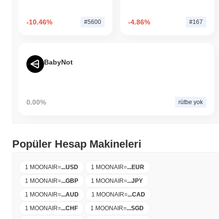
-10.46%
-4.86%
#5600
#167
BabyNot
0.00%
rütbe yok
Popüler Hesap Makineleri
1 MOONAIR
=
...
USD
1 MOONAIR
=
...
EUR
1 MOONAIR
=
...
GBP
1 MOONAIR
=
...
JPY
1 MOONAIR
=
...
AUD
1 MOONAIR
=
...
CAD
1 MOONAIR
=
...
CHF
1 MOONAIR
=
...
SGD