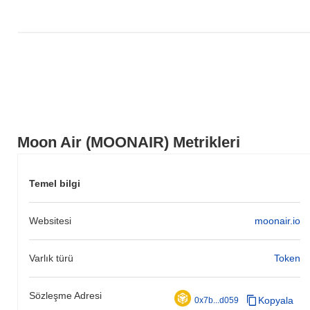
Moon Air (MOONAIR) Metrikleri
Temel bilgi
Websitesi
moonair.io
Varlık türü
Token
Sözleşme Adresi
Kopyala
0x7b...d059