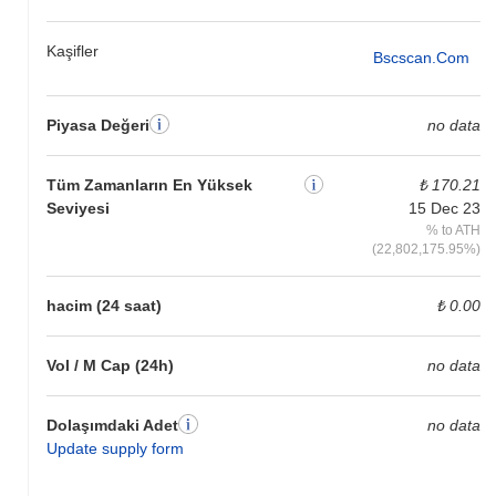
Kaşifler
Bscscan.com
Piyasa Değeri
no data
Tüm Zamanların En Yüksek
₺ 170.21
Seviyesi
15 Dec 23
% to ATH
(22,802,175.95%)
hacim (24 saat)
₺ 0.00
Vol / M Cap (24h)
no data
Dolaşımdaki Adet
no data
Update supply form