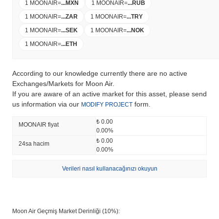
1 MOONAIR
=
...
MXN
1 MOONAIR
=
...
RUB
1 MOONAIR
=
...
ZAR
1 MOONAIR
=
...
TRY
1 MOONAIR
=
...
SEK
1 MOONAIR
=
...
NOK
1 MOONAIR
=
...
ETH
According to our knowledge currently there are no active
Exchanges/Markets for Moon Air.
If you are aware of an active market for this asset, please send
us information via our
form.
MODIFY PROJECT
₺ 0.00
MOONAIR fiyat
0.00%
₺ 0.00
24sa hacim
0.00%
Verileri nasıl kullanacağınızı okuyun
Moon Air Geçmiş Market Derinliği (10%):