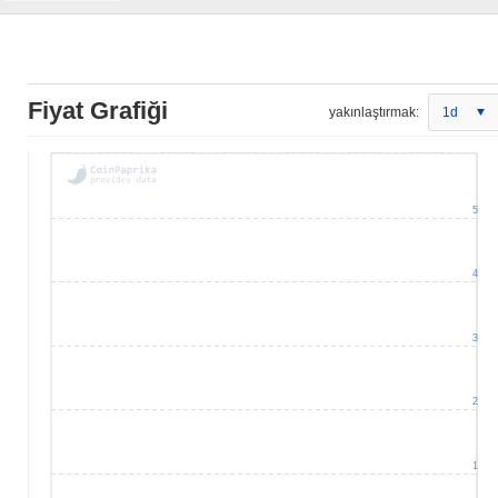
Fiyat Grafiği
yakınlaştırmak:
1d
5
4
3
2
1