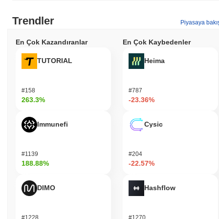
Trendler
Piyasaya bakı
En Çok Kazandıranlar
En Çok Kaybedenler
TUTORIAL
Heima
#158
#787
263.3%
-23.36%
Immunefi
Cysic
#1139
#204
188.88%
-22.57%
DIMO
Hashflow
#1228
#1270