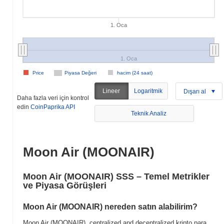
1. Oca
1. Oca
Price
Piyasa Değeri
hacim (24 saat)
Lineer
Logaritmik
Dışarı al
Daha fazla veri için kontrol
edin
CoinPaprika API
Teknik Analiz
Moon Air (MOONAIR)
Moon Air (MOONAIR) SSS – Temel Metrikler
ve Piyasa Görüşleri
Moon Air (MOONAIR) nereden satın alabilirim?
Moon Air (MOONAIR), centralized and decentralized kripto para