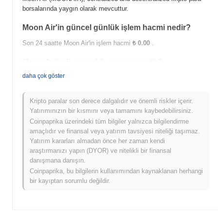
borsalarında yaygın olarak mevcuttur.
Moon Air'in güncel günlük işlem hacmi nedir?
Son 24 saatte Moon Air'in işlem hacmi
₺ 0.00
.
Moon Air'in fiyat aralığı geçmişi nedir?
daha çok göster
Tüm Zamanların En Yüksek Değeri (ATH):
₺ 170.21
Tüm Zamanların En Düşük Değeri (ATL):
₺ 0.00
Kripto paralar son derece dalgalıdır ve önemli riskler içerir.
Moon Air şu anda ATH'sinin
~100.00%
altında işlem görüyor .
Yatırımınızın bir kısmını veya tamamını kaybedebilirsiniz.
Coinpaprika üzerindeki tüm bilgiler yalnızca bilgilendirme
Moon Air, daha geniş kripto piyasasıyla
amaçlıdır ve finansal veya yatırım tavsiyesi niteliği taşımaz.
karşılaştırıldığında nasıl performans gösteriyor?
Yatırım kararları almadan önce her zaman kendi
Son 7 günde Moon Air
0.00%
kazandı, genel kripto piyasasından
araştırmanızı yapın (DYOR) ve nitelikli bir finansal
0.01%
düşüş kaydeden daha iyi performans gösterdi. Bu, daha
danışmana danışın.
geniş piyasa momentumuna göre MOONAIR'ün fiyat hareketinde
Coinpaprika, bu bilgilerin kullanımından kaynaklanan herhangi
güçlü performans gösterdiğini belirtir.
bir kayıptan sorumlu değildir.