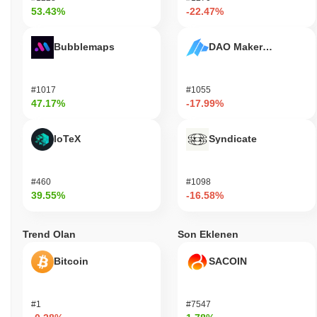
53.43%
-22.47%
Bubblemaps
DAO Maker Token
#1017
#1055
47.17%
-17.99%
IoTeX
Syndicate
#460
#1098
39.55%
-16.58%
Trend Olan
Son Eklenen
Bitcoin
SACOIN
#1
#7547