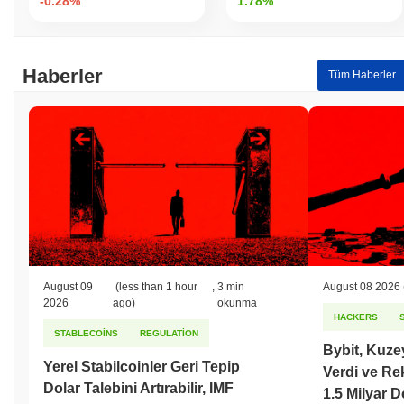
-0.28%
1.78%
Haberler
Tüm Haberler
August 09
(less than 1 hour
,
3 min
August 08 2026
2026
ago)
okunma
HACKERS
STABLECOINS
REGULATION
Bybit, Kuz
Yerel Stabilcoinler Geri Tepip
Verdi ve Rek
Dolar Talebini Artırabilir, IMF
1.5 Milyar 