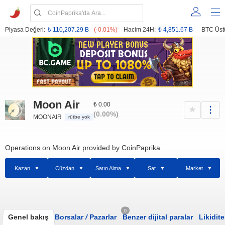
Piyasa Değeri:
₺ 110,207.29 B
(-0.01%)
Hacim 24H:
₺ 4,851.67 B
BTC Üst
Moon Air
₺ 0.00
(0.00%)
MOONAIR
rütbe yok
Operations on Moon Air provided by CoinPaprika
Kazan
Cüzdan
Satın Alma
Sat
Market
0
Genel bakış
Borsalar
/
Pazarlar
Benzer dijital paralar
Likidite