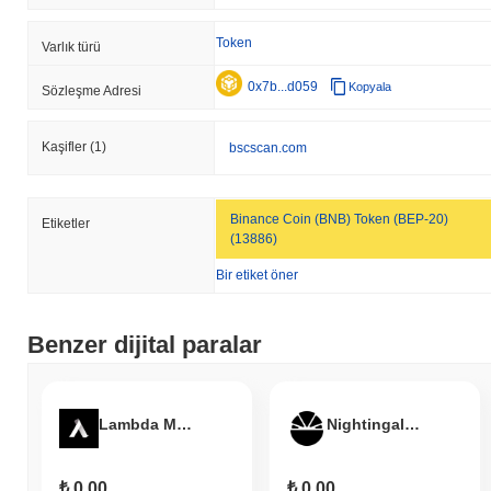
Token
Varlık türü
0x7b...d059
Kopyala
Sözleşme Adresi
Kaşifler
(1)
bscscan.com
Binance Coin (BNB) Token (BEP-20)
Etiketler
(13886)
Bir etiket öner
Benzer dijital paralar
Lambda Markets
Nightingale Token
₺ 0.00
₺ 0.00