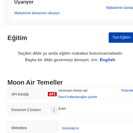
Uyarıyor
Makalenin tama
Makalenin tamamını okuyun
Eğitim
Tüm Eğitim
Seçilen dilde şu anda eğitim makalesi bulunmamaktadır.
Başka bir dilde gezinmeyi deneyin, örn.
English
.
Moon Air Temeller
moonair-moon-air
Kopyala
API Kimliği
Nasıl kullanılacağını göster
Evet
Donanım Cüzdanı
Websitesi
moonair.io