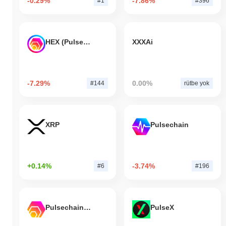
-0.29%
-7.86%
#1
#396
HEX (Pulsechain)
XXXAi
-7.29%
0.00%
#144
rütbe yok
XRP
Pulsechain
+0.14%
-3.74%
#6
#196
Pulsechain Bridged HEX (Pulsechain)
PulseX