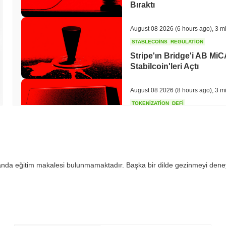
Bıraktı
August 08 2026
(6 hours ago)
,
3 m
STABLECOINS
REGULATION
Stripe'ın Bridge'i AB MiC
Stabilcoin'leri Açtı
August 08 2026
(8 hours ago)
,
3 m
TOKENIZATION
DEFI
Tokenleştirilmiş Varlıklar 
August 08 2026
(10 hours ago)
,
3 
 anda eğitim makalesi bulunmamaktadır. Başka bir dilde gezinmeyi dene
CRYPTO REGULATIONS
US REGULA
CLARITY Yasası Oylaması 
Direniyor
August 08 2026
(12 hours ago)
,
3 