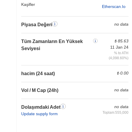
Kaşifler
Etherscan.io
no data
Piyasa Değeri
₺ 85.63
Tüm Zamanların En Yüksek
11 Jan 24
Seviyesi
% to ATH
(4,098.60%)
₺ 0.00
hacim (24 saat)
no data
Vol / M Cap (24h)
no data
Dolaşımdaki Adet
Toplam:555,000
Update supply form