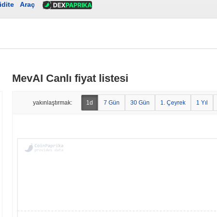
idite
Araç
MevAI Canlı fiyat listesi
yakınlaştırmak:
1d
7 Gün
30 Gün
1. Çeyrek
1 Yıl