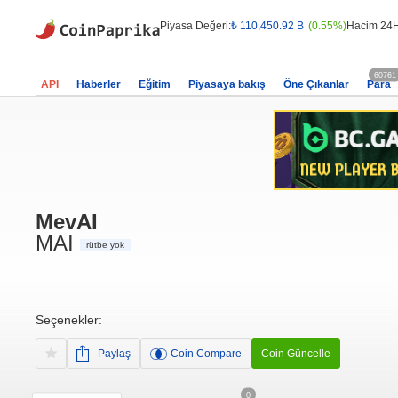
Piyasa Değeri:
₺ 110,450.92 B
(0.55%)
Hacim 24H
60761
API
Haberler
Eğitim
Piyasaya bakış
Öne Çıkanlar
Para
MevAI
MAI
rütbe yok
Seçenekler:
Paylaş
Coin Compare
Coin Güncelle
0