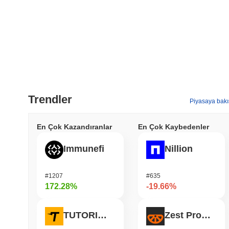
Trendler
Piyasaya bakı
En Çok Kazandıranlar
En Çok Kaybedenler
Immunefi
Nillion
#1207
#635
172.28%
-19.66%
TUTORIAL
Zest Protocol