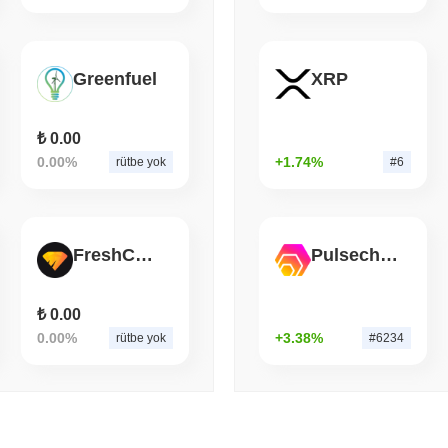
August 07 2026
(1 day ago)
,
3 min
TOKENIZATION
BANKS
Wells Fargo, Mevduatları 
Greenfuel
XRP
₺ 0.00
0.00%
+1.74%
rütbe yok
#6
FreshCut Diamond
Pulsechain Bridged HEX (Pulsechain)
₺ 0.00
0.00%
+3.38%
rütbe yok
#6234