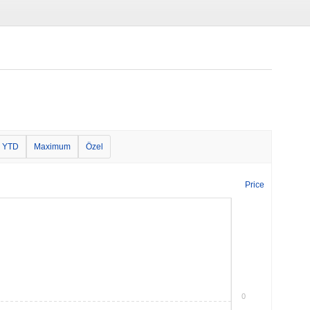
YTD
Maximum
Özel
Price
0