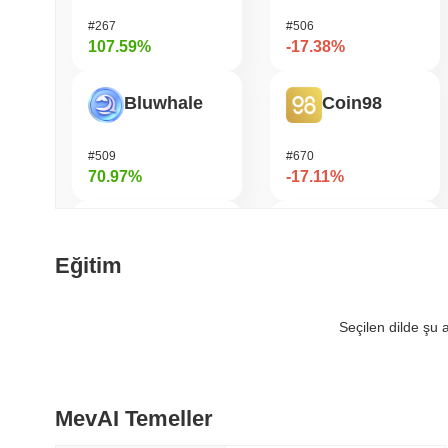
#267
#506
107.59%
-17.38%
Bluwhale
Coin98
#509
#670
70.97%
-17.11%
LMAO!
HarryPotterObamaSonic10Inu (ETH)
Eğitim
#1010
#680
53.27%
-16.18%
Seçilen dilde şu
Simon's Cat
ETHGas
MevAI Temeller
#694
#365
40.68%
-15.77%