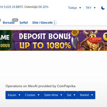
:
₺ 5,625.19 B
BTC Üstünlüğü:
56.32%
Türkçe
TRY
371
Borsalar
Şeffaf
Ekle / Güncelle
Operations on MevAI provided by CoinPaprika
Kazan
Cüzdan
Satın Alma
Sat
Market