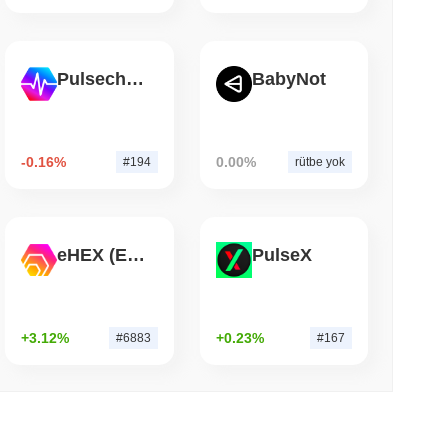
 okunma
Tokenleştirme Yarışına Katılıyor
Pulsechain
BabyNot
-0.16%
0.00%
#194
rütbe yok
eHEX (Ethereum)
PulseX
+3.12%
+0.23%
#6883
#167