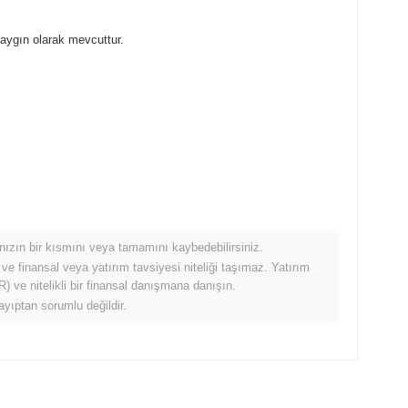
yaygın olarak mevcuttur.
mınızın bir kısmını veya tamamını kaybedebilirsiniz.
ında nasıl performans gösteriyor?
 ve finansal veya yatırım tavsiyesi niteliği taşımaz. Yatırım
 ve nitelikli bir finansal danışmana danışın.
%
kazanç kaydeden daha düşük performans gösterdi. Bu, daha
ayıptan sorumlu değildir.
ikme gösterdiğini belirtir.