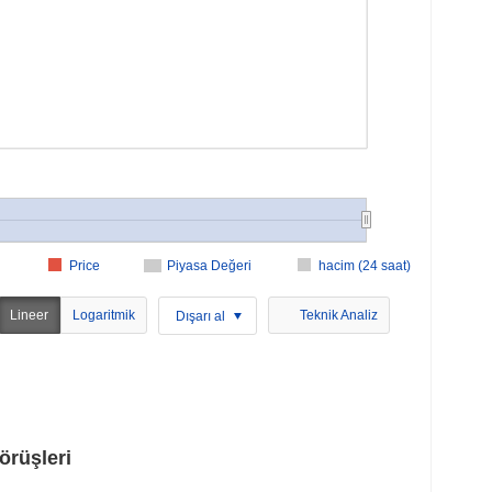
Price
Piyasa Değeri
hacim (24 saat)
Lineer
Logaritmik
Teknik Analiz
Dışarı al
örüşleri