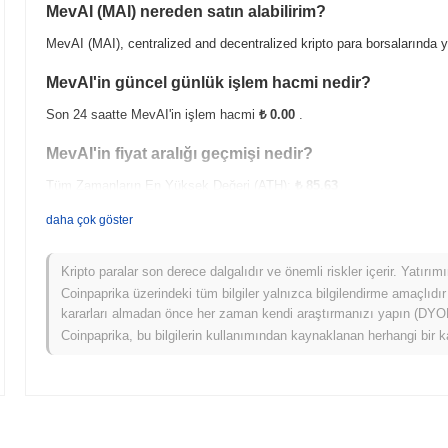
MevAI (MAI) nereden satın alabilirim?
MevAI (MAI), centralized and decentralized kripto para borsalarında 
MevAI'in güncel günlük işlem hacmi nedir?
Son 24 saatte MevAI'in işlem hacmi
₺ 0.00
.
MevAI'in fiyat aralığı geçmişi nedir?
Tüm Zamanların En Yüksek Değeri (ATH):
₺ 85.63
Tüm Zamanların En Düşük Değeri (ATL):
₺ 0.00
daha çok göster
MevAI şu anda ATH'sinin
~97.62%
altında işlem görüyor .
Kripto paralar son derece dalgalıdır ve önemli riskler içerir. Yatırı
MevAI, daha geniş kripto piyasasıyla karşılaştırıldığ
Coinpaprika üzerindeki tüm bilgiler yalnızca bilgilendirme amaçlıdır
kararları almadan önce her zaman kendi araştırmanızı yapın (DYOR)
Son 7 günde MevAI
0.00%
kazandı, genel kripto piyasasından
0.55
Coinpaprika, bu bilgilerin kullanımından kaynaklanan herhangi bir k
geniş piyasa momentumuna göre MAI'ün fiyat hareketinde geçici bir gec