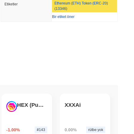
Ethereum (ETH) Token (ERC-20)
Etiketler
'ın Gayrimenkulünde Tokenizasyon Bayrağını
(13346)
Bir etiket öner
 okunma
o Uygulamasına Wall Street'i 4,000 Hisse ile
 okunma
eri ve Kripto ETF'leri için ABD Aracı Kurum
 okunma
HEX (Pulsechain)
XXXAi
TORS
Ara Tatiline Yaklaşırken Duraklama
-1.00%
0.00%
#143
rütbe yok