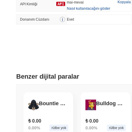
Kopyala
mai-mevai
API Kimliği
Nasıl kullanılacağını göster
Donanım Cüzdanı
Trend Olan
Evet
Son Eklenen
HEX (Pulsechain)
SACOIN
#143
#10452
-1%
0.58%
Benzer dijital paralar
Bountie Hunter
Bulldog Billionaires
₺ 0.00
₺ 0.00
0.00%
0.00%
rütbe yok
rütbe yok