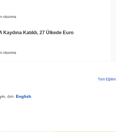
in okunma
A Kaydına Katıldı, 27 Ülkede Euro
in okunma
7.4 Milyar Dolar ile Üç Katına Çıktı
Tüm Eğitim
min okunma
yin, örn.
English
.
TORS
Eylül'e Kaydırıldı, Senato Demokratları
min okunma