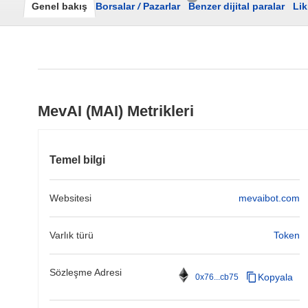
Genel bakış
Borsalar
/
Pazarlar
Benzer dijital paralar
Lik
MevAI (MAI) Metrikleri
Temel bilgi
Websitesi
mevaibot.com
Varlık türü
Token
Sözleşme Adresi
Kopyala
0x76...cb75