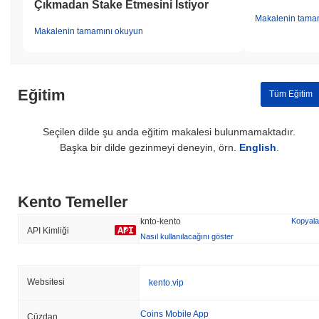
Çıkmadan Stake Etmesini İstiyor
Makalenin tama
Makalenin tamamını okuyun
Eğitim
Tüm Eğitim
Seçilen dilde şu anda eğitim makalesi bulunmamaktadır.
Başka bir dilde gezinmeyi deneyin, örn.
English
.
Kento Temeller
knto-kento
Kopyala
API Kimliği
Nasıl kullanılacağını göster
Websitesi
kento.vip
Coins Mobile App
Cüzdan