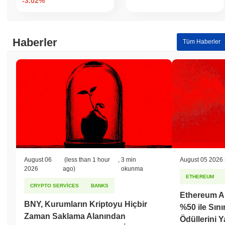
-3.02%
Haberler
Tüm Haberler
August 06
(less than 1 hour
,
3 min
August 05 2026
2026
ago)
okunma
ETHEREUM
CRYPTO SERVICES
BANKS
Ethereum Ara
BNY, Kurumların Kriptoyu Hiçbir
%50 ile Sını
Zaman Saklama Alanından
Ödüllerini 