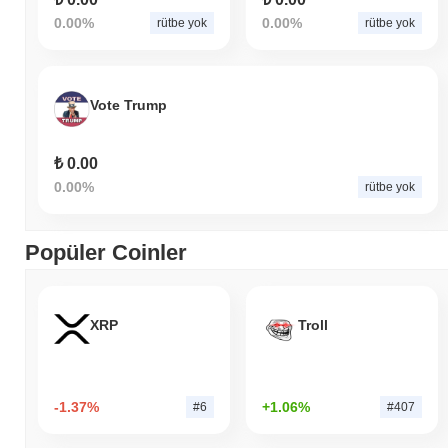
0.00%
0.00%
rütbe yok
rütbe yok
Vote Trump
₺ 0.00
0.00%
rütbe yok
Popüler Coinler
XRP
Troll
-1.37%
+1.06%
#6
#407