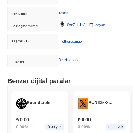
Token
Varlık türü
0xc7...b1c8
Kopyala
Sözleşme Adresi
Kaşifler
(1)
etherscan.io
Bir etiket öner
Etiketler
Benzer dijital paralar
Roundtable
RUNES•X•BITCOIN
₺ 0.00
₺ 0.00
0.00%
0.00%
rütbe yok
rütbe yok