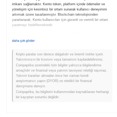
imkanı sağlamaktır. Kento token, platform içinde ödemeler ve
yönetişim için kesintisiz bir ortam sunarak kullanıcı deneyimini
artırmak üzere tasarlanmıştır. Blockchain teknolojisinden
yararlanarak, Kento kullanıcıları için güvenli ve verimli bir ortam
yaratmayı hedeflemektedir.
Kento ne zaman ve nasıl başladı?
daha çok göster
Kento (KNT0) 2021 yılında piyasaya sürüldü ve çeşitli
uygulamalar için merkeziyetsiz bir ekosistem oluşturma odaklı bir
ekip tarafından yaratıldı. Başlangıçta birkaç kripto para
Kripto paralar son derece dalgalıdır ve önemli riskler içerir.
borsasında listelenen Kento, kullanıcılara dijital varlık alanında
Yatırımınızın bir kısmını veya tamamını kaybedebilirsiniz.
kesintisiz ve verimli bir deneyim sunmayı amaçlamaktadır.
Coinpaprika üzerindeki tüm bilgiler yalnızca bilgilendirme
Projenin erken gelişimi, topluluk katılımına olan bağlılığı ve
amaçlıdır ve finansal veya yatırım tavsiyesi niteliği taşımaz.
kullanılabilirlik ile güvenliği artıran yenilikçi özelliklerin
Yatırım kararları almadan önce her zaman kendi
uygulanmasıyla şekillendi.
araştırmanızı yapın (DYOR) ve nitelikli bir finansal
danışmana danışın.
Kento için neler geliyor?
Coinpaprika, bu bilgilerin kullanımından kaynaklanan herhangi
Kento (KNT0), 2024 yol haritası boyunca önemli ilerlemeler
bir kayıptan sorumlu değildir.
kaydetmeye hazırlanıyor. Yaklaşan özellikler arasında, kullanıcı
etkileşimini artırmayı ve ekosistemini genişletmeyi amaçlayan
merkeziyetsiz bir pazar yeri lansmanı bulunmaktadır. Topluluk,
token sahiplerinin gelecekteki gelişmeleri etkilemesini sağlayan