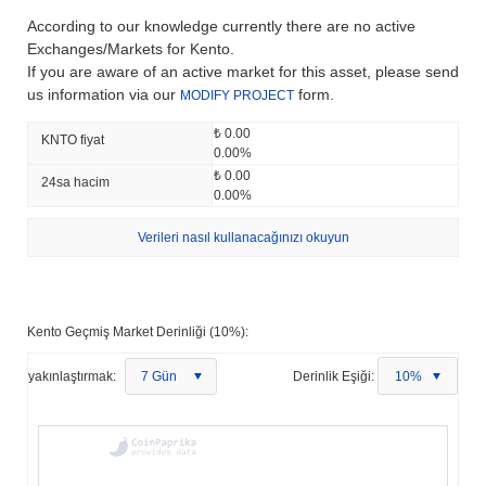
According to our knowledge currently there are no active
Exchanges/Markets for Kento.
If you are aware of an active market for this asset, please send
us information via our
form.
MODIFY PROJECT
₺ 0.00
KNTO fiyat
0.00%
₺ 0.00
24sa hacim
0.00%
Verileri nasıl kullanacağınızı okuyun
Kento Geçmiş Market Derinliği (10%):
yakınlaştırmak:
7 Gün
Derinlik Eşiği:
10%