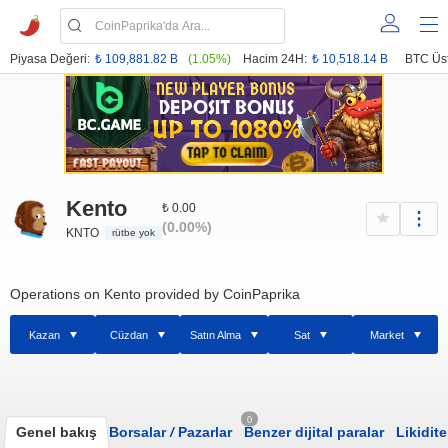
Piyasa Değeri:
₺ 109,881.82 B
(1.05%)
Hacim 24H:
₺ 10,518.14 B
BTC Üst
Kento
₺ 0.00
(0.00%)
KNTO
rütbe yok
Operations on Kento provided by CoinPaprika
Kazan
Cüzdan
Satın Alma
Sat
Market
0
Genel bakış
Borsalar
/
Pazarlar
Benzer dijital paralar
Likidite