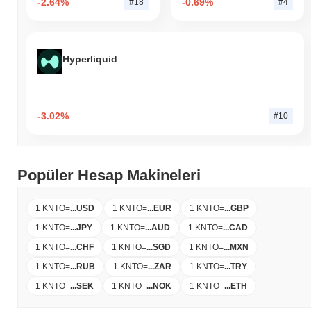
-2.64%
-0.69%
#18
#4
Hyperliquid
-3.02%
#10
Popüler Hesap Makineleri
1 KNTO
=
...
USD
1 KNTO
=
...
EUR
1 KNTO
=
...
GBP
1 KNTO
=
...
JPY
1 KNTO
=
...
AUD
1 KNTO
=
...
CAD
1 KNTO
=
...
CHF
1 KNTO
=
...
SGD
1 KNTO
=
...
MXN
1 KNTO
=
...
RUB
1 KNTO
=
...
ZAR
1 KNTO
=
...
TRY
1 KNTO
=
...
SEK
1 KNTO
=
...
NOK
1 KNTO
=
...
ETH