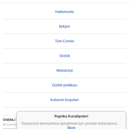
Hakkımızda
İletişim
Tüm Coinler
Sözlük
Metodoloji
Gizlilik politikası
Kullanım Koşulları
Paprika Kurabiyeleri
ÖNEMLİ UYARI:
Kripto paralar son derece volatildir ve önemli riskler içerir. Yatırımınızın
Tarayıcınızı deneyiminizi geliştirmek için çerezler kullanıyoruz.
...
bir kısmını veya tamamını kaybedebilirsiniz. Coinpaprika üzerindeki tüm bilgiler yalnızca
More
bilgilendirme amaçlıdır ve finansal veya yatırım tavsiyesi niteliği taşımaz. Yatırım