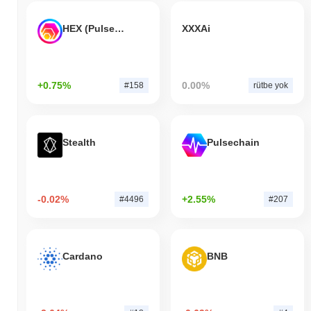
HEX (Pulsechain)
XXXAi
+0.75%
0.00%
#158
rütbe yok
Stealth
Pulsechain
-0.02%
+2.55%
#4496
#207
Cardano
BNB