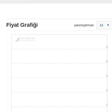
Fiyat Grafiği
yakınlaştırmak:
1d
5
4
3
2
1