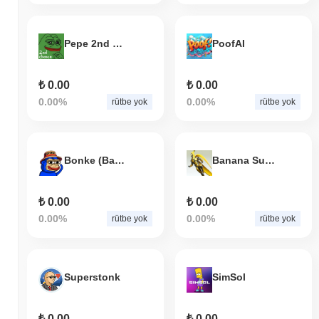
Pepe 2nd Chance
PoofAI
₺ 0.00
₺ 0.00
0.00%
0.00%
rütbe yok
rütbe yok
Bonke (Base)
Banana Superhero
₺ 0.00
₺ 0.00
0.00%
0.00%
rütbe yok
rütbe yok
Superstonk
SimSol
₺ 0.00
₺ 0.00