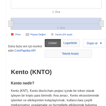
1. Oca
1. Oca
Price
Piyasa Değeri
hacim (24 saat)
Lineer
Logaritmik
Dışarı al
Daha fazla veri için kontrol
edin
CoinPaprika API
Teknik Analiz
Kento (KNTO)
Kento nedir?
Kento (KNT), Kento blockchain projesi içinde bir token olarak
işleyen bir kripto para birimidir. Ana amacı, Kento ekosisteminde
işlemleri ve etkileşimleri kolaylaştırmak, kullanıcılara çeşitli
merkeziyetsiz uygulamalar ve hizmetlerle etkileşimde bulunma