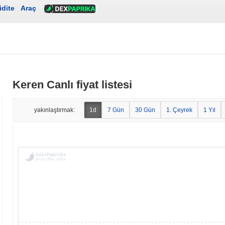
idite
Araç
Keren Canlı fiyat listesi
yakınlaştırmak:
1d
7 Gün
30 Gün
1. Çeyrek
1 Yıl