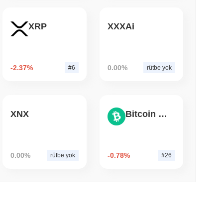
di. Keren için devam eden riskler arasında piyasa dalgalanması
 okunma
, sürekli geliştirme, operasyonlarda şeffaflık ve düzenli güvenlik
XRP
XXXAi
 $7.4 Milyarını Chainlink'e Taşıyor, LayerZero
a Görüşleri
yor
-2.37%
0.00%
#6
rütbe yok
a yaygın olarak mevcuttur.
XNX
Bitcoin Cash
0.00%
-0.78%
rütbe yok
#26
ında nasıl performans gösteriyor?
düşüş kaydeden daha iyi performans gösterdi. Bu, daha geniş