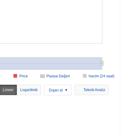
Price
Piyasa Değeri
hacim (24 saat)
Lineer
Logaritmik
Teknik Analiz
Dışarı al