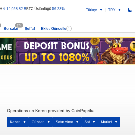
H:
₺ 14,958.82 B
BTC Üstünlüğü:
56.23%
Türkçe
TRY
374
Borsalar
Şeffaf
Ekle / Güncelle
Operations on Keren provided by CoinPaprika
Kazan
Cüzdan
Satın Alma
Sat
Market