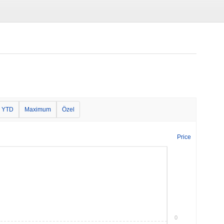
YTD
Maximum
Özel
Price
0