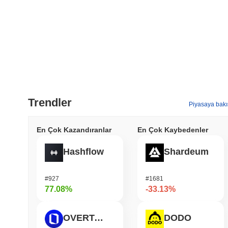
Trendler
Piyasaya bakı
En Çok Kazandıranlar
En Çok Kaybedenler
Hashflow
Shardeum
#927
#1681
77.08%
-33.13%
OVERTAKE
DODO