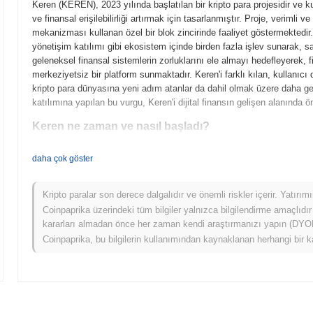
Keren (KEREN), 2023 yılında başlatılan bir kripto para projesidir ve k
ve finansal erişilebilirliği artırmak için tasarlanmıştır. Proje, veriml
mekanizması kullanan özel bir blok zincirinde faaliyet göstermektedir.
yönetişim katılımı gibi ekosistem içinde birden fazla işlev sunarak, sa
geleneksel finansal sistemlerin zorluklarını ele almayı hedefleyerek, 
merkeziyetsiz bir platform sunmaktadır. Keren'i farklı kılan, kullanıc
kripto para dünyasına yeni adım atanlar da dahil olmak üzere daha geniş bi
katılımına yapılan bu vurgu, Keren'i dijital finansın gelişen alanında
Keren ne zaman ve nasıl başladı?
Keren, 2021 Mart ayında kurucu ekip tarafından projenin vizyonunu v
daha çok göster
ortaya çıktı. Proje, 2021 Haziran ayında testnet'ini başlatarak geliştiric
denemelerine olanak tanıdı. Başarılı testlerin ardından, Keren, 2021 
Erken geliştirme, merkeziyetsiz finans (DeFi) uygulamalarını kolayla
Kripto paralar son derece dalgalıdır ve önemli riskler içerir. Yatırı
kullanıcı erişilebilirliğini ve güvenliğini artırmayı hedefledi. Keren tok
Coinpaprika üzerindeki tüm bilgiler yalnızca bilgilendirme amaçlıdır
Teklifi (ICO) aracılığıyla yapıldı ve bu, devam eden geliştirme ve pa
kararları almadan önce her zaman kendi araştırmanızı yapın (DYOR)
adımlar, Keren'in büyüme yolunu belirledi ve topluluğu ile ekosistemin
Coinpaprika, bu bilgilerin kullanımından kaynaklanan herhangi bir k
Keren için neler geliyor?
Resmi güncellemelere göre, Keren, ölçeklenebilirliği ve genel perform
2024'ün 1. çeyreğine hazırlanıyor. Bu güncelleme, kullanıcı deneyimini 
sunacak. Ayrıca, Keren, 2024 ortalarına kadar tamamlanması beklenen ön