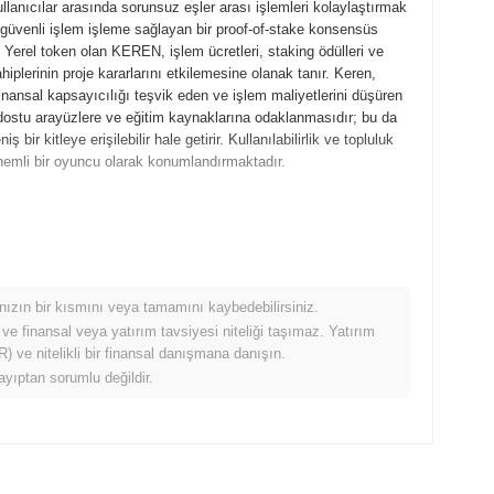
ullanıcılar arasında sorunsuz eşler arası işlemleri kolaylaştırmak
i ve güvenli işlem işleme sağlayan bir proof-of-stake konsensüs
 Yerel token olan KEREN, işlem ücretleri, staking ödülleri ve
hiplerinin proje kararlarını etkilemesine olanak tanır. Keren,
finansal kapsayıcılığı teşvik eden ve işlem maliyetlerini düşüren
ı dostu arayüzlere ve eğitim kaynaklarına odaklanmasıdır; bu da
r kitleye erişilebilir hale getirir. Kullanılabilirlik ve topluluk
 önemli bir oyuncu olarak konumlandırmaktadır.
e teknik çerçevesini özetleyen beyaz kitabın yayımlanmasıyla
ilerin ve erken benimseyenlerin özelliklerini ve işlevselliklerini
Kasım ayında ana ağını başlatarak piyasaya resmi girişini yaptı.
ştıran sağlam bir ekosistem oluşturma üzerine odaklandı ve
mınızın bir kısmını veya tamamını kaybedebilirsiniz.
enlarının ilk dağıtımı, Ocak 2022'de gerçekleştirilen bir İlk Para
 ve finansal veya yatırım tavsiyesi niteliği taşımaz. Yatırım
zarlama çabalarını desteklemek için fon topladı. Bu temel
 ve nitelikli bir finansal danışmana danışın.
in genişlemesi için zemin hazırladı.
ayıptan sorumlu değildir.
ansı artırmayı hedefleyen önemli bir protokol güncellemesi için
ve işlem verimliliğini artırmak için tasarlanmış yeni özellikler
de gelen bir blok zinciri platformu ile stratejik bir ortaklık