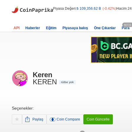
Piyasa Değeri:
₺ 109,356.62 B
(-0.42%)
Hacim 24
60721
API
Haberler
Eğitim
Piyasaya bakış
Öne Çıkanlar
Para
Keren
KEREN
rütbe yok
Seçenekler:
Paylaş
Coin Compare
Coin Güncelle