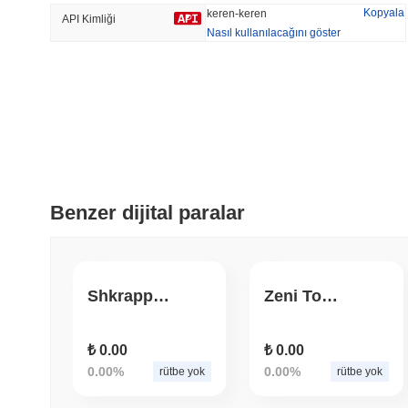
Kopyala
keren-keren
API Kimliği
Nasıl kullanılacağını göster
Trend Olan
Son Eklenen
The White Bull
SACOIN
#5553
#6269
7.21%
-0.33%
Benzer dijital paralar
Shkrappy Inu
Zeni Token
₺ 0.00
₺ 0.00
0.00%
0.00%
rütbe yok
rütbe yok