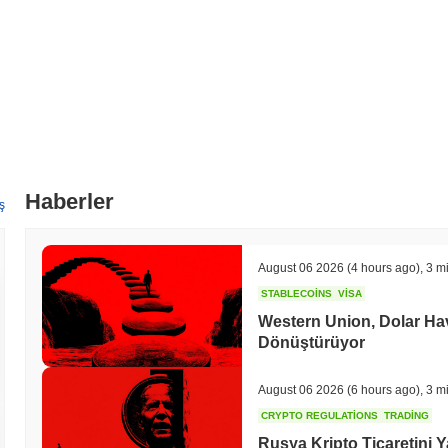
üzerinde çalışıyor; bu, zincirler arası entegrasyonları kolaylaştıracak
2024'ün 2. çeyreğinde potansiyel iyileştirmeleri ve özellik uygulamala
kilometre taşları, Keren'in piyasadaki konumunu güçlendirmeyi ve işlevs
aracılığıyla izlenmektedir.
Keren'i öne çıkaran nedir?
Keren, işlem verimliliğini artıran ve geleneksel blok zinciri çözümler
kendini ayırmaktadır. Bu mimari, işlemlerin paralel işlenmesine olana
ölçeklenebilirliği ve kullanıcı deneyimini önemli ölçüde iyileştirir. Ayr
Haberler
konsensüs mekanizması içerir; bu, merkeziyetsizliği tehlikeye atmadan 
ş
ekosistemleriyle sorunsuz etkileşimleri kolaylaştıran zincirler arası ye
Keren'in ekosistemi, çeşitli DeFi projeleri ve geliştirici araçları ile stra
işbirlikçi bir ortam yaratmaktadır. Yönetişim modeli, topluluğa güç ver
August 06 2026
(4 hours ago)
,
3 m
ve Keren'in gelişen blok zinciri alanındaki farklı rolünü daha da pekiştir
STABLECOINS
VISA
Keren ile neler yapabilirsiniz?
Western Union, Dolar Hav
Dönüştürüyor
KEREN token, ekosisteminde birden fazla pratik kullanım sunmaktadır
zincirinde inşa edilen merkeziyetsiz uygulamalar (dApps) ile etkileşi
kullanılmaktadır. Sahipler, ağı güvence altına almak için KEREN toke
August 06 2026
(6 hours ago)
,
3 m
imkanı sunabilir. Ayrıca, KEREN, sahiplerinin projenin gelecekteki yö
CRYPTO REGULATIONS
TRADING
tanıyarak yönetişim katılımını kolaylaştırabilir. Geliştiriciler için 
Rusya Kripto Ticaretini Y
sağlar ve ekosistemin genel işlevselliğini artırır. Keren platformu, kul