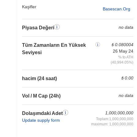
Kaşifler
Basescan.org
no data
Piyasa Değeri
₺ 0.080004
Tüm Zamanların En Yüksek
26 May 24
Seviyesi
% to ATH
(40,994.05%)
₺ 0.00
hacim (24 saat)
no data
Vol / M Cap (24h)
1,000,000,000
Dolaşımdaki Adet
Toplam:1,000,000,000
Update supply form
maximum: 1,000,000,000