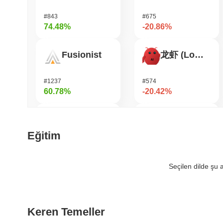
#843
#675
74.48%
-20.86%
Fusionist
龙虾 (Lobster)
#1237
#574
60.78%
-20.42%
SKYAI
Heima
Eğitim
#236
#698
50.94%
-20.37%
Seçilen dilde şu
Orochi Network
KellyClaude
Keren Temeller
#325
#1999
48.39%
-19.13%