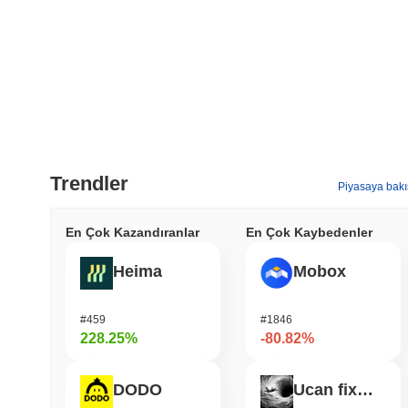
Trendler
Piyasaya bakı
En Çok Kazandıranlar
En Çok Kaybedenler
Heima
Mobox
#459
#1846
228.25%
-80.82%
DODO
Ucan fix life in1day