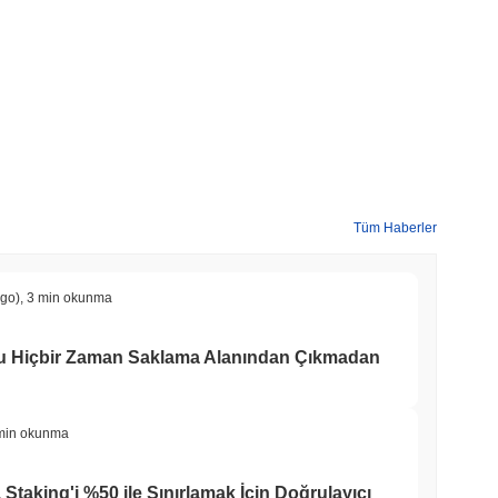
Tüm Haberler
ago)
,
3 min okunma
yu Hiçbir Zaman Saklama Alanından Çıkmadan
min okunma
 Staking'i %50 ile Sınırlamak İçin Doğrulayıcı