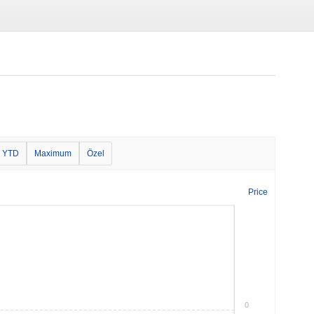
YTD
Maximum
Özel
Price
0