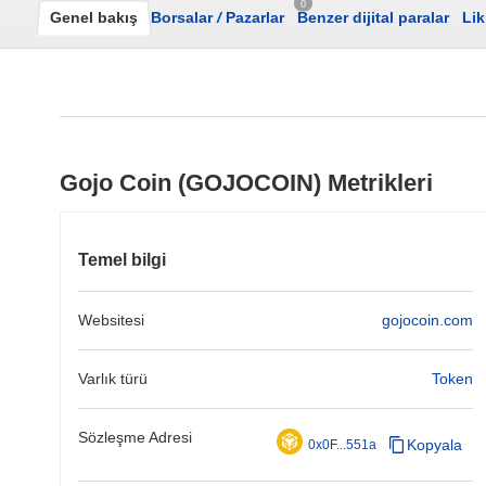
0
Genel bakış
Borsalar
/
Pazarlar
Benzer dijital paralar
Lik
Gojo Coin (GOJOCOIN) Metrikleri
Temel bilgi
Websitesi
gojocoin.com
Varlık türü
Token
Sözleşme Adresi
Kopyala
0x0F...551a