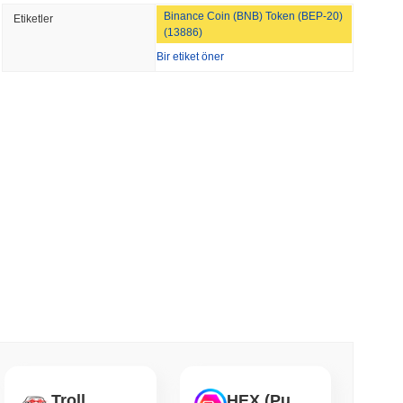
Binance Coin (BNB) Token (BEP-20)
Etiketler
ain'de Yer Aldı, Q2 Büyümesi %1.5'e
(13886)
Bir etiket öner
min okunma
11 Milyar Dolar Değerindeki Nakit Fonlarını
 okunma
ti, Tatilden Önceki Dört Günlük Senato
 okunma
Dolar Değerindeki BVNK Anlaşmasıyla
yor
Troll
HEX (Pulsechain)