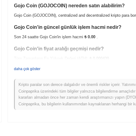
Gojo Coin (GOJOCOIN) nereden satın alabilirim?
Gojo Coin (GOJOCOIN), centralized and decentralized kripto para bor
Gojo Coin'in güncel günlük işlem hacmi nedir?
Son 24 saatte Gojo Coin'in işlem hacmi
₺ 0.00
.
Gojo Coin'in fiyat aralığı geçmişi nedir?
Tüm Zamanların En Yüksek Değeri (ATH):
₺ 0.000430
Tüm Zamanların En Düşük Değeri (ATL):
₺ 0.00
daha çok göster
Gojo Coin şu anda ATH'sinin
~94.32%
altında işlem görüyor .
Kripto paralar son derece dalgalıdır ve önemli riskler içerir. Yatırı
Gojo Coin, daha geniş kripto piyasasıyla karşılaştırı
Coinpaprika üzerindeki tüm bilgiler yalnızca bilgilendirme amaçlıdır
kararları almadan önce her zaman kendi araştırmanızı yapın (DYOR)
Son 7 günde Gojo Coin
0.00%
kazandı, genel kripto piyasasından
0.
Coinpaprika, bu bilgilerin kullanımından kaynaklanan herhangi bir k
daha geniş piyasa momentumuna göre GOJOCOIN'ün fiyat hareketinde ge