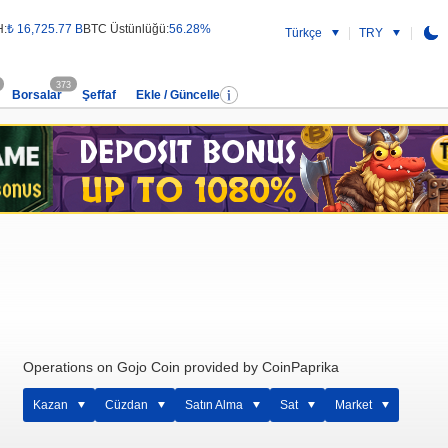
H:
₺ 16,725.77 B
BTC Üstünlüğü:
56.28%
Türkçe
TRY
373
Borsalar
Şeffaf
Ekle / Güncelle
Operations on Gojo Coin provided by CoinPaprika
Kazan
Cüzdan
Satın Alma
Sat
Market