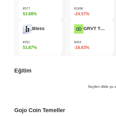
#577
#1698
53.68%
-24.57%
Bless
GRVT Token
#351
#454
51.87%
-16.83%
Cysic
Seeker
Eğitim
#196
#382
49.66%
-15.53%
Seçilen dilde şu
FUNToken
OctaSpace
Gojo Coin Temeller
#361
#1286
41.84%
-15.39%