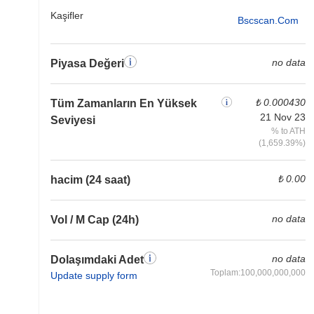
Kaşifler
Bscscan.com
no data
Piyasa Değeri
₺ 0.000430
Tüm Zamanların En Yüksek
21 Nov 23
Seviyesi
% to ATH
(1,659.39%)
₺ 0.00
hacim (24 saat)
no data
Vol / M Cap (24h)
no data
Dolaşımdaki Adet
Toplam:100,000,000,000
Update supply form