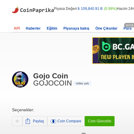
Piyasa Değeri:
₺ 109,840.91 B
(0.99%)
Hacim 24
60708
API
Haberler
Eğitim
Piyasaya bakış
Öne Çıkanlar
Para
Gojo Coin
GOJOCOIN
rütbe yok
Seçenekler:
Paylaş
Coin Compare
Coin Güncelle