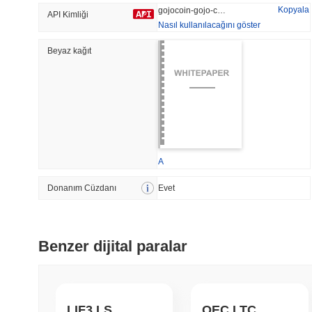
Kopyala
gojocoin-gojo-coin
API Kimliği
Nasıl kullanılacağını göster
Beyaz kağıt
Trend Olan
Son Eklenen
Hyperliquid
SACOIN
#10
#6497
-2.64%
no data
A
Donanım Cüzdanı
Evet
Benzer dijital paralar
LIF3 LSHARE
OEC LTC