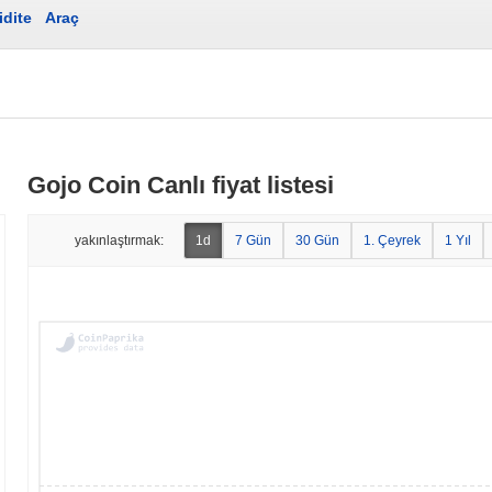
idite
Araç
Gojo Coin Canlı fiyat listesi
yakınlaştırmak:
1d
7 Gün
30 Gün
1. Çeyrek
1 Yıl