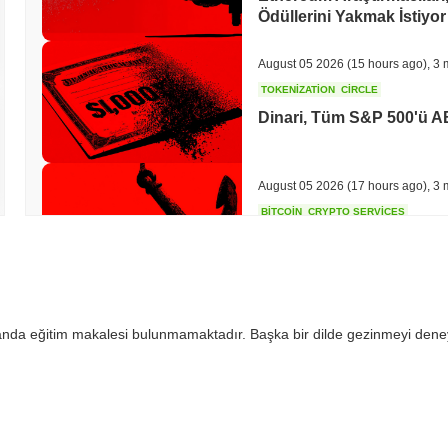
Ödüllerini Yakmak İstiyor
August 05 2026
(15 hours ago)
,
3 
TOKENIZATION
CIRCLE
Dinari, Tüm S&P 500'ü A
August 05 2026
(17 hours ago)
,
3 
BITCOIN
CRYPTO SERVICES
BitGo, Wrapped Bitcoin'in
Göçü $15 Milyara Yaklaşı
August 05 2026
(19 hours ago)
,
3 
 anda eğitim makalesi bulunmamaktadır. Başka bir dilde gezinmeyi dene
ETFS
BANKS
İtalya'nın En Büyük Bank
August 05 2026
(21 hours ago)
,
3 