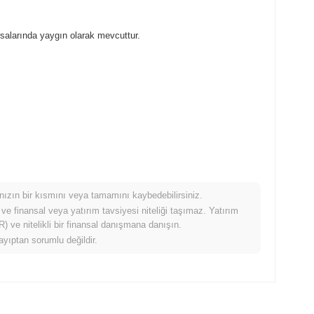
salarında yaygın olarak mevcuttur.
mınızın bir kısmını veya tamamını kaybedebilirsiniz.
ldığında nasıl performans gösteriyor?
 ve finansal veya yatırım tavsiyesi niteliği taşımaz. Yatırım
 ve nitelikli bir finansal danışmana danışın.
99%
kazanç kaydeden daha düşük performans gösterdi. Bu,
ayıptan sorumlu değildir.
çici bir gecikme gösterdiğini belirtir.