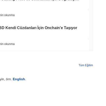
min okunma
BD Kendi Cüzdanları İçin Onchain'e Taşıyor
min okunma
 $7.4 Milyarını Chainlink'e Taşıyor, LayerZero
yor
Tüm Eğitim
min okunma
yin, örn.
English
.
ası Bitcoin ETF Hisselerini Üç Katına Çıkardı
min okunma