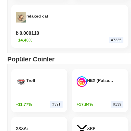
relaxed cat
₺ 0.000110
+14.40%
#7335
Popüler Coinler
Troll
HEX (Pulsechain)
+11.77%
+17.94%
#391
#139
XXXAi
XRP