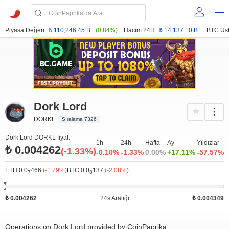
Piyasa Değeri:
₺ 110,246.45 B
(0.84%)
Hacim 24H:
₺ 14,137.10 B
BTC Üst
Dork Lord
DORKL
Sıralama 7326
Dork Lord DORKL fiyat:
1h
24h
Hafta
Ay
Yıldızlar
₺ 0.004262
(-1.33%)
-0.10%
-1.33%
0.00%
+17.11%
-57.57%
ETH 0.0
466
(-1.79%)
BTC 0.0
137
(-2.08%)
7
8
₺ 0.004262
24s Aralığı
₺ 0.004349
Operations on Dork Lord provided by CoinPaprika