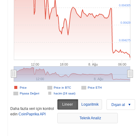
0.004305
0.00429
0.004275
12:00
18:00
8. Ağu
06:00
12:00
8. Ağu
Price
Price in BTC
Price ETH
Piyasa Değeri
hacim (24 saat)
Lineer
Logaritmik
Dışarı al
Daha fazla veri için kontrol
edin
CoinPaprika API
Teknik Analiz