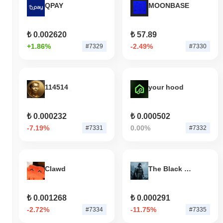
QPAY
MOONBASE
₺ 0.002620
₺ 57.89
+1.86%
-2.49%
#7329
#7330
114514
your hood
₺ 0.000232
₺ 0.000502
-7.19%
0.00%
#7331
#7332
Clawd
The Black Swan
₺ 0.001268
₺ 0.000291
-2.72%
-11.75%
#7334
#7335