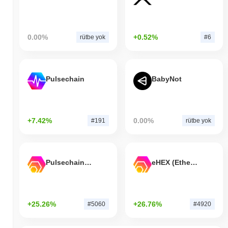
0.00%
+0.52%
rütbe yok
#6
Pulsechain
BabyNot
+7.42%
0.00%
#191
rütbe yok
Pulsechain Bridged HEX (Pulsechain)
eHEX (Ethereum)
+25.26%
+26.76%
#5060
#4920