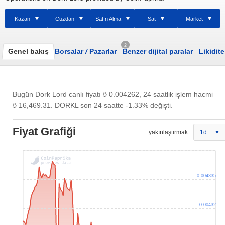
Kazan
Cüzdan
Satın Alma
Sat
Market
2
Genel bakış
Borsalar
/
Pazarlar
Benzer dijital paralar
Likidite
Bugün Dork Lord canlı fiyatı
₺ 0.004262
, 24 saatlik işlem hacmi
₺ 16,469.31
. DORKL son 24 saatte -1.33% değişti.
Fiyat Grafiği
yakınlaştırmak:
1d
0.004335
0.00432