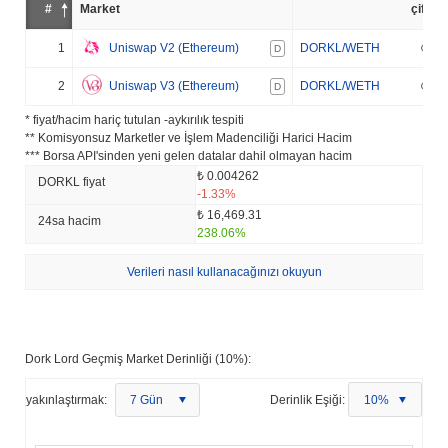
#
Market
çift
1
Uniswap V2 (Ethereum)
DORKL/WETH
D
2
Uniswap V3 (Ethereum)
DORKL/WETH
D
* fiyat/hacim hariç tutulan -aykırılık tespiti
** Komisyonsuz Marketler ve İşlem Madenciliği Harici Hacim
*** Borsa API'sinden yeni gelen datalar dahil olmayan hacim
₺ 0.004262
DORKL fiyat
-1.33%
₺ 16,469.31
24sa hacim
238.06%
Verileri nasıl kullanacağınızı okuyun
Dork Lord Geçmiş Market Derinliği (10%):
yakınlaştırmak:
7 Gün
Derinlik Eşiği:
10%