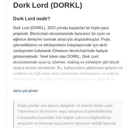
Dork Lord (DORKL)
Dork Lord nedir?
Dork Lord (DORKL), 2023 yılında başlatılan bir kripto para
projesidir. Blockchain ekosisteminde benzersiz bir oyun ve
eğlence deneyimi sunmak amacıyla oluşturulmuştur. Proje,
işlevselliklerini ve etkileşimlerini kolaylaştırmak için akıllı
sözleşmeler kullanarak Ethereum blockchain'inde faaliyet
göstermektedir. Yerel token olan DORKL, Dork Lord
ekosisteminde oyun içi işlemler, staking ve yönetişim gibi birçok
amaca hizmet etmektedir. Bu, kullanıcıların platformun gelişimi ve
özellikleri ile ilgili karar alma süreçlerine katılmalarını ve staking
mekanizmaları aracılığıyla ödüller kazanmalarını sağlar. Dork
Lord, oyun ile blockchain teknolojisini entegre etme konusundaki
yenilikçi yaklaşımıyla öne çıkmakta, kullanıcılara ödül kazanırken
daha çok göster
çeşitli oyun deneyimlerine katılabilecekleri merkeziyetsiz bir
platform sunmaktadır. Eğlence ve faydanın bu birleşimi, Dork
Kripto paralar son derece dalgalıdır ve önemli riskler içerir.
Lord'u oyun ve kripto para dünyasındaki büyüyen kesişim
Yatırımınızın bir kısmını veya tamamını kaybedebilirsiniz.
alanında önemli bir oyuncu konumuna getirmektedir.
Coinpaprika üzerindeki tüm bilgiler yalnızca bilgilendirme
Dork Lord ne zaman ve nasıl başladı?
amaçlıdır ve finansal veya yatırım tavsiyesi niteliği taşımaz.