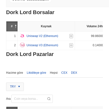
Dork Lord Borsalar
#
Kaynak
Volume 24h (%)
1
Uniswap V2 (Ethereum)
99.860000%
D
2
Uniswap V3 (Ethereum)
0.140000%
D
Dork Lord Pazarlar
Hacime göre
Likiditeye göre
Hepsi
CEX
DEX
TRY
Ara