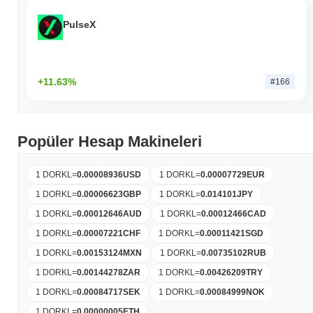
PulseX
+11.63%
#166
Popüler Hesap Makineleri
1 DORKL
=
0.00008936
USD
1 DORKL
=
0.00007729
EUR
1 DORKL
=
0.00006623
GBP
1 DORKL
=
0.014101
JPY
1 DORKL
=
0.00012646
AUD
1 DORKL
=
0.00012466
CAD
1 DORKL
=
0.00007221
CHF
1 DORKL
=
0.00011421
SGD
1 DORKL
=
0.00153124
MXN
1 DORKL
=
0.00735102
RUB
1 DORKL
=
0.00144278
ZAR
1 DORKL
=
0.00426209
TRY
1 DORKL
=
0.00084717
SEK
1 DORKL
=
0.00084999
NOK
1 DORKL
=
0.00000005
ETH