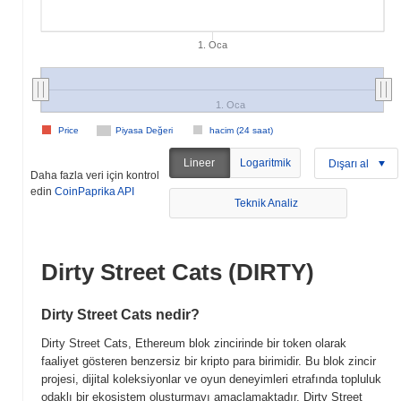
1. Oca
1. Oca
Price
Piyasa Değeri
hacim (24 saat)
Lineer
Logaritmik
Dışarı al
Daha fazla veri için kontrol
edin
CoinPaprika API
Teknik Analiz
Dirty Street Cats (DIRTY)
Dirty Street Cats nedir?
Dirty Street Cats, Ethereum blok zincirinde bir token olarak
faaliyet gösteren benzersiz bir kripto para birimidir. Bu blok zincir
projesi, dijital koleksiyonlar ve oyun deneyimleri etrafında topluluk
odaklı bir ekosistem oluşturmayı amaçlamaktadır. Dirty Street