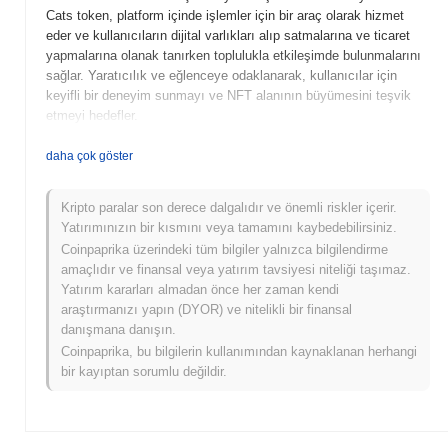
Cats token, platform içinde işlemler için bir araç olarak hizmet
eder ve kullanıcıların dijital varlıkları alıp satmalarına ve ticaret
yapmalarına olanak tanırken toplulukla etkileşimde bulunmalarını
sağlar. Yaratıcılık ve eğlenceye odaklanarak, kullanıcılar için
keyifli bir deneyim sunmayı ve NFT alanının büyümesini teşvik
etmeyi hedefler.
Dirty Street Cats ne zaman ve nasıl başladı?
daha çok göster
Dirty Street Cats (DSC), 2021 yılında, kripto para birimi ve dijital
sanatı birleştirmeyi amaçlayan tutkulu geliştiriciler ve
Kripto paralar son derece dalgalıdır ve önemli riskler içerir.
sanatçılardan oluşan bir ekip tarafından başlatıldı. Proje,
Yatırımınızın bir kısmını veya tamamını kaybedebilirsiniz.
benzersiz kedi temalı dijital koleksiyonlara vurgu yaparak NFT
Coinpaprika üzerindeki tüm bilgiler yalnızca bilgilendirme
topluluğu içinde hızla ilgi gördü. Başlangıçta çeşitli merkeziyetsiz
amaçlıdır ve finansal veya yatırım tavsiyesi niteliği taşımaz.
borsalarda listelenen Dirty Street Cats, o zamandan beri güçlü bir
Yatırım kararları almadan önce her zaman kendi
topluluk oluşturdu ve işbirlikleri ve ortaklıklar dahil olmak üzere
araştırmanızı yapın (DYOR) ve nitelikli bir finansal
sunduğu hizmetleri genişletti, bu da kripto alanındaki varlığını
danışmana danışın.
daha da pekiştirdi.
Coinpaprika, bu bilgilerin kullanımından kaynaklanan herhangi
bir kayıptan sorumlu değildir.
Dirty Street Cats için neler geliyor?
Dirty Street Cats, yol haritası boyunca ilerlerken heyecan verici
gelişmelere hazır. Yaklaşan özellikler arasında topluluk
etkileşimini artıran araçlar ve kullanıcı etkileşimini ve ödülleri