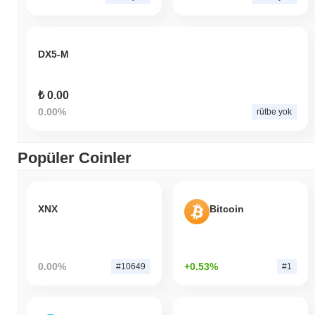
DX5-M
₺ 0.00
0.00%
rütbe yok
Popüler Coinler
XNX
Bitcoin
0.00%
+0.53%
#10649
#1