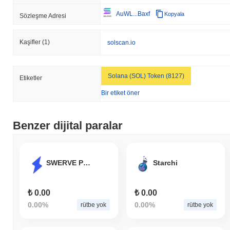
AuWL...Baxf
Kopyala
Sözleşme Adresi
Kaşifler
(1)
solscan.io
Solana (SOL) Token (8127)
Etiketler
Bir etiket öner
Benzer dijital paralar
SWERVE Protocol
Starchi
₺ 0.00
₺ 0.00
0.00%
0.00%
rütbe yok
rütbe yok