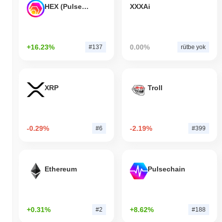
HEX (Pulsechain)
XXXAi
+16.23%
0.00%
#137
rütbe yok
XRP
Troll
-0.29%
-2.19%
#6
#399
Ethereum
Pulsechain
+0.31%
+8.62%
#2
#188