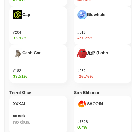
Dirty Street Cats (DIRTY) SSS – Temel
Metrikler ve Piyasa Görüşleri
Cap
Bluwhale
Dirty Street Cats (DIRTY) nereden satın alabilirim?
Dirty Street Cats (DIRTY), centralized and decentralized kripto
#264
#618
para borsalarında yaygın olarak mevcuttur.
33.92%
-27.75%
Dirty Street Cats'in güncel günlük işlem hacmi
Cash Cat
龙虾 (Lobster)
nedir?
Son 24 saatte Dirty Street Cats'in işlem hacmi
₺ 0.00
.
#182
#632
Dirty Street Cats'in fiyat aralığı geçmişi nedir?
33.51%
-26.76%
Tüm Zamanların En Yüksek Değeri (ATH):
₺ 0.053662
Tüm Zamanların En Düşük Değeri (ATL):
₺ 0.00
Trend Olan
Son Eklenen
Dirty Street Cats şu anda ATH'sinin
~98.54%
altında işlem
XXXAi
SACOIN
görüyor .
no rank
Dirty Street Cats, daha geniş kripto piyasasıyla
no data
#7328
karşılaştırıldığında nasıl performans gösteriyor?
0.7%