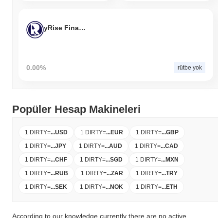
yRise Finance
0.00%
rütbe yok
Popüler Hesap Makineleri
1 DIRTY
=
...
USD
1 DIRTY
=
...
EUR
1 DIRTY
=
...
GBP
1 DIRTY
=
...
JPY
1 DIRTY
=
...
AUD
1 DIRTY
=
...
CAD
1 DIRTY
=
...
CHF
1 DIRTY
=
...
SGD
1 DIRTY
=
...
MXN
1 DIRTY
=
...
RUB
1 DIRTY
=
...
ZAR
1 DIRTY
=
...
TRY
1 DIRTY
=
...
SEK
1 DIRTY
=
...
NOK
1 DIRTY
=
...
ETH
According to our knowledge currently there are no active