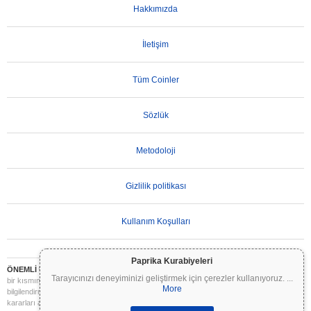
Hakkımızda
İletişim
Tüm Coinler
Sözlük
Metodoloji
Gizlilik politikası
Kullanım Koşulları
Paprika Kurabiyeleri
ÖNEMLİ UYARI:
Kripto paralar son derece volatildir ve önemli riskler içerir. Yatırımınızın
Tarayıcınızı deneyiminizi geliştirmek için çerezler kullanıyoruz.
...
bir kısmını veya tamamını kaybedebilirsiniz. Coinpaprika üzerindeki tüm bilgiler yalnızca
More
bilgilendirme amaçlıdır ve finansal veya yatırım tavsiyesi niteliği taşımaz. Yatırım
kararları almadan önce daima kendi araştırmanızı yapın (DYOR) ve nitelikli bir finansal