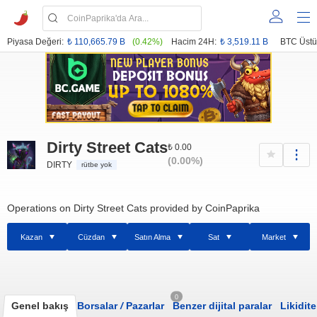
Piyasa Değeri:
₺ 110,665.79 B
(0.42%)
Hacim 24H:
₺ 3,519.11 B
BTC Üstü
Dirty Street Cats
₺ 0.00
(0.00%)
DIRTY
rütbe yok
Operations on Dirty Street Cats provided by CoinPaprika
Kazan
Cüzdan
Satın Alma
Sat
Market
0
Genel bakış
Borsalar
/
Pazarlar
Benzer dijital paralar
Likidite