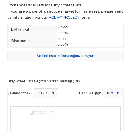
Exchanges/Markets for Dirty Street Cats.
If you are aware of an active market for this asset, please send
us information via our
form.
MODIFY PROJECT
₺ 0.00
DIRTY fiyat
0.00%
₺ 0.00
24sa hacim
0.00%
Verileri nasıl kullanacağınızı okuyun
Dirty Street Cats Geçmiş Market Derinliği (10%):
yakınlaştırmak:
7 Gün
Derinlik Eşiği:
10%