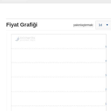
Fiyat Grafiği
yakınlaştırmak:
1d
5
4
3
2
1