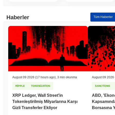
Son 7 günde Dirty Street Cats
0.00%
kazandı, genel kripto
piyasasından
0.42%
kazanç kaydeden daha düşük performans
gösterdi. Bu, daha geniş piyasa momentumuna göre DIRTY'ün
Haberler
Tüm Haberler
fiyat hareketinde geçici bir gecikme gösterdiğini belirtir.
August 09 2026
(17 hours ago)
,
3 min okunma
August 09 2026
RIPPLE
TOKENIZATION
SANCTIONS
XRP Ledger, Wall Street'in
ABD, 'Ekono
Tokenleştirilmiş Milyarlarına Karşı
Kapsamında İ
Gizli Transferler Ekliyor
Borsasına Y