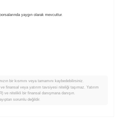
orsalarında yaygın olarak mevcuttur.
mınızın bir kısmını veya tamamını kaybedebilirsiniz.
ıldığında nasıl performans gösteriyor?
 ve finansal veya yatırım tavsiyesi niteliği taşımaz. Yatırım
 ve nitelikli bir finansal danışmana danışın.
0.51%
düşüş kaydeden daha iyi performans gösterdi. Bu, daha
ayıptan sorumlu değildir.
performans gösterdiğini belirtir.