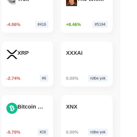
 okunma
 $7.4 Milyarını Chainlink'e Taşıyor, LayerZero
-4.06%
+8.46%
#416
#5194
yor
XRP
XXXAi
-2.74%
0.00%
#6
rütbe yok
Bitcoin Cash
XNX
-0.70%
0.00%
#26
rütbe yok