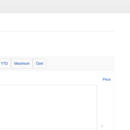
YTD
Maximum
Özel
Price
0