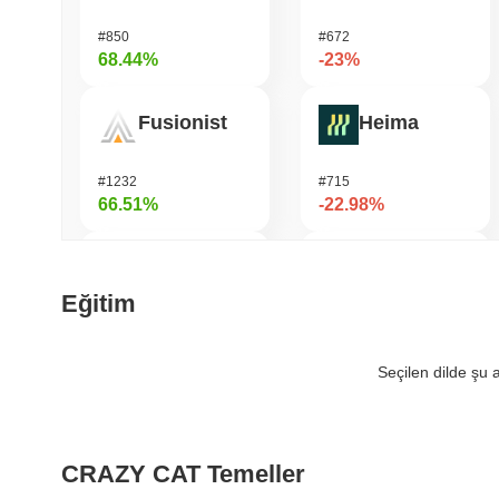
#850
#672
68.44%
-23%
Fusionist
Heima
#1232
#715
66.51%
-22.98%
Orochi Network
龙虾 (Lobster)
Eğitim
#317
#575
54.36%
-17.57%
Seçilen dilde şu
SKYAI
Viction
CRAZY CAT Temeller
#235
#1174
51.15%
-16.21%