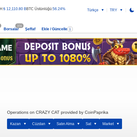
H:
₺ 12,110.80 B
BTC Üstünlüğü:
56.24%
Türkçe
TRY
374
Borsalar
Şeffaf
Ekle / Güncelle
Operations on CRAZY CAT provided by CoinPaprika
Kazan
Cüzdan
Satın Alma
Sat
Market