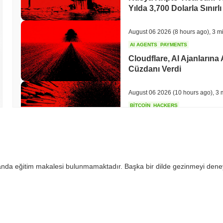
Yılda 3,700 Dolarla Sınırlı
August 06 2026
(8 hours ago)
,
3 m
AI AGENTS
PAYMENTS
Cloudflare, AI Ajanlarına
Cüzdanı Verdi
August 06 2026
(10 hours ago)
,
3 
BITCOIN
HACKERS
Boltz, AI Saldırganlarını
Bitcoin Köprüsünü Kapat
August 06 2026
(12 hours ago)
,
3 
 anda eğitim makalesi bulunmamaktadır. Başka bir dilde gezinmeyi dene
CIRCLE
TOKENIZATION
Wall Street'in En Büyük İs
Güvence Altına Alıyor
August 06 2026
(14 hours ago)
,
3 