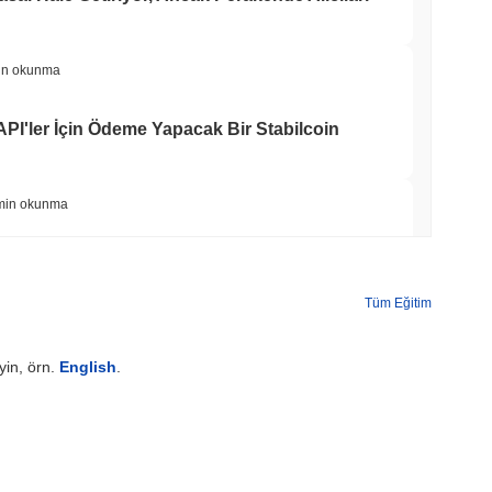
in okunma
 API'ler İçin Ödeme Yapacak Bir Stabilcoin
min okunma
n Ekibini Geride Bırakmasının Ardından Kendi
ıyor
Tüm Eğitim
min okunma
yin, örn.
English
.
imleri Artık Circle'ın Arc Blockchain'ini
min okunma