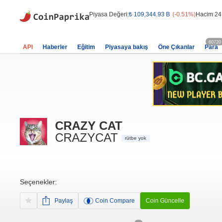
Piyasa Değeri:
₺ 109,344.93 B
(-0.51%)
Hacim 24
60720
API
Haberler
Eğitim
Piyasaya bakış
Öne Çıkanlar
Para
CRAZY CAT
CRAZYCAT
rütbe yok
Seçenekler:
Paylaş
Coin Compare
Coin Güncelle