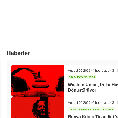
Haberler
ş
August 06 2026
(4 hours ago)
,
3 m
STABLECOINS
VISA
Western Union, Dolar Hav
Dönüştürüyor
August 06 2026
(6 hours ago)
,
3 m
CRYPTO REGULATIONS
TRADING
Rusya Kripto Ticaretini Y