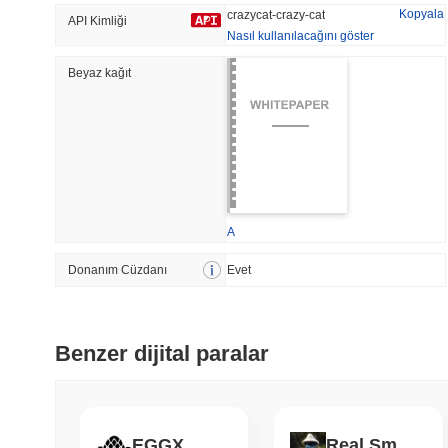
Kopyala
crazycat-crazy-cat
API Kimliği
Nasıl kullanılacağını göster
Beyaz kağıt
Trend Olan
Son Eklenen
The White Bull
SACOIN
#5199
#7140
8.57%
-0.74%
A
Donanım Cüzdanı
Evet
Benzer dijital paralar
EGGX
Real Smurf Cat-шайлушай