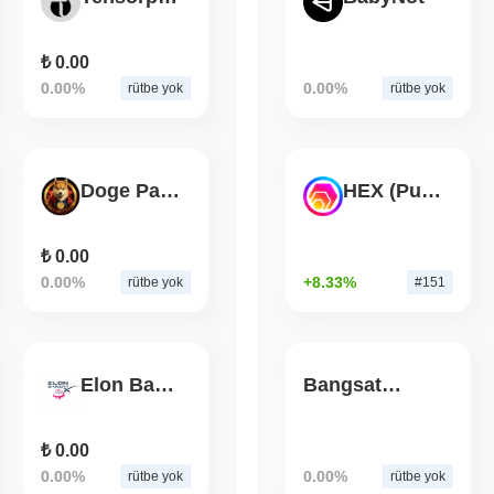
August 05 2026
(1 day ago)
,
3 min
BITCOIN
CRYPTO SERVICES
₺ 0.00
BitGo, Wrapped Bitcoin'in
0.00%
0.00%
rütbe yok
rütbe yok
Göçü $15 Milyara Yaklaşı
Doge Payment
HEX (Pulsechain)
₺ 0.00
0.00%
+8.33%
rütbe yok
#151
Elon Bakery X
Bangsat 666
₺ 0.00
0.00%
0.00%
rütbe yok
rütbe yok