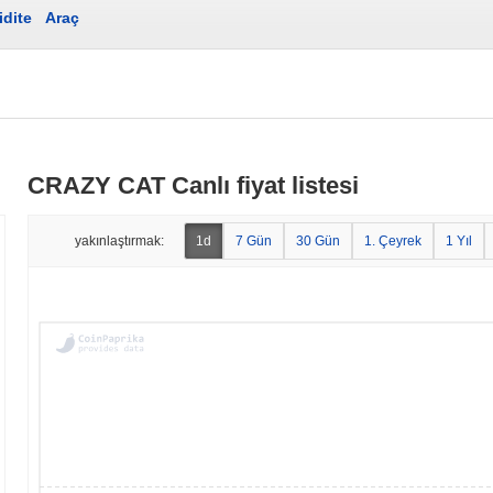
idite
Araç
CRAZY CAT Canlı fiyat listesi
yakınlaştırmak:
1d
7 Gün
30 Gün
1. Çeyrek
1 Yıl