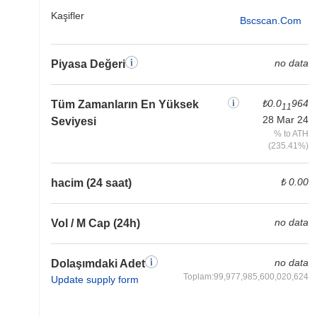
Kaşifler
Bscscan.com
no data
Piyasa Değeri
₺0.0
964
Tüm Zamanların En Yüksek
11
28 Mar 24
Seviyesi
% to ATH
(235.41%)
₺ 0.00
hacim (24 saat)
no data
Vol / M Cap (24h)
no data
Dolaşımdaki Adet
Toplam:99,977,985,600,020,624
Update supply form