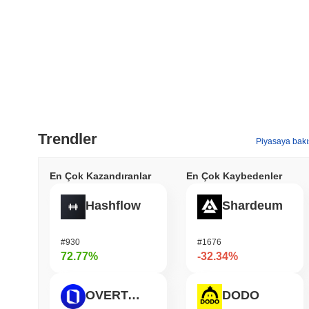
Trendler
Piyasaya bakı
En Çok Kazandıranlar
En Çok Kaybedenler
Hashflow
Shardeum
#930
#1676
72.77%
-32.34%
OVERTAKE
DODO