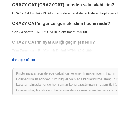
CRAZY CAT (CRAZYCAT) nereden satın alabilirim?
CRAZY CAT (CRAZYCAT), centralized and decentralized kripto para b
CRAZY CAT'in güncel günlük işlem hacmi nedir?
Son 24 saatte CRAZY CAT'in işlem hacmi
₺ 0.00
.
CRAZY CAT'in fiyat aralığı geçmişi nedir?
Tüm Zamanların En Yüksek Değeri (ATH):
₺0.0
964
11
Tüm Zamanların En Düşük Değeri (ATL):
₺ 0.00
daha çok göster
CRAZY CAT şu anda ATH'sinin
~70.19%
altında işlem görüyor .
Kripto paralar son derece dalgalıdır ve önemli riskler içerir. Yatırı
CRAZY CAT, daha geniş kripto piyasasıyla karşılaştır
Coinpaprika üzerindeki tüm bilgiler yalnızca bilgilendirme amaçlıdır
kararları almadan önce her zaman kendi araştırmanızı yapın (DYOR)
Son 7 günde CRAZY CAT
0.00%
kazandı, genel kripto piyasasından
Coinpaprika, bu bilgilerin kullanımından kaynaklanan herhangi bir k
geniş piyasa momentumuna göre CRAZYCAT'ün fiyat hareketinde güçlü 