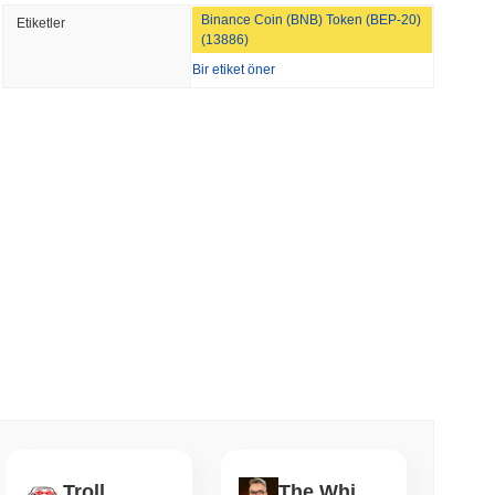
NS
Binance Coin (BNB) Token (BEP-20)
Etiketler
 GENIUS Yasası Kuralları 2027'ye Kayarken
(13886)
leştiriyor
Bir etiket öner
min okunma
yu Hiçbir Zaman Saklama Alanından Çıkmadan
 okunma
 Staking'i %50 ile Sınırlamak İçin Doğrulayıcı
 okunma
BD Kendi Cüzdanları İçin Onchain'e Taşıyor
Troll
The White Bull