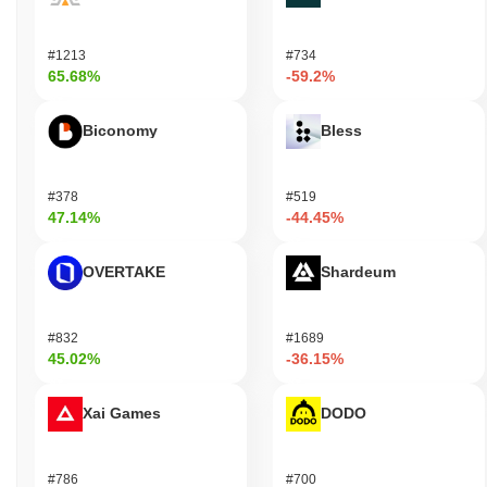
#1213
#734
65.68%
-59.2%
Biconomy
Bless
#378
#519
47.14%
-44.45%
OVERTAKE
Shardeum
#832
#1689
45.02%
-36.15%
Xai Games
DODO
#786
#700