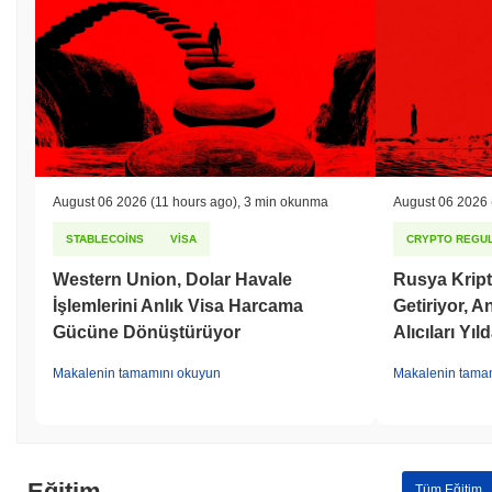
August 06 2026
(11 hours ago)
,
3 min okunma
August 06 2026
STABLECOINS
VISA
CRYPTO REGUL
Western Union, Dolar Havale
Rusya Kript
İşlemlerini Anlık Visa Harcama
Getiriyor, 
Gücüne Dönüştürüyor
Alıcıları Yıl
Makalenin tamamını okuyun
Makalenin tama
Eğitim
Tüm Eğitim