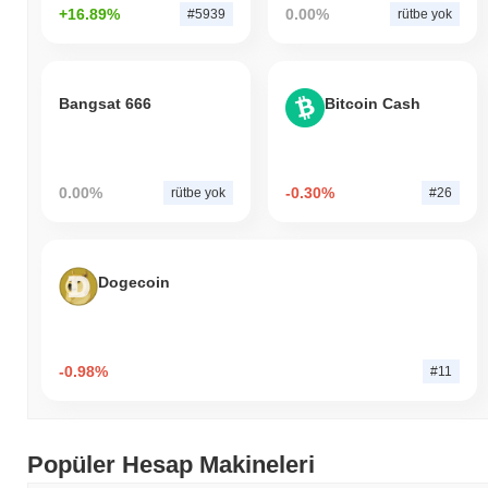
+16.89%
0.00%
#5939
rütbe yok
Bangsat 666
Bitcoin Cash
0.00%
-0.30%
rütbe yok
#26
Dogecoin
-0.98%
#11
Popüler Hesap Makineleri