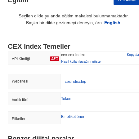
Seçilen dilde şu anda eğitim makalesi bulunmamaktadır.
Başka bir dilde gezinmeyi deneyin, örn.
English
.
CEX Index Temeller
cex-cex-index
Kopyala
API Kimliği
Nasıl kullanılacağını göster
Websitesi
cexindex.top
Token
Varlık türü
Bir etiket öner
Etiketler
Benzer dijital paralar