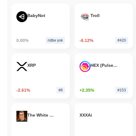
BabyNot
Troll
0.00%
-6.12%
rütbe yok
#420
XRP
HEX (Pulsechain)
-2.61%
+2.35%
#6
#153
The White Bull
XXXAi