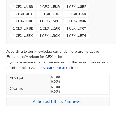
1 CEX
=
...
USD
1 CEX
=
...
EUR
1 CEX
=
...
GBP
1 CEX
=
...
JPY
1 CEX
=
...
AUD
1 CEX
=
...
CAD
1 CEX
=
...
CHF
1 CEX
=
...
SGD
1 CEX
=
...
MXN
1 CEX
=
...
RUB
1 CEX
=
...
ZAR
1 CEX
=
...
TRY
1 CEX
=
...
SEK
1 CEX
=
...
NOK
1 CEX
=
...
ETH
According to our knowledge currently there are no active
Exchanges/Markets for CEX Index.
If you are aware of an active market for this asset, please send
us information via our
form.
MODIFY PROJECT
₺ 0.00
CEX fiyat
0.00%
₺ 0.00
24sa hacim
0.00%
Verileri nasıl kullanacağınızı okuyun