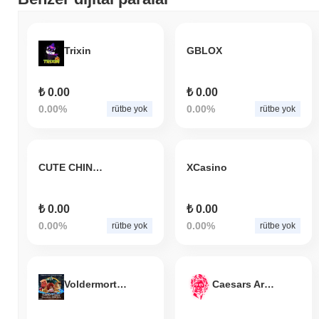
Trixin
GBLOX
₺ 0.00
₺ 0.00
0.00%
0.00%
rütbe yok
rütbe yok
CUTE CHINESE PEEPEE
XCasino
₺ 0.00
₺ 0.00
0.00%
0.00%
rütbe yok
rütbe yok
VoldermortTrumpKnuckles6900Inu
Caesars Arena