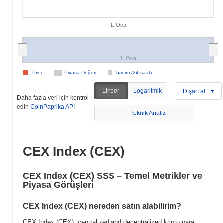
1. Oca
1. Oca
Price
Piyasa Değeri
hacim (24 saat)
Lineer
Logaritmik
Dışarı al
Daha fazla veri için kontrol
edin
CoinPaprika API
Teknik Analiz
CEX Index (CEX)
CEX Index (CEX) SSS – Temel Metrikler ve
Piyasa Görüşleri
CEX Index (CEX) nereden satın alabilirim?
CEX Index (CEX), centralized and decentralized kripto para