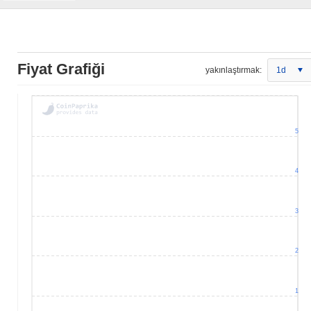
Fiyat Grafiği
yakınlaştırmak:
1d
5
4
3
2
1