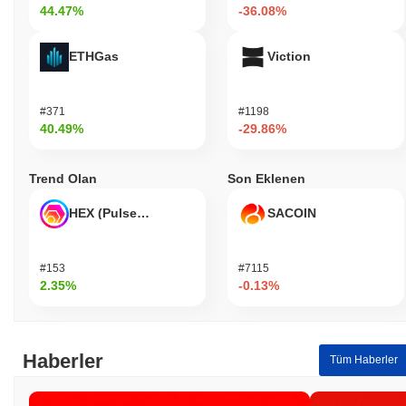
44.47%
-36.08%
ETHGas
Viction
#371
#1198
40.49%
-29.86%
Trend Olan
Son Eklenen
HEX (Pulsechain)
SACOIN
#153
#7115
2.35%
-0.13%
Haberler
Tüm Haberler