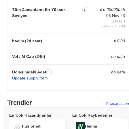
Tüm Zamanların En Yüksek
₺ 0.00000045
Seviyesi
03 Nov 23
% to ATH
(626,670.52%)
hacim (24 saat)
₺ 0.00
Vol / M Cap (24h)
no data
Dolaşımdaki Adet
no data
Update supply form
Trendler
Piyasaya bakı
En Çok Kazandıranlar
En Çok Kaybedenler
Fusionist
Heima