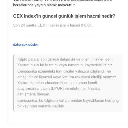
borsalarında yaygın olarak mevcuttur.
CEX Index'in güncel günlük işlem hacmi nedir?
Son 24 saatte CEX Index'in işlem hacmi
₺ 0.00
.
CEX Index'in fiyat aralığı geçmişi nedir?
daha çok göster
Tüm Zamanların En Yüksek Değeri (ATH):
₺ 0.00000045
Tüm Zamanların En Düşük Değeri (ATL):
₺ 0.00
Kripto paralar son derece dalgalıdır ve önemli riskler içerir.
CEX Index şu anda ATH'sinin
~99.98%
altında işlem görüyor .
Yatırımınızın bir kısmını veya tamamını kaybedebilirsiniz.
Coinpaprika üzerindeki tüm bilgiler yalnızca bilgilendirme
CEX Index, daha geniş kripto piyasasıyla
amaçlıdır ve finansal veya yatırım tavsiyesi niteliği taşımaz.
karşılaştırıldığında nasıl performans gösteriyor?
Yatırım kararları almadan önce her zaman kendi
Son 7 günde CEX Index
0.00%
kazandı, genel kripto
araştırmanızı yapın (DYOR) ve nitelikli bir finansal
piyasasından
0.70%
düşüş kaydeden daha iyi performans
danışmana danışın.
gösterdi. Bu, daha geniş piyasa momentumuna göre CEX'ün fiyat
Coinpaprika, bu bilgilerin kullanımından kaynaklanan herhangi
hareketinde güçlü performans gösterdiğini belirtir.
bir kayıptan sorumlu değildir.