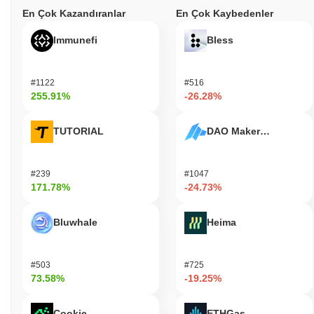
Canxium, ekosisteminde birden fazla pratik kullanım sunmaktadır.
En Çok Kazandıranlar
En Çok Kaybedenler
Token, esas olarak işlem ücretleri için kullanılmakta ve
kullanıcıların değer göndermesine ve blockchain üzerinde inşa
Immunefi
Bless
edilen merkeziyetsiz uygulamalar (dApps) ile etkileşimde
bulunmasına olanak tanımaktadır. Sahipler, ağı güvence altına
almak için Canxium tokenlarını stake edebilir ve bu da staking
#1122
#516
faaliyetlerine bağlı olarak ödül fırsatları sağlayabilir. Ayrıca,
255.91%
-26.28%
Canxium, token sahiplerinin protokol güncellemeleri ve
değişiklikleri ile ilgili karar alma süreçlerine katılmalarına olanak
TUTORIAL
DAO Maker Token
tanıyan yönetişim özelliklerini desteklemektedir. Geliştiriciler için
Canxium, dApps oluşturmak ve entegre etmek için araçlar ve
kaynaklar sunmakta ve ekosistemin genel işlevselliğini
#239
#1047
artırmaktadır. Bu, yenilikçi uygulamaların oluşturulmasını
171.78%
-24.73%
kolaylaştıran yazılım geliştirme kitleri (SDK'lar) ve API'lere erişimi
içermektedir. Ekosistem ayrıca, kullanıcıların tokenlarını
yönetmelerine ve ticaret veya diğer faaliyetlerde sorunsuz bir
Bluwhale
Heima
şekilde yer almalarına olanak tanıyan çeşitli cüzdanlar ve pazar
yerlerini kapsamaktadır. Genel olarak, Canxium, kullanıcılar,
sahipler ve geliştiricilerin yeteneklerini etkili bir şekilde
#503
#725
kullanmalarını sağlayan sağlam bir çerçeve sunmaktadır.
73.58%
-19.25%
Canxium hala aktif mi yoksa geçerli mi?
Cookie
ETHGas