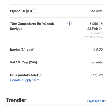
Canxium'u öne çıkaran nedir?
Piyasa Değeri
no data
Canxium, işlem verimliliğini artıran ve gecikmeyi azaltan yenilikçi
Layer 2 (L2) mimarisi ile kendini ayırt etmektedir. Bu mimari,
verimli veri işleme ve ölçeklenebilirlik sağlamak için proof-of-stake
Tüm Zamanların En Yüksek
₺ 966.18
ile sharding'i birleştiren benzersiz bir konsensüs mekanizması
Seviyesi
23 Feb 24
kullanmaktadır. Ayrıca, Canxium, kullanıcıların gizlilik içinde
% to ATH
işlemler gerçekleştirmesine olanak tanıyan gelişmiş gizlilik
(675,353.60%)
özelliklerini entegre etmektedir ve düzenleyici standartlara uyumu
sağlamaktadır. Platform, çeşitli blockchain ekosistemleriyle
hacim (24 saat)
₺ 0.00
sorunsuz etkileşimleri kolaylaştırarak çapraz zincir birlikte
çalışabilirliğini desteklemektedir ve bu da geliştiriciler ve
kullanıcılar için faydasını artırmaktadır. Canxium'un ekosistemi,
Vol / M Cap (24h)
no data
anahtar endüstri oyuncularıyla stratejik ortaklıklarla
güçlendirilmekte ve bu da geliştirici deneyimini artıran ve yeniliği
Dolaşımdaki Adet
217,128
teşvik eden bir dizi araç ve kaynağa erişim sağlamaktadır.
Update supply form
Yönetişim modeli, topluluk katılımını vurgulayarak, paydaşların
karar alma süreçlerine katılmasına olanak tanımakta ve bu da
onun gelişen blockchain ortamındaki belirgin rolünü daha da
pekiştirmektedir.
Trendler
Piyasaya bakı
Canxium ile neler yapabilirsiniz?