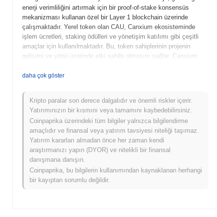
enerji verimliliğini artırmak için bir proof-of-stake konsensüs
mekanizması kullanan özel bir Layer 1 blockchain üzerinde
çalışmaktadır. Yerel token olan CAU, Canxium ekosisteminde
işlem ücretleri, staking ödülleri ve yönetişim katılımı gibi çeşitli
amaçlar için kullanılmaktadır. Bu, token sahiplerinin projenin
gelişimi ve yönü üzerinde etki sahibi olmasını sağlar. Canxium,
merkeziyetsiz finans (DeFi) özelliklerini geleneksel ödeme
sistemleriyle entegre etme konusundaki yenilikçi yaklaşımıyla
daha çok göster
öne çıkmakta ve bireysel kullanıcılar ile blockchain teknolojisini
finansal işlemler için kullanmak isteyen işletmeler için çok yönlü
Kripto paralar son derece dalgalıdır ve önemli riskler içerir.
bir çözüm sunmaktadır. Kullanıcı deneyimi ve erişilebilirliğe
Yatırımınızın bir kısmını veya tamamını kaybedebilirsiniz.
odaklanması, onu gelişen kripto ortamındaki önemini daha da
Coinpaprika üzerindeki tüm bilgiler yalnızca bilgilendirme
artırmaktadır.
amaçlıdır ve finansal veya yatırım tavsiyesi niteliği taşımaz.
Canxium ne zaman ve nasıl başladı?
Yatırım kararları almadan önce her zaman kendi
araştırmanızı yapın (DYOR) ve nitelikli bir finansal
Canxium, Mart 2021'de kurucu ekibin projenin vizyonunu ve teknik
danışmana danışın.
çerçevesini özetleyen beyaz kitabını yayımlamasıyla ortaya
Coinpaprika, bu bilgilerin kullanımından kaynaklanan herhangi
çıkmıştır. Proje, Haziran 2021'de testnet'ini başlatarak
bir kayıptan sorumlu değildir.
geliştiricilerin ve erken benimseyenlerin özelliklerini ve
işlevselliğini denemelerine olanak tanımıştır. Başarılı test
aşamasının ardından, Canxium Aralık 2021'de ana ağını
başlatarak blockchain ekosistemine resmi girişini yapmıştır.