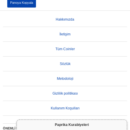
Panoya Kopyala
Hakkımızda
İletişim
Tüm Coinler
Sözlük
Metodoloji
Gizlilik politikası
Kullanım Koşulları
Paprika Kurabiyeleri
ÖNEMLİ UYARI:
Kripto paralar son derece volatildir ve önemli riskler içerir. Yatırımınızın