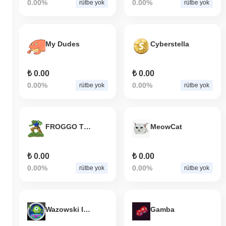
0.00%
0.00%
rütbe yok
rütbe yok
Canxium, daha geniş kripto piyasasıyla
karşılaştırıldığında nasıl performans gösteriyor?
Son 7 günde Canxium
0.00%
kazandı, genel kripto piyasasından
0.31%
kazanç kaydeden daha düşük performans gösterdi. Bu,
My Dudes
Cyberstella
daha geniş piyasa momentumuna göre CAU'ün fiyat hareketinde
geçici bir gecikme gösterdiğini belirtir.
₺ 0.00
₺ 0.00
0.00%
0.00%
rütbe yok
rütbe yok
FROGGO The Last Pepe
MeowCat
₺ 0.00
₺ 0.00
0.00%
0.00%
rütbe yok
rütbe yok
Wazowski Inu
Gamba