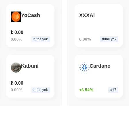
August 05 2026
(1 day ago)
,
3 min
ECONOMIC DATA
WEB3
YoCash
XXXAi
ABD GSYİH Verileri Onch
Yavaşladı
₺ 0.00
0.00%
0.00%
rütbe yok
rütbe yok
Kabuni
Cardano
₺ 0.00
0.00%
+6.54%
rütbe yok
#17