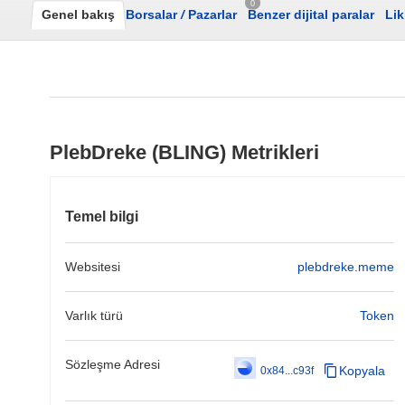
0
Genel bakış
Borsalar
/
Pazarlar
Benzer dijital paralar
Lik
PlebDreke (BLING) Metrikleri
Temel bilgi
Websitesi
plebdreke.meme
Varlık türü
Token
Sözleşme Adresi
Kopyala
0x84...c93f