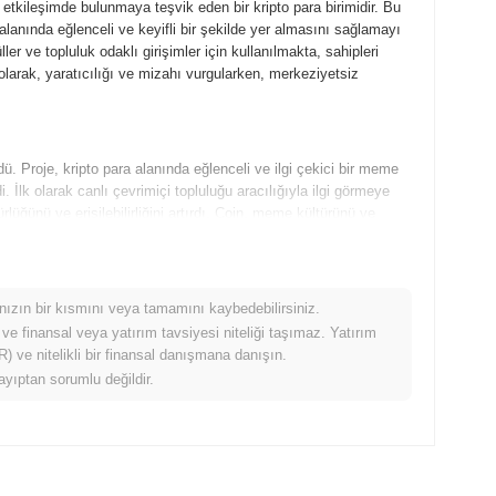
 etkileşimde bulunmaya teşvik eden bir kripto para birimidir. Bu
alanında eğlenceli ve keyifli bir şekilde yer almasını sağlamayı
r ve topluluk odaklı girişimler için kullanılmakta, sahipleri
 olarak, yaratıcılığı ve mizahı vurgularken, merkeziyetsiz
. Proje, kripto para alanında eğlenceli ve ilgi çekici bir meme
. İlk olarak canlı çevrimiçi topluluğu aracılığıyla ilgi görmeye
rlüğünü ve erişilebilirliğini artırdı. Coin, meme kültürünü ve
 bir oyuncu olarak konumlanmaktadır.
şmelere hazır. Yaklaşan güncelleme, işlem verimliliğini artırmayı
mınızın bir kısmını veya tamamını kaybedebilirsiniz.
arasında daha fazla etkileşim sağlamayı amaçlamaktadır. Ayrıca,
 ve finansal veya yatırım tavsiyesi niteliği taşımaz. Yatırım
 genişletmeyi planlamakta, bu da kullanım alanlarını artıracak
 ve nitelikli bir finansal danışmana danışın.
ğini güçlendirmek ve benimsemeyi artırmak için etkinlikler ve
ayıptan sorumlu değildir.
luluğunun ihtiyaçlarına uygun yenilikçi çözümler sunma
en topluluk odaklı meme kültürüne olan benzersiz odaklanması