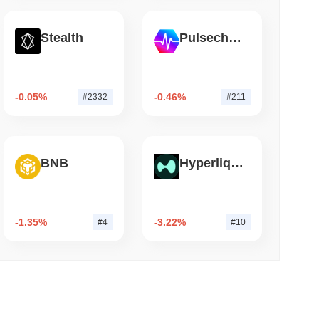
 okunma
Stealth
Pulsechain
ain'de Yer Aldı, Q2 Büyümesi %1.5'e
-0.05%
-0.46%
#2332
#211
BNB
Hyperliquid
-1.35%
-3.22%
#4
#10