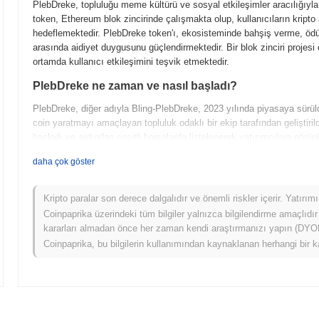
PlebDreke, topluluğu meme kültürü ve sosyal etkileşimler aracılığıyla
token, Ethereum blok zincirinde çalışmakta olup, kullanıcıların kripto 
hedeflemektedir. PlebDreke token'ı, ekosisteminde bahşiş verme, ödülle
arasında aidiyet duygusunu güçlendirmektedir. Bir blok zinciri projesi
ortamda kullanıcı etkileşimini teşvik etmektedir.
PlebDreke ne zaman ve nasıl başladı?
PlebDreke, diğer adıyla Bling-PlebDreke, 2023 yılında piyasaya sürüldü
coin yaratmayı amaçlayan topluluk odaklı bir ekip tarafından geliştirildi
başladı ve ardından çeşitli borsalarda listelenerek yatırımcılara görünü
topluluk katılımını vurgulayarak, meme coin pazarında kendine özgü
daha çok göster
PlebDreke için neler geliyor?
PlebDreke, bir sonraki yol haritası aşamasına yaklaşırken önemli geli
Kripto paralar son derece dalgalıdır ve önemli riskler içerir. Yatırı
ve yeni topluluk odaklı özellikler sunmayı hedefleyerek kullanıcılar 
Coinpaprika üzerindeki tüm bilgiler yalnızca bilgilendirme amaçlıdır
ekip, çeşitli DeFi platformlarıyla entegrasyon sağlayarak ekosistemini
kararları almadan önce her zaman kendi araştırmanızı yapın (DYOR)
ve faydayı çoğaltacaktır. Topluluk hedefleri arasında kullanıcı işbirli
Coinpaprika, bu bilgilerin kullanımından kaynaklanan herhangi bir k
girişimler düzenlemek bulunmaktadır. PlebDreke gelişirken, canlı top
taahhüdünü sürdürmektedir.
PlebDreke'yi öne çıkaran nedir?
PlebDreke, kullanıcılar arasında etkileşimi ve yaratıcılığı teşvik ed