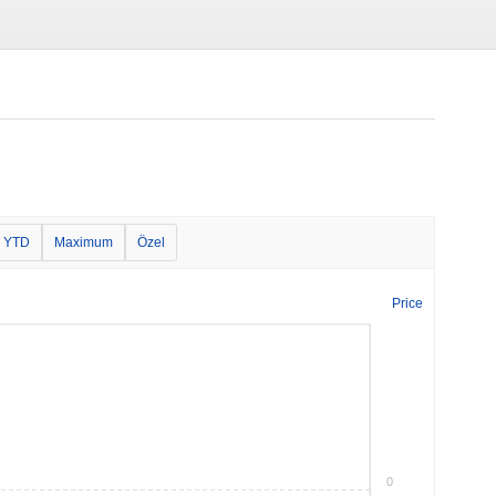
YTD
Maximum
Özel
Price
0