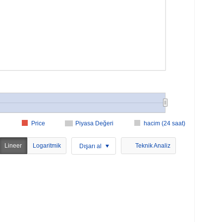
Price
Piyasa Değeri
hacim (24 saat)
Lineer
Logaritmik
Teknik Analiz
Dışarı al