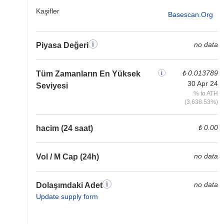
Kaşifler
Basescan.org
no data
Piyasa Değeri
₺ 0.013789
Tüm Zamanların En Yüksek
30 Apr 24
Seviyesi
% to ATH
(3,638.53%)
₺ 0.00
hacim (24 saat)
no data
Vol / M Cap (24h)
no data
Dolaşımdaki Adet
Update supply form