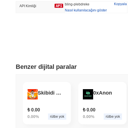
Kopyala
bling-plebdreke
API Kimliği
Nasıl kullanılacağını göster
Trend Olan
Son Eklenen
Hyperliquid
SACOIN
#10
#5930
-3.22%
-3.32%
Benzer dijital paralar
Skibidi Toilet
0xAnon
₺ 0.00
₺ 0.00
0.00%
0.00%
rütbe yok
rütbe yok