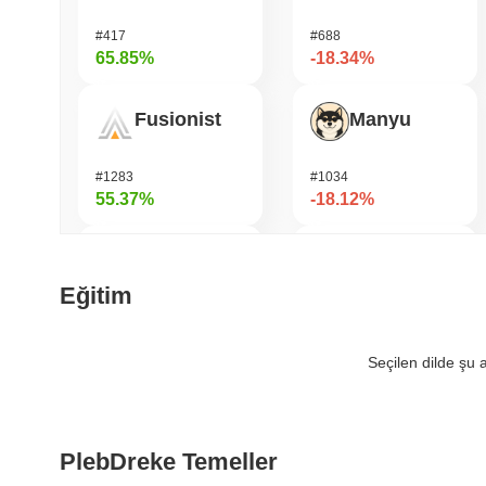
#417
#688
65.85%
-18.34%
Fusionist
Manyu
#1283
#1034
55.37%
-18.12%
Cartesi
LAB
Eğitim
#492
#1108
53.7%
-15.11%
Seçilen dilde şu
OVERTAKE
Pirate Nation Token
PlebDreke Temeller
#849
#1767
50.06%
-13.83%