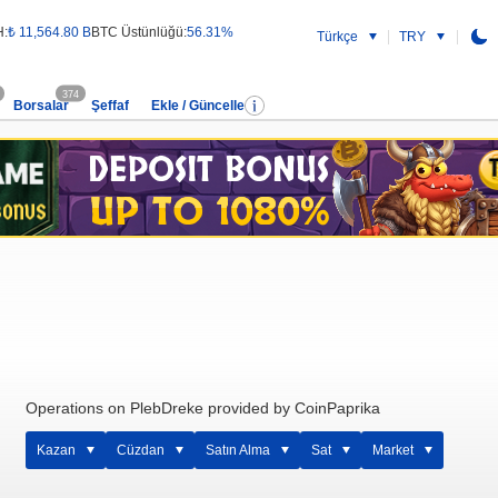
H:
₺ 11,564.80 B
BTC Üstünlüğü:
56.31%
Türkçe
TRY
374
Borsalar
Şeffaf
Ekle / Güncelle
Operations on PlebDreke provided by CoinPaprika
Kazan
Cüzdan
Satın Alma
Sat
Market