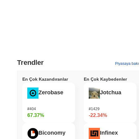
Trendler
Piyasaya bakı
En Çok Kazandıranlar
En Çok Kaybedenler
Zerobase
Jotchua
#404
#1429
67.37%
-22.34%
Biconomy
Infinex