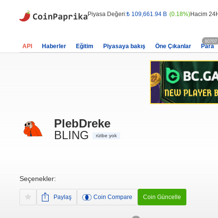
Piyasa Değeri:
₺ 109,661.94 B
(0.18%)
Hacim 24
60707
API
Haberler
Eğitim
Piyasaya bakış
Öne Çıkanlar
Para
PlebDreke
BLING
rütbe yok
Seçenekler:
Paylaş
Coin Compare
Coin Güncelle