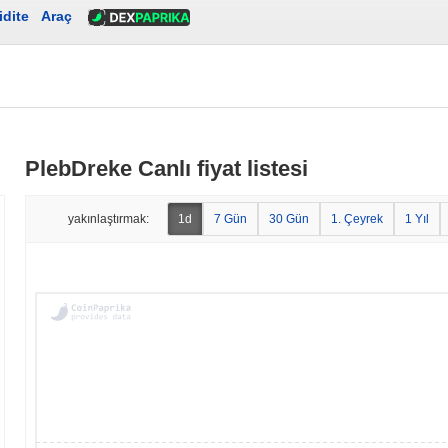
idite
Araç
PlebDreke Canlı fiyat listesi
yakınlaştırmak:
1d
7 Gün
30 Gün
1. Çeyrek
1 Yıl