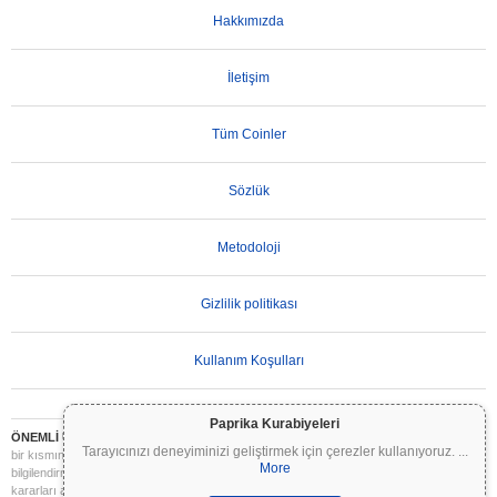
Hakkımızda
İletişim
Tüm Coinler
Sözlük
Metodoloji
Gizlilik politikası
Kullanım Koşulları
Paprika Kurabiyeleri
ÖNEMLİ UYARI:
Kripto paralar son derece volatildir ve önemli riskler içerir. Yatırımınızın
Tarayıcınızı deneyiminizi geliştirmek için çerezler kullanıyoruz.
...
bir kısmını veya tamamını kaybedebilirsiniz. Coinpaprika üzerindeki tüm bilgiler yalnızca
More
bilgilendirme amaçlıdır ve finansal veya yatırım tavsiyesi niteliği taşımaz. Yatırım
kararları almadan önce daima kendi araştırmanızı yapın (DYOR) ve nitelikli bir finansal