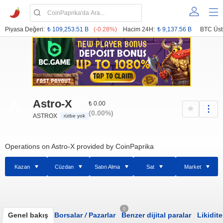
Piyasa Değeri:
₺ 109,253.51 B
(-0.28%)
Hacim 24H:
₺ 9,137.56 B
BTC Üst
Astro-X
₺ 0.00
(0.00%)
ASTROX
rütbe yok
Operations on Astro-X provided by CoinPaprika
Kazan
Cüzdan
Satın Alma
Sat
Market
0
Genel bakış
Borsalar
/
Pazarlar
Benzer dijital paralar
Likidite