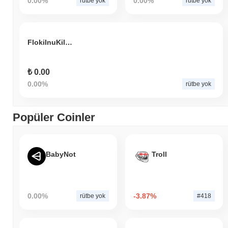
0.00%
0.00%
rütbe yok
rütbe yok
FlokiInuKiller
₺ 0.00
0.00%
rütbe yok
Popüler Coinler
BabyNot
Troll
0.00%
-3.87%
rütbe yok
#418