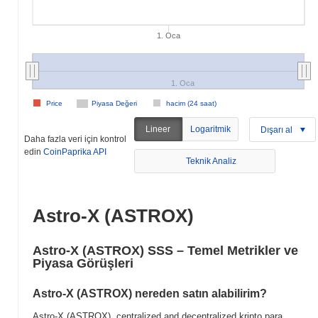
1. Oca
1. Oca
Price
Piyasa Değeri
hacim (24 saat)
Lineer
Logaritmik
Dışarı al
Daha fazla veri için kontrol
edin
CoinPaprika API
Teknik Analiz
Astro-X (ASTROX)
Astro-X (ASTROX) SSS – Temel Metrikler ve
Piyasa Görüşleri
Astro-X (ASTROX) nereden satın alabilirim?
Astro-X (ASTROX), centralized and decentralized kripto para