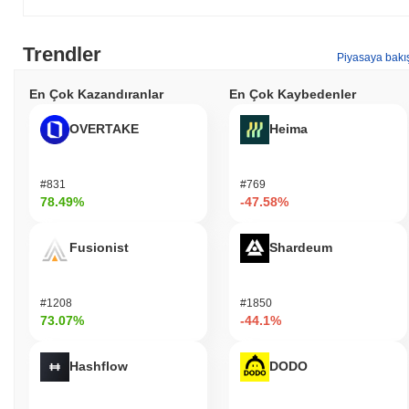
Trendler
Piyasaya bakı
En Çok Kazandıranlar
En Çok Kaybedenler
OVERTAKE
Heima
#831
#769
78.49%
-47.58%
Fusionist
Shardeum
#1208
#1850
73.07%
-44.1%
Hashflow
DODO