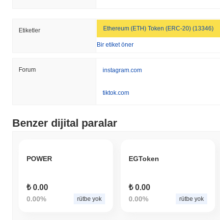
Ethereum (ETH) Token (ERC-20) (13346)
Etiketler
Bir etiket öner
Forum
instagram.com
tiktok.com
Benzer dijital paralar
POWER
EGToken
₺ 0.00
₺ 0.00
0.00%
0.00%
rütbe yok
rütbe yok