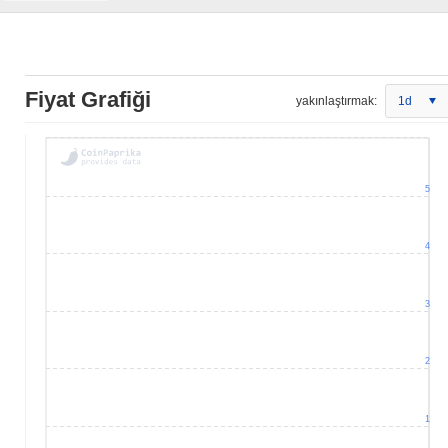
Fiyat Grafiği
yakınlaştırmak:
1d
5
4
3
2
1