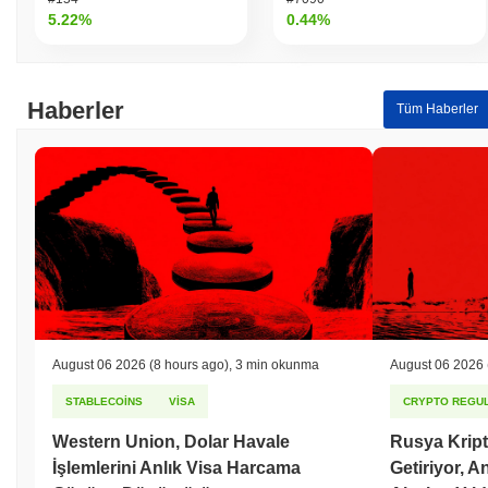
5.22%
0.44%
Haberler
Tüm Haberler
August 06 2026
(8 hours ago)
,
3 min okunma
August 06 2026
STABLECOINS
VISA
CRYPTO REGUL
Western Union, Dolar Havale
Rusya Kript
İşlemlerini Anlık Visa Harcama
Getiriyor, 