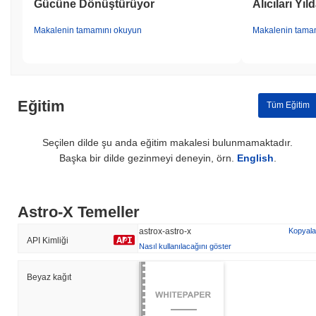
Gücüne Dönüştürüyor
Alıcıları Yıl
Makalenin tamamını okuyun
Makalenin tama
Eğitim
Tüm Eğitim
Seçilen dilde şu anda eğitim makalesi bulunmamaktadır.
Başka bir dilde gezinmeyi deneyin, örn.
English
.
Astro-X Temeller
astrox-astro-x
Kopyala
API Kimliği
Nasıl kullanılacağını göster
Beyaz kağıt