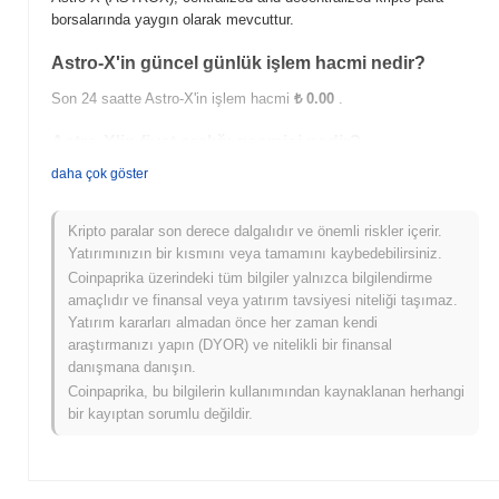
borsalarında yaygın olarak mevcuttur.
Astro-X'in güncel günlük işlem hacmi nedir?
Son 24 saatte Astro-X'in işlem hacmi
₺ 0.00
.
Astro-X'in fiyat aralığı geçmişi nedir?
daha çok göster
Tüm Zamanların En Yüksek Değeri (ATH):
₺ 0.064156
Tüm Zamanların En Düşük Değeri (ATL):
₺ 0.00
Kripto paralar son derece dalgalıdır ve önemli riskler içerir.
Astro-X şu anda ATH'sinin
~99.29%
altında işlem görüyor .
Yatırımınızın bir kısmını veya tamamını kaybedebilirsiniz.
Coinpaprika üzerindeki tüm bilgiler yalnızca bilgilendirme
Astro-X, daha geniş kripto piyasasıyla
amaçlıdır ve finansal veya yatırım tavsiyesi niteliği taşımaz.
karşılaştırıldığında nasıl performans gösteriyor?
Yatırım kararları almadan önce her zaman kendi
Son 7 günde Astro-X
0.00%
kazandı, genel kripto piyasasından
araştırmanızı yapın (DYOR) ve nitelikli bir finansal
0.28%
düşüş kaydeden daha iyi performans gösterdi. Bu, daha
danışmana danışın.
geniş piyasa momentumuna göre ASTROX'ün fiyat hareketinde
Coinpaprika, bu bilgilerin kullanımından kaynaklanan herhangi
güçlü performans gösterdiğini belirtir.
bir kayıptan sorumlu değildir.