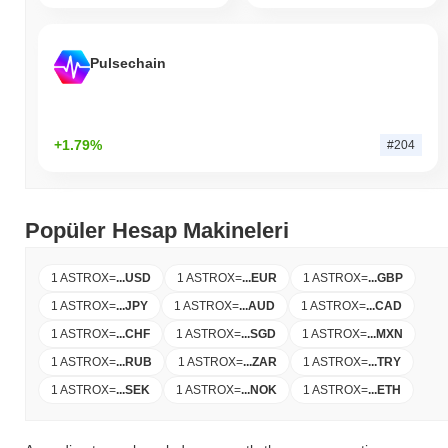
Pulsechain
+1.79%
#204
Popüler Hesap Makineleri
1 ASTROX
=
...
USD
1 ASTROX
=
...
EUR
1 ASTROX
=
...
GBP
1 ASTROX
=
...
JPY
1 ASTROX
=
...
AUD
1 ASTROX
=
...
CAD
1 ASTROX
=
...
CHF
1 ASTROX
=
...
SGD
1 ASTROX
=
...
MXN
1 ASTROX
=
...
RUB
1 ASTROX
=
...
ZAR
1 ASTROX
=
...
TRY
1 ASTROX
=
...
SEK
1 ASTROX
=
...
NOK
1 ASTROX
=
...
ETH