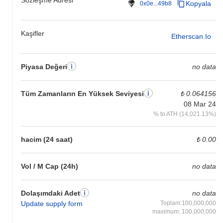
Kopyala
0x0e...49b8
Kaşifler
Etherscan.io
Piyasa Değeri
no data
Tüm Zamanların En Yüksek Seviyesi
₺ 0.064156
08 Mar 24
% to ATH (14,021.13%)
hacim (24 saat)
₺ 0.00
Vol / M Cap (24h)
no data
Dolaşımdaki Adet
no data
Update supply form
Toplam:100,000,000
maximum: 100,000,000