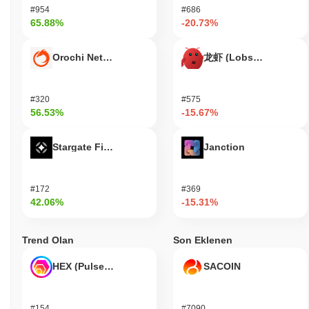
#954
#686
65.88%
-20.73%
Orochi Network
龙虾 (Lobster)
#320
#575
56.53%
-15.67%
Stargate Finance
Janction
#172
#369
42.06%
-15.31%
Trend Olan
Son Eklenen
HEX (Pulsechain)
SACOIN
#154
#7090