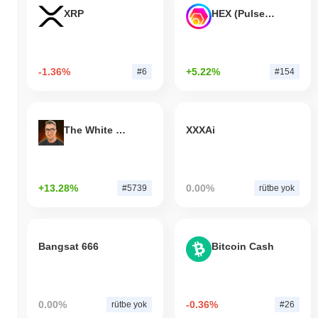
XRP
HEX (Pulsechain)
-1.36%
+5.22%
#6
#154
The White Bull
XXXAi
+13.28%
0.00%
#5739
rütbe yok
Bangsat 666
Bitcoin Cash
0.00%
-0.36%
rütbe yok
#26