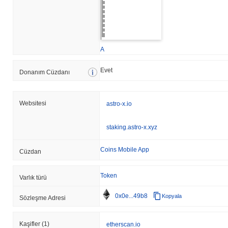
A
Evet
Donanım Cüzdanı
Websitesi
astro-x.io
staking.astro-x.xyz
Coins Mobile App
Cüzdan
Token
Varlık türü
0x0e...49b8
Kopyala
Sözleşme Adresi
Kaşifler
(1)
etherscan.io