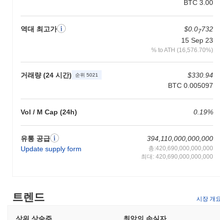
BTC 3.00
케이션(dApp)과 상호 작용할 수 있도록 합니다. FINE 보유자는 스
테이킹에 참여할 수 있으며, 이는 네트워크를 안전하게 유지하는
데 도움을 주고 보상을 받을 수 있는 가능성을 제공합니다. 또한,
역대 최고가
$0.0
732
7
FINE은 거버넌스 목적으로도 활용될 수 있어 보유자가 프로젝트의
15 Sep 23
방향에 영향을 미치는 제안에 투표할 수 있습니다. 개발자에게
% to ATH (16,576.70%)
FINE은 dApp을 구축하고 통합하는 데 필요한 필수 도구를 제공하
여 생태계의 전반적인 기능성을 향상시킵니다. FINE 생태계에는
토큰을 지원하는 다양한 지갑과 플랫폼이 포함되어 있어 원활한 거
거래량 (24 시간)
$330.94
순위 5021
래와 상호 작용을 촉진합니다. 사용자는 또한 생태계 내에서 할인
BTC 0.005097
이나 멤버십 혜택과 같은 오프체인 유틸리티의 혜택을 누릴 수 있
어 FINE 보유의 가치를 더욱 높입니다. 전반적으로 FINE은 사용
자, 보유자 및 개발자 모두에게 다양한 활동을 가능하게 하는 중요
Vol / M Cap (24h)
0.19%
한 역할을 합니다.
FINE은 여전히 활동적이거나 관련성이 있나요?
유통 공급
394,110,000,000,000
Update supply form
총:420,690,000,000,000
FINE은 2023년 9월에 발표된 최근 거버넌스 제안을 통해 여전히
최대: 420,690,000,000,000
활동적이며, 이는 커뮤니티 참여 및 플랫폼 기능 향상에 중점을 두
고 있습니다. 현재 개발은 사용자 경험 개선 및 생태계 통합 확장에
중점을 두고 있습니다. 이 프로젝트는 여러 거래 플랫폼에서 존재
감을 유지하고 있으며, 지속적인 거래량은 시장의 관심이 계속되고
트렌드
시장 개
있음을 나타냅니다. 또한, FINE은 다양한 분산 애플리케이션과의
파트너십을 구축하여 DeFi 분야에서의 관련성을 더욱 강화하고 있
상위 상승주
최악의 손실자