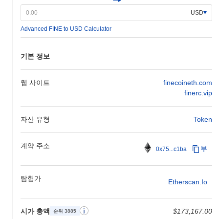
맵 업데이트를 통해 모니터링될 것입니다.
USD
FINE의 차별점은 무엇인가요?
Advanced FINE to USD Calculator
FINE은 혁신적인 Layer 2 아키텍처를 통해 전통적인 블록체인 솔
루션에 비해 거래 처리량을 향상시키고 지연 시간을 줄입니다. 이
설계는 고급 샤딩 기술을 활용하여 거래의 병렬 처리를 가능하게
기본 정보
하여 확장성을 크게 개선합니다. 또한, FINE은 지분 증명과 위임
거버넌스를 결합한 독특한 합의 메커니즘을 통합하여 이해관계자
들이 의사 결정 과정에 적극적으로 참여할 수 있도록 합니다. 생태
웹 사이트
finecoineth.com
계는 블록체인 분야의 주요 플레이어와의 전략적 파트너십으로 풍
finerc.vip
부해지며, 여러 블록체인 네트워크 간의 상호 운용성을 촉진합니
다. 이러한 크로스 체인 기능은 다양한 플랫폼 간의 자산 전송 및
자산 유형
Token
상호 작용을 원활하게 하여 사용자 경험과 유용성을 향상시킵니다.
또한, FINE은 SDK 및 포괄적인 문서와 같은 강력한 개발자 리소스
를 제공하여 생태계 내에서 분산 애플리케이션 개발을 간소화합니
계약 주소
부
0x75...c1ba
다. 이러한 기능들은 FINE을 블록체인 환경에서 확장성, 거버넌스
및 상호 운용성과 같은 중요한 문제를 해결하는 미래 지향적인 프
로젝트로 자리매김하게 합니다.
탐험가
Etherscan.io
FINE으로 무엇을 할 수 있나요?
FINE 토큰은 생태계 내에서 여러 실용적인 용도로 사용됩니다. 주
시가 총액
$173,167.00
로 거래 수수료에 사용되어 사용자가 가치를 전송하고 분산 애플리
순위 3885