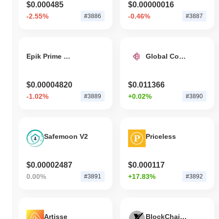
$0.000485
$0.00000016
-2.55%
-0.46%
#3886
#3887
Epik Prime [via ChainPort.io]
Global Commercial Business
$0.00004820
$0.011366
-1.02%
+0.02%
#3889
#3890
Safemoon V2
Priceless
$0.00002487
$0.000117
0.00%
+17.83%
#3891
#3892
Artisse
BlockChainCoinX