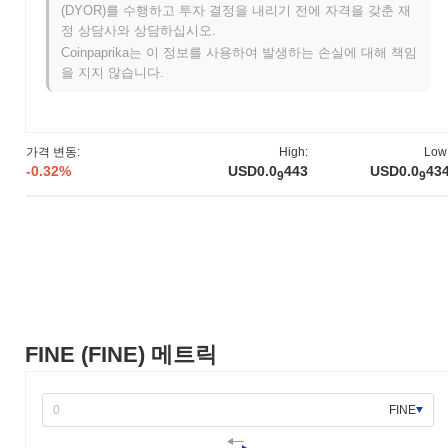
워크를 설명하는 백서를 발표하면서 시작되었습니다. 이 프로젝트
(DYOR)를 수행하고 투자 결정을 내리기 전에 자격을 갖춘 재
는 2021년 6월에 테스트넷을 출시하여 개발자와 초기 사용자가 기
정 상담사와 상담하십시오.
능을 실험할 수 있도록 했습니다. 이어서 2021년 9월에 메인넷이
Coinpaprika는 이 정보를 사용하여 발생하는 손실에 대해 책임
출시되어 토큰이 공식적으로 시장에 진입하게 되었습니다. 초기 개
을 지지 않습니다.
발은 분산 금융(DeFi) 애플리케이션을 위한 강력한 생태계를 만드
는 데 중점을 두어 사용자 경험과 접근성을 향상시키는 것을 목표
로 했습니다. FINE 토큰의 초기 배포는 2021년 10월에 공정한 출
시 모델을 통해 이루어졌으며, 이는 참가자들이 전통적인 자금 조
가격 변동:
High:
Low
달 방법의 제약 없이 토큰을 획득할 수 있도록 했습니다. 이러한 기
-0.32%
USD0.0
443
USD0.0
43
9
9
초적인 단계는 FINE의 성장과 더 넓은 DeFi 생태계로의 통합을 위
한 토대를 마련했습니다.
FINE의 향후 계획은 무엇인가요?
공식 업데이트에 따르면, FINE은 2024년 1분기에 거래 효율성과
사용자 경험을 향상시키기 위한 중요한 프로토콜 업그레이드를 준
비하고 있습니다. 이 업그레이드는 네트워크 내에서 확장성을 최적
화하고 지연 시간을 줄이기 위해 설계된 새로운 기능을 도입할 것
입니다. 또한, FINE은 2024년 2분기에 저명한 DeFi 플랫폼과의 새
FINE (FINE) 메트릭
로운 파트너십을 출시할 예정이며, 이는 플랫폼 간 통합을 촉진하
고 생태계를 확장할 것입니다. 이러한 이니셔티브는 FINE의 기능
성과 사용자 참여를 개선하기 위한 지속적인 노력의 일환입니다.
FINE
이러한 이정표에 대한 진행 상황은 공식 커뮤니케이션 채널과 로드