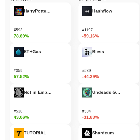
습니다. 이러한 지표들은 암호화폐 환경 내에서 FINE의 지속적인
관련성을 지원하며, 개발 및 커뮤니티 참여에 대한 헌신을 보여줍
HarryPotterObamaSonic10Inu (ETH)
Hashflow
니다.
FINE은 누구를 위해 설계되었나요?
#593
#1197
FINE은 소비자와 기관을 위해 설계되어 분산 금융(DeFi) 애플리케
78.89%
-59.16%
이션 및 서비스에 참여할 수 있도록 합니다. 생태계 내에서 원활한
거래 및 상호 작용을 촉진하기 위해 지갑 및 API와 같은 필수 도구
ETHGas
Bless
와 리소스를 제공합니다. 주요 대상은 결제 및 거버넌스 토큰으로
서 FINE의 유용성을 통해 의사 결정 과정에 참여하고 다양한 금융
서비스에 접근할 수 있는 혜택을 누립니다. 개발자 및 검증자와 같
#359
#539
은 2차 참여자는 스테이킹 및 거버넌스 메커니즘을 통해 FINE과
57.52%
-44.39%
상호 작용하여 네트워크의 보안 및 기능성에 기여합니다. 개발자는
SDK 및 문서를 활용하여 FINE을 활용하는 애플리케이션을 구축
할 수 있으며, 검증자는 블록체인의 무결성을 유지하는 데 중요한
Not in Employment, Education, or Training
Undeads Games
역할을 합니다. 이러한 협력적인 환경은 혁신과 성장을 촉진하여
궁극적으로 FINE 생태계 내에서 전반적인 사용자 경험을 향상시킵
니다.
#538
#534
43.06%
-31.83%
FINE은 어떻게 보안이 유지되나요?
FINE은 지분 증명(Proof of Stake, PoS) 합의 메커니즘을 사용하여
TUTORIAL
Shardeum
검증자가 거래를 확인하고 네트워크의 무결성을 유지합니다. 이 모