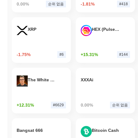
0.00%
-1.81%
순위 없음
#418
XRP
HEX (Pulsechain)
-1.75%
+15.31%
#6
#144
The White Bull
XXXAi
+12.31%
0.00%
#6629
순위 없음
Bangsat 666
Bitcoin Cash