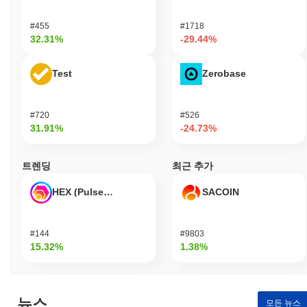
델에서 검증자는 보유하고 있는 FINE 토큰의 양과 담보로 "스테이
킹"할 의사가 있는 양에 따라 새로운 블록을 생성하도록 선택됩니
#455
#1718
다. 이는 참가자들이 정직하게 행동하도록 유도하며, 스테이킹한
32.31%
-29.44%
토큰은 악의적인 행동에 대해 슬래시되거나 처벌받을 수 있습니다.
이 프로토콜은 안전한 인증 및 데이터 무결성을 보장하기 위해 타
Test
Zerobase
원 곡선 디지털 서명 알고리즘(ECDSA)과 같은 고급 암호화 기술
을 사용합니다. 이 암호화는 거래 검증 프로세스를 뒷받침하여 합
법적인 거래만 블록체인에 기록되도록 보장합니다. 검증자에 대한
인센티브는 거래 수수료 및 새로 발행된 토큰의 형태로 보상을 포
#720
#526
31.91%
-24.73%
함하여, 그들의 이해관계를 네트워크의 건강과 보안에 맞추도록 합
니다. 또한, 네트워크는 이해관계자들이 의사 결정 과정에 참여할
수 있는 거버넌스 메커니즘을 통합하여 그 회복력을 더욱 강화합니
트렌딩
최근 추가
다. 정기적인 감사와 다중 클라이언트 다양성에 대한 초점도 FINE
네트워크의 전반적인 보안과 강건성에 기여합니다.
HEX (Pulsechain)
SACOIN
FINE은 어떤 논란이나 위험에 직면했나요?
FINE은 다양한 관할권에서 금융 규정 준수와 관련하여 규제 조사
#144
#9803
를 받았습니다. 2022년 중반, 특정 기능이 규제 기관에 의해 플래
15.32%
1.38%
그가 지정되면서 증권법 위반 가능성에 대한 우려가 제기되었습니
다. 팀은 규정 준수 프레임워크를 강화하고 법률 자문과 협력하여
적용 가능한 규정을 준수하도록 했습니다. 또한, FINE은 블록체인
공간에서 일반적인 스마트 계약 취약성과 관련된 기술적 위험을 경
뉴스
모든 뉴스