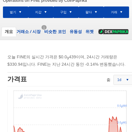
Operations on FINE provided by CoinPaprika
벌기
지갑
구입
팔다
거래
1
개요
거래소
/
시장
비슷한 코인
유동성
위젯
오늘 FINE의 실시간 가격은
$0.0
439
이며, 24시간 거래량은
9
$330.94
입니다. FINE는 지난 24시간 동안 -0.14% 변동했습니다.
가격표
줌:
1d
0.0
444
9
0.0
441
9