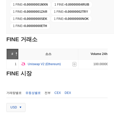
1 FINE
=
0.00000001
MXN
1 FINE
=
0.00000004
RUB
1 FINE
=
0.00000001
ZAR
1 FINE
=
0.00000002
TRY
1 FINE
=
0.00000000
SEK
1 FINE
=
0.00000000
NOK
1 FINE
=
0.00000000
ETH
FINE 거래소
#
소스
Volume 24h (%)
1
Uniswap V2 (Ethereum)
100.000000%
D
FINE 시장
거래량별로
유동성별로
전부
CEX
DEX
USD