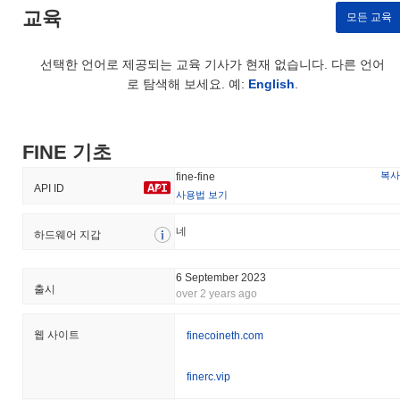
교육
모든 교육
FINE의 가격 범위 기록은 무엇인가요?
역대 최고가(ATH):
$0.0
732
7
선택한 언어로 제공되는 교육 기사가 현재 없습니다. 다른 언어
역대 최저가(ATL):
$0.00
로 탐색해 보세요. 예:
English
.
FINE는 현재 ATH보다
~99.40%
낮게 거래되고 있습니다 .
FINE의 현재 시가총액은 얼마인가요?
FINE 기초
FINE의 시가총액은 약
$173,167.00
, 시장 규모별로 전 세계 #3885
복사
fine-fine
API ID
위에 랭크되어 있습니다입니다. 이 수치는 394 110 000 000 000개
사용법 보기
의 FINE 토큰 유통 공급량을 기준으로 계산됩니다.
네
하드웨어 지갑
FINE는 더 넓은 암호화폐 시장과 비교하여 어떤 성과
를 내고 있나요?
6 September 2023
지난 7일 동안 FINE는
0.18%
상승하여
0.27%
의 상승을 기록한 전
출시
over 2 years ago
체 암호화폐 시장에 뒤처졌습니다. 이는 더 넓은 시장 모멘텀과 비
교하여 FINE의 가격 움직임에서 일시적인 지연을 나타냅니다.
웹 사이트
finecoineth.com
finerc.vip