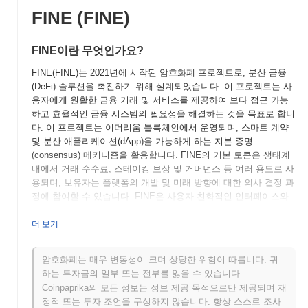
FINE (FINE)
FINE이란 무엇인가요?
FINE(FINE)는 2021년에 시작된 암호화폐 프로젝트로, 분산 금융
(DeFi) 솔루션을 촉진하기 위해 설계되었습니다. 이 프로젝트는 사
용자에게 원활한 금융 거래 및 서비스를 제공하여 보다 접근 가능
하고 효율적인 금융 시스템의 필요성을 해결하는 것을 목표로 합니
다. 이 프로젝트는 이더리움 블록체인에서 운영되며, 스마트 계약
및 분산 애플리케이션(dApp)을 가능하게 하는 지분 증명
(consensus) 메커니즘을 활용합니다. FINE의 기본 토큰은 생태계
내에서 거래 수수료, 스테이킹 보상 및 거버넌스 등 여러 용도로 사
용되며, 보유자는 플랫폼의 개발 및 미래 방향에 대한 의사 결정 과
정에 참여할 수 있습니다. FINE은 사용자 친화적인 인터페이스와
다양한 금융 서비스와의 통합에 중점을 두어 DeFi 분야에서 중요
한 플레이어로 자리 잡고 있습니다. 이 프로젝트는 보안과 투명성
더 보기
을 강조하며, 사용자 간의 신뢰를 구축하고 분산 금융의 혁신을 촉
진하는 것을 목표로 합니다.
암호화폐는 매우 변동성이 크며 상당한 위험이 따릅니다. 귀
하는 투자금의 일부 또는 전부를 잃을 수 있습니다.
FINE은 언제 어떻게 시작되었나요?
Coinpaprika의 모든 정보는 정보 제공 목적으로만 제공되며 재
FINE은 2021년 3월에 창립 팀이 프로젝트의 비전과 기술적 프레임
정적 또는 투자 조언을 구성하지 않습니다. 항상 스스로 조사