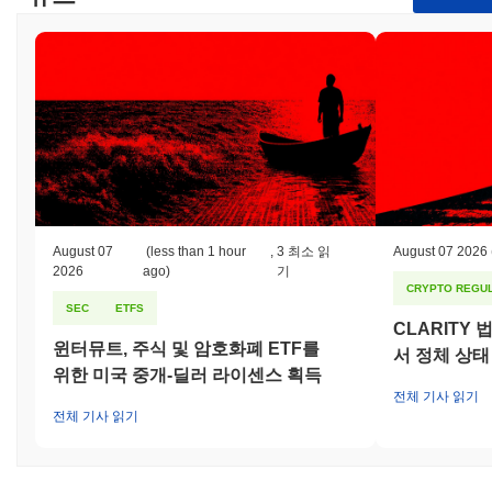
험했습니다. 확인된 취약점에 대응하여 개발 팀은 프로토콜을 강화
하기 위해 일련의 감사 및 보안 평가를 실시했습니다. 그들은 또한
커뮤니티 구성원이 잠재적인 문제를 보고하도록 유도하는 버그 바
운티 프로그램을 시작했습니다. FINE에 대한 지속적인 위험에는
시장 변동성과 진화하는 규제 환경이 포함되며, 이는 지속적인 개
발 관행, 운영의 투명성 및 보안 및 규정 준수를 유지하기 위한 정
기적인 감사를 통해 완화됩니다.
FINE (FINE) FAQ – 핵심 지표 및 시장 인사이트
FINE (FINE)는 어디에서 구매할 수 있나요?
August 07
(less than 1 hour
,
3 최소 읽
August 07 2026
FINE (FINE)는 centralized 암호화폐 거래소에서 널리 이용할 수
2026
ago)
기
있습니다. 가장 활발한 플랫폼은 Uniswap V2 (Ethereum)이며,
CRYPTO REGUL
SEC
ETFS
FINE/WETH 거래 쌍은 24시간 거래량이
$331.06
이상을 기록했습
CLARITY
니다. 다른 거래소로는 Uniswap V3 (Ethereum)와 Uniswap V4
윈터뮤트, 주식 및 암호화폐 ETF를
서 정체 상태
(Ethereum)가 있습니다.
위한 미국 중개-딜러 라이센스 획득
전체 기사 읽기
FINE의 현재 일일 거래량은 얼마인가요?
전체 기사 읽기
지난 24시간 동안 FINE의 거래량은
$330.94
, 전날 대비
57.08%
증가를 보여줍니다. 이는 거래 활동의 단기적인 증가를 나타냅니
다.