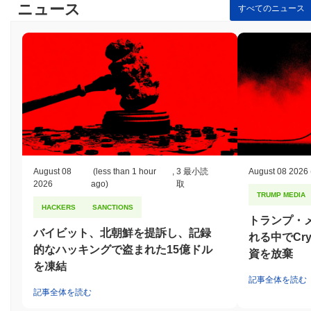
ニュース
すべてのニュース
August 08
(less than 1 hour
,
3 最小読
August 08 2026
2026
ago)
取
TRUMP MEDIA
HACKERS
SANCTIONS
トランプ・
バイビット、北朝鮮を提訴し、記録
れる中でCry
的なハッキングで盗まれた15億ドル
資を放棄
を凍結
記事全体を読む
記事全体を読む