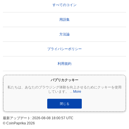
すべてのコイン
用語集
方法論
プライバシーポリシー
利用規約
パプリカクッキー
重要な免責事項：
暗号資産は非常にボラティリティが高く、重大なリスクを伴いま
私たちは、あなたのブラウジング体験を向上させるためにクッキーを使用
す。投資額の一部または全額を失う可能性があります。Coinpaprikaのすべての情報は
しています。
...
More
情報提供のみを目的としており、財務または投資のアドバイスを構成するものではあ
りません。投資判断を行う前に、必ずご自身で調査（DYOR）を行い、資格のあるファ
イナンシャルアドバイザーに相談してください。Coinpaprikaは、この情報の使用に起
閉じる
因するいかなる損失についても責任を負いません。
最新アップデート: 2026-08-08 18:00:57 UTC
© CoinPaprika 2026