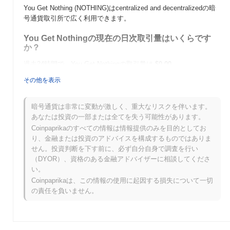
You Get Nothing (NOTHING)はcentralized and decentralizedの暗
号通貨取引所で広く利用できます。
You Get Nothingの現在の日次取引量はいくらです
か？
過去24時間で、You Get Nothingの取引量は
$0.00
.
その他を表示
You Get Nothingの価格範囲の履歴は何ですか？
史上最高値（ATH）：
$0.005716
暗号通貨は非常に変動が激しく、重大なリスクを伴います。
史上最安値（ATL）：
$0.00
あなたは投資の一部または全てを失う可能性があります。
Coinpaprikaのすべての情報は情報提供のみを目的としてお
You Get Nothingは現在、ATHより
~1.22%
低く取引されています .
り、金融または投資のアドバイスを構成するものではありま
せん。投資判断を下す前に、必ず自分自身で調査を行い
You Get Nothingは、より広範な暗号市場と比較して
（DYOR）、資格のある金融アドバイザーに相談してくださ
どのようなパフォーマンスですか？
い。
過去7日間で、You Get Nothingは
0.00%
上昇し、
0.64%
の上昇を
Coinpaprikaは、この情報の使用に起因する損失について一切
記録した全体の暗号市場を下回っています。これは、より広範な
の責任を負いません。
市場のモメンタムと比較して、NOTHINGの価格アクションにお
ける一時的な遅れを示しています。