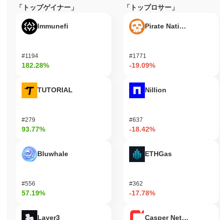
「トップゲイナー」
「トップロサー」
Immunefi
Pirate Nation Token
#1194
#1771
182.28%
-19.09%
TUTORIAL
Nillion
#279
#637
93.77%
-18.42%
Bluwhale
ETHGas
#556
#362
57.19%
-17.78%
Layer3
Casper Network