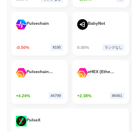
Pulsechain
BabyNot
-0.50%
0.00%
#195
ランクなし
Pulsechain Bridged HEX (Pulsechain)
eHEX (Ethereum)
+4.24%
+2.38%
#4799
#6461
PulseX