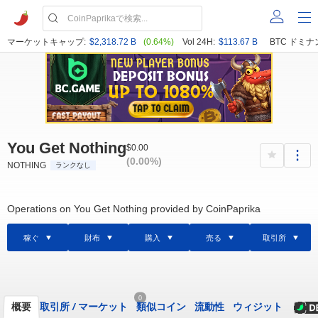
マーケットキャップ:
$2,318.72 B
(0.64%)
Vol 24H:
$113.67 B
BTC ドミナ
You Get Nothing
$0.00
(0.00%)
NOTHING
ランクなし
Operations on You Get Nothing provided by CoinPaprika
稼ぐ
財布
購入
売る
取引所
0
概要
取引所
/
マーケット
類似コイン
流動性
ウィジット