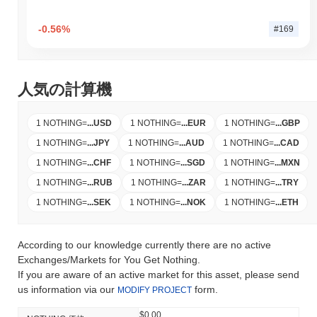
-0.56%
#169
人気の計算機
1 NOTHING
=
...
USD
1 NOTHING
=
...
EUR
1 NOTHING
=
...
GBP
1 NOTHING
=
...
JPY
1 NOTHING
=
...
AUD
1 NOTHING
=
...
CAD
1 NOTHING
=
...
CHF
1 NOTHING
=
...
SGD
1 NOTHING
=
...
MXN
1 NOTHING
=
...
RUB
1 NOTHING
=
...
ZAR
1 NOTHING
=
...
TRY
1 NOTHING
=
...
SEK
1 NOTHING
=
...
NOK
1 NOTHING
=
...
ETH
According to our knowledge currently there are no active
Exchanges/Markets for You Get Nothing.
If you are aware of an active market for this asset, please send
us information via our
form.
MODIFY PROJECT
$0.00