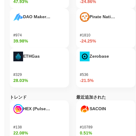
ーン分野で重要なプレーヤーであり続けることへのコミットメン
47.93%
-24.86%
トを強調しています。
DAO Maker Token
Pirate Nation Token
アイスネットワークは誰のために設計されています
か？
アイスネットワークは、開発者と消費者のために設計されてお
#974
#1810
り、さまざまなアプリケーションのためにそのブロックチェーン
39.98%
-24.25%
インフラストラクチャを活用できるようにしています。分散型ア
プリケーションやサービスの開発を促進するために、SDKやAPI
ETHGas
Zerobase
などの重要なツールとリソースを提供しています。このサポート
により、開発者は革新的なソリューションを作成し、アイスネッ
トワークエコシステムとのシームレスな統合を確保できます。 バ
#329
#536
リデーターや流動性提供者などの二次参加者は、ステーキングや
28.03%
-21.5%
ガバナンスメカニズムを通じて関与し、ネットワークのセキュリ
ティと運用効率に貢献します。これらの役割は、ネットワークの
整合性を維持し、活気あるコミュニティを育むために重要です。
トレンド
最近追加された
アイスネットワークは、主要なユーザーグループと二次的なユー
ザーグループの両方に対応することで、分散型金融（DeFi）から
HEX (Pulsechain)
SACOIN
デジタル資産管理まで、幅広いユースケースをサポートする堅牢
なエコシステムを作成することを目指しています。
#138
#10789
アイスネットワークはどのように保護されています
22.08%
0.51%
か？