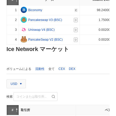
1
Biconomy
98.240000%
C
2
Pancakeswap V3 (BSC)
1.750000%
D
3
Uniswap V4 (BSC)
0.002000%
D
4
PancakeSwap V2 (BSC)
0.002000%
D
Ice Network マーケット
ボリュームによる
流動性
全て
CEX
DEX
USD
検索
#
取引所
ペア