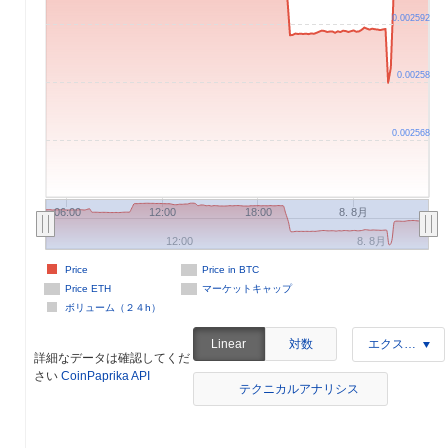
0.002592
0.00258
0.002568
06:00
12:00
18:00
8. 8月
12:00
8. 8月
Price
Price in BTC
Price ETH
マーケットキャップ
ボリューム（２４h）
対数
Linear
エクスポート
詳細なデータは確認してくだ
さい
CoinPaprika API
テクニカルアナリシス