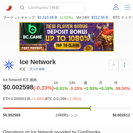
マーケットキャップ:
$2,310.48 B
(1.02%)
Vol 24H:
$312.56 B
BTC ドミナ
Ice Network
ICE
ランク 632
Ice Network ICE 価格:
1h
24h
週
月
年
$0.002598
(-0.33%)
+0.01%
-0.33%
+2.93%
+0.18%
-58.50%
ETH 0.00000136
(-1.40%)
BTC 0.0
399
(-1.56%)
7
$0.002568
24時間レンジ
$0.002612
Operations on Ice Network provided by CoinPaprika