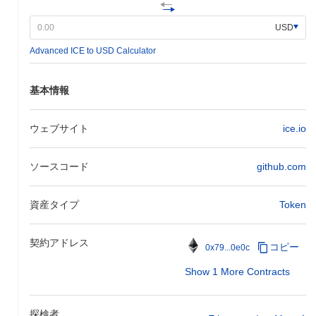
ップグレードを2024年第1四半期に予定しています。このアップ
グレードでは、ユーザー体験と取引効率を改善するための新機能
USD
が導入されます。さらに、アイスネットワークは主要なブロック
チェーンプラットフォームとの戦略的パートナーシップに取り組
Advanced ICE to USD Calculator
んでおり、2024年上半期に最終化される予定で、クロスチェーン
統合を促進し、エコシステムを拡大します。これらの取り組み
基本情報
は、アイスネットワークの機能性とユーザーエンゲージメントを
向上させるための広範なロードマップの一部であり、進捗は公式
のコミュニケーションチャネルを通じて追跡されています。
ウェブサイト
ice.io
アイスネットワークの特徴は何ですか？
ソースコード
github.com
アイスネットワークは、スケーラビリティと取引スループットを
向上させながら低遅延を維持する革新的なレイヤー2アーキテク
チャによって際立っています。この設計は、高度なシャーディン
資産タイプ
Token
グ技術を活用し、取引の並列処理を可能にし、全体的なネットワ
ーク効率を大幅に向上させます。 さらに、アイスネットワーク
は、プルーフ・オブ・ステークと委任プルーフ・オブ・ステーク
契約アドレス
コピー
0x79...0e0c
の要素を組み合わせた独自のコンセンサスメカニズムを取り入れ
ており、堅牢なセキュリティとエネルギー効率を確保していま
Show 1 More Contracts
す。プラットフォームは相互運用性を重視し、他のブロックチェ
ーンエコシステムとのシームレスな相互作用を促進するクロスチ
ェーン機能を備えており、そのユーティリティを広げています。
探検者