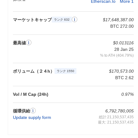
Etherscan.io
More 1
エコシステムは、さまざまなDeFiプロジェクトや開発者との戦略
的パートナーシップによってさらに豊かになり、ユーザー体験を
向上させる多様なツールとリソースを提供しています。ガバナン
マーケットキャップ
$17,648,387.00
ランク 632
スはコミュニティ主導であり、ステークホルダーが意思決定プロ
BTC 272.00
セスに積極的に参加できるようにし、ネットワーク内での所有感
とエンゲージメントを育んでいます。これらの要素は、アイスネ
ットワークを進化するブロックチェーンの風景における独自のプ
最高値
$0.013116
レーヤーとして位置づけています。
28 Jan 25
% to ATH (404.79%)
アイスネットワークで何ができますか？
ICEトークンは、アイスネットワークエコシステム内で複数の実
ボリューム（２４h）
$170,573.00
ランク 1550
用的なユーティリティを提供します。主に取引手数料に使用さ
BTC 2.62
れ、ユーザーは価値を送信し、ネットワーク上に構築された分散
型アプリケーション（dApps）と相互作用することができます。
ICEの保有者はステーキングに参加でき、ネットワークのセキュ
Vol / M Cap (24h)
0.97%
リティを確保しながら報酬を得る可能性があります。さらに、
ICEトークンの保有者は、ネットワークの将来の方向性に影響を
与える提案に投票することができるガバナンスプロセスに参加す
循環供給
6,792,780,005
る機会があるかもしれません。 開発者にとって、アイスネットワ
Update supply form
総計:21,150,537,435
ークはdAppsの構築や既存のアプリケーションとの統合のための
最大: 21,150,537,435
ツールとリソースを提供します。エコシステムは、ICEトークン
の保管と転送を促進するさまざまなウォレットをサポートし、ユ