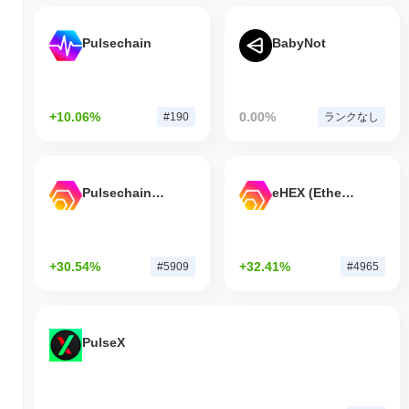
Pulsechain
BabyNot
+10.06%
0.00%
#190
ランクなし
Pulsechain Bridged HEX (Pulsechain)
eHEX (Ethereum)
+30.54%
+32.41%
#5909
#4965
PulseX