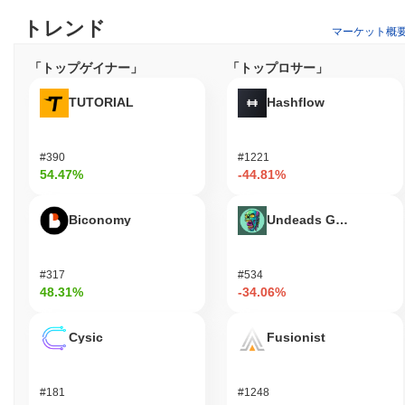
ーザーのアクセス性を向上させています。さらに、ネットワーク
トレンド
は特定のアプリケーションでICEを利用するユーザーに対して割
マーケット概
引や報酬を提供する機能を提供する可能性があり、エコシステム
全体でのエンゲージメントとユーティリティを促進します。全体
「トップゲイナー」
「トップロサー」
として、アイスネットワークはユーザー、保有者、開発者のため
の多目的なプラットフォームを作成することを目指しています。
TUTORIAL
Hashflow
アイスネットワークはまだ活動中または関連性があ
りますか？
#390
#1221
アイスネットワークは、取引速度とセキュリティ機能の向上に焦
54.47%
-44.81%
点を当てた重要なアップグレードが2023年9月に発表されるな
ど、最近の開発を通じて活動を続けています。プロジェクトは複
Biconomy
Undeads Games
数の取引プラットフォームで存在感を維持しており、一貫した取
引量はコミュニティからの継続的な関心を示しています。さら
に、アイスネットワークは他のブロックチェーンプロジェクトと
#317
#534
のパートナーシップを結び、エコシステムとユーティリティを拡
48.31%
-34.06%
大しています。 プロジェクトは、ガバナンス提案に関する定期的
なアップデートを通じてコミュニティの関与を促進し、2023年第
4四半期には活発な議論と投票が行われました。これらの指標
Cysic
Fusionist
は、分散型金融セクター内での継続的な関連性を支持しており、
市場の需要や技術の進展に適応しています。全体として、アイス
ネットワークの継続的な開発努力と戦略的統合は、ブロックチェ
#181
#1248