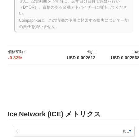
せん。投資判断を下す前に、必ず自分自身で調査を行い
アイスネットワークはいつ、どのように始まりまし
（DYOR）、資格のある金融アドバイザーに相談してくださ
たか？
い。
Coinpaprikaは、この情報の使用に起因する損失について一切
アイスネットワークは2021年3月に設立チームがホワイトペーパ
の責任を負いません。
ーを発表し、プロジェクトのビジョンと技術的枠組みを概説した
ことから始まりました。プロジェクトは2021年6月にテストネッ
トを立ち上げ、開発者や初期採用者がその機能を探求できるよう
にしました。成功したテストとコミュニティのフィードバックを
価格変動：
High:
Low
受けて、アイスネットワークは2021年12月にメインネットを立ち
-0.32%
USD 0.002612
USD 0.00256
上げ、ブロックチェーンエコシステムへの公式な参入を果たしま
した。 初期の開発は、分散型アプリケーションと取引のために設
計されたスケーラブルで効率的なネットワークの構築に焦点を当
てました。トークンの初期配布は2022年1月にフェアローンチモ
デルを通じて行われ、コミュニティの関与とネットワーク資源へ
の公平なアクセスを促進することを目的としました。これらの基
盤的なステップは、アイスネットワークの成長とエコシステムの
発展のための基盤を確立し、将来の進展とユーザーの採用に向け
て位置づけました。
Ice Network (ICE) メトリクス
アイスネットワークの今後はどうなりますか？
公式のアップデートによると、アイスネットワークはスケーラビ
ICE
リティとパフォーマンスを向上させるための重要なプロトコルア