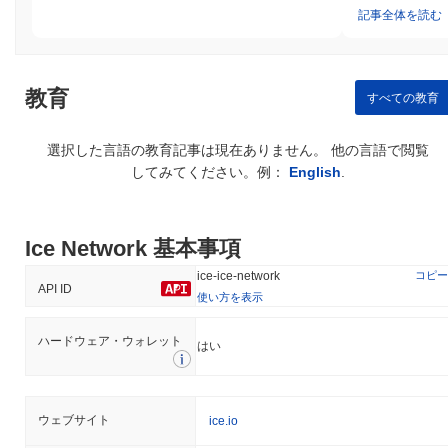
アイスネットワークは何か論争やリスクに直面しま
記事全体を読む
したか？
アイスネットワークは、その設立以来、セキュリティリスクや技
術的脆弱性に関連するいくつかの論争に直面してきました。2023
教育
すべての教育
年初頭、ネットワークはスマートコントラクトの悪用に関する重
大な事件を経験し、ユーザーの資金が失われました。チームは迅
速に問題に対処し、影響を受けた契約にパッチを実装し、脆弱性
選択した言語の教育記事は現在ありません。 他の言語で閲覧
を特定して修正するための徹底的な監査を実施しました。 さら
してみてください。例：
English
.
に、暗号通貨の運営に関する地元の法律への準拠に関連して、規
制の監視に関する懸念もありました。アイスネットワークのチー
ムは、規制の遵守を確保し、潜在的なリスクを軽減するために法
的専門家と積極的に連携しています。 アイスネットワークにとっ
Ice Network 基本事項
ての継続的なリスクには、市場のボラティリティやブロックチェ
コピー
ice-ice-network
ーン技術に伴う固有の技術的課題が含まれます。これらのリスク
API ID
使い方を表示
に対処するために、プロジェクトはバグバウンティプログラムを
設立し、コミュニティメンバーに脆弱性を報告するインセンティ
ブを提供し、ネットワークの全体的なセキュリティ姿勢を向上さ
ハードウェア・ウォレット
はい
せるために定期的なセキュリティ監査を実施することを約束して
います。
ウェブサイト
Ice Network (ICE) FAQ – 主要指標と市場分析
ice.io