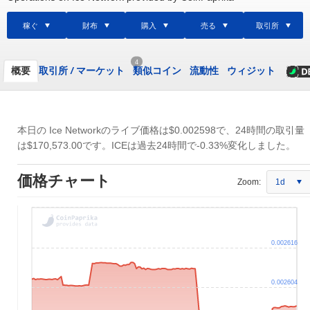
稼ぐ
財布
購入
売る
取引所
4
概要
取引所
/
マーケット
類似コイン
流動性
ウィジット
本日の Ice Networkのライブ価格は
$0.002598
で、24時間の取引量
は
$170,573.00
です。ICEは過去24時間で-0.33%変化しました。
価格チャート
Zoom:
1d
0.002616
0.002604