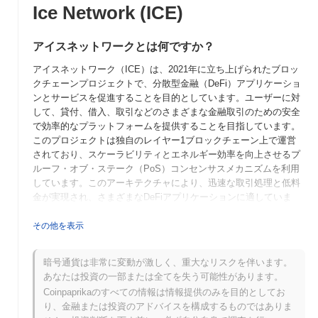
Ice Network (ICE)
アイスネットワークとは何ですか？
アイスネットワーク（ICE）は、2021年に立ち上げられたブロッ
クチェーンプロジェクトで、分散型金融（DeFi）アプリケーショ
ンとサービスを促進することを目的としています。ユーザーに対
して、貸付、借入、取引などのさまざまな金融取引のための安全
で効率的なプラットフォームを提供することを目指しています。
このプロジェクトは独自のレイヤー1ブロックチェーン上で運営
されており、スケーラビリティとエネルギー効率を向上させるプ
ルーフ・オブ・ステーク（PoS）コンセンサスメカニズムを利用
しています。このアーキテクチャにより、迅速な取引処理と低料
金が実現され、さまざまなDeFiアプリケーションに適していま
す。ネイティブトークンであるICEは、取引手数料、ステーキン
グ報酬、ガバナンス参加など、エコシステム内で複数の目的に使
その他を表示
用され、保有者がネットワークの開発と方向性に影響を与えるこ
とを可能にします。 アイスネットワークは、ユーザーフレンドリ
暗号通貨は非常に変動が激しく、重大なリスクを伴います。
ーなインターフェースと堅牢なセキュリティ機能に焦点を当てて
あなたは投資の一部または全てを失う可能性があります。
おり、DeFi分野で重要なプレーヤーとしての地位を確立していま
Coinpaprikaのすべての情報は情報提供のみを目的としてお
す。包括的な金融エコシステムの育成に対するコミットメント
り、金融または投資のアドバイスを構成するものではありま
は、暗号通貨市場の初心者と経験者の両方に魅力的です。