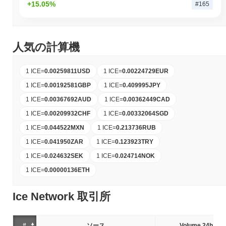
+15.05%
#165
人気の計算機
1 ICE
=
0.00259811
USD
1 ICE
=
0.00224729
EUR
1 ICE
=
0.00192581
GBP
1 ICE
=
0.409995
JPY
1 ICE
=
0.00367692
AUD
1 ICE
=
0.00362449
CAD
1 ICE
=
0.00209932
CHF
1 ICE
=
0.00332064
SGD
1 ICE
=
0.044522
MXN
1 ICE
=
0.213736
RUB
1 ICE
=
0.041950
ZAR
1 ICE
=
0.123923
TRY
1 ICE
=
0.024632
SEK
1 ICE
=
0.024714
NOK
1 ICE
=
0.00000136
ETH
Ice Network 取引所
#
ソース
Volume 24h (%)