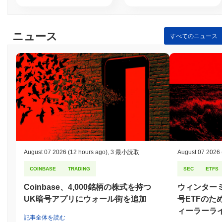
アイスネットワークは、プルーフ・オブ・ステーク（PoS）コン
センサスメカニズムを採用しており、バリデーターが取引を確認
し、ネットワークの整合性を維持する責任を負っています。この
ニュース
すべてのニュース
モデルにより、参加者はトークンをステーキングでき、それがネ
ットワークのセキュリティを確保するために使用されます。バリ
データーは、保有している暗号通貨の量と担保として「ステー
ク」する意欲に基づいて新しいブロックを作成するために選ばれ
ます。 ネットワークは、エリプティックカーブデジタル署名アル
ゴリズム（ECDSA）などの高度な暗号技術を利用して、安全な認
証とデータの整合性を確保しています。この暗号技術は、不正ア
クセスから保護し、取引が有効で改ざんされていないことを保証
します。 バリデーターへのインセンティブは、ネットワークのセ
キュリティに参加することで得られる財政的利益を提供するステ
ーキング報酬を通じて調整されています。さらに、プロトコルに
はスラッシングメカニズムが組み込まれており、バリデーターが
August 07 2026
(12 hours ago)
,
3 最小読取
August 07 2026
悪意を持って行動したり、取引を適切に検証しなかった場合、ス
COINBASE
TRADING
SEC
ETFS
テークしたトークンの一部を失う可能性があります。 セキュリテ
ィをさらに強化するために、アイスネットワークは定期的な監査
Coinbase、4,000銘柄の株式を持つ
ウィンター
を実施し、コミュニティ参加を含むガバナンスプロセスを維持し
UK暗号アプリにウォール街を追加
号ETFのた
ており、透明性と潜在的な脆弱性に対するレジリエンスを確保し
ています。
ィーラーラ
記事全体を読む