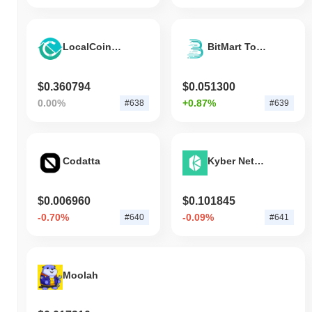
LocalCoinSwap
BitMart Token
$0.360794
$0.051300
0.00%
+0.87%
#638
#639
Codatta
Kyber Network Crystal
$0.006960
$0.101845
-0.70%
-0.09%
#640
#641
Moolah