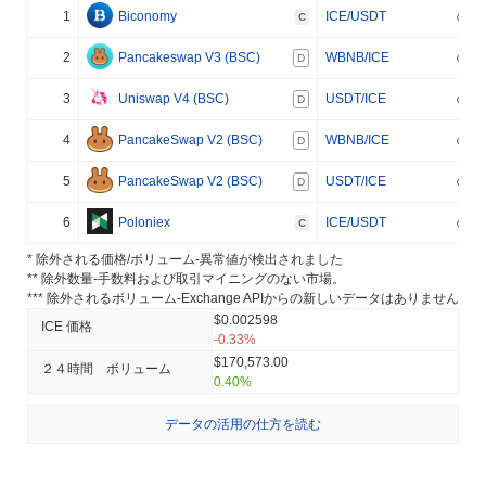
1
Biconomy
ICE/USDT
C
2
Pancakeswap V3 (BSC)
WBNB/ICE
D
3
Uniswap V4 (BSC)
USDT/ICE
D
4
PancakeSwap V2 (BSC)
WBNB/ICE
D
5
PancakeSwap V2 (BSC)
USDT/ICE
D
6
Poloniex
ICE/USDT
C
* 除外される価格/ボリューム-異常値が検出されました
** 除外数量-手数料および取引マイニングのない市場。
*** 除外されるボリューム-Exchange APIからの新しいデータはありません
$0.002598
ICE 価格
-0.33%
$170,573.00
２４時間 ボリューム
0.40%
データの活用の仕方を読む