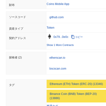
Ice Network (ICE)はどこで購入できますか？
Coins Mobile App
財布
Ice Network (ICE)はcentralizedの暗号通貨取引所で広く利用でき
ます。 最もアクティブなプラットフォームはBiconomyで、
ソースコード
github.com
ICE/USDT取引ペアは24時間のボリュームが
$167,578.00
以上を記
録しました。 その他の取引所にはPancakeswap V3 (BSC)と
Token
資産タイプ
Uniswap V4 (BSC)があります。
0x79...0e0c
コピー
契約アドレス
Ice Networkの現在の日次取引量はいくらですか？
Show 1 More Contracts
過去24時間で、 Ice Networkの取引量は
$170,573.00
, 前日と比較
して
0.40%
の増加を示しています。これは、取引活動の短期的な
増加を示唆しています。
探検者
(2)
etherscan.io
Ice Networkの価格範囲の履歴は何ですか？
bscscan.com
史上最高値（ATH）：
$0.013116
史上最安値（ATL）：
$0.000126
Ethereum (ETH) Token (ERC-20) (13346)
タグ
Ice Networkは現在、ATHより
~80.19%
低く取引されています .
Binance Coin (BNB) Token (BEP-20)
Ice Networkの現在の時価総額はいくらですか？
(13886)
Ice Networkの時価総額は約
$17,648,387.00
、市場規模で世界第