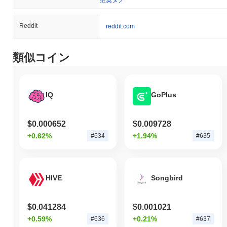
推奨タグ
632位にランクされています。この数字は、6 792 780 005のICE
トークンの流通供給量に基づいて計算されています。
Reddit
reddit.com
Ice Networkは、より広範な暗号市場と比較してどの
ようなパフォーマンスですか？
類似コイン
過去7日間で、 Ice Networkは
2.93%
上昇し、
1.02%
の上昇を記録
した全体の暗号市場を上回っています。これは、より広範な市場
のモメンタムと比較して、ICEの価格アクションにおける強いパ
フォーマンスを示しています。
IQ
GoPlus
$0.000652
$0.009728
+0.62%
+1.94%
#634
#635
HIVE
Songbird
$0.041284
$0.001021
+0.59%
+0.21%
#636
#637