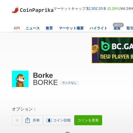
マーケットキャップ:
$2,302.33 B
(0.26%)
Vol 24H
60712
API
ニュース
教育
マーケット概要
ハイライト
通貨
取
Borke
BORKE
ランクなし
オプション：
共有
コイン比較
コインを更新