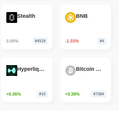
小読取
Stealth
BNB
dファームウェアの欠陥がビットコインウォレットを
0.00%
-1.33%
#4519
#4
Hyperliquid
Bitcoin Silver
+0.36%
+3.39%
#10
#7384