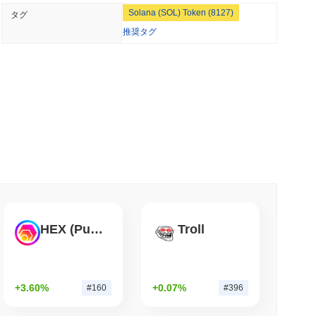
Solana (SOL) Token (8127)
タグ
億ドルの欧州現金ファンドをイーサリアム上に展開
推奨タグ
 最小読取
は休会前の4日間の上院のウィンドウにかかっている
小読取
ルのBVNK取引でステーブルコイン市場に参入
HEX (Pulsechain)
Troll
小読取
的シェアを獲得、中央集権型取引所の取引量が減
+3.60%
+0.07%
#160
#396