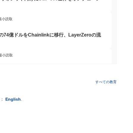
 最小読取
oinの74億ドルをChainlinkに移行、LayerZeroの流
 最小読取
トコインETF保有を削減し、ステークされたイ
に増加
すべての教育
 最小読取
例：
English
.
ェーンに到達、Q2の成長が1.5%に減速
 最小読取