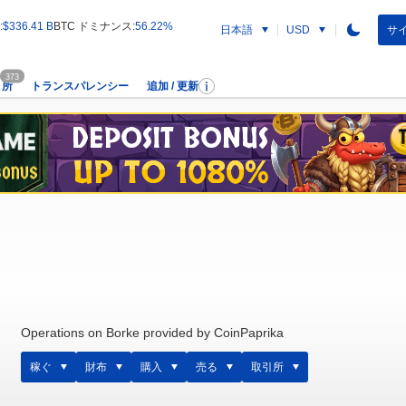
:
$336.41 B
BTC ドミナンス:
56.22%
日本語
サイ
USD
373
引所
トランスパレンシー
追加 / 更新
Operations on Borke provided by CoinPaprika
稼ぐ
財布
購入
売る
取引所