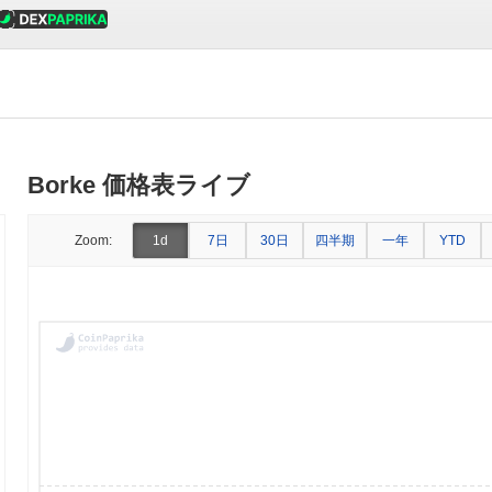
Borke 価格表ライブ
7日
30日
四半期
一年
Zoom:
1d
YTD