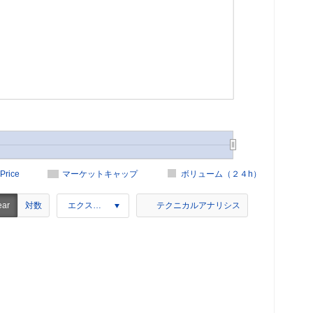
Price
マーケットキャップ
ボリューム（２４h）
対数
ear
エクスポート
テクニカルアナリシス