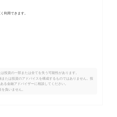
取引所で広く利用できます。
たは投資の一部または全てを失う可能性があります。
パフォーマンスですか？
り、金融または投資のアドバイスを構成するものではありません。投
のある金融アドバイザーに相談してください。
暗号市場を下回っています。これは、より広範な市場のモメン
責任を負いません。
示しています。