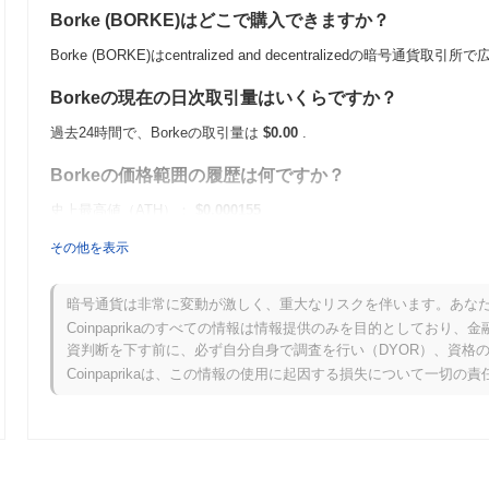
Borke (BORKE)はどこで購入できますか？
Borke (BORKE)はcentralized and decentralizedの暗号通貨
Borkeの現在の日次取引量はいくらですか？
過去24時間で、Borkeの取引量は
$0.00
.
Borkeの価格範囲の履歴は何ですか？
史上最高値（ATH）：
$0.000155
史上最安値（ATL）：
$0.00
その他を表示
Borkeは現在、ATHより
~37.02%
低く取引されています .
暗号通貨は非常に変動が激しく、重大なリスクを伴います。あな
Borkeは、より広範な暗号市場と比較してどのような
Coinpaprikaのすべての情報は情報提供のみを目的としてお
資判断を下す前に、必ず自分自身で調査を行い（DYOR）、資格
過去7日間で、Borkeは
0.00%
上昇し、
0.26%
の上昇を記録した全体の
Coinpaprikaは、この情報の使用に起因する損失について一切の
タムと比較して、BORKEの価格アクションにおける一時的な遅れを