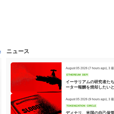
ニュース
要
August 05 2026
(7 hours ago)
,
3 
ETHEREUM
DEFI
イーサリアムの研究者たち
ーター報酬を焼却したい
August 05 2026
(9 hours ago)
,
3 
TOKENIZATION
CIRCLE
ディナリ、米国の自己保管