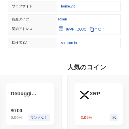
TOKENIZATION
BLACKROCK
ウェブサイト
borke.vip
ブラックロック、3110
資産タイプ
Token
契約アドレス
コピー
8yPN...ZQ3Q
August 05 2026
(19 hours ago)
,
3
CRYPTO REGULATIONS
USA
探検者
(1)
solscan.io
CLARITY法案の運命
August 04 2026
(1 day ago)
,
3 最
人気のコイン
STABLECOIN
PAYMENTS
マスターカード、18億ド
Debugging
XRP
August 04 2026
(1 day ago)
,
3 最
DEFI
TRADING
$0.00
オンチェーン取引が記録
0.00%
-2.05%
ランクなし
#6
少