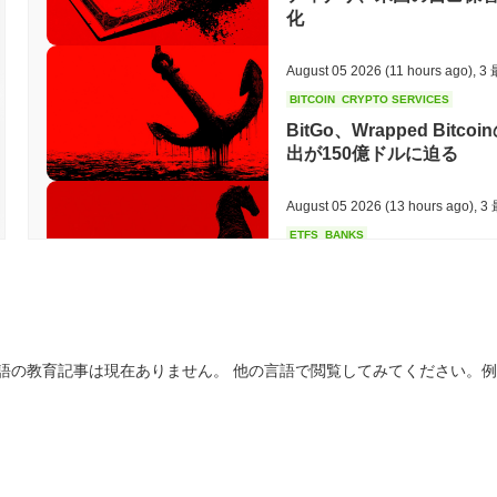
化
August 05 2026
(11 hours ago)
,
3
BITCOIN
CRYPTO SERVICES
BitGo、Wrapped Bitc
出が150億ドルに迫る
August 05 2026
(13 hours ago)
,
3
ETFS
BANKS
イタリア最大の銀行がビッ
ーサリアムへの投資を3倍
August 05 2026
(15 hours ago)
,
3
語の教育記事は現在ありません。 他の言語で閲覧してみてください。
ECONOMIC DATA
WEB3
米国のGDPデータがオンチ
August 05 2026
(17 hours ago)
,
3