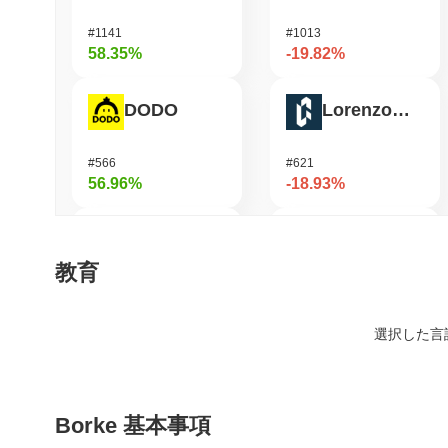
#1141
#1013
58.35%
-19.82%
DODO
Lorenzo Protocol
#566
#621
56.96%
-18.93%
Heima
Ucan fix life in1day
教育
#611
#1695
50.69%
-17.28%
選択した言
Cysic
Seeker
Borke 基本事項
#211
#369
32.89%
-17.23%