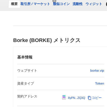
0
概要
取引所
/
マーケット
類似コイン
流動性
ウィジット
Borke (BORKE) メトリクス
基本情報
ウェブサイト
borke.vip
資産タイプ
Token
契約アドレス
コピー
8yPN...ZQ3Q