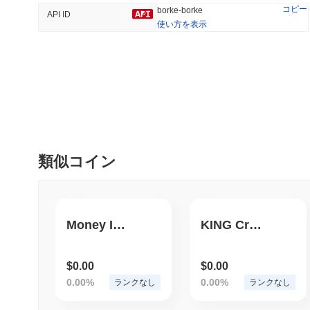
コピー
borke-borke
API ID
使い方を表示
トレンド
最近追加された
Hyperliquid
SACOIN
#10
#6385
0.4%
-2.27%
類似コイン
Money In Crypto
KING CryptoGPT
$0.00
$0.00
0.00%
0.00%
ランクなし
ランクなし