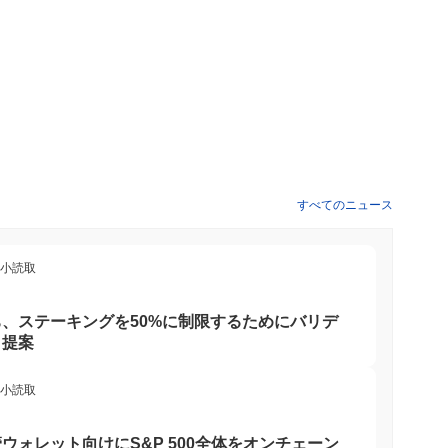
すべてのニュース
最小読取
、ステーキングを50%に制限するためにバリデ
と提案
最小読取
ウォレット向けにS&P 500全体をオンチェーン