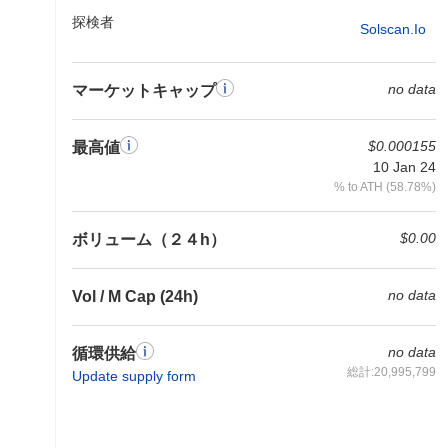
探検者
Solscan.io
no data
マーケットキャップ
$0.000155
最高値
10 Jan 24
% to ATH (58.78%)
$0.00
ボリューム（２４h）
no data
Vol / M Cap (24h)
no data
循環供給
総計:20,995,799
Update supply form