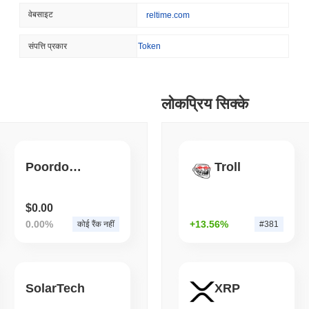
CRYPTO REGULATIONS
US REGULA
वेबसाइट
reltime.com
CLARITY अधिनियम अगस्त की छ
संपत्ति प्रकार
Token
August 07 2026
(1 day ago)
,
3 न्यूनत
TOKENIZATION
BANKS
लोकप्रिय सिक्के
वेल्स फार्गो ने जमा को टोकनाइज़ क
August 07 2026
(1 day ago)
,
3 न्यूनत
Poordoge Coin
Troll
STABLECOIN
JAPAN
JPYC ने 38 मिलियन डॉलर जुटा
स्थिरकॉइन पर दांव लगाया
$0.00
0.00%
+13.56%
कोई रैंक नहीं
#381
August 07 2026
(1 day ago)
,
3 न्यूनत
BITCOIN
HACKERS
'अत्यंत खराब': बिटकॉइन रेड टीम
SolarTech
XRP