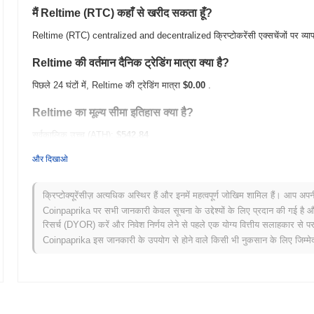
मैं Reltime (RTC) कहाँ से खरीद सकता हूँ?
Reltime (RTC) centralized and decentralized क्रिप्टोकरेंसी एक्सचेंजों पर व्या
Reltime की वर्तमान दैनिक ट्रेडिंग मात्रा क्या है?
पिछले 24 घंटों में, Reltime की ट्रेडिंग मात्रा
$0.00
.
Reltime का मूल्य सीमा इतिहास क्या है?
सर्वकालिक उच्च (ATH):
$542.84
सर्वकालिक निम्न (ATL):
$0.00
और दिखाओ
Reltime वर्तमान में अपने ATH से
~99.87%
नीचे कारोबार कर रहा है .
क्रिप्टोक्यूरेंसीज़ अत्यधिक अस्थिर हैं और इनमें महत्वपूर्ण जोखिम शामिल हैं। आप अप
व्यापक क्रिप्टो बाजार की तुलना में Reltime कैसा प्रदर्शन कर रहा है?
Coinpaprika पर सभी जानकारी केवल सूचना के उद्देश्यों के लिए प्रदान की गई है औ
रिसर्च (DYOR) करें और निवेश निर्णय लेने से पहले एक योग्य वित्तीय सलाहकार से परा
पिछले 7 दिनों में, Reltime ने
0.00%
बढ़ा, समग्र क्रिप्टो बाजार जिसने
0.07%
की वृ
Coinpaprika इस जानकारी के उपयोग से होने वाले किसी भी नुकसान के लिए जिम्मेदा
कार्रवाई में अस्थायी पिछड़ापन का संकेत देता है।