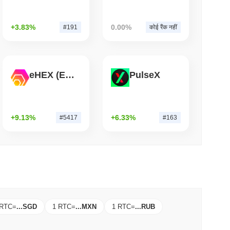
म पढ़ें
+3.83%
0.00%
#191
कोई रैंक नहीं
ो तात्कालिक वीज़ा खर्च शक्ति में बदल दिया
eHEX (Ethereum)
PulseX
+9.13%
+6.33%
#5417
#163
 RTC
=
...
SGD
1 RTC
=
...
MXN
1 RTC
=
...
RUB