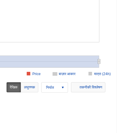
Price
बाज़ार आकार
मात्रा (24h)
रैखिक
लघुगणक
तकनीकी विश्लेषण
निर्यात