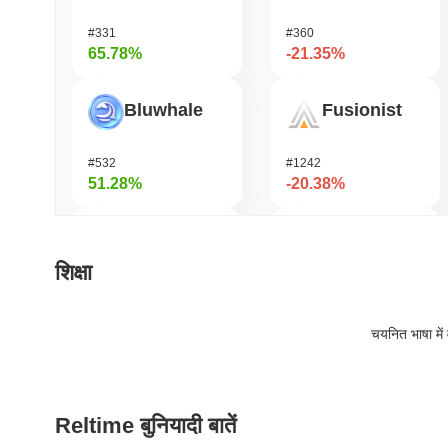
#331
#360
65.78%
-21.35%
Bluwhale
Fusionist
#532
#1242
51.28%
-20.38%
AI Rig Complex
KAITO
शिक्षा
#273
#171
38.44%
-20.27%
चयनित भाषा में 
Momentum
OVERTAKE
Reltime बुनियादी बातें
#361
#864
36.28%
-19.2%