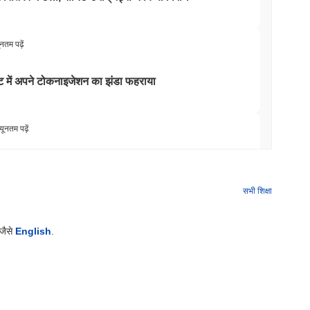
ूनतम पढ़ें
ट में अपने टोकनाइजेशन का झंडा फहराया
यूनतम पढ़ें
में 4,000 स्टॉक्स जोड़े
सभी शिक्षा
यूनतम पढ़ें
 जैसे
English
.
टो ईटीएफ के लिए यूएस ब्रोकर-डीलर लाइसेंस जीता
यूनतम पढ़ें