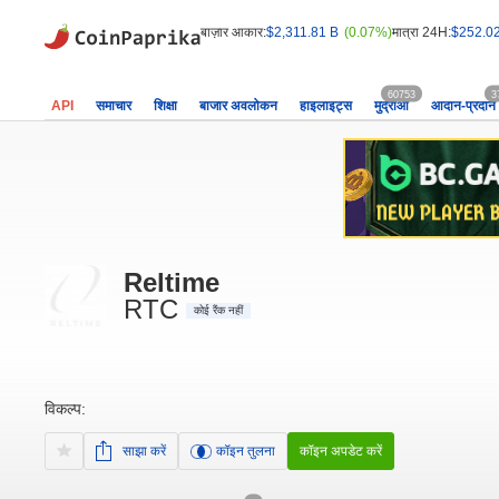
बाज़ार आकार:
$2,311.81 B
(0.07%)
मात्रा 24H:
$252.0
60753
3
API
समाचार
शिक्षा
बाजार अवलोकन
हाइलाइट्स
मुद्राओं
आदान-प्रदान
Reltime
RTC
कोई रैंक नहीं
विकल्प:
साझा करें
कॉइन तुलना
कॉइन अपडेट करें