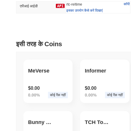
कॉपी
rtc-reltime
एपीआई आईडी
इसका उपयोग कैसे करें दिखाएं
प्रवृत्त
हाल ही में जोड़ा
HEX (Pulsechain)
SACOIN
इसी तरह के Coins
#139
#10581
9.02%
0.7%
MeVerse
Informer
$0.00
$0.00
0.00%
0.00%
कोई रैंक नहीं
कोई रैंक नहीं
Bunny QBT Token
TCH Token