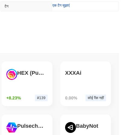
TORS
एक टैग सुझाएं
टैग
ुट्टी के निकट ठहराव पर
म पढ़ें
रने की बैंक दौड़ में शामिल किया
म पढ़ें
HEX (Pulsechain)
XXXAi
ए, लॉजिस्टिक्स दिग्गज AZ-COM Maruwa ने येन
+8.23%
0.00%
#139
कोई रैंक नहीं
म पढ़ें
 ने लगभग एक दिन में 85 गंभीर बग की पहचान की
Pulsechain
BabyNot