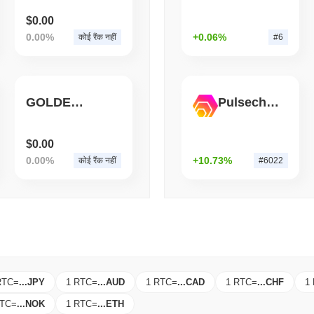
August 06 2026
(1 day ago)
,
3 न्यूनत
$0.00
STABLECOINS
VISA
0.00%
+0.06%
कोई रैंक नहीं
#6
वेस्टर्न यूनियन ने डॉलर रेमिटेंस क
GOLDEN PIG
Pulsechain Bridged HEX (Pulsechain)
$0.00
0.00%
+10.73%
कोई रैंक नहीं
#6022
RTC
=
...
JPY
1 RTC
=
...
AUD
1 RTC
=
...
CAD
1 RTC
=
...
CHF
1
RTC
=
...
NOK
1 RTC
=
...
ETH