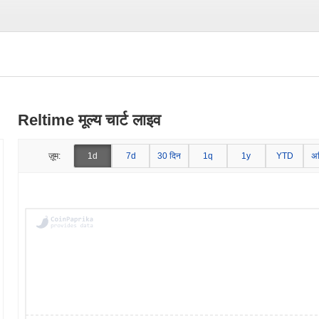
Reltime मूल्य चार्ट लाइव
ज़ूम:
1d
7d
30 दिन
1q
1y
YTD
अ