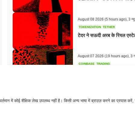
August 08 2026
(5 hours ago)
,
3 न्य
TOKENIZATION
TETHER
टेदर ने सऊदी अरब के रियल एस्टे
August 07 2026
(19 hours ago)
,
3 न्
COINBASE
TRADING
कोइनबेस ने अपने यूके क्रिप्टो ऐप 
August 07 2026
(21 hours ago)
,
3 न्
वर्तमान में कोई शैक्षिक लेख उपलब्ध नहीं है। किसी अन्य भाषा में ब्राउज़ करने का प्रयास करें,
SEC
ETFS
विंटरम्यूट ने स्टॉक्स और क्रिप्
August 07 2026
(23 hours ago)
,
3 न्