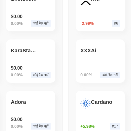
August 05 2026
(1 day ago)
,
3 न्यूनत
BITCOIN
CRYPTO SERVICES
$0.00
BitGo ने LayerZero से $15B
0.00%
-2.99%
कोई रैंक नहीं
#6
Wrapped Bitcoin स्थानांतरि
KaraStar KARA
XXXAi
$0.00
0.00%
0.00%
कोई रैंक नहीं
कोई रैंक नहीं
Adora
Cardano
$0.00
0.00%
+5.98%
कोई रैंक नहीं
#17