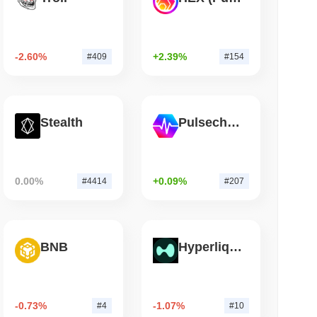
म पढ़ें
 के निकास के निकट Chainlink को $7.4B का
-2.60%
+2.39%
#409
#154
त किया
Stealth
Pulsechain
0.00%
+0.09%
#4414
#207
BNB
Hyperliquid
-0.73%
-1.07%
#4
#10