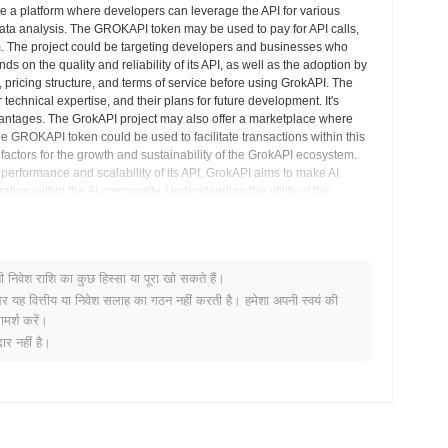
eate a platform where developers can leverage the API for various
data analysis. The GROKAPI token may be used to pay for API calls,
m. The project could be targeting developers and businesses who
 on the quality and reliability of its API, as well as the adoption by
 pricing structure, and terms of service before using GrokAPI. The
technical expertise, and their plans for future development. It's
vantages. The GrokAPI project may also offer a marketplace where
e GROKAPI token could be used to facilitate transactions within this
tors for the growth and sustainability of the GrokAPI ecosystem.
he performance and scalability of its API. GrokAPI aims to make AI
ation within the AI community. Understanding the utility of the
्दृष्टि
नी निवेश राशि का कुछ हिस्सा या पूरा खो सकते हैं।
र यह वित्तीय या निवेश सलाह का गठन नहीं करती है। हमेशा अपनी स्वयं की
मर्श करें।
पर व्यापक रूप से उपलब्ध है।
र नहीं है।