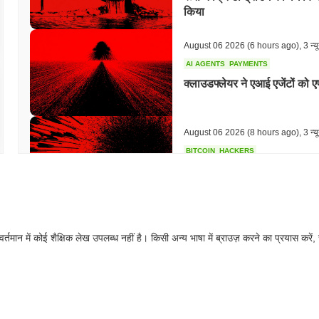
किया
August 06 2026
(6 hours ago)
,
3 न्य
AI AGENTS
PAYMENTS
क्लाउडफ्लेयर ने एआई एजेंटों को
August 06 2026
(8 hours ago)
,
3 न्य
BITCOIN
HACKERS
Boltz ने AI हमलावरों के तेज़ी स
August 06 2026
(10 hours ago)
,
3 न्
वर्तमान में कोई शैक्षिक लेख उपलब्ध नहीं है। किसी अन्य भाषा में ब्राउज़ करने का प्रयास करें,
CIRCLE
TOKENIZATION
वॉल स्ट्रीट के सबसे बड़े नाम अब स
August 06 2026
(12 hours ago)
,
3 न्