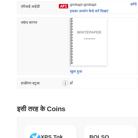
कॉपी
grokapi-grokapi
एपीआई आईडी
इसका उपयोग कैसे करें दिखाएं
सफ़ेद कागज
प्रवृत्त
हाल ही में जोड़ा
Hyperliquid
SACOIN
#10
#5506
-1.07%
-2.27%
खुला हुआ
हार्डवेयर बटुआ
हाँ
इसी तरह के Coins
XPS Token
BOLSONARO MITO COIN