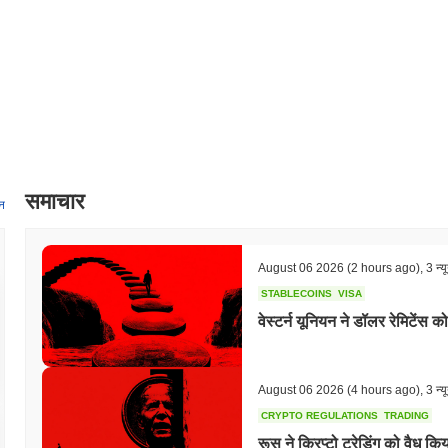
सर्वकालिक उच्च (ATH):
$0.006383
सर्वकालिक निम्न (ATL):
$0.00
GrokAPI वर्तमान में अपने ATH से
~99.95%
नीचे कारोबार कर रहा है .
व्यापक क्रिप्टो बाजार की तुलना में GrokAPI कैसा प्रदर्शन कर रहा है?
पिछले 7 दिनों में, GrokAPI ने
0.00%
बढ़ा, समग्र क्रिप्टो बाजार जिसने
0.74%
की ग
GROKAPI की मूल्य कार्रवाई में मजबूत प्रदर्शन का संकेत देता है।
समाचार
न
August 06 2026
(2 hours ago)
,
3 न्य
STABLECOINS
VISA
वेस्टर्न यूनियन ने डॉलर रेमिटेंस क
August 06 2026
(4 hours ago)
,
3 न्य
CRYPTO REGULATIONS
TRADING
रूस ने क्रिप्टो ट्रेडिंग को वैध