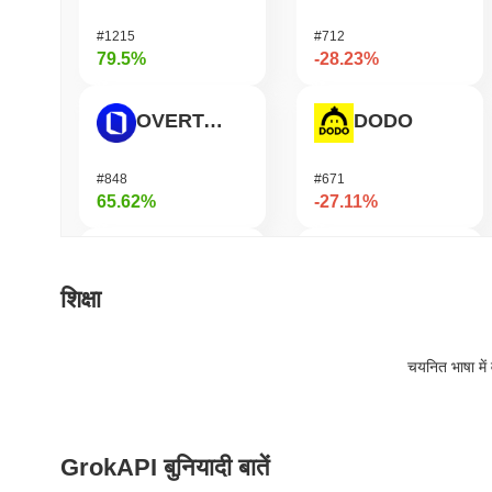
#1215
#712
79.5%
-28.23%
OVERTAKE
DODO
#848
#671
65.62%
-27.11%
Cartesi
Infinex
शिक्षा
#503
#685
48.68%
-20.49%
चयनित भाषा में 
Biconomy
Jotchua
GrokAPI बुनियादी बातें
#402
#1428
48.31%
-18.39%