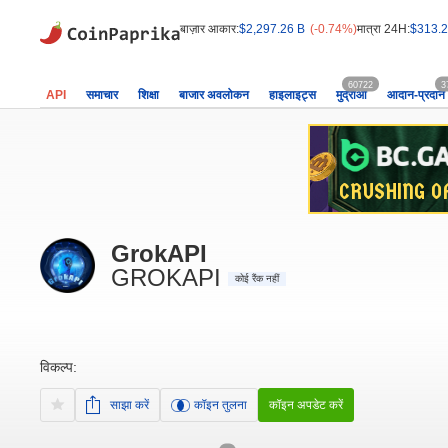
बाज़ार आकार:
$2,297.26 B
(-0.74%)
मात्रा 24H:
$313.2
60722
3
API
समाचार
शिक्षा
बाजार अवलोकन
हाइलाइट्स
मुद्राओं
आदान-प्रदान
GrokAPI
GROKAPI
कोई रैंक नहीं
विकल्प:
साझा करें
कॉइन तुलना
कॉइन अपडेट करें