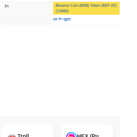
NS
Binance Coin (BNB) Token (BEP-20)
टैग
S अधिनियम के नियम 2027 तक खिसकने के साथ स्थिरकॉइन
(13886)
एक टैग सुझाएं
यूनतम पढ़ें
ो को बिना उसकी सुरक्षा से बाहर निकले स्टेक करें
म पढ़ें
ारों को जलाने की योजना बना रहे हैं ताकि स्टेकिंग को 50% पर
म पढ़ें
वॉलेट के लिए पूरे S&P 500 को ऑनचेन किया
Troll
HEX (Pulsechain)