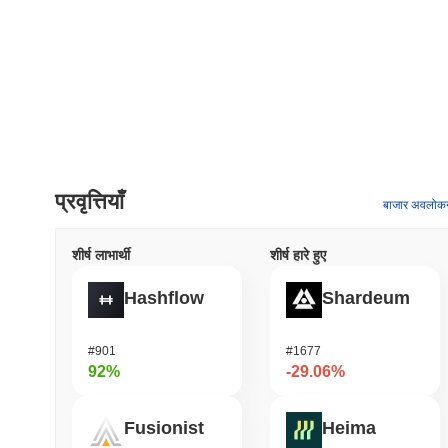
प्रवृत्तियाँ
बाजार अवलोक
शीर्ष लाभार्थी
शीर्ष हारे हुए
Hashflow
Shardeum
#901
#1677
92%
-29.06%
Fusionist
Heima