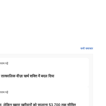
िरावट दर्ज की से बेहतर प्रदर्शन किया। यह व्यापक बाजार गति के सापेक्ष
सभी समाचार
ूनतम पढ़ें
ो तात्कालिक वीज़ा खर्च शक्ति में बदल दिया
ूनतम पढ़ें
 किया, लेकिन खुदरा खरीदारों को सालाना $3,700 तक सीमित