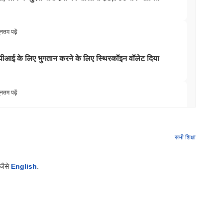
ूनतम पढ़ें
 एपीआई के लिए भुगतान करने के लिए स्थिरकॉइन वॉलेट दिया
ूनतम पढ़ें
े आगे बढ़ने के बाद अपने बिटकॉइन ब्रिज को बंद कर दिया
सभी शिक्षा
यूनतम पढ़ें
 जैसे
English
.
र्कल के आर्क ब्लॉकचेन को सुरक्षित कर रहे हैं
यूनतम पढ़ें