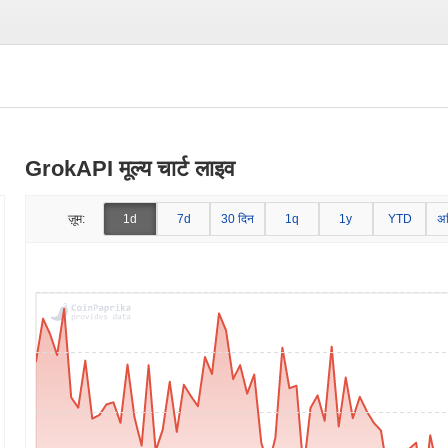
GrokAPI मूल्य चार्ट लाइव
ज़ूम:
1d
7d
30 दिन
1q
1y
YTD
अ