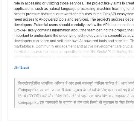
role in accessing or utilizing those services. The project likely aims to cr
applications, such as natural language processing, machine learning, or 
access premium features, or reward contributors to the GrokAPI ecosyste
need access to AI-powered tools and services. The project's success depends
developers. Potential users should carefully review the API documentation,
GrokAPI likely contains information about the team behind the project, their 
important to understand the underlying technology and its competitive ad
developers can share and sell their own AI-powered tools and services. Th
marketplace. Community engagement and active development are crucial fac
It’s vital to assess the technical specifications of the GrokAPI, including t
accessible and affordable for developers, fostering innovation and collabor
GROKAPI token within the API ecosystem is critical for potential users.
और दिखाओ
GrokAPI (GROKAPI) FAQ – मुख्य मेट्रिक्स और बाजार अंतर
क्रिप्टोक्यूरेंसीज़ अत्यधिक अस्थिर हैं और इनमें महत्वपूर्ण जोखिम शामिल हैं। आप अप
मैं GrokAPI (GROKAPI) कहाँ से खरीद सकता हूँ?
Coinpaprika पर सभी जानकारी केवल सूचना के उद्देश्यों के लिए प्रदान की गई है औ
रिसर्च (DYOR) करें और निवेश निर्णय लेने से पहले एक योग्य वित्तीय सलाहकार से परा
GrokAPI (GROKAPI) centralized and decentralized क्रिप्टोकरेंसी एक्सचेंजों 
Coinpaprika इस जानकारी के उपयोग से होने वाले किसी भी नुकसान के लिए जिम्मेदा
GrokAPI की वर्तमान दैनिक ट्रेडिंग मात्रा क्या है?
पिछले 24 घंटों में, GrokAPI की ट्रेडिंग मात्रा
$0.00
.
GrokAPI का मूल्य सीमा इतिहास क्या है?