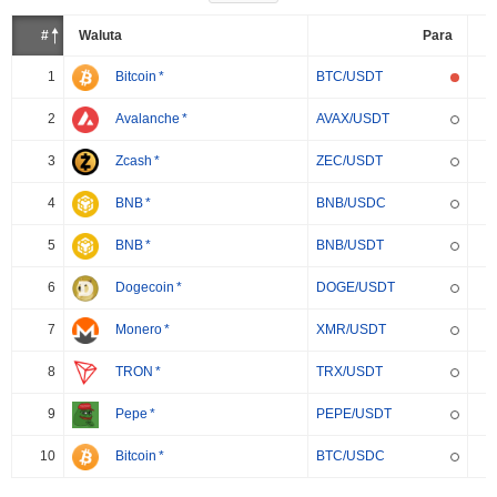
#
Waluta
Para
1
Bitcoin
*
BTC/USDT
2
Avalanche
*
AVAX/USDT
3
Zcash
*
ZEC/USDT
4
BNB
*
BNB/USDC
5
BNB
*
BNB/USDT
6
Dogecoin
*
DOGE/USDT
7
Monero
*
XMR/USDT
8
TRON
*
TRX/USDT
9
Pepe
*
PEPE/USDT
10
Bitcoin
*
BTC/USDC