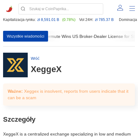
Kapitalizacja rynku:
zł 8,591.01 B
(0.78%)
Vol 24H:
zł 785.37 B
Dominacja
ith 4,000...
Wintermute Wins US Broker-Dealer License for Stoc
Wszystkie wiadomości
Wróć
XeggeX
Ważne:
Xeggex is insolvent, reports from users indicate that it
can be a scam
Szczegóły
XeggeX is a centralized exchange specializing in low and medium