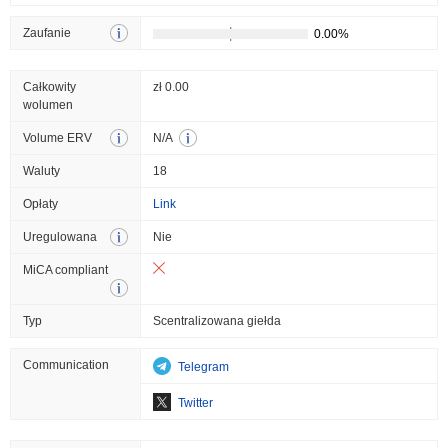
Zaufanie
Całkowity
zł 0.00
wolumen
Volume ERV
N/A
Waluty
18
Opłaty
Link
Uregulowana
Nie
MiCA compliant
Typ
Scentralizowana giełda
Communication
Telegram
Twitter