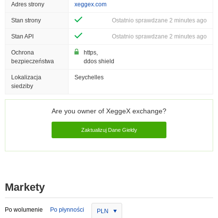
Adres strony
xeggex.com
Stan strony
Ostatnio sprawdzane 2 minutes ago
Stan API
Ostatnio sprawdzane 2 minutes ago
Ochrona
https,
bezpieczeństwa
ddos shield
Lokalizacja
Seychelles
siedziby
Are you owner of XeggeX exchange?
Zaktualizuj Dane Giełdy
Markety
Po wolumenie
Po płynności
PLN