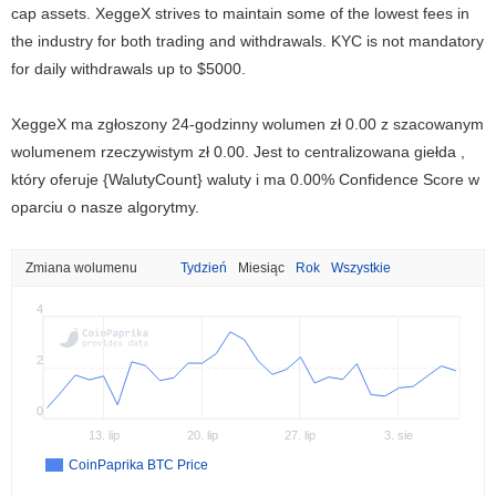
cap assets. XeggeX strives to maintain some of the lowest fees in
the industry for both trading and withdrawals. KYC is not mandatory
for daily withdrawals up to $5000.
XeggeX ma zgłoszony 24-godzinny wolumen
zł 0.00
z szacowanym
wolumenem rzeczywistym
zł 0.00
. Jest to centralizowana giełda ,
który oferuje {WalutyCount} waluty i ma 0.00% Confidence Score w
oparciu o nasze algorytmy.
Zmiana wolumenu
Tydzień
Miesiąc
Rok
Wszystkie
4
2
0
13. lip
20. lip
27. lip
3. sie
CoinPaprika BTC Price