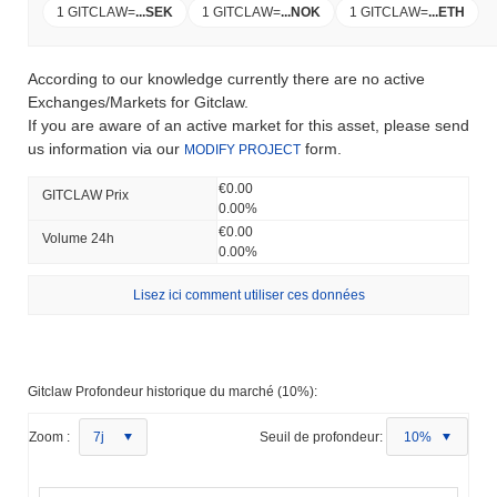
1 GITCLAW
=
...
SEK
1 GITCLAW
=
...
NOK
1 GITCLAW
=
...
ETH
According to our knowledge currently there are no active
Exchanges/Markets for Gitclaw.
If you are aware of an active market for this asset, please send
us information via our
form.
MODIFY PROJECT
€0.00
GITCLAW Prix ​​
0.00%
€0.00
Volume 24h
0.00%
Lisez ici comment utiliser ces données
Gitclaw Profondeur historique du marché (10%):
Zoom :
7j
Seuil de profondeur:
10%