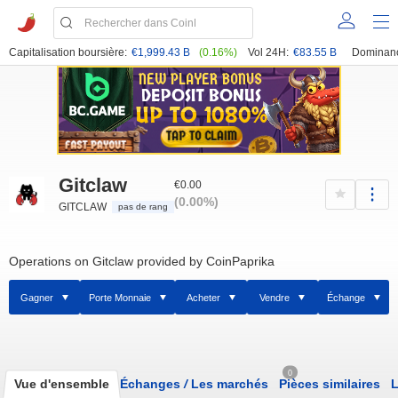
Capitalisation boursière:
€1,999.43 B
(0.16%)
Vol 24H:
€83.55 B
Dominan
Gitclaw
€0.00
(0.00%)
GITCLAW
pas de rang
Operations on Gitclaw provided by CoinPaprika
Gagner
Porte Monnaie
Acheter
Vendre
Échange
0
Vue d'ensemble
Échanges
/
Les marchés
Pièces similaires
L