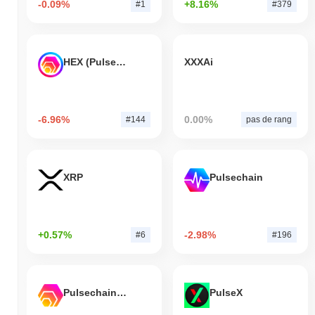
-0.09%
+8.16%
#1
#379
HEX (Pulsechain)
XXXAi
-6.96%
0.00%
#144
pas de rang
XRP
Pulsechain
+0.57%
-2.98%
#6
#196
Pulsechain Bridged HEX (Pulsechain)
PulseX