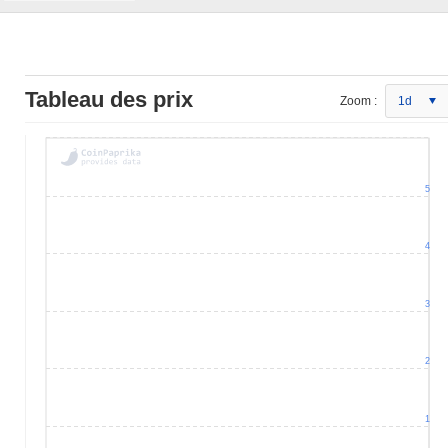
Tableau des prix
Zoom :
1d
5
4
3
2
1