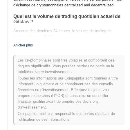
d'échange de cryptomonnaies centralized and decentralized.
Quel est le volume de trading quotidien actuel de
Gitclaw ?
Au cours des dernières 24 heures, le volume de trading de
Gitclaw s'élève à
€0.00
.
Afiicher plus
Quel est l'historique de la fourchette de prix de
Gitclaw ?
Les cryptomonnaies sont très volatiles et comportent des
Plus Haut Historique (ATH) :
€0.00008688
risques significatifs. Vous pourriez perdre une partie ou la
Plus Bas Historique (ATL) :
NaN
totalité de votre investissement.
Toutes les informations sur Coinpaprika sont fournies à titre
Gitclaw se négocie actuellement
~99.49%
en dessous de son
informatif uniquement et ne constituent pas des conseils
ATH .
financiers ou d'investissement. Effectuez toujours vos
propres recherches (DYOR) et consultez un conseiller
Comment Gitclaw performe-t-il par rapport au
financier qualifié avant de prendre des décisions
marché crypto plus large ?
d'investissement.
Au cours des 7 derniers jours, Gitclaw a a gagné
0.00%
, sous-
Coinpaprika n'est pas responsable des pertes résultant de
performant le marché crypto global qui a affiché un gain de
l'utilisation de ces informations.
0.16%
. Cela indique un retard temporaire dans l'action des prix de
GITCLAW par rapport à la dynamique du marché plus large.