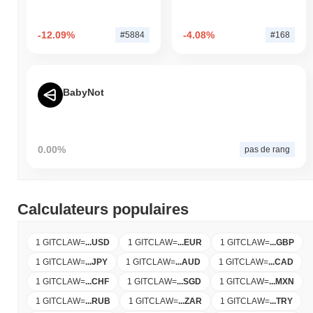
-12.09%
-4.08%
#5884
#168
BabyNot
0.00%
pas de rang
Calculateurs populaires
1 GITCLAW
=
...
USD
1 GITCLAW
=
...
EUR
1 GITCLAW
=
...
GBP
1 GITCLAW
=
...
JPY
1 GITCLAW
=
...
AUD
1 GITCLAW
=
...
CAD
1 GITCLAW
=
...
CHF
1 GITCLAW
=
...
SGD
1 GITCLAW
=
...
MXN
1 GITCLAW
=
...
RUB
1 GITCLAW
=
...
ZAR
1 GITCLAW
=
...
TRY