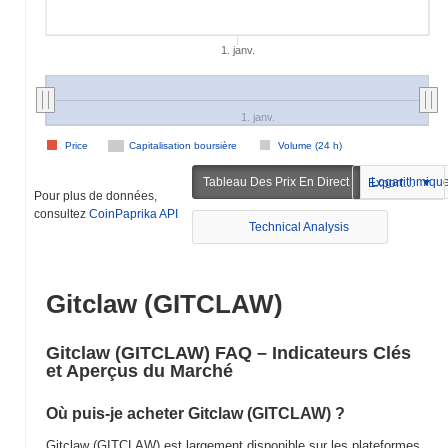
1. janv.
1. janv.
Price
Capitalisation boursière
Volume (24 h)
Tableau Des Prix En Direct
Logarithmiqu
Exportation
Pour plus de données,
consultez
CoinPaprika API
Technical Analysis
Gitclaw (GITCLAW)
Gitclaw (GITCLAW) FAQ – Indicateurs Clés
et Aperçus du Marché
Où puis-je acheter Gitclaw (GITCLAW) ?
Gitclaw (GITCLAW) est largement disponible sur les plateformes