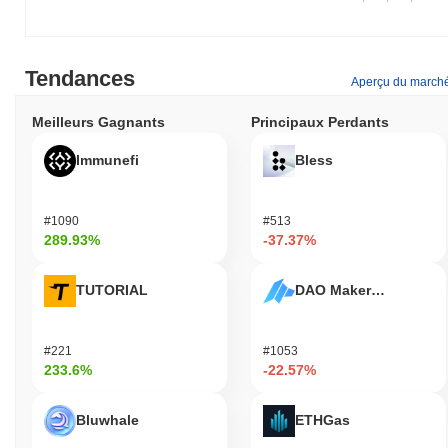
Tendances
Aperçu du march
Meilleurs Gagnants
Principaux Perdants
Immunefi
Bless
#1090
#513
289.93%
-37.37%
TUTORIAL
DAO Maker Token
#221
#1053
233.6%
-22.57%
Bluwhale
ETHGas