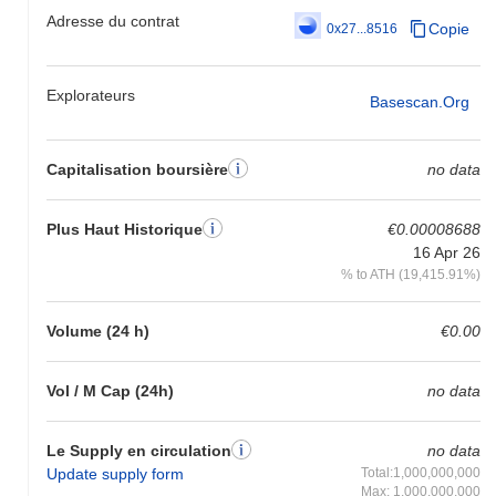
Adresse du contrat
Copie
0x27...8516
Explorateurs
Basescan.org
Capitalisation boursière
no data
Plus Haut Historique
€0.00008688
16 Apr 26
% to ATH (19,415.91%)
Volume (24 h)
€0.00
Vol / M Cap (24h)
no data
Le Supply en circulation
no data
Update supply form
Total:1,000,000,000
Max: 1,000,000,000