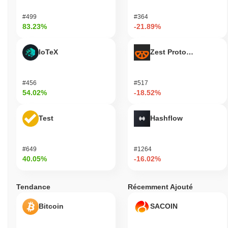
#499
#364
83.23%
-21.89%
IoTeX
Zest Protocol
#456
#517
54.02%
-18.52%
Test
Hashflow
#649
#1264
40.05%
-16.02%
Tendance
Récemment Ajouté
Bitcoin
SACOIN