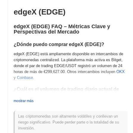
edgeX (EDGE)
edgeX (EDGE) FAQ – Métricas Clave y
Perspectivas del Mercado
¿Dónde puedo comprar edgeX (EDGE)?
edgeX (EDGE) está ampliamente disponible en intercambios de
criptomonedas centralized. La plataforma más activa es Bitget,
donde el par de trading EDGE/USDT registró un volumen de 24
horas de más de
€299,627.00
. Otros intercambios incluyen
OKX
y
Coinbase
.
¿Cuál es el volumen de trading diario actual de
edgeX?
mostrar más
En las últimas 24 horas, el volumen de trading de edgeX se sitúa
en
€1,287,744.00
, mostrando un aumento del
28.71%
en
comparación con el día anterior. Esto sugiere un aumento a corto
Las criptomonedas son altamente volátiles y conllevan un
plazo en la actividad de trading.
riesgo significativo. Puede perder parte o la totalidad de su
inversión.