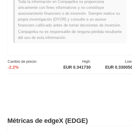
¿Cuál es el historial del rango de precios de
Toda la información en Coinpaprika se proporciona
edgeX?
únicamente con fines informativos y no constituye
asesoramiento financiero o de inversión. Siempre realice su
Máximo Histórico (ATH):
€1.33
propia investigación (DYOR) y consulte a un asesor
Mínimo Histórico (ATL):
NaN
financiero calificado antes de tomar decisiones de inversión.
Coinpaprika no es responsable de ninguna pérdida resultante
edgeX se negocia actualmente
~74.96%
por debajo de su ATH .
del uso de esta información.
¿Cuál es la capitalización de mercado actual de
edgeX?
La capitalización de mercado de edgeX es aproximadamente
Cambio de precio:
High:
Low
€116,885,543.00
, clasificándolo en el puesto #204 globalmente
-2.2%
EUR 0.341730
EUR 0.33005
por tamaño de mercado. Esta cifra se calcula en base a su
suministro circulante de 350 000 000 tokens EDGE.
¿Cómo se está desempeñando edgeX en
comparación con el mercado cripto en general?
En los últimos 7 días, edgeX ha ganó
12.13%
, superando al
mercado cripto general que registró una ganancia del
0.30%
. Esto
indica un rendimiento sólido en la acción del precio de EDGE en
Métricas de edgeX (EDGE)
relación con el impulso del mercado más amplio.