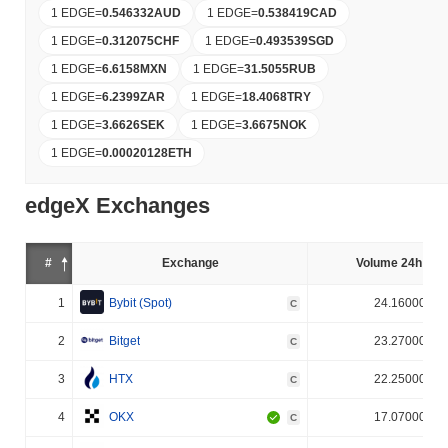
1 EDGE
=
0.546332
AUD
1 EDGE
=
0.538419
CAD
1 EDGE
=
0.312075
CHF
1 EDGE
=
0.493539
SGD
1 EDGE
=
6.6158
MXN
1 EDGE
=
31.5055
RUB
1 EDGE
=
6.2399
ZAR
1 EDGE
=
18.4068
TRY
1 EDGE
=
3.6626
SEK
1 EDGE
=
3.6675
NOK
1 EDGE
=
0.00020128
ETH
edgeX Exchanges
#
Exchange
Volume 24h (%)
1
Bybit (Spot)
24.160000%
C
2
Bitget
23.270000%
C
3
HTX
22.250000%
C
4
OKX
17.070000%
C