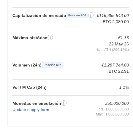
Capitalización de mercado
€116,885,543.00
Posición 204
BTC 2,080.00
Máximo histórico
€1.33
22 May 26
% to ATH (299.42%)
Volumen (24h)
€1,287,744.00
Posición 696
BTC 22.91
Vol / M Cap (24h)
1.1%
Monedas en circulación
350,000,000
Update supply form
Total:1,000,000,000
Máx : 1,000,000,000