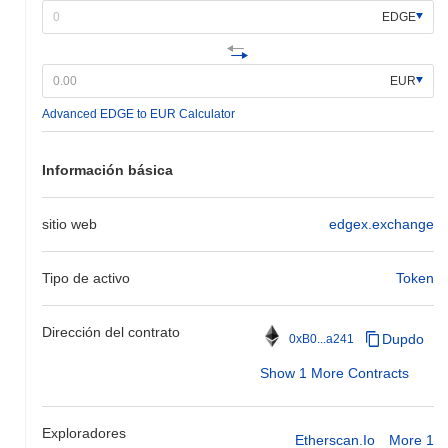
EDGE
EUR
Advanced EDGE to EUR Calculator
Información básica
sitio web
edgex.exchange
Tipo de activo
Token
Dirección del contrato
Dupdo
0xB0...a241
Show 1 More Contracts
Exploradores
Etherscan.io
More 1