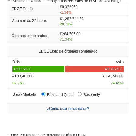
*** Volumen excluido - no hay datos recientes de la API del exchange
€0.333959
EDGE Precio
-1.34%
€1,287,744.00
Volumen de 24 horas
28.71%
€284,705.00
Órdenes combinadas
71.34%
EDGE Libro de órdenes combinado
Bids
Asks
€133,962.00
€150,742.00
67.76%
74.65%
Show Markets:
Base and Quote
Base only
¿Cómo usar estos datos?
edgeX Profundidad de mercado histórica (10%):