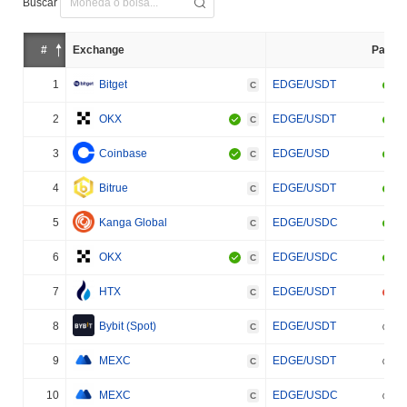
Buscar
#
Exchange
Par
1
Bitget
EDGE/USDT
C
2
OKX
EDGE/USDT
C
3
Coinbase
EDGE/USD
C
4
Bitrue
EDGE/USDT
C
5
Kanga Global
EDGE/USDC
C
6
OKX
EDGE/USDC
C
7
HTX
EDGE/USDT
C
8
Bybit (Spot)
EDGE/USDT
C
9
MEXC
EDGE/USDT
C
10
MEXC
EDGE/USDC
C