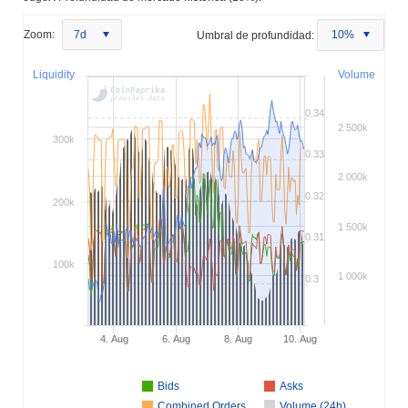
Zoom:
7d
Umbral de profundidad:
10%
Liquidity
Volume
0.34
2 500k
300k
0.33
2 000k
0.32
200k
1 500k
0.31
100k
1 000k
0.3
4. Aug
6. Aug
8. Aug
10. Aug
Bids
Asks
Combined Orders
Volume (24h)