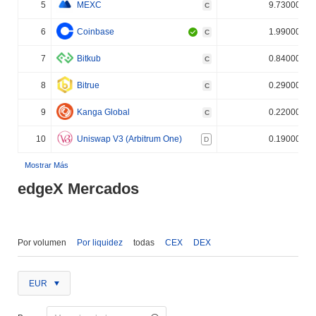
5
MEXC
9.730000%
C
6
Coinbase
1.990000%
C
7
Bitkub
0.840000%
C
8
Bitrue
0.290000%
C
9
Kanga Global
0.220000%
C
10
Uniswap V3 (Arbitrum One)
0.190000%
D
Mostrar Más
edgeX Mercados
Por volumen
Por liquidez
todas
CEX
DEX
EUR