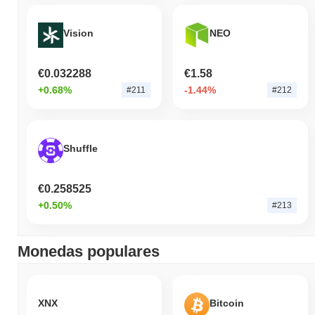
Vision
NEO
€0.032288
€1.58
+0.68%
-1.44%
#211
#212
Shuffle
€0.258525
+0.50%
#213
Monedas populares
XNX
Bitcoin