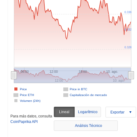
0.336
0.332
0.328
06:00
12:00
18:00
10. ago.
12:00
10. ago.
Price
Price in BTC
Price ETH
Capitalización de mercado
Volumen (24h)
Lineal
Logarítmico
Exportar
Para más datos, consulta
CoinPaprika API
Análisis Técnico