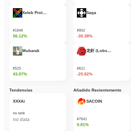
Xeleb Protocol
Saga
#1646
#952
56.12%
-30.38%
Mubarak
龙虾 (Lobster)
#525
#621
43.07%
-25.82%
Tendencias
Añadido Recientemente
XXXAi
SACOIN
no rank
no data
#7641
0.81%