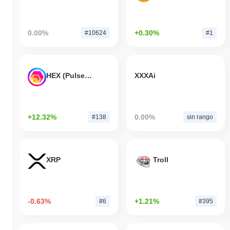
0.00%
+0.30%
#10624
#1
HEX (Pulsechain)
XXXAi
+12.32%
0.00%
#138
sin rango
XRP
Troll
-0.63%
+1.21%
#6
#395