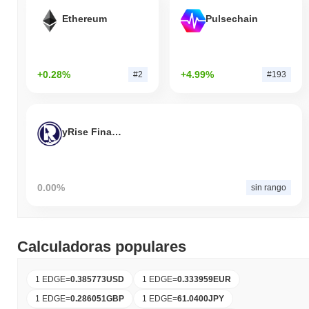
Ethereum
Pulsechain
+0.28%
+4.99%
#2
#193
yRise Finance
0.00%
sin rango
Calculadoras populares
1 EDGE
=
0.385773
USD
1 EDGE
=
0.333959
EUR
1 EDGE
=
0.286051
GBP
1 EDGE
=
61.0400
JPY