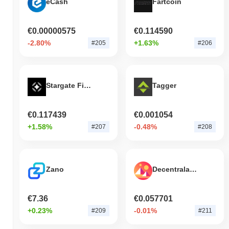
eCash
Fartcoin
€0.00000575
€0.114590
-2.80%
+1.63%
#205
#206
Stargate Finance
Tagger
€0.117439
€0.001054
+1.58%
-0.48%
#207
#208
Zano
Decentraland
€7.36
€0.057701
+0.23%
-0.01%
#209
#211