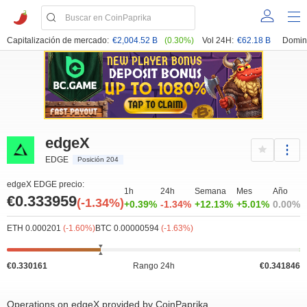
Capitalización de mercado:
€2,004.52 B
(0.30%)
Vol 24H:
€62.18 B
Domin
edgeX
EDGE
Posición 204
edgeX EDGE precio:
1h
24h
Semana
Mes
Año
€0.333959
(-1.34%)
+0.39%
-1.34%
+12.13%
+5.01%
0.00%
ETH 0.000201
(-1.60%)
BTC 0.00000594
(-1.63%)
€0.330161
Rango 24h
€0.341846
Operations on edgeX provided by CoinPaprika