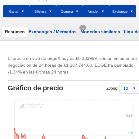
Ganar
Billetera
Compra
Vender
Exchange
12
Resumen
Exchanges
/
Mercados
Monedas similares
Liquid
El precio en vivo de edgeX hoy es
€0.333959
, con un volumen de
negociación de 24 horas de
€1,287,744.00
. EDGE ha cambiado
-1.34% en las últimas 24 horas.
Gráfico de precio
Zoom:
1d
0.344
0.34