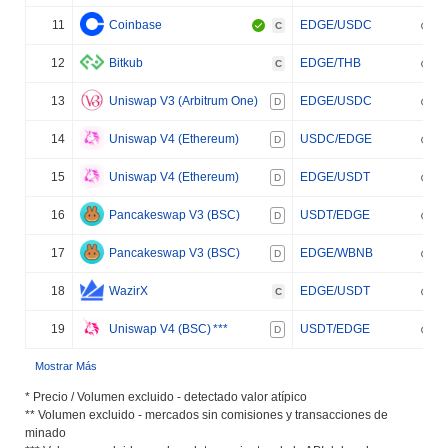
11
Coinbase
EDGE/USDC
C
12
Bitkub
EDGE/THB
C
13
Uniswap V3 (Arbitrum One)
EDGE/USDC
D
14
Uniswap V4 (Ethereum)
USDC/EDGE
D
15
Uniswap V4 (Ethereum)
EDGE/USDT
D
16
Pancakeswap V3 (BSC)
USDT/EDGE
D
17
Pancakeswap V3 (BSC)
EDGE/WBNB
D
18
WazirX
EDGE/USDT
C
19
Uniswap V4 (BSC)
***
USDT/EDGE
D
Mostrar Más
* Precio / Volumen excluido - detectado valor atípico
** Volumen excluido - mercados sin comisiones y transacciones de
minado