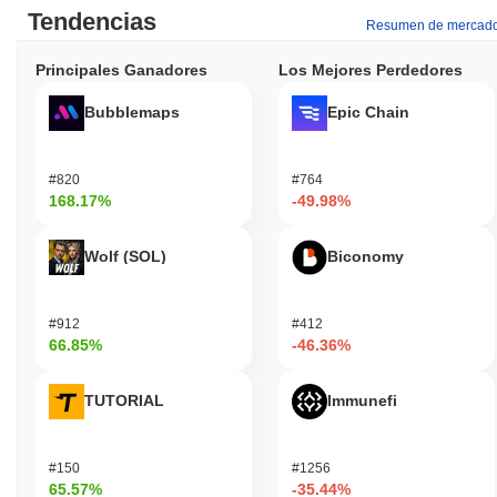
Tendencias
Resumen de mercad
Principales Ganadores
Los Mejores Perdedores
Bubblemaps
Epic Chain
#820
#764
168.17%
-49.98%
Wolf (SOL)
Biconomy
#912
#412
66.85%
-46.36%
TUTORIAL
Immunefi
#150
#1256
65.57%
-35.44%