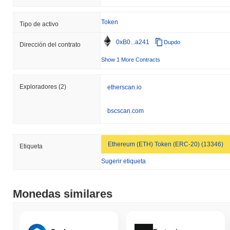
Token
Tipo de activo
0xB0...a241
Dupdo
Dirección del contrato
Show 1 More Contracts
Exploradores
(2)
etherscan.io
bscscan.com
Ethereum (ETH) Token (ERC-20) (13346)
Etiqueta
Sugerir etiqueta
Monedas similares