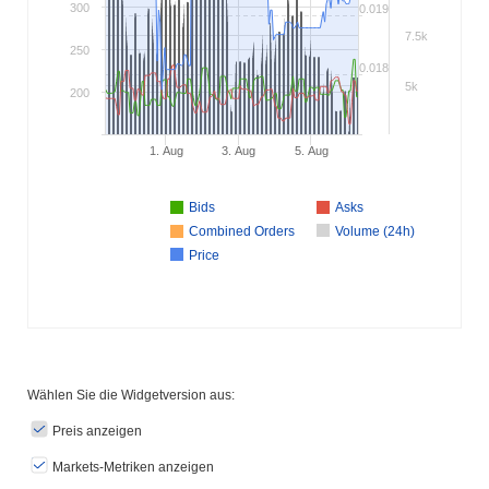
300
0.019
7.5k
250
0.018
5k
200
1. Aug
3. Aug
5. Aug
Bids
Asks
Combined Orders
Volume (24h)
Price
Wählen Sie die Widgetversion aus:
Preis anzeigen
Markets-Metriken anzeigen