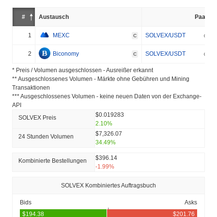
#
Austausch
Paar
1
MEXC
SOLVEX/USDT
C
2
Biconomy
SOLVEX/USDT
C
* Preis / Volumen ausgeschlossen - Ausreißer erkannt
** Ausgeschlossenes Volumen - Märkte ohne Gebühren und Mining
Transaktionen
*** Ausgeschlossenes Volumen - keine neuen Daten von der Exchange-
API
$0.019283
SOLVEX Preis
2.10%
$7,326.07
24 Stunden Volumen
34.49%
$396.14
Kombinierte Bestellungen
-1.99%
SOLVEX Kombiniertes Auftragsbuch
Bids
Asks