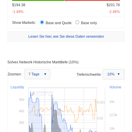
$194.38
$201.76
-1.49%
-2.46%
Show Markets:
Base and Quote
Base only
Lesen Sie hier, wie Sie diese Daten verwenden
Solvex Network Historische Markttiefe (10%):
Zoomen:
7 Tage
Tiefenschwelle:
10%
Liquidity
Volume
450
15k
0.021
400
12.5k
0.02
350
10k