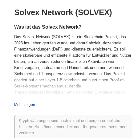
Solvex Network (SOLVEX)
Was ist das Solvex Network?
Das Solvex Network (SOLVEX) ist ein Blockchain-Projekt, das
2023 ins Leben gerufen wurde und darauf abzielt, dezentrale
Finanzanwendungen (DeFi) und -dienste zu erleichtern. Es soll
eine skalierbare und effiziente Plattform für Entwickler und Nutzer
bieten, um an verschiedenen finanziellen Aktivitäten wie
Kreditvergabe, -aufnahme und Handel teilzunehmen, während
Sicherheit und Transparenz gewährleistet werden. Das Projekt
operiert auf einer Layer-1-Blockchain und nutzt einen Proof-of-
Stake-Konsensmechanismus, der die
Transaktionsgeschwindigkeit erhöht und den Energieverbrauch
reduziert. Der native Token SOLVEX erfüllt mehrere Funktionen
innerhalb des Ökosystems, einschließlich Transaktionsgebühren,
Mehr zeigen
Staking-Belohnungen und Governance, was den Inhabern
ermöglicht, an Entscheidungsprozessen über die Zukunft des
Kryptowährungen sind hoch volatil und bergen erhebliche
Netzwerks teilzunehmen. Das Solvex Network zeichnet sich
Risiken. Sie können einen Teil oder Ihr gesamtes Investment
durch benutzerfreundliche Schnittstellen und robuste
verlieren.
Entwicklerwerkzeuge aus, die darauf abzielen, die Erstellung und