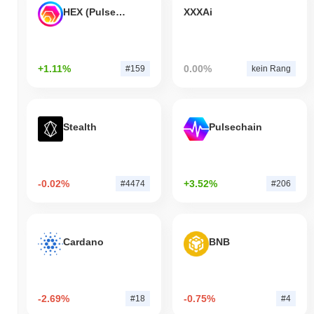
HEX (Pulsechain)
XXXAi
+1.11%
0.00%
#159
kein Rang
Stealth
Pulsechain
-0.02%
+3.52%
#4474
#206
Cardano
BNB
-2.69%
-0.75%
#18
#4