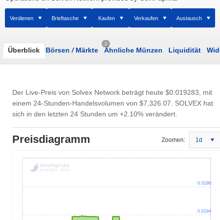
Verdienen
Brieftasche
Kaufen
Verkaufen
Austausch
2
Überblick
Börsen
/
Märkte
Ähnliche Münzen
Liquidität
Wid
Der Live-Preis von Solvex Network beträgt heute
$0.019283
, mit
einem 24-Stunden-Handelsvolumen von
$7,326.07
. SOLVEX hat
sich in den letzten 24 Stunden um +2.10% verändert.
Preisdiagramm
Zoomen:
1d
0.0196
0.0194