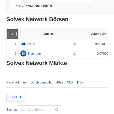
1 SOLVEX
=
0.00001010
ETH
Solvex Network Börsen
#
Quelle
Volume 24h (%)
1
MEXC
99.930000%
C
2
Biconomy
0.070000%
C
Solvex Network Märkte
Nach Volumen
Durch Liquidität
Alles
CEX
DEX
USD
Suchen