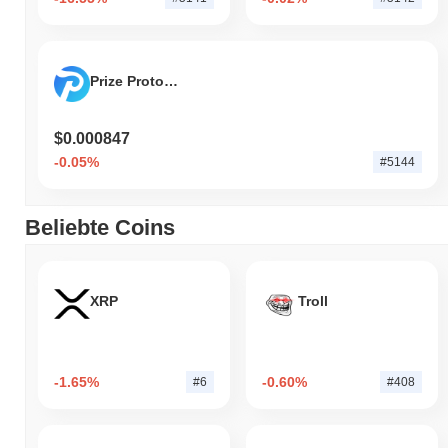
Prize Protocol
$0.000847
-0.05%
#5144
Beliebte Coins
XRP
Troll
-1.65%
-0.60%
#6
#408