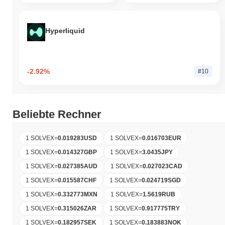
Hyperliquid
-2.92%
#10
Beliebte Rechner
1 SOLVEX
=
0.019283
USD
1 SOLVEX
=
0.016703
EUR
1 SOLVEX
=
0.014327
GBP
1 SOLVEX
=
3.0435
JPY
1 SOLVEX
=
0.027385
AUD
1 SOLVEX
=
0.027023
CAD
1 SOLVEX
=
0.015587
CHF
1 SOLVEX
=
0.024719
SGD
1 SOLVEX
=
0.332773
MXN
1 SOLVEX
=
1.5619
RUB
1 SOLVEX
=
0.315026
ZAR
1 SOLVEX
=
0.917775
TRY
1 SOLVEX
=
0.182957
SEK
1 SOLVEX
=
0.183883
NOK