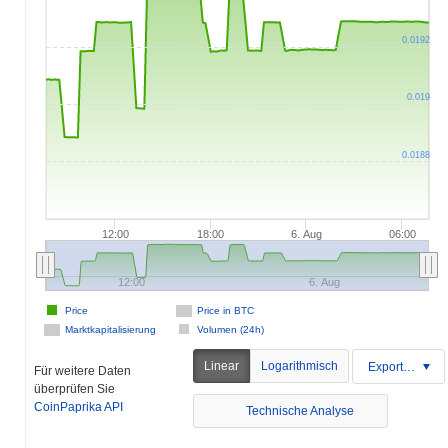
0.0192
0.019
0.0188
12:00
18:00
6. Aug
06:00
12:00
6. Aug
Price
Price in BTC
Marktkapitalisierung
Volumen (24h)
Linear
Logarithmisch
Exportieren
Für weitere Daten
überprüfen Sie
CoinPaprika API
Technische Analyse