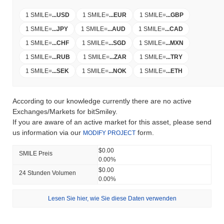
1 SMILE
=
...
USD
1 SMILE
=
...
EUR
1 SMILE
=
...
GBP
1 SMILE
=
...
JPY
1 SMILE
=
...
AUD
1 SMILE
=
...
CAD
1 SMILE
=
...
CHF
1 SMILE
=
...
SGD
1 SMILE
=
...
MXN
1 SMILE
=
...
RUB
1 SMILE
=
...
ZAR
1 SMILE
=
...
TRY
1 SMILE
=
...
SEK
1 SMILE
=
...
NOK
1 SMILE
=
...
ETH
According to our knowledge currently there are no active
Exchanges/Markets for bitSmiley.
If you are aware of an active market for this asset, please send
us information via our
form.
MODIFY PROJECT
$0.00
SMILE Preis
0.00%
$0.00
24 Stunden Volumen
0.00%
Lesen Sie hier, wie Sie diese Daten verwenden