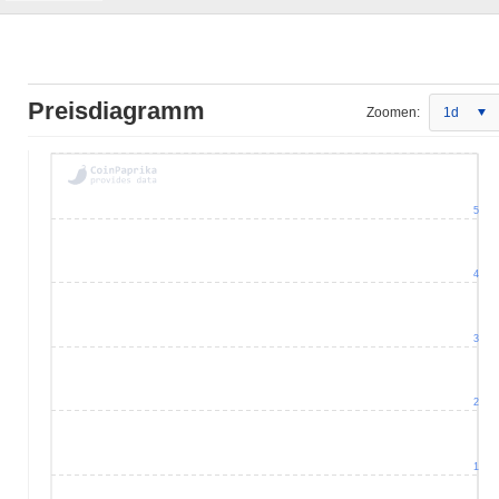
Preisdiagramm
Zoomen:
1d
5
4
3
2
1