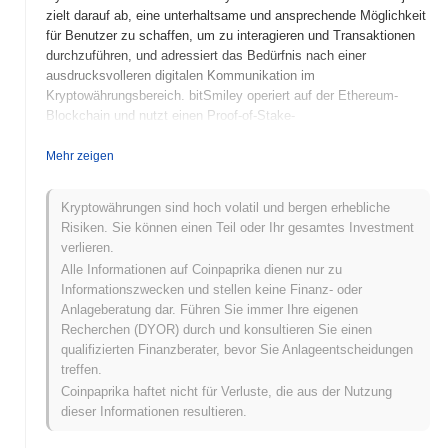
zielt darauf ab, eine unterhaltsame und ansprechende Möglichkeit
für Benutzer zu schaffen, um zu interagieren und Transaktionen
durchzuführen, und adressiert das Bedürfnis nach einer
ausdrucksvolleren digitalen Kommunikation im
Kryptowährungsbereich. bitSmiley operiert auf der Ethereum-
Blockchain und nutzt einen Proof-of-Stake-
Konsensmechanismus, der effiziente und sichere Transaktionen
ermöglicht. Der native Token, SMILE, erfüllt mehrere Zwecke
Mehr zeigen
innerhalb des Ökosystems, einschließlich der Erleichterung von
Transaktionen, der Belohnung von Benutzern für ihre Teilnahme
Kryptowährungen sind hoch volatil und bergen erhebliche
und der Ermöglichung von Governance-Funktionen, die es den
Risiken. Sie können einen Teil oder Ihr gesamtes Investment
Inhabern erlauben, Einfluss auf Projektentscheidungen zu
verlieren.
nehmen. Was bitSmiley auszeichnet, ist der Fokus auf die
Alle Informationen auf Coinpaprika dienen nur zu
Kombination von sozialer Interaktion mit Kryptowährung, wodurch
Informationszwecken und stellen keine Finanz- oder
eine gemeinschaftsorientierte Umgebung gefördert wird, in der
Anlageberatung dar. Führen Sie immer Ihre eigenen
Benutzer sich durch digitale Kunst und Emojis ausdrücken
Recherchen (DYOR) durch und konsultieren Sie einen
können. Dieser einzigartige Ansatz positioniert bitSmiley als
qualifizierten Finanzberater, bevor Sie Anlageentscheidungen
bedeutenden Akteur im Nischenbereich der sozialen
treffen.
Kryptowährungen und spricht Benutzer an, die sowohl finanzielle
Coinpaprika haftet nicht für Verluste, die aus der Nutzung
Transaktionen als auch persönliche Ausdrucksformen in ihren
dieser Informationen resultieren.
digitalen Interaktionen schätzen.