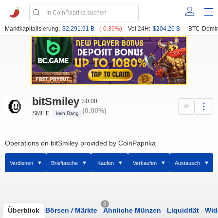
Marktkapitalisierung:
$2,291.91 B
(-0.39%)
Vol 24H:
$204.26 B
BTC-Domin
bitSmiley
$0.00
(0.00%)
SMILE
kein Rang
Operations on bitSmiley provided by CoinPaprika
Verdienen
Brieftasche
Kaufen
Verkaufen
Austausch
0
Überblick
Börsen
/
Märkte
Ähnliche Münzen
Liquidität
Wid