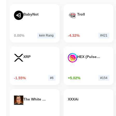
In den letzten 7 Tagen ist bitSmiley um
0.00%
gestiegen und
übertraf damit den gesamten Kryptomarkt der einen Rückgang
BabyNot
Troll
von
0.39%
verzeichnete. Dies deutet auf eine starke Performance
der Preisentwicklung von SMILE im Vergleich zur breiteren
Marktdynamik hin.
0.00%
-4.32%
kein Rang
#421
XRP
HEX (Pulsechain)
-1.55%
+5.02%
#6
#154
The White Bull
XXXAi