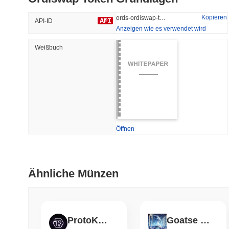
48.65%
-16.9%
Kopieren
ords-ordiswap-token
API-ID
Anzeigen wie es verwendet wird
Weißbuch
Trendend
Kürzlich Hinzugefügt
Hyperliquid
SACOIN
#10
#5308
-1.33%
-3.1%
Öffnen
Ähnliche Münzen
ProtoKOLs
Goatse of Gnosis