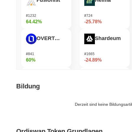
Fusionist
Heima
#1232
#724
64.42%
-25.78%
OVERTAKE
Shardeum
#841
#1665
60%
-24.89%
Cartesi
Infinex
Bildung
#499
#684
48.82%
-20.52%
Derzeit sind keine Bildungsart
Zerobase
DODO
Ordiswap Token Grundlagen
#394
#672