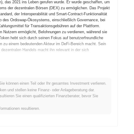
n), das 2021 ins Leben gerufen wurde. Er wurde geschaffen, um
stems der dezentralen Börsen (DEX) zu ermöglichen. Das Projekt
dard, der Interoperabilität und Smart-Contract-Funktionalität
lb des Ordiswap-Ökosystems, einschließlich Governance, bei
hlungsmittel für Transaktionsgebühren auf der Plattform.
 Nutzern ermöglicht, Belohnungen zu verdienen, während sie
 Token hebt sich durch seinen Fokus auf benutzerfreundliche
ihn zu einem bedeutenden Akteur im DeFi-Bereich macht. Sein
dezentralen Handels macht ihn relevant in der sich
in Whitepaper veröffentlichte, das die Vision und den
Testnetz im Juni 2021, was frühen Nutzern ermöglichte, mit der
Sie können einen Teil oder Ihr gesamtes Investment verlieren.
n Tests wurde das Hauptnetz im September 2021 gestartet, was
ken und stellen keine Finanz- oder Anlageberatung dar.
Entwicklung konzentrierte sich auf die Schaffung eines
tieren Sie einen qualifizierten Finanzberater, bevor Sie
tsbereitstellung ermöglicht. Die erste Verteilung des Ordiswap
 darauf abzielte, den Teilnehmern einen gerechten Zugang zu
formationen resultieren.
für das Wachstum und die Integration des Ordiswap Tokens