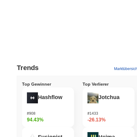
Trends
Marktübersich
Top Gewinner
Top Verlierer
Hashflow
Jotchua
#908
#1433
94.43%
-26.13%