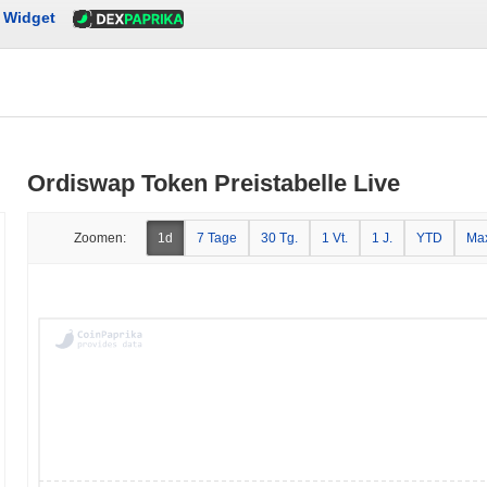
Widget
Ordiswap Token Preistabelle Live
Zoomen:
1d
7 Tage
30 Tg.
1 Vt.
1 J.
YTD
Ma