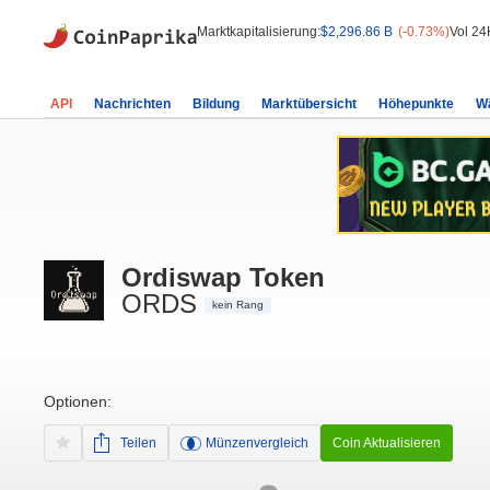
Marktkapitalisierung:
$2,296.86 B
(-0.73%)
Vol 24
API
Nachrichten
Bildung
Marktübersicht
Höhepunkte
W
Ordiswap Token
ORDS
kein Rang
Optionen:
Teilen
Münzenvergleich
Coin Aktualisieren