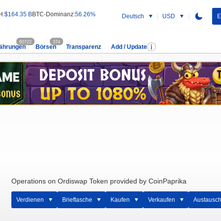
H:
$164.35 B
BTC-Dominanz:
56.26%
Deutsch
USD
E
60722
374
ährungen
Börsen
Transparenz
Add / Update
Operations on Ordiswap Token provided by CoinPaprika
Verdienen
Brieftasche
Kaufen
Verkaufen
Austausc