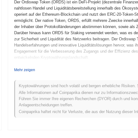
Der Ordiswap Token (ORDS) ist ein DeFi-Projekt (dezentrale Finanze
nahtlosen Handel und Liquiditätsbereitstellung innerhalb des Ökosy
operiert auf der Ethereum-Blockchain und nutzt den ERC-20-Token-Stan
ermöglicht. Der native Token, ORDS, erfüllt mehrere Zwecke innerha
der Inhaber über Protokolländerungen abstimmen können, sowie als Za
Darüber hinaus kann ORDS für Staking verwendet werden, was es den
zur Sicherheit und Liquidität des Netzwerks beitragen. Der Ordiswap
Handelserfahrungen und innovative Liquiditätslösungen hervor, was 
Engagement für die Verbesserung des Zugangs und der Effizienz des 
entwickelnden Kryptowährungslandschaft.
Wann und wie begann der Ordiswap Token?
Mehr zeigen
Der Ordiswap Token entstand im März 2021, als das Gründungsteam se
technischen Rahmen des Projekts umreißt. Das Projekt startete sein 
Kryptowährungen sind hoch volatil und bergen erhebliche Risiken. 
Plattform zu interagieren und Feedback zu geben. Nach erfolgreiche
Alle Informationen auf Coinpaprika dienen nur zu Informationszwec
den offiziellen Eintritt des Tokens in den Markt markierte. Die frühe 
Führen Sie immer Ihre eigenen Recherchen (DYOR) durch und konsul
Ökosystems für dezentrale Börsen, das nahtlosen Handel und Liquiditä
Anlageentscheidungen treffen.
Tokens erfolgte im Oktober 2021 durch ein faires Launch-Modell, das
Coinpaprika haftet nicht für Verluste, die aus der Nutzung dieser In
gewährleisten. Diese grundlegenden Schritte legten den Grundstein 
innerhalb der breiteren Landschaft der dezentralen Finanzen.
Was steht für den Ordiswap Token an?