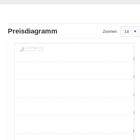
Preisdiagramm
Zoomen:
1d
5
4
3
2
1