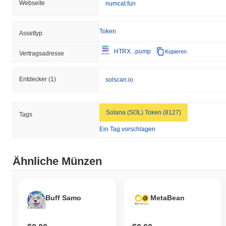
Webseite
numcat.fun
Token
Assettyp
HTRX...pump
Kopieren
Vertragsadresse
Entdecker
(1)
solscan.io
Solana (SOL) Token (8127)
Tags
Ein Tag vorschlagen
Ähnliche Münzen
Buff Samo
MetaBean