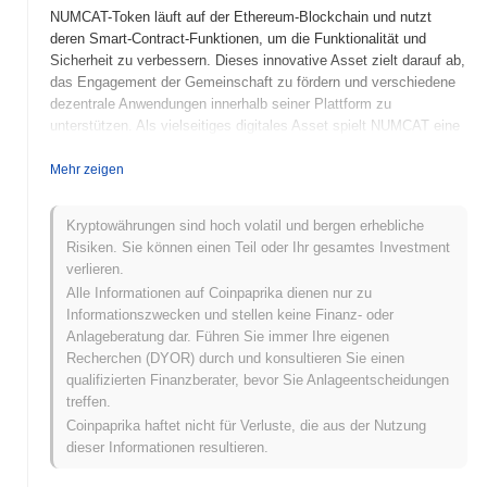
NUMCAT-Token läuft auf der Ethereum-Blockchain und nutzt
deren Smart-Contract-Funktionen, um die Funktionalität und
Sicherheit zu verbessern. Dieses innovative Asset zielt darauf ab,
das Engagement der Gemeinschaft zu fördern und verschiedene
dezentrale Anwendungen innerhalb seiner Plattform zu
unterstützen. Als vielseitiges digitales Asset spielt NUMCAT eine
entscheidende Rolle im breiteren Kryptowährungsumfeld.
Mehr zeigen
Wann und wie begann NUMCAT?
NUMCAT wurde 2021 ins Leben gerufen, erstellt von einem Team
Kryptowährungen sind hoch volatil und bergen erhebliche
von Entwicklern, die leidenschaftlich daran interessiert sind, die
Risiken. Sie können einen Teil oder Ihr gesamtes Investment
Welt der Kryptowährungen mit katzenbezogenen Sammlerstücken
verlieren.
zu verbinden. Das Projekt gewann an Fahrt durch seinen
Alle Informationen auf Coinpaprika dienen nur zu
einzigartigen Ansatz zu NFTs und dem Engagement der
Informationszwecken und stellen keine Finanz- oder
Gemeinschaft und etablierte schnell eine engagierte
Anlageberatung dar. Führen Sie immer Ihre eigenen
Benutzerbasis. NUMCAT wurde zunächst an mehreren
Recherchen (DYOR) durch und konsultieren Sie einen
dezentralen Börsen gelistet, was zu seinem frühen Wachstum
qualifizierten Finanzberater, bevor Sie Anlageentscheidungen
und seiner Sichtbarkeit auf dem Kryptomarkt beitrug.
treffen.
Coinpaprika haftet nicht für Verluste, die aus der Nutzung
Was steht für NUMCAT an?
dieser Informationen resultieren.
NUMCAT bereitet sich auf eine aufregende Phase mit den
neuesten Roadmap-Updates vor. Zu den kommenden Funktionen