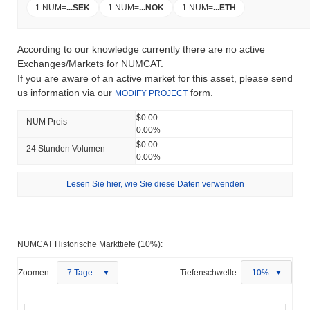
1 NUM
=
...
SEK
1 NUM
=
...
NOK
1 NUM
=
...
ETH
According to our knowledge currently there are no active
Exchanges/Markets for NUMCAT.
If you are aware of an active market for this asset, please send
us information via our
form.
MODIFY PROJECT
$0.00
NUM Preis
0.00%
$0.00
24 Stunden Volumen
0.00%
Lesen Sie hier, wie Sie diese Daten verwenden
NUMCAT Historische Markttiefe (10%):
Zoomen:
7 Tage
Tiefenschwelle:
10%