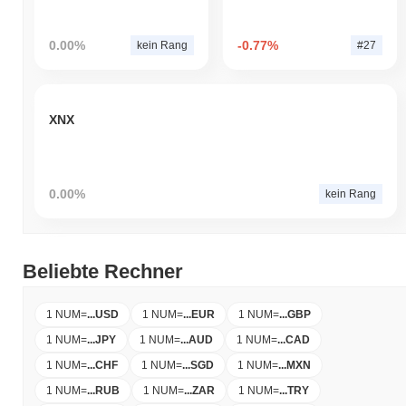
0.00%
-0.77%
kein Rang
#27
XNX
0.00%
kein Rang
Beliebte Rechner
1 NUM
=
...
USD
1 NUM
=
...
EUR
1 NUM
=
...
GBP
1 NUM
=
...
JPY
1 NUM
=
...
AUD
1 NUM
=
...
CAD
1 NUM
=
...
CHF
1 NUM
=
...
SGD
1 NUM
=
...
MXN
1 NUM
=
...
RUB
1 NUM
=
...
ZAR
1 NUM
=
...
TRY