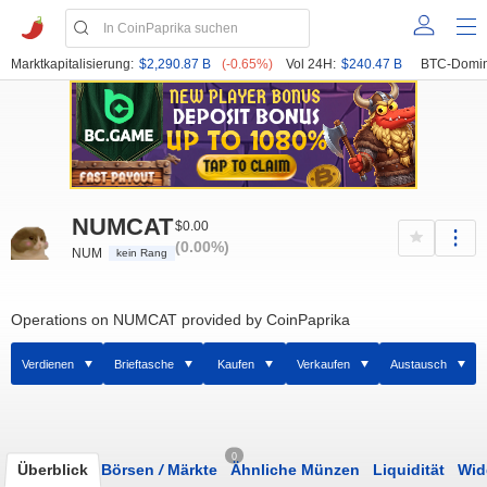
Marktkapitalisierung:
$2,290.87 B
(-0.65%)
Vol 24H:
$240.47 B
BTC-Domin
NUMCAT
$0.00
(0.00%)
NUM
kein Rang
Operations on NUMCAT provided by CoinPaprika
Verdienen
Brieftasche
Kaufen
Verkaufen
Austausch
0
Überblick
Börsen
/
Märkte
Ähnliche Münzen
Liquidität
Wid