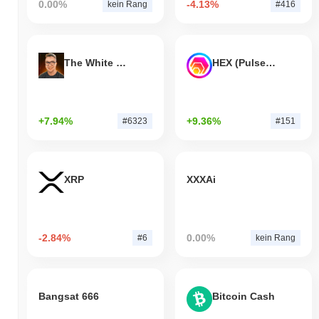
0.00%
-4.13%
kein Rang
#416
The White Bull
HEX (Pulsechain)
+7.94%
+9.36%
#6323
#151
XRP
XXXAi
-2.84%
0.00%
#6
kein Rang
Bangsat 666
Bitcoin Cash