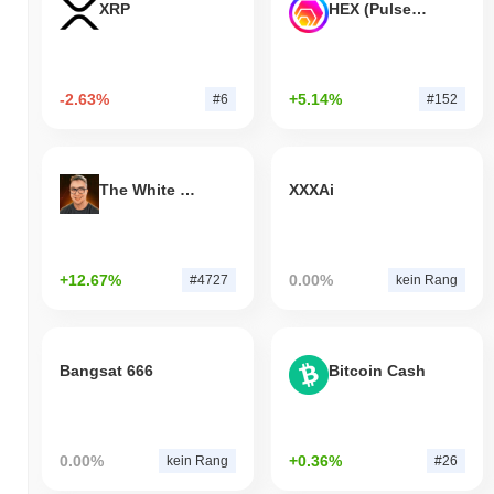
XRP
HEX (Pulsechain)
-2.63%
+5.14%
#6
#152
The White Bull
XXXAi
+12.67%
0.00%
#4727
kein Rang
Bangsat 666
Bitcoin Cash
0.00%
+0.36%
kein Rang
#26