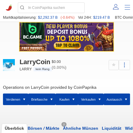
Marktkapitalisierung:
$2,292.37 B
(-0.64%)
Vol 24H:
$219.47 B
BTC-Domin
LarryCoin
$0.00
(0.00%)
LARRY
kein Rang
Operations on LarryCoin provided by CoinPaprika
Verdienen
Brieftasche
Kaufen
Verkaufen
Austausch
0
Überblick
Börsen
/
Märkte
Ähnliche Münzen
Liquidität
Wid