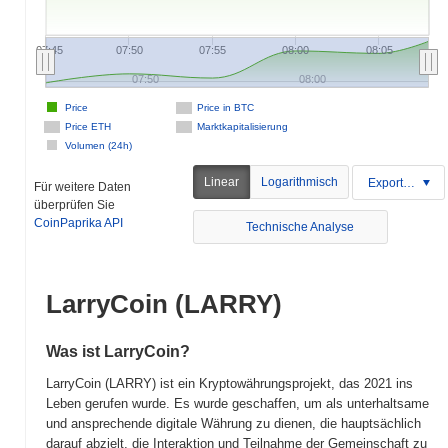
07:45
07:50
07:55
08:00
08:05
07:50
08:00
Price
Price in BTC
Price ETH
Marktkapitalisierung
Volumen (24h)
Linear
Logarithmisch
Exportieren
Für weitere Daten
überprüfen Sie
CoinPaprika API
Technische Analyse
LarryCoin (LARRY)
Was ist LarryCoin?
LarryCoin (LARRY) ist ein Kryptowährungsprojekt, das 2021 ins
Leben gerufen wurde. Es wurde geschaffen, um als unterhaltsame
und ansprechende digitale Währung zu dienen, die hauptsächlich
darauf abzielt, die Interaktion und Teilnahme der Gemeinschaft zu