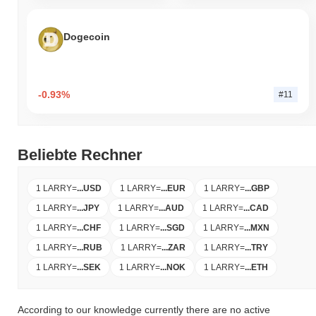
Dogecoin
-0.93%
#11
Beliebte Rechner
1 LARRY
=
...
USD
1 LARRY
=
...
EUR
1 LARRY
=
...
GBP
1 LARRY
=
...
JPY
1 LARRY
=
...
AUD
1 LARRY
=
...
CAD
1 LARRY
=
...
CHF
1 LARRY
=
...
SGD
1 LARRY
=
...
MXN
1 LARRY
=
...
RUB
1 LARRY
=
...
ZAR
1 LARRY
=
...
TRY
1 LARRY
=
...
SEK
1 LARRY
=
...
NOK
1 LARRY
=
...
ETH
According to our knowledge currently there are no active