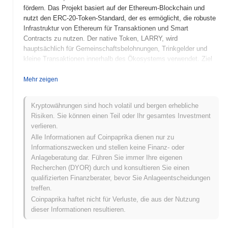
fördern. Das Projekt basiert auf der Ethereum-Blockchain und
nutzt den ERC-20-Token-Standard, der es ermöglicht, die robuste
Infrastruktur von Ethereum für Transaktionen und Smart
Contracts zu nutzen. Der native Token, LARRY, wird
hauptsächlich für Gemeinschaftsbelohnungen, Trinkgelder und
kleine Transaktionen innerhalb des Ökosystems verwendet. Ziel
ist es, eine spielerische Umgebung für die Nutzer zu schaffen und
die Akzeptanz von Kryptowährungen im Alltag zu fördern.
Mehr zeigen
LarryCoin hebt sich durch sein einzigartiges Branding und seinen
gemeinschaftsorientierten Ansatz hervor und positioniert sich als
Kryptowährungen sind hoch volatil und bergen erhebliche
eine unbeschwerte Alternative im Kryptowährungsraum. Der
Risiken. Sie können einen Teil oder Ihr gesamtes Investment
Fokus auf Gemeinschaftsengagement und Zugänglichkeit macht
verlieren.
es besonders bedeutend für Nutzer, die neu in der Welt der
Alle Informationen auf Coinpaprika dienen nur zu
digitalen Währungen sind.
Informationszwecken und stellen keine Finanz- oder
Wann und wie begann LarryCoin?
Anlageberatung dar. Führen Sie immer Ihre eigenen
Recherchen (DYOR) durch und konsultieren Sie einen
LarryCoin entstand im März 2021, als ein Team von Entwicklern
qualifizierten Finanzberater, bevor Sie Anlageentscheidungen
sein Whitepaper veröffentlichte, das die Vision und technischen
treffen.
Spezifikationen des Projekts umreißt. Das Projekt startete sein
Coinpaprika haftet nicht für Verluste, die aus der Nutzung
Testnetz im Juni 2021, was Entwicklern und frühen Nutzern
dieser Informationen resultieren.
ermöglichte, mit den Funktionen und Möglichkeiten der Plattform
zu experimentieren. Nach erfolgreichen Tests wurde das