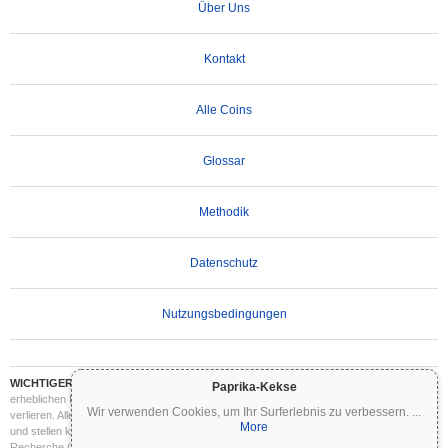
Über Uns
Kontakt
Alle Coins
Glossar
Methodik
Datenschutz
Nutzungsbedingungen
WICHTIGER HAFTUNGSAUSSCHLUSS:
Kryptowährungen sind hochvolatil und mit
Paprika-Kekse
erheblichen Risiken verbunden. Sie können einen Teil oder Ihre gesamte Investition
Wir verwenden Cookies, um Ihr Surferlebnis zu verbessern.
...
verlieren. Alle Informationen auf Coinpaprika dienen ausschließlich Informationszwecken
More
und stellen keine Finanz- oder Anlageberatung dar. Führen Sie stets Ihre eigene
Recherche (DYOR) durch und konsultieren Sie einen qualifizierten Finanzberater, bevor