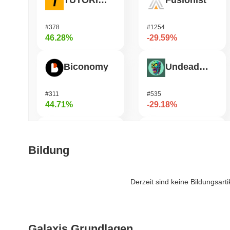
TUTORIAL
Fusionist
#378
#1254
46.28%
-29.59%
Biconomy
Undeads Games
#311
#535
44.71%
-29.18%
DAO Maker Token
Pirate Nation Token
Bildung
#975
#1814
38.84%
-25.39%
Derzeit sind keine Bildungsart
Bless
Orochi Network
Galaxis Grundlagen
#446
#359