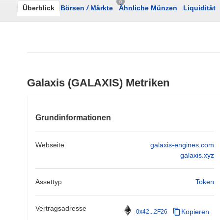
0
Überblick
Börsen
/
Märkte
Ähnliche Münzen
Liquidität
Galaxis (GALAXIS) Metriken
Grundinformationen
Webseite
galaxis-engines.com
galaxis.xyz
Assettyp
Token
Vertragsadresse
Kopieren
0x42...2F26