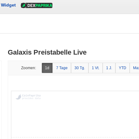
Widget
Galaxis Preistabelle Live
Zoomen:
1d
7 Tage
30 Tg.
1 Vt.
1 J.
YTD
Ma