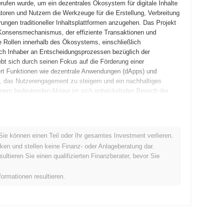
rufen wurde, um ein dezentrales Ökosystem für digitale Inhalte
oren und Nutzern die Werkzeuge für die Erstellung, Verbreitung
rungen traditioneller Inhaltsplattformen anzugehen. Das Projekt
e-Konsensmechanismus, der effiziente Transaktionen und
e Rollen innerhalb des Ökosystems, einschließlich
ch Inhaber an Entscheidungsprozessen bezüglich der
bt sich durch seinen Fokus auf die Förderung einer
iert Funktionen wie dezentrale Anwendungen (dApps) und
ab, das Nutzerengagement zu steigern und ein nachhaltiges
einem bedeutenden Akteur im sich entwickelnden Bereich der
er veröffentlichte, das die Vision und den technischen
Sie können einen Teil oder Ihr gesamtes Investment verlieren.
 Juni 2021, was Entwicklern und frühen Anwendern ermöglichte,
ken und stellen keine Finanz- oder Anlageberatung dar.
entscheidend für die Verfeinerung der Plattform und die
tieren Sie einen qualifizierten Finanzberater, bevor Sie
tz wechselte Galaxis im Dezember 2021 zur Hauptnetz-
em markierte. Die erste Verteilung des Galaxis-Tokens erfolgte
formationen resultieren.
, die Beteiligung der Community und den gerechten Zugang zum
 Engagement für den Aufbau einer dezentralen Plattform und
des Ökosystems. Der frühe Fokus auf Community-Engagement
 der Projektentwicklung.