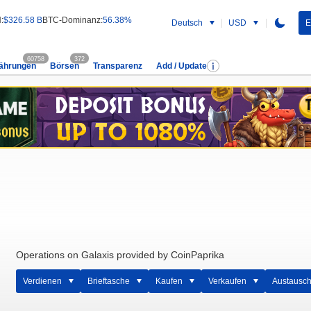
:
$326.58 B
BTC-Dominanz:
56.38%
Deutsch
USD
E
60758
372
ährungen
Börsen
Transparenz
Add / Update
Operations on Galaxis provided by CoinPaprika
Verdienen
Brieftasche
Kaufen
Verkaufen
Austausc