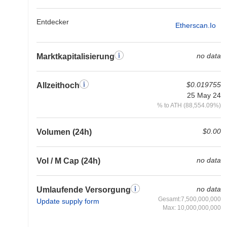
Entdecker
Etherscan.io
no data
Marktkapitalisierung
$0.019755
Allzeithoch
25 May 24
% to ATH (88,554.09%)
$0.00
Volumen (24h)
no data
Vol / M Cap (24h)
no data
Umlaufende Versorgung
Gesamt:7,500,000,000
Update supply form
Max: 10,000,000,000