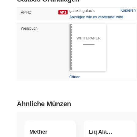
38.63%
-24.63%
Kopieren
galaxis-galaxis
API-ID
Anzeigen wie es verwendet wird
Weißbuch
Trendend
Kürzlich Hinzugefügt
HEX (Pulsechain)
SACOIN
#139
#10774
16.99%
0.45%
Öffnen
Ähnliche Münzen
Mether
Liq Alameda