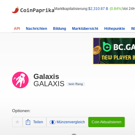
Marktkapitalisierung:
$2,310.87 B
(0.84%)
Vol 24H
API
Nachrichten
Bildung
Marktübersicht
Höhepunkte
W
Galaxis
GALAXIS
kein Rang
Optionen:
Teilen
Münzenvergleich
Coin Aktualisieren