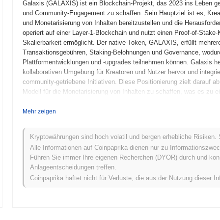
Galaxis (GALAXIS) ist ein Blockchain-Projekt, das 2023 ins Leben ge
und Community-Engagement zu schaffen. Sein Hauptziel ist es, Kreat
und Monetarisierung von Inhalten bereitzustellen und die Herausforde
operiert auf einer Layer-1-Blockchain und nutzt einen Proof-of-Stak
Skalierbarkeit ermöglicht. Der native Token, GALAXIS, erfüllt mehrer
Transaktionsgebühren, Staking-Belohnungen und Governance, wodur
Plattformentwicklungen und -upgrades teilnehmen können. Galaxis he
kollaborativen Umgebung für Kreatoren und Nutzer hervor und integr
community-getriebene Initiativen. Diese Positionierung zielt darauf 
Modell für die Monetarisierung von Inhalten zu schaffen, was es zu 
dezentralen Inhaltsplattformen macht.
Mehr zeigen
Wann und wie begann Galaxis?
Galaxis entstand im März 2021, als das Gründungsteam sein Whitepap
Kryptowährungen sind hoch volatil und bergen erhebliche Risiken. 
Rahmen des Projekts umreißt. Das Projekt startete sein Testnetz im
Alle Informationen auf Coinpaprika dienen nur zu Informationszwec
die Funktionen zu erkunden und Feedback zu geben. Diese Phase war 
Führen Sie immer Ihre eigenen Recherchen (DYOR) durch und konsul
Gewährleistung einer robusten Benutzererfahrung. Nach dem Testne
Anlageentscheidungen treffen.
Einführung, was seinen offiziellen Eintritt in das Blockchain-Ökosyst
Coinpaprika haftet nicht für Verluste, die aus der Nutzung dieser In
im Januar 2022 durch ein faires Launch-Modell, das darauf abzielte
Token zu fördern. Diese grundlegenden Schritte etablierten Galaxis'
bereiteten den Weg für die zukünftige Entwicklung und Expansion 
und technologische Verfeinerung war entscheidend für die Gestaltung