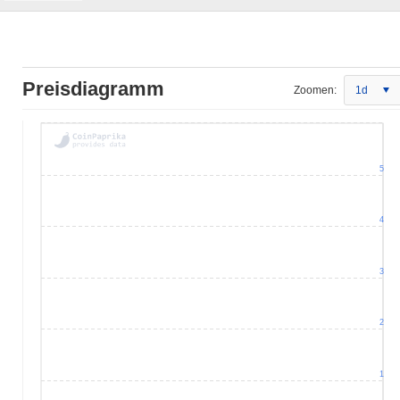
Preisdiagramm
Zoomen:
1d
5
4
3
2
1