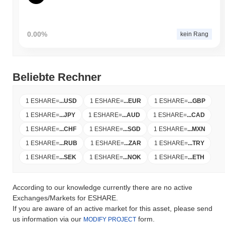
0.00%
kein Rang
Beliebte Rechner
1 ESHARE
=
...
USD
1 ESHARE
=
...
EUR
1 ESHARE
=
...
GBP
1 ESHARE
=
...
JPY
1 ESHARE
=
...
AUD
1 ESHARE
=
...
CAD
1 ESHARE
=
...
CHF
1 ESHARE
=
...
SGD
1 ESHARE
=
...
MXN
1 ESHARE
=
...
RUB
1 ESHARE
=
...
ZAR
1 ESHARE
=
...
TRY
1 ESHARE
=
...
SEK
1 ESHARE
=
...
NOK
1 ESHARE
=
...
ETH
According to our knowledge currently there are no active
Exchanges/Markets for ESHARE.
If you are aware of an active market for this asset, please send
us information via our
form.
MODIFY PROJECT