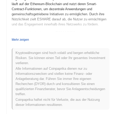
läuft auf der Ethereum-Blockchain und nutzt deren Smart-
Contract-Funktionen, um dezentrale Anwendungen und
gemeinschaftsgetriebene Initiativen zu ermöglichen. Durch ihre
Nützlichkeit zielt ESHARE darauf ab, die Nutzer zu ermächtigen
und das Engagement innerhalb ihres Netzwerks zu fördern.
Wann und wie begann ESHARE?
Mehr zeigen
ESHARE wurde 2021 als Teil des ESHARE-Ökosystems
gestartet, das dezentrale Finanzlösungen (DeFi) bereitstellen
möchte. Das Projekt wurde von einem Team von Blockchain-
Kryptowährungen sind hoch volatil und bergen erhebliche
Enthusiasten entwickelt, obwohl spezifische Details über die
Risiken. Sie können einen Teil oder Ihr gesamtes Investment
Gründer nicht weit verbreitet dokumentiert sind. Zunächst auf
verlieren.
verschiedenen dezentralen Börsen gelistet, gewann ESHARE
Alle Informationen auf Coinpaprika dienen nur zu
innerhalb der DeFi-Community an Bedeutung, was zu seiner
Informationszwecken und stellen keine Finanz- oder
frühen Akzeptanz und seinem Wachstum beitrug. Das Projekt hat
Anlageberatung dar. Führen Sie immer Ihre eigenen
sich seitdem darauf konzentriert, seine Plattform und Nutzerbasis
Recherchen (DYOR) durch und konsultieren Sie einen
zu erweitern und sich als Akteur im sich schnell entwickelnden
qualifizierten Finanzberater, bevor Sie Anlageentscheidungen
DeFi-Bereich zu positionieren.
treffen.
Coinpaprika haftet nicht für Verluste, die aus der Nutzung
Was steht für ESHARE an?
dieser Informationen resultieren.
ESHARE steht vor bedeutenden Fortschritten, während es seinen
Fahrplan vorantreibt, mit mehreren wichtigen Updates am