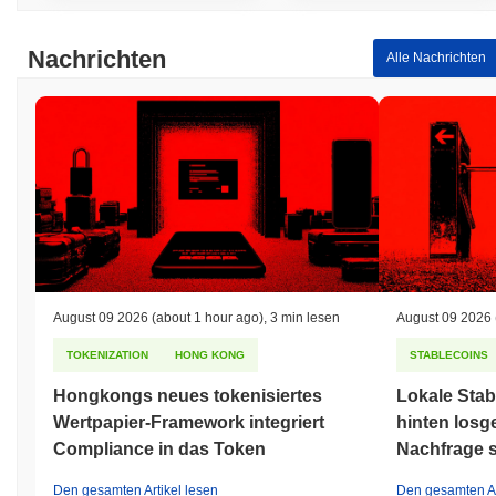
ESHARE
$0.00
.
Was ist die Preisspanne von ESHARE in der
Nachrichten
Alle Nachrichten
Vergangenheit?
Allzeithoch (ATH):
$3,089.62
Allzeittief (ATL):
$0.00
ESHARE wird derzeit
~99.99%
unter seinem ATH gehandelt .
Wie schneidet ESHARE im Vergleich zum
breiteren Kryptomarkt ab?
In den letzten 7 Tagen ist ESHARE um
0.00%
gestiegen und
übertraf damit den gesamten Kryptomarkt der einen Rückgang
August 09 2026
(about 1 hour ago)
,
3 min lesen
August 09 2026
von
0.02%
verzeichnete. Dies deutet auf eine starke Performance
der Preisentwicklung von ESHARE im Vergleich zur breiteren
TOKENIZATION
HONG KONG
STABLECOINS
Marktdynamik hin.
Hongkongs neues tokenisiertes
Lokale Sta
Wertpapier-Framework integriert
hinten losg
Compliance in das Token
Nachfrage s
Den gesamten Artikel lesen
Den gesamten Ar