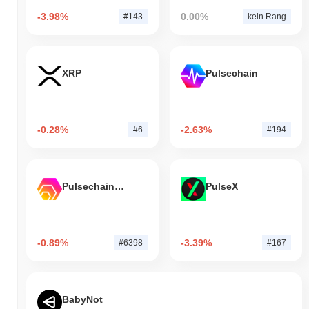
-3.98%
0.00%
#143
kein Rang
XRP
Pulsechain
-0.28%
-2.63%
#6
#194
Pulsechain Bridged HEX (Pulsechain)
PulseX
-0.89%
-3.39%
#6398
#167
BabyNot