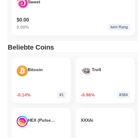
Sweet
$0.00
0.00%
kein Rang
Beliebte Coins
Bitcoin
Troll
-0.14%
-0.96%
#1
#384
HEX (Pulsechain)
XXXAi