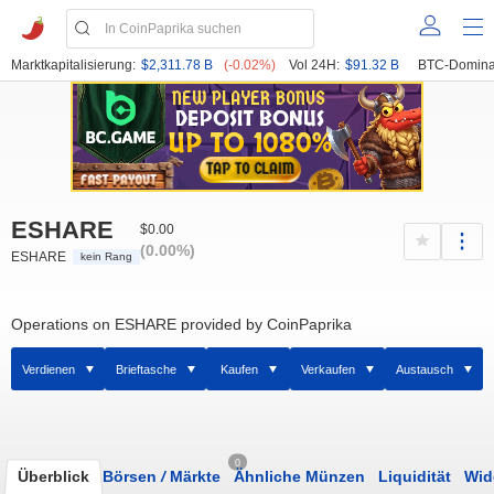
Marktkapitalisierung:
$2,311.78 B
(-0.02%)
Vol 24H:
$91.32 B
BTC-Domina
ESHARE
$0.00
(0.00%)
ESHARE
kein Rang
Operations on ESHARE provided by CoinPaprika
Verdienen
Brieftasche
Kaufen
Verkaufen
Austausch
0
Überblick
Börsen
/
Märkte
Ähnliche Münzen
Liquidität
Wid