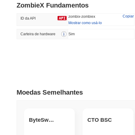
ZombieX Fundamentos
#361
#1284
49.89%
-14.78%
Copiar
zombix-zombiex
ID da API
Mostrar como usá-lo
Carteira de hardware
Tendências
Sim
Adicionado
Recentemente
Hyperliquid
SACOIN
#10
-1.32%
#4938
no data
Moedas Semelhantes
ByteSwapper
CTO BSC