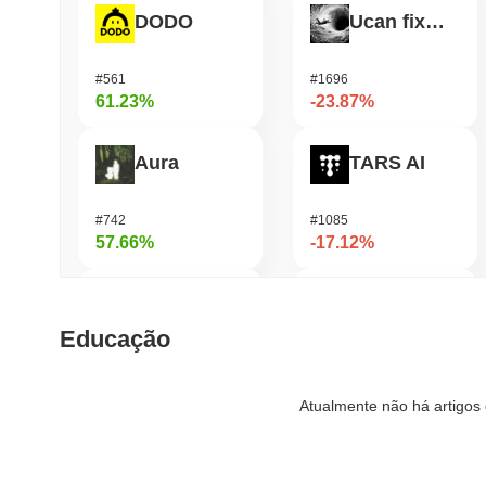
DODO
Ucan fix life in1day
#561
#1696
61.23%
-23.87%
Aura
TARS AI
#742
#1085
57.66%
-17.12%
FUNToken
Seeker
Educação
#357
#380
49.99%
-16.48%
Atualmente não há artigos 
Bless
OctaSpace