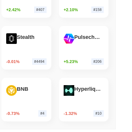
entralizadas Cai
+2.42%
+2.10%
#407
#158
de leitura
do Coldcard de 2021 Ainda Está Drenando
Stealth
Pulsechain
-0.01%
+5.23%
#4494
#206
BNB
Hyperliquid
-0.73%
-1.32%
#4
#10