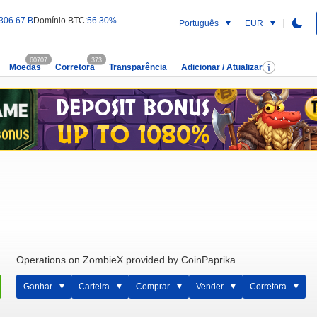
306.67 B
Domínio BTC:
56.30%
Português
EUR
60707
373
Moedas
Corretora
Transparência
Adicionar / Atualizar
Operations on ZombieX provided by CoinPaprika
Ganhar
Carteira
Comprar
Vender
Corretora