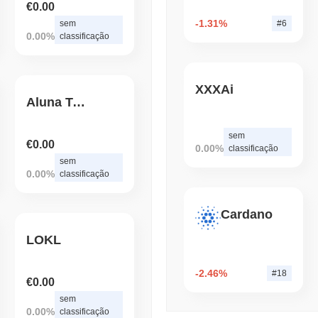
€0.00
Volume das Exchanges C
-1.31%
sem
#6
0.00%
classificação
August 04 2026
(1 day ago)
,
3 min 
BITCOIN
HACKERS
Uma Falha de Firmware 
XXXAi
Carteiras de Bitcoin
Aluna Token
sem
€0.00
0.00%
classificação
sem
0.00%
classificação
Cardano
LOKL
-2.46%
#18
€0.00
sem
0.00%
classificação