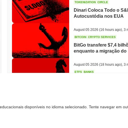
TOKENIZATION
CIRCLE
Dinari Coloca Todo o S&
Autocustódia nos EUA
August 05 2026
(16 hours ago)
,
3 
BITCOIN
CRYPTO SERVICES
BitGo transfere $7,4 bilh
enquanto a migração do 
August 05 2026
(18 hours ago)
,
3 
ETFS
BANKS
O Maior Banco da Itália 
para Triplicar sua Apost
August 05 2026
(20 hours ago)
,
3 
educacionais disponíveis no idioma selecionado. Tente navegar em out
ECONOMIC DATA
WEB3
Dados do PIB dos EUA c
crescimento do 2º trimes