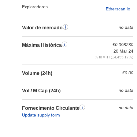
Exploradores
Etherscan.io
no data
Valor de mercado
€0.098230
Máxima Histórica
20 Mar 24
% to ATH (14,455.17%)
€0.00
Volume (24h)
no data
Vol / M Cap (24h)
no data
Fornecimento Circulante
Update supply form