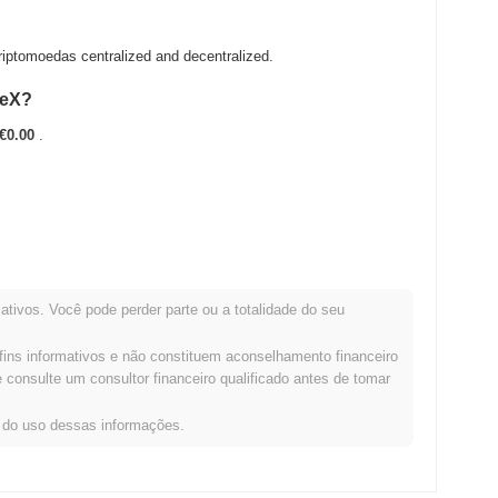
ptomoedas centralized and decentralized.
ieX?
€0.00
.
ATH .
ativos. Você pode perder parte ou a totalidade do seu
ão com o mercado cripto mais amplo?
fins informativos e não constituem aconselhamento financeiro
ado cripto geral que registrou um ganho de
0.80%
. Isso indica
consulte um consultor financeiro qualificado antes de tomar
momentum do mercado mais amplo.
s do uso dessas informações.