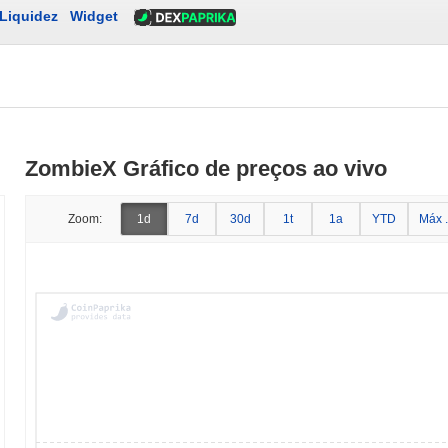
Liquidez
Widget
ZombieX Gráfico de preços ao vivo
Zoom:
1d
7d
30d
1t
1a
YTD
Máx .