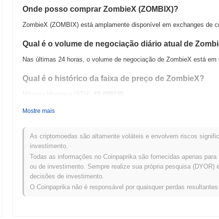
Onde posso comprar ZombieX (ZOMBIX)?
ZombieX (ZOMBIX) está amplamente disponível em exchanges de cri
Qual é o volume de negociação diário atual de Zomb
Nas últimas 24 horas, o volume de negociação de ZombieX está em
Qual é o histórico da faixa de preço de ZombieX?
Máxima Histórica (ATH):
€0.098230
Mínima Histórica (ATL):
€0.00
Mostre mais
ZombieX está sendo negociado atualmente
~99.31%
abaixo de sua 
As criptomoedas são altamente voláteis e envolvem riscos signific
Como ZombieX está se desempenhando em comparaç
investimento.
Todas as informações no Coinpaprika são fornecidas apenas para 
Nos últimos 7 dias, ZombieX ganhou
0.00%
, ficando abaixo do merc
ou de investimento. Sempre realize sua própria pesquisa (DYOR) e 
um atraso temporário na ação de preço de ZOMBIX em relação ao 
decisões de investimento.
O Coinpaprika não é responsável por quaisquer perdas resultante