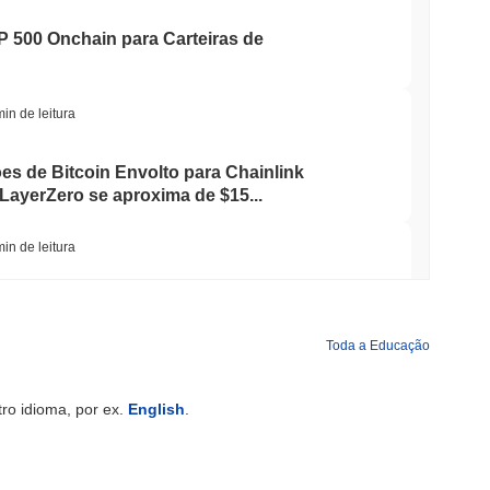
P 500 Onchain para Carteiras de
min de leitura
ões de Bitcoin Envolto para Chainlink
LayerZero se aproxima de $15...
min de leitura
Reduziu as Participações em ETF de Bitcoin
a em Ether Staked
Toda a Educação
min de leitura
ro idioma, por ex.
English
.
hegam ao blockchain enquanto o
tre desacelera para 1,5%