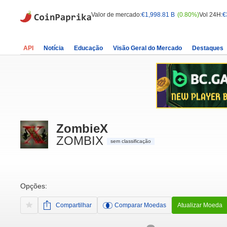
Valor de mercado:
€1,998.81 B
(0.80%)
Vol 24H:
€
API
Notícia
Educação
Visão Geral do Mercado
Destaques
ZombieX
ZOMBIX
sem classificação
Opções:
Compartilhar
Comparar Moedas
Atualizar Moeda