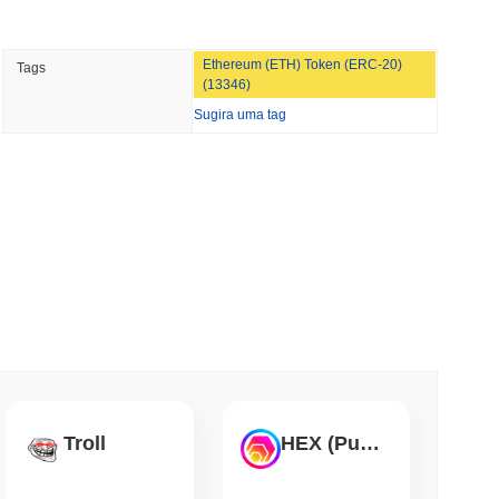
min de leitura
Ethereum (ETH) Token (ERC-20)
Tags
hões de Fundos de Dinheiro Europeus para o
(13346)
Sugira uma tag
min de leitura
TY Depende de uma Janela de Quatro Dias no
so
de leitura
 Caminho Para Stablecoins Com Acordo de
de leitura
Troll
HEX (Pulsechain)
ança uma Participação Recorde enquanto o