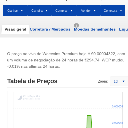
Ganhar
Carteira
Comprar
Vender
Corretora
1
Visão geral
Corretora
/
Mercados
Moedas Semelhantes
Liqu
O preço ao vivo de Weecoins Premium hoje é
€0.00004322
, com
um volume de negociação de 24 horas de
€294.74
. WCP mudou
-0.01% nas últimas 24 horas.
Tabela de Preços
Zoom:
1d
0.000054
0.000048