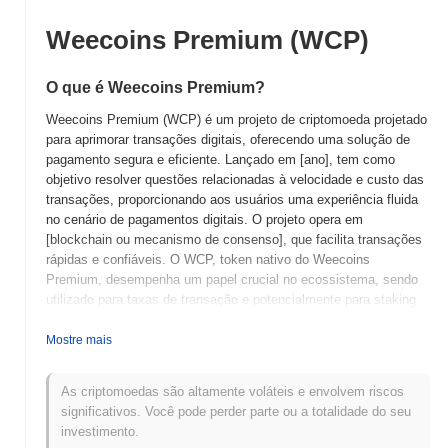
Weecoins Premium (WCP)
O que é Weecoins Premium?
Weecoins Premium (WCP) é um projeto de criptomoeda projetado
para aprimorar transações digitais, oferecendo uma solução de
pagamento segura e eficiente. Lançado em [ano], tem como
objetivo resolver questões relacionadas à velocidade e custo das
transações, proporcionando aos usuários uma experiência fluida
no cenário de pagamentos digitais. O projeto opera em
[blockchain ou mecanismo de consenso], que facilita transações
rápidas e confiáveis. O WCP, token nativo do Weecoins
Premium, desempenha um papel crucial no ecossistema, sendo
utilizado para taxas de transação e potencialmente para staking
ou governança, dependendo das utilidades específicas do projeto.
O que distingue o Weecoins Premium é seu foco em
Mostre mais
[característica ou inovação única], que o diferencia de outras
soluções de pagamento digital. Essa ênfase em [um aspecto
As criptomoedas são altamente voláteis e envolvem riscos
particular, como segurança, velocidade ou facilidade de uso]
significativos. Você pode perder parte ou a totalidade do seu
posiciona o Weecoins Premium como um jogador significativo no
investimento.
campo dos pagamentos em criptomoeda, oferecendo uma