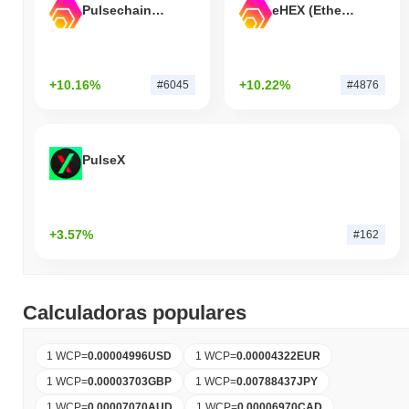
Pulsechain Bridged HEX (Pulsechain)
eHEX (Ethereum)
+10.16%
+10.22%
#6045
#4876
PulseX
+3.57%
#162
Calculadoras populares
1 WCP
=
0.00004996
USD
1 WCP
=
0.00004322
EUR
1 WCP
=
0.00003703
GBP
1 WCP
=
0.00788437
JPY
1 WCP
=
0.00007070
AUD
1 WCP
=
0.00006970
CAD