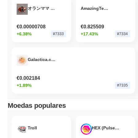
オランママ (Oran Mama)
AmazingTeamDAO
€0.00000708
€0.825509
+6.38%
+17.43%
#7333
#7334
Galactica.com
€0.002184
+1.89%
#7335
Moedas populares
Troll
HEX (Pulsechain)