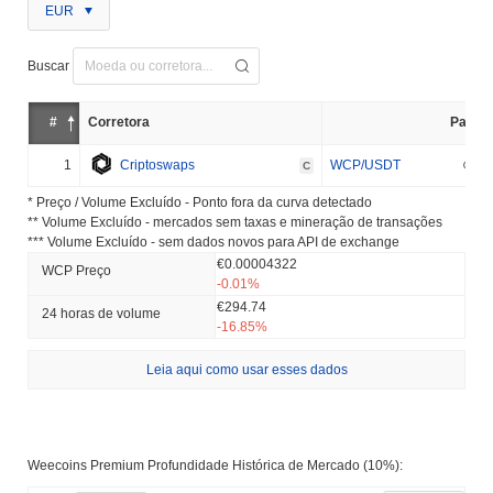
EUR
Buscar
#
Corretora
Par
1
Criptoswaps
WCP/USDT
C
* Preço / Volume Excluído - Ponto fora da curva detectado
** Volume Excluído - mercados sem taxas e mineração de transações
*** Volume Excluído - sem dados novos para API de exchange
€0.00004322
WCP Preço
-0.01%
€294.74
24 horas de volume
-16.85%
Leia aqui como usar esses dados
Weecoins Premium Profundidade Histórica de Mercado (10%):