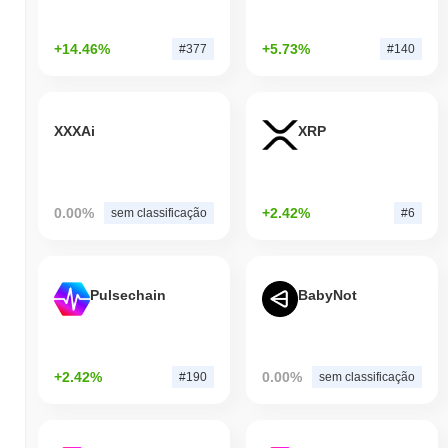
+14.46%
+5.73%
#377
#140
XXXAi
XRP
0.00%
+2.42%
sem classificação
#6
Pulsechain
BabyNot
+2.42%
0.00%
#190
sem classificação