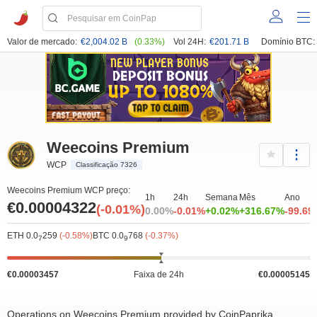
Valor de mercado:
€2,004.02 B
(0.33%)
Vol 24H:
€201.71 B
Domínio BTC:
Weecoins Premium
WCP
Classificação 7326
Weecoins Premium WCP preço:
1h
24h
Semana
Mês
Ano
€0.00004322
(-0.01%)
0.00%
-0.01%
+0.02%
+316.67%
-99.69
ETH 0.0
259
(-0.58%)
BTC 0.0
768
(-0.37%)
7
9
€0.00003457
Faixa de 24h
€0.00005145
Operations on Weecoins Premium provided by CoinPaprika