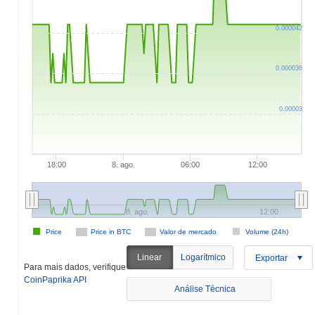
0.000042
0.000036
0.00003
18:00
8. ago.
06:00
12:00
8. ago.
12:00
Price
Price in BTC
Valor de mercado
Volume (24h)
Linear
Logarítmico
Exportar
Para mais dados, verifique
CoinPaprika API
Análise Técnica