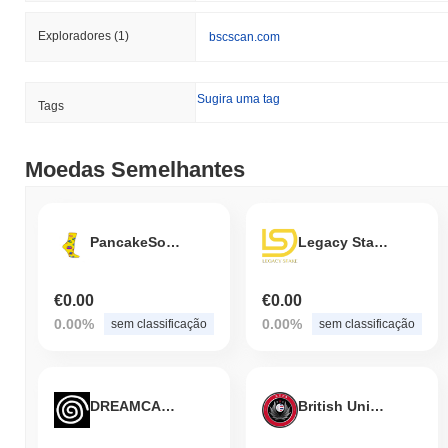
Exploradores
(1)
bscscan.com
Sugira uma tag
Tags
Moedas Semelhantes
PancakeSocks
Legacy Stake Token
€0.00
€0.00
0.00%
0.00%
sem classificação
sem classificação
DREAMCAST 2
British Union Public Asset