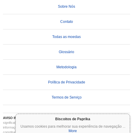
Sobre Nós
Contato
Todas as moedas
Glossário
Metodologia
Política de Privacidade
Termos de Serviço
AVISO IMPORTANTE:
As criptomoedas são altamente voláteis e envolvem riscos
Biscoitos de Paprika
significativos. Você pode perder parte ou todo o seu investimento. Todas as
Usamos cookies para melhorar sua experiência de navegação
...
informações no Coinpaprika são fornecidas apenas para fins informativos e não
More
constituem aconselhamento financeiro ou de investimento. Sempre faça sua própria