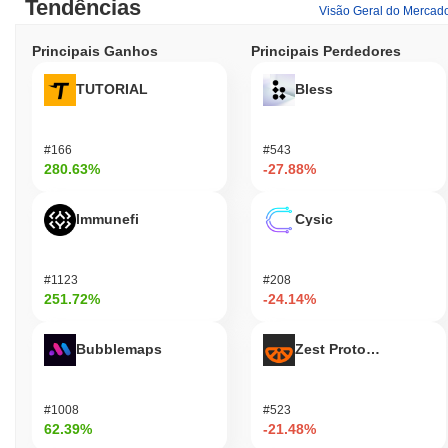
Tendências
Visão Geral do Mercad
Principais Ganhos
Principais Perdedores
TUTORIAL
Bless
#166
#543
280.63%
-27.88%
Immunefi
Cysic
#1123
#208
251.72%
-24.14%
Bubblemaps
Zest Protocol
#1008
#523
62.39%
-21.48%