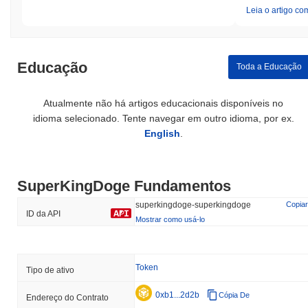
Leia o artigo co
Educação
Toda a Educação
Atualmente não há artigos educacionais disponíveis no
idioma selecionado. Tente navegar em outro idioma, por ex.
English
.
SuperKingDoge Fundamentos
superkingdoge-superkingdoge
Copiar
ID da API
Mostrar como usá-lo
Token
Tipo de ativo
0xb1...2d2b
Cópia De
Endereço do Contrato