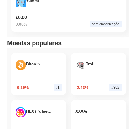
Yummi
€0.00
0.00%
sem classificação
Moedas populares
Bitcoin
Troll
-0.19%
-2.46%
#1
#392
HEX (Pulsechain)
XXXAi