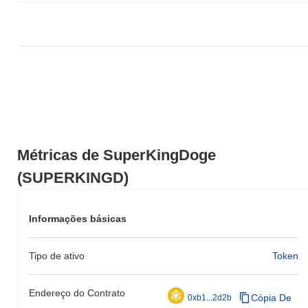
Nos últimos 7 dias, SuperKingDoge ganhou
0.00%
, ficando
abaixo do mercado cripto geral que registrou um ganho de
0.01%
.
Isso indica um atraso temporário na ação de preço de
SUPERKINGD em relação ao momentum do mercado mais
amplo.
Métricas de SuperKingDoge
(SUPERKINGD)
Informações básicas
Tipo de ativo
Token
Endereço do Contrato
Cópia De
0xb1...2d2b