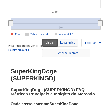
1. jan.
1. jan.
Price
Valor de mercado
Volume (24h)
Linear
Logarítmico
Exportar
Para mais dados, verifique
CoinPaprika API
Análise Técnica
SuperKingDoge
(SUPERKINGD)
SuperKingDoge (SUPERKINGD) FAQ –
Métricas Principais e Insights do Mercado
Onde posso comprar SuperKingDoge