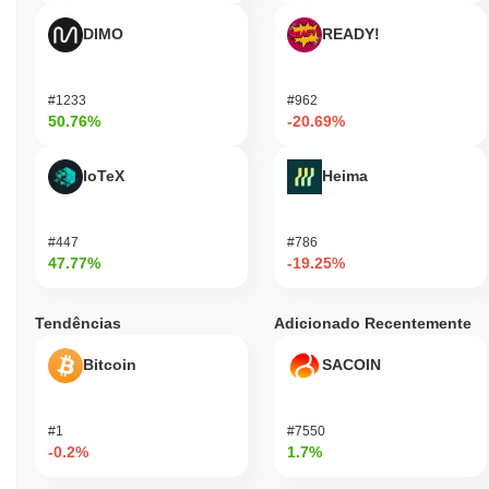
DIMO
READY!
#1233
#962
50.76%
-20.69%
IoTeX
Heima
#447
#786
47.77%
-19.25%
Tendências
Adicionado Recentemente
Bitcoin
SACOIN
#1
#7550
-0.2%
1.7%