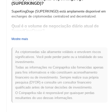
(SUPERKINGD)?
SuperKingDoge (SUPERKINGD) está amplamente disponível em
exchanges de criptomoedas centralized and decentralized.
Qual é o volume de negociação diário atual de
SuperKingDoge?
Nas últimas 24 horas, o volume de negociação de
Mostre mais
SuperKingDoge está em
€0.00
.
As criptomoedas são altamente voláteis e envolvem riscos
Qual é o histórico da faixa de preço de
significativos. Você pode perder parte ou a totalidade do seu
SuperKingDoge?
investimento.
Máxima Histórica (ATH):
€0.00007374
Todas as informações no Coinpaprika são fornecidas apenas
Mínima Histórica (ATL):
€0.00
para fins informativos e não constituem aconselhamento
financeiro ou de investimento. Sempre realize sua própria
SuperKingDoge está sendo negociado atualmente
~0.00%
abaixo
pesquisa (DYOR) e consulte um consultor financeiro
de sua ATH .
qualificado antes de tomar decisões de investimento.
O Coinpaprika não é responsável por quaisquer perdas
Como SuperKingDoge está se desempenhando
resultantes do uso dessas informações.
em comparação com o mercado cripto mais
amplo?