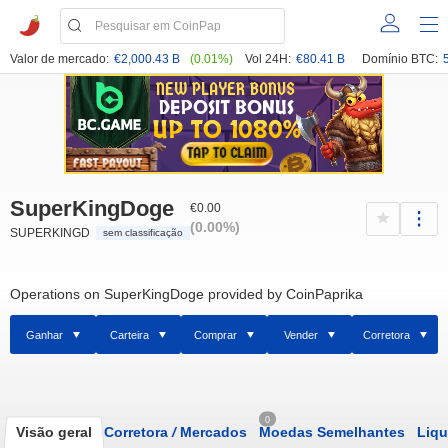
Valor de mercado:
€2,000.43 B
(0.01%)
Vol 24H:
€80.41 B
Domínio BTC:
SuperKingDoge
€0.00
(0.00%)
SUPERKINGD
sem classificação
Operations on SuperKingDoge provided by CoinPaprika
Ganhar
Carteira
Comprar
Vender
Corretora
0
Visão geral
Corretora
/
Mercados
Moedas Semelhantes
Liqu