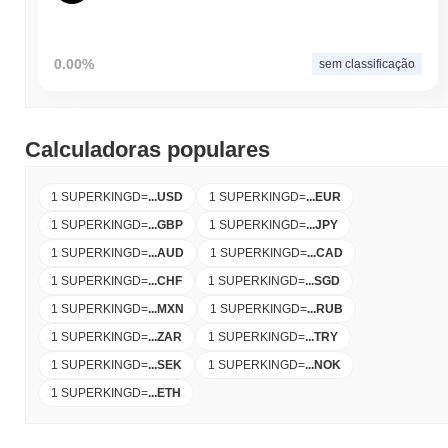
0.00%
sem classificação
Calculadoras populares
1 SUPERKINGD
=
...
USD
1 SUPERKINGD
=
...
EUR
1 SUPERKINGD
=
...
GBP
1 SUPERKINGD
=
...
JPY
1 SUPERKINGD
=
...
AUD
1 SUPERKINGD
=
...
CAD
1 SUPERKINGD
=
...
CHF
1 SUPERKINGD
=
...
SGD
1 SUPERKINGD
=
...
MXN
1 SUPERKINGD
=
...
RUB
1 SUPERKINGD
=
...
ZAR
1 SUPERKINGD
=
...
TRY
1 SUPERKINGD
=
...
SEK
1 SUPERKINGD
=
...
NOK
1 SUPERKINGD
=
...
ETH