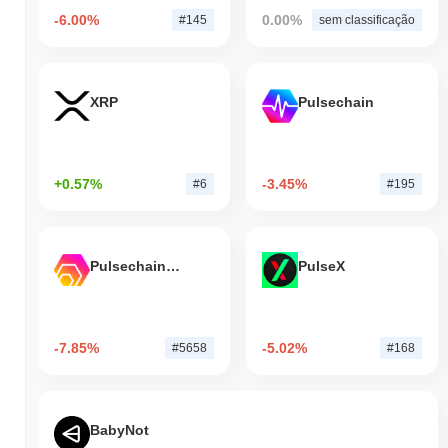
-6.00%
0.00%
#145
sem classificação
XRP
Pulsechain
+0.57%
-3.45%
#6
#195
Pulsechain Bridged HEX (Pulsechain)
PulseX
-7.85%
-5.02%
#5658
#168
BabyNot