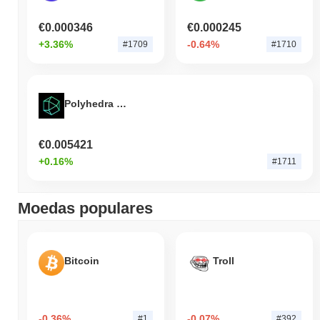
€0.000346
€0.000245
+3.36%
-0.64%
#1709
#1710
Polyhedra Network
€0.005421
+0.16%
#1711
Moedas populares
Bitcoin
Troll
-0.36%
-0.07%
#1
#392