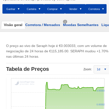
Ganhar
Carteira
Comprar
Vender
Corretora
2
Visão geral
Corretora
/
Mercados
Moedas Semelhantes
Liqu
O preço ao vivo de Seraph hoje é
€0.003033
, com um volume de
negociação de 24 horas de
€115,185.00
. SERAPH mudou +1.70%
nas últimas 24 horas.
Tabela de Preços
Zoom:
1d
0.00303
0.00302