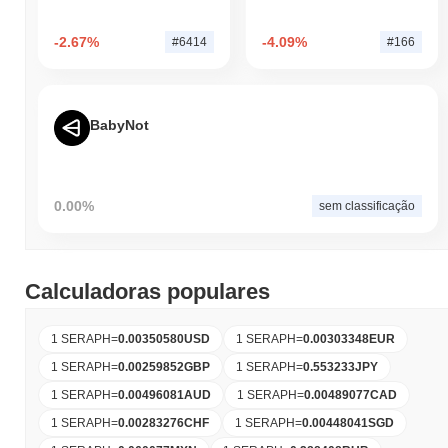
-2.67%
-4.09%
#6414
#166
BabyNot
0.00%
sem classificação
Calculadoras populares
1 SERAPH
=
0.00350580
USD
1 SERAPH
=
0.00303348
EUR
1 SERAPH
=
0.00259852
GBP
1 SERAPH
=
0.553233
JPY
1 SERAPH
=
0.00496081
AUD
1 SERAPH
=
0.00489077
CAD
1 SERAPH
=
0.00283276
CHF
1 SERAPH
=
0.00448041
SGD