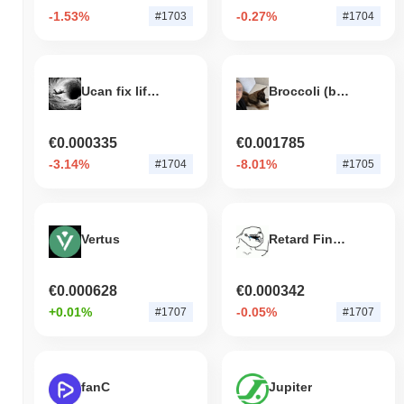
Como Seraph está se desempenhando em
-1.53%
-0.27%
#1703
#1704
comparação com o mercado cripto mais amplo?
Nos últimos 7 dias, Seraph caiu
8.68%
, ficando abaixo do
mercado cripto geral que registrou um declínio de
0.16%
. Isso
Ucan fix life in1day
Broccoli (broccolibnb.org)
indica um atraso temporário na ação de preço de SERAPH em
relação ao momentum do mercado mais amplo.
€0.000335
€0.001785
-3.14%
-8.01%
#1704
#1705
Vertus
Retard Finder Coin
€0.000628
€0.000342
+0.01%
-0.05%
#1707
#1707
fanC
Jupiter