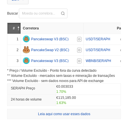
Buscar
#
Corretora
Par
1
Pancakeswap V3 (BSC)
USDT/SERAPH
D
2
PancakeSwap V2 (BSC)
USDT/SERAPH
D
3
Pancakeswap V3 (BSC)
WBNB/SERAPH
D
* Preço / Volume Excluído - Ponto fora da curva detectado
** Volume Excluído - mercados sem taxas e mineração de transações
*** Volume Excluído - sem dados novos para API de exchange
€0.003033
SERAPH Preço
1.70%
€115,185.00
24 horas de volume
1.63%
Leia aqui como usar esses dados