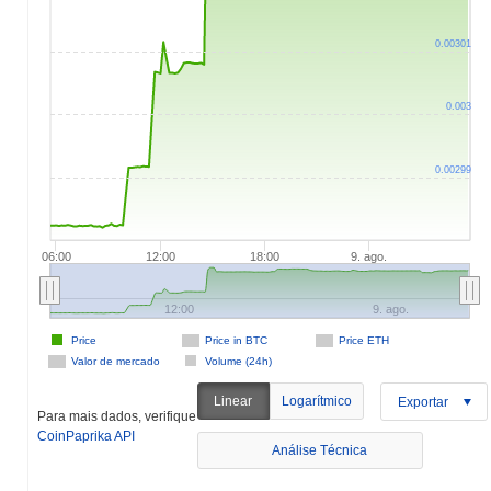
0.00301
0.003
0.00299
06:00
12:00
18:00
9. ago.
12:00
9. ago.
Price
Price in BTC
Price ETH
Valor de mercado
Volume (24h)
Linear
Logarítmico
Exportar
Para mais dados, verifique
CoinPaprika API
Análise Técnica