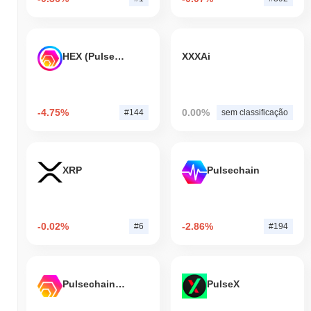
HEX (Pulsechain)
XXXAi
-4.75%
0.00%
#144
sem classificação
XRP
Pulsechain
-0.02%
-2.86%
#6
#194
Pulsechain Bridged HEX (Pulsechain)
PulseX