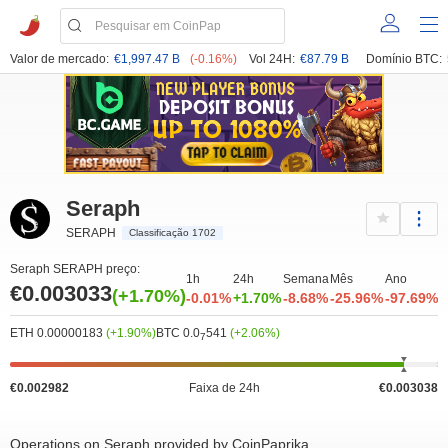
Valor de mercado:
€1,997.47 B
(-0.16%)
Vol 24H:
€87.79 B
Domínio BTC:
Seraph
SERAPH
Classificação 1702
Seraph SERAPH preço:
1h
24h
Semana
Mês
Ano
€0.003033
(+1.70%)
-0.01%
+1.70%
-8.68%
-25.96%
-97.69%
ETH 0.00000183
(+1.90%)
BTC 0.0
541
(+2.06%)
7
€0.002982
Faixa de 24h
€0.003038
Operations on Seraph provided by CoinPaprika