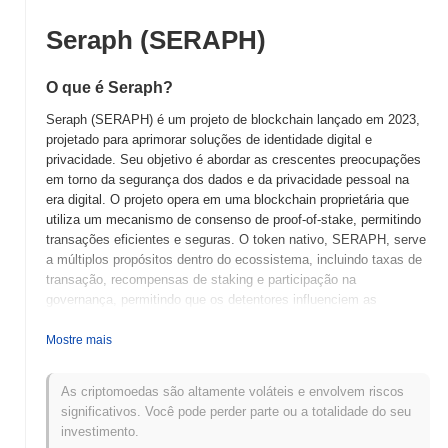
Seraph (SERAPH)
O que é Seraph?
Seraph (SERAPH) é um projeto de blockchain lançado em 2023,
projetado para aprimorar soluções de identidade digital e
privacidade. Seu objetivo é abordar as crescentes preocupações
em torno da segurança dos dados e da privacidade pessoal na
era digital. O projeto opera em uma blockchain proprietária que
utiliza um mecanismo de consenso de proof-of-stake, permitindo
transações eficientes e seguras. O token nativo, SERAPH, serve
a múltiplos propósitos dentro do ecossistema, incluindo taxas de
transação, recompensas de staking e participação na
governança, permitindo que os detentores influenciem as
decisões do projeto. Seraph se destaca por seu foco na
integração de técnicas criptográficas avançadas para garantir a
Mostre mais
privacidade do usuário, mantendo a conformidade com os
padrões regulatórios. Essa abordagem única o posiciona como
As criptomoedas são altamente voláteis e envolvem riscos
um jogador significativo no campo das soluções de identidade
significativos. Você pode perder parte ou a totalidade do seu
digital, atraindo usuários e organizações que buscam interações
investimento.
digitais seguras e privadas.