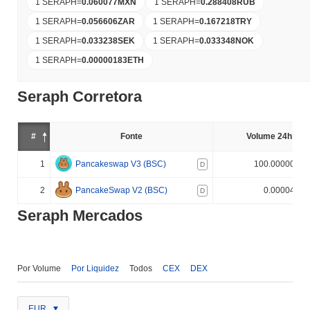
1 SERAPH
=
0.060077
MXN
1 SERAPH
=
0.288408
RUB
1 SERAPH
=
0.056606
ZAR
1 SERAPH
=
0.167218
TRY
1 SERAPH
=
0.033238
SEK
1 SERAPH
=
0.033348
NOK
1 SERAPH
=
0.00000183
ETH
Seraph Corretora
#
Fonte
Volume 24h (%)
1
Pancakeswap V3 (BSC)
100.000000%
D
2
PancakeSwap V2 (BSC)
0.000040%
D
Seraph Mercados
Por Volume
Por Liquidez
Todos
CEX
DEX
EUR