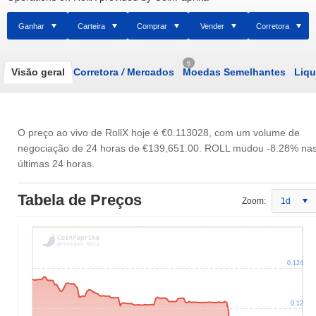
Ganhar
Carteira
Comprar
Vender
Corretora
6
Visão geral
Corretora
/
Mercados
Moedas Semelhantes
Liqu
O preço ao vivo de RollX hoje é
€0.113028
, com um volume de
negociação de 24 horas de
€139,651.00
. ROLL mudou -8.28% na
últimas 24 horas.
Tabela de Preços
Zoom:
1d
0.124
0.12