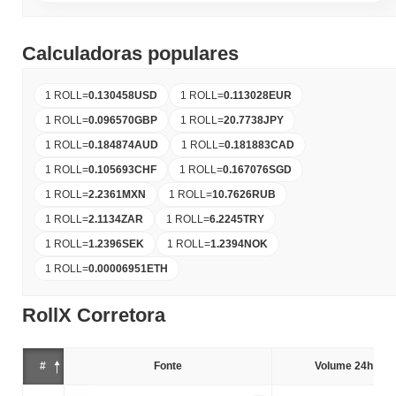
Calculadoras populares
1 ROLL
=
0.130458
USD
1 ROLL
=
0.113028
EUR
1 ROLL
=
0.096570
GBP
1 ROLL
=
20.7738
JPY
1 ROLL
=
0.184874
AUD
1 ROLL
=
0.181883
CAD
1 ROLL
=
0.105693
CHF
1 ROLL
=
0.167076
SGD
1 ROLL
=
2.2361
MXN
1 ROLL
=
10.7626
RUB
1 ROLL
=
2.1134
ZAR
1 ROLL
=
6.2245
TRY
1 ROLL
=
1.2396
SEK
1 ROLL
=
1.2394
NOK
1 ROLL
=
0.00006951
ETH
RollX Corretora
#
Fonte
Volume 24h (%)