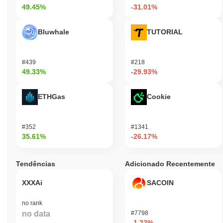
49.45%
-31.01%
Bluwhale
TUTORIAL
#439
#218
49.33%
-29.93%
ETHGas
Cookie
#352
#1341
35.61%
-26.17%
Tendências
Adicionado Recentemente
XXXAi
SACOIN
no rank
no data
#7798
-1.22%