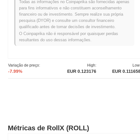
Qual é o histórico da faixa de preço de RollX?
Todas as informações no Coinpaprika são fornecidas apenas
para fins informativos e não constituem aconselhamento
Máxima Histórica (ATH):
€0.178340
financeiro ou de investimento. Sempre realize sua própria
Mínima Histórica (ATL):
NaN
pesquisa (DYOR) e consulte um consultor financeiro
qualificado antes de tomar decisões de investimento.
RollX está sendo negociado atualmente
~36.61%
abaixo de sua
O Coinpaprika não é responsável por quaisquer perdas
ATH .
resultantes do uso dessas informações.
Qual é a capitalização de mercado atual de RollX?
A capitalização de mercado de RollX é aproximadamente
€17,519,330.00
, classificando-o em #578 globalmente por
Variação de preço:
High:
Low
tamanho de mercado. Este valor é calculado com base em sua
-7.99%
EUR 0.123176
EUR 0.11165
oferta circulante de 155 000 000 tokens ROLL.
Como RollX está se desempenhando em
comparação com o mercado cripto mais amplo?
Nos últimos 7 dias, RollX caiu
2.34%
, ficando abaixo do mercado
cripto geral que registrou um declínio de
1.36%
. Isso indica um
atraso temporário na ação de preço de ROLL em relação ao
momentum do mercado mais amplo.
Métricas de RollX (ROLL)