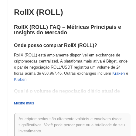
RollX (ROLL)
RollX (ROLL) FAQ – Métricas Principais e
Insights do Mercado
Onde posso comprar RollX (ROLL)?
RollX (ROLL) está amplamente disponível em exchanges de
criptomoedas centralized. A plataforma mais ativa é Bitget, onde
o par de negociação ROLL/USDT registrou um volume de 24
horas acima de
€58,967.46
. Outras exchanges incluem
Kraken
e
Kraken
.
Qual é o volume de negociação diário atual de
RollX?
Mostre mais
Nas últimas 24 horas, o volume de negociação de RollX está em
€139,651.00
, mostrando um aumento de
11.34%
em comparação
com o dia anterior. Isso sugere um aumento de curto prazo na
As criptomoedas são altamente voláteis e envolvem riscos
atividade de negociação.
significativos. Você pode perder parte ou a totalidade do seu
investimento.