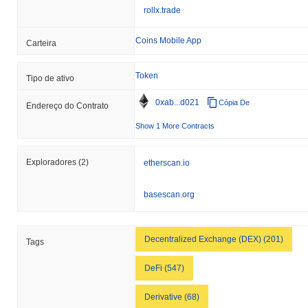
rollx.trade
Coins Mobile App
Carteira
Token
Tipo de ativo
0xab...d021
Cópia De
Endereço do Contrato
Show 1 More Contracts
Exploradores
(2)
etherscan.io
basescan.org
Decentralized Exchange (DEX) (201)
Tags
DeFi (547)
Derivative (68)