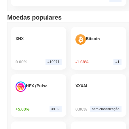
Moedas populares
XNX
Bitcoin
0.00%
-1.68%
#10971
#1
HEX (Pulsechain)
XXXAi
+5.03%
0.00%
#139
sem classificação