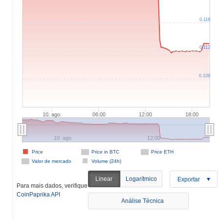
0.116
0.112
0.108
10. ago.
06:00
12:00
18:00
10. ago.
12:00
Price
Price in BTC
Price ETH
Valor de mercado
Volume (24h)
Linear
Logarítmico
Exportar
Para mais dados, verifique
CoinPaprika API
Análise Técnica