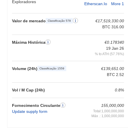
Exploradores
Etherscan.io
More 1
Valor de mercado
€17,519,330.00
Classificação 578
BTC 316.00
Máxima Histórica
€0.178340
19 Jan 26
% to ATH (57.76%)
Volume (24h)
€139,651.00
Classificação 1559
BTC 2.52
Vol / M Cap (24h)
0.8%
Fornecimento Circulante
155,000,000
Update supply form
Total:1,000,000,000
Máx .: 1,000,000,000