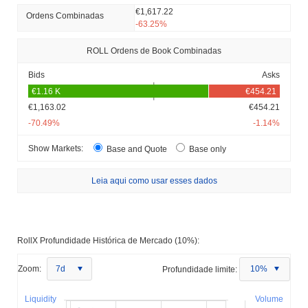
€1,617.22
Ordens Combinadas
-63.25%
ROLL Ordens de Book Combinadas
Bids
Asks
€1,163.02
€454.21
-70.49%
-1.14%
Show Markets:
Base and Quote
Base only
Leia aqui como usar esses dados
RollX Profundidade Histórica de Mercado (10%):
Zoom:
7d
Profundidade limite:
10%
Liquidity
Volume