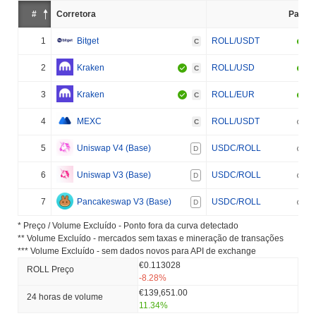
#
Corretora
Par
1
Bitget
ROLL/USDT
C
2
Kraken
ROLL/USD
C
3
Kraken
ROLL/EUR
C
4
MEXC
ROLL/USDT
C
5
Uniswap V4 (Base)
USDC/ROLL
D
6
Uniswap V3 (Base)
USDC/ROLL
D
7
Pancakeswap V3 (Base)
USDC/ROLL
D
* Preço / Volume Excluído - Ponto fora da curva detectado
** Volume Excluído - mercados sem taxas e mineração de transações
*** Volume Excluído - sem dados novos para API de exchange
€0.113028
ROLL Preço
-8.28%
€139,651.00
24 horas de volume
11.34%