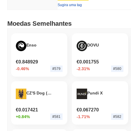
Sugira uma tag
Moedas Semelhantes
Enso
DOVU
€0.848929
€0.001755
-0.46%
-2.31%
#579
#580
CZ'S Dog (broccoli.gg)
Pundi X
€0.017421
€0.067270
+0.84%
-1.71%
#581
#582