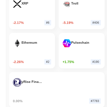
XRP
Troll
-2.17%
-5.19%
#6
#406
Ethereum
Pulsechain
-2.26%
+1.75%
#2
#190
yRise Finance
0.00%
#7783