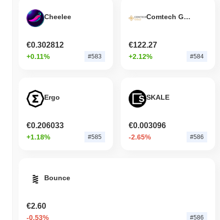
Cheelee
Comtech Gold
€0.302812
€122.27
+0.11%
+2.12%
#583
#584
Ergo
SKALE
€0.206033
€0.003096
+1.18%
-2.65%
#585
#586
Bounce
€2.60
-0.53%
#586