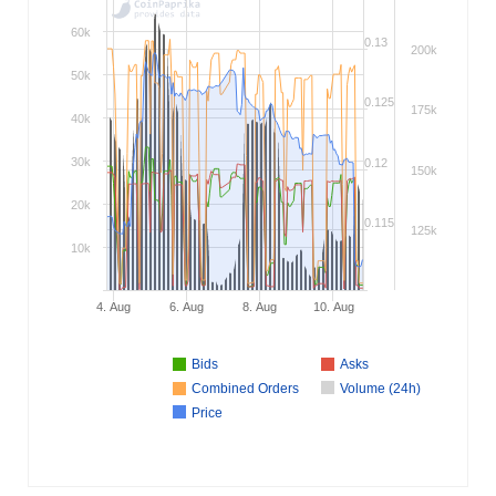
60k
0.13
200k
50k
0.125
175k
40k
30k
0.12
150k
20k
0.115
125k
10k
4. Aug
6. Aug
8. Aug
10. Aug
Bids
Asks
Combined Orders
Volume (24h)
Price