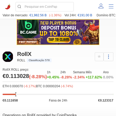
Valor de mercado:
€1,982.56 B
(-1.36%)
Vol 24H:
€191.00 B
Domínio BTC
RollX
ROLL
Classificação 578
RollX ROLL preço:
1h
24h
Semana
Mês
Ano
€0.113028
(-8.28%)
+0.45%
-8.28%
-2.34%
+117.62%
0.00%
ETH 0.000070
(-6.17%)
BTC 0.00000204
(-6.74%)
€0.111658
Faixa de 24h
€0.123317
Operations on RollX provided by CoinPaprika