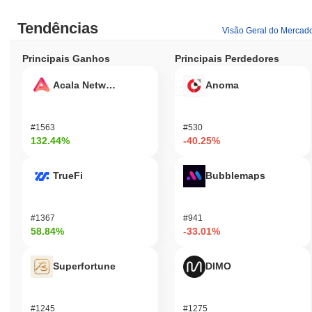
Tendências
Visão Geral do Mercad
Principais Ganhos
Principais Perdedores
Acala Network
Anoma
#1563
#530
132.44%
-40.25%
TrueFi
Bubblemaps
#1367
#941
58.84%
-33.01%
Superfortune
DIMO
#1245
#1275