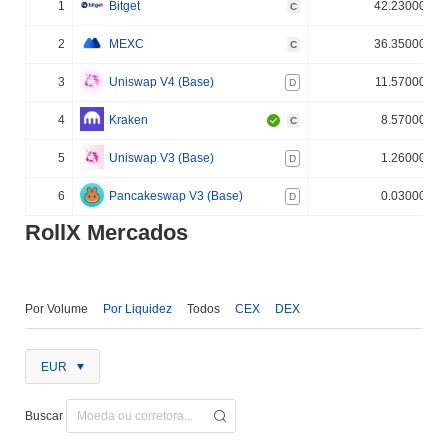
1
Bitget
42.230000%
C
2
MEXC
36.350000%
C
3
Uniswap V4 (Base)
11.570000%
D
4
Kraken
8.570000%
C
5
Uniswap V3 (Base)
1.260000%
D
6
Pancakeswap V3 (Base)
0.030000%
D
RollX Mercados
Por Volume
Por Liquidez
Todos
CEX
DEX
EUR
Buscar