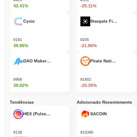
42.41%
-25.11%
Cysic
Stargate Finance
#181
#205
39.95%
-21.86%
DAO Maker Token
Pirate Nation Token
#968
#1802
39.62%
-20.35%
Tendências
Adicionado Recentemente
HEX (Pulsechain)
SACOIN
#138
#10390