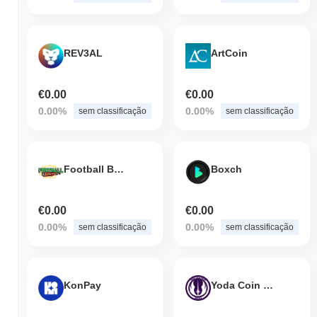
REV3AL
ArtCoin
€0.00
€0.00
0.00%
0.00%
sem classificação
sem classificação
Football Battle
Boxch
€0.00
€0.00
0.00%
0.00%
sem classificação
sem classificação
KonPay
Yoda Coin Swap