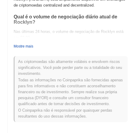
de criptomoedas centralized and decentralized.
Qual é o volume de negociação diário atual de
Rocklyn?
Nas últimas 24 horas, o volume de negociação de Rocklyn está
em
€0.00
.
Mostre mais
Qual é o histórico da faixa de preço de Rocklyn?
Máxima Histórica (ATH):
€0.00006651
As criptomoedas são altamente voláteis e envolvem riscos
Mínima Histórica (ATL):
€0.00
significativos. Você pode perder parte ou a totalidade do seu
investimento.
Rocklyn está sendo negociado atualmente
~94.36%
abaixo de
Todas as informações no Coinpaprika são fornecidas apenas
sua ATH .
para fins informativos e não constituem aconselhamento
financeiro ou de investimento. Sempre realize sua própria
Como Rocklyn está se desempenhando em
pesquisa (DYOR) e consulte um consultor financeiro
comparação com o mercado cripto mais amplo?
qualificado antes de tomar decisões de investimento.
Nos últimos 7 dias, Rocklyn ganhou
0.00%
, ficando abaixo do
O Coinpaprika não é responsável por quaisquer perdas
mercado cripto geral que registrou um ganho de
0.40%
. Isso
resultantes do uso dessas informações.
indica um atraso temporário na ação de preço de ROCKLYN em
relação ao momentum do mercado mais amplo.