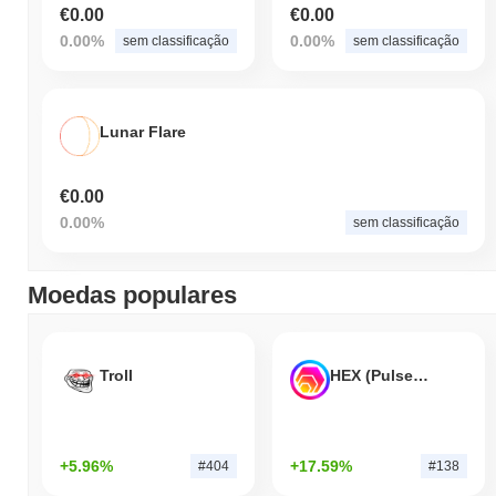
€0.00
€0.00
0.00%
0.00%
sem classificação
sem classificação
Lunar Flare
€0.00
0.00%
sem classificação
Moedas populares
Troll
HEX (Pulsechain)
+5.96%
+17.59%
#404
#138