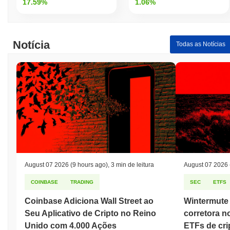
17.59%
1.06%
Notícia
Todas as Notícias
August 07 2026
(9 hours ago)
,
3 min de leitura
August 07 2026
COINBASE
TRADING
SEC
ETFS
Coinbase Adiciona Wall Street ao
Wintermute 
Seu Aplicativo de Cripto no Reino
corretora n
Unido com 4.000 Ações
ETFs de cr