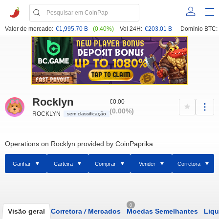
Valor de mercado:
€1,995.70 B
(0.40%)
Vol 24H:
€203.01 B
Domínio BTC:
Rocklyn
€0.00
(0.00%)
ROCKLYN
sem classificação
Operations on Rocklyn provided by CoinPaprika
Ganhar
Carteira
Comprar
Vender
Corretora
0
Visão geral
Corretora
/
Mercados
Moedas Semelhantes
Liqu