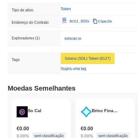
Token
Tipo de ativo
8cVJ...93Sv
Cópia De
Endereço do Contrato
Exploradores
(1)
solscan.io
Solana (SOL) Token (8127)
Tags
Sugira uma tag
Moedas Semelhantes
So Cal
Brinc Finance
€0.00
€0.00
0.00%
0.00%
sem classificação
sem classificação