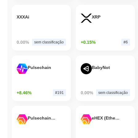
XXXAi
XRP
0.00%
+0.15%
sem classificação
#6
Pulsechain
BabyNot
+8.46%
0.00%
#191
sem classificação
Pulsechain Bridged HEX (Pulsechain)
eHEX (Ethereum)