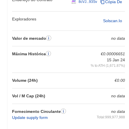
Cópia De
8cVJ...93Sv
Exploradores
Solscan.io
Valor de mercado
no data
Máxima Histórica
€0.00006651
15 Jan 24
% to ATH (1,671.87%)
Volume (24h)
€0.00
Vol / M Cap (24h)
no data
Fornecimento Circulante
no data
Update supply form
Total:999,977,988