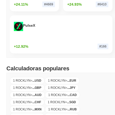
+24.11%
+24.93%
#4669
#6410
PulseX
+12.92%
#166
Calculadoras populares
1 ROCKLYN
=
...
USD
1 ROCKLYN
=
...
EUR
1 ROCKLYN
=
...
GBP
1 ROCKLYN
=
...
JPY
1 ROCKLYN
=
...
AUD
1 ROCKLYN
=
...
CAD
1 ROCKLYN
=
...
CHF
1 ROCKLYN
=
...
SGD
1 ROCKLYN
=
...
MXN
1 ROCKLYN
=
...
RUB