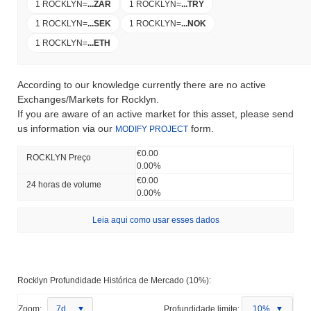
1 ROCKLYN
=
...
ZAR
1 ROCKLYN
=
...
TRY
1 ROCKLYN
=
...
SEK
1 ROCKLYN
=
...
NOK
1 ROCKLYN
=
...
ETH
According to our knowledge currently there are no active
Exchanges/Markets for Rocklyn.
If you are aware of an active market for this asset, please send
us information via our
form.
MODIFY PROJECT
€0.00
ROCKLYN Preço
0.00%
€0.00
24 horas de volume
0.00%
Leia aqui como usar esses dados
Rocklyn Profundidade Histórica de Mercado (10%):
Zoom:
7d
Profundidade limite:
10%