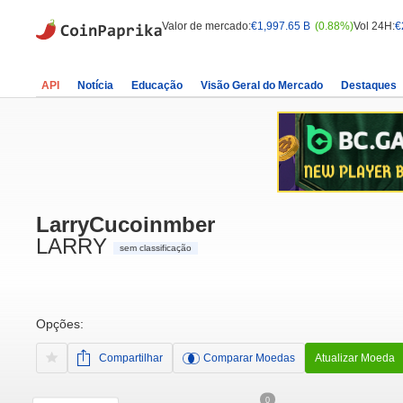
Valor de mercado:
€1,997.65 B
(0.88%)
Vol 24H:
€
API
Notícia
Educação
Visão Geral do Mercado
Destaques
LarryCucoinmber
LARRY
sem classificação
Opções:
Compartilhar
Comparar Moedas
Atualizar Moeda
0