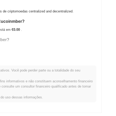
de criptomoedas centralized and decentralized.
yCucoinmber?
 está em
€0.00
.
mber?
 de sua ATH .
ativos. Você pode perder parte ou a totalidade do seu
comparação com o mercado cripto mais amplo?
fins informativos e não constituem aconselhamento financeiro
 do mercado cripto geral que registrou um ganho de
0.88%
. Isso
consulte um consultor financeiro qualificado antes de tomar
ão ao momentum do mercado mais amplo.
s do uso dessas informações.