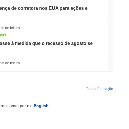
cença de corretora nos EUA para ações e
min de leitura
TORS
sse à medida que o recesso de agosto se
min de leitura
rida Bancária para Tokenizar Depósitos
Toda a Educação
min de leitura
ro idioma, por ex.
English
.
hões enquanto Gigante Logístico AZ-COM
lecoin Yen