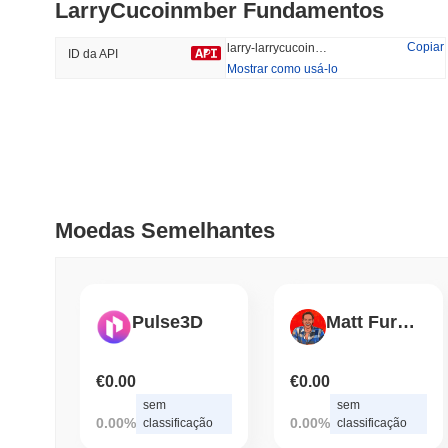
LarryCucoinmber Fundamentos
#329
#1358
29.44%
-21.6%
Copiar
larry-larrycucoinmber
ID da API
Mostrar como usá-lo
Tendências
Adicionado
Recentemente
HEX (Pulsechain)
SACOIN
#138
21.98%
#10789
Moedas Semelhantes
0.61%
Pulse3D
Matt Furie's Metaverse
€0.00
€0.00
sem
sem
0.00%
0.00%
classificação
classificação