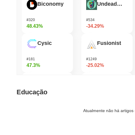
Biconomy
Undeads Games
#320
#534
48.43%
-34.29%
Cysic
Fusionist
#181
#1249
47.3%
-25.02%
DAO Maker Token
Pirate Nation Token
Educação
#974
#1812
40.07%
-23.67%
Atualmente não há artigos 
ETHGas
Vulcan Forged