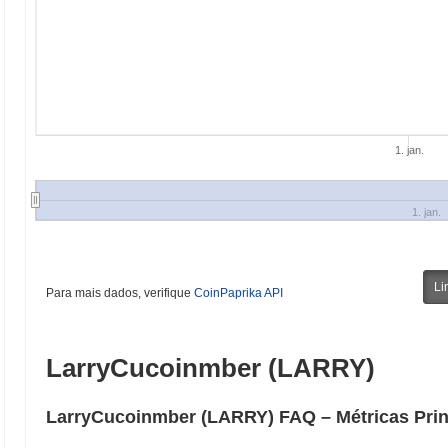
1. jan.
1. jan.
Li
Para mais dados, verifique
CoinPaprika API
LarryCucoinmber (LARRY)
LarryCucoinmber (LARRY) FAQ – Métricas Prin