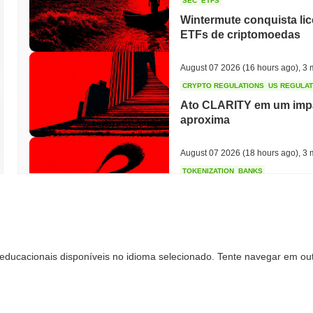
SEC
ETFS
Wintermute conquista li
ETFs de criptomoedas
August 07 2026
(16 hours ago)
,
3 
CRYPTO REGULATIONS
US REGULA
Ato CLARITY em um impa
aproxima
August 07 2026
(18 hours ago)
,
3 
TOKENIZATION
BANKS
Wells Fargo Entra na Cor
August 07 2026
(20 hours ago)
,
3 
educacionais disponíveis no idioma selecionado. Tente navegar em out
STABLECOIN
JAPAN
JPYC Levanta R$ 38 Mil
Maruwa Apostam na Stab