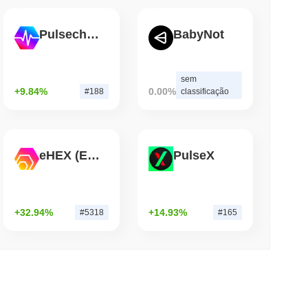
Pulsechain
BabyNot
de leitura
ria Ponte Bitcoin Após Ataques de IA
sem
+9.84%
0.00%
#188
classificação
eHEX (Ethereum)
PulseX
+32.94%
+14.93%
#5318
#165