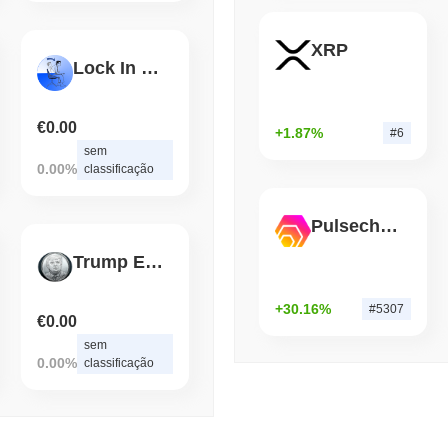
por APIs
XRP
August 06 2026
(1 day ago)
,
3 min 
Lock In on Base
BITCOIN
HACKERS
Boltz Desativou Sua Próp
€0.00
Superarem Sua Equipe
+1.87%
#6
sem
0.00%
classificação
Pulsechain Bridged HEX (Pulsechain)
Trump Era (trump-era.xyz)
+30.16%
#5307
€0.00
sem
0.00%
classificação