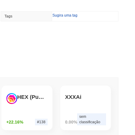
min de leitura
Sugira uma tag
Tags
ipe Vermelha do Bitcoin Identifica 85 Bugs
 Dia
de leitura
ma Remessas em Dólar em Poder de Compra
de leitura
o de Cripto, mas Limita Compradores de
HEX (Pulsechain)
XXXAi
de leitura
sem
+22.16%
0.00%
#138
classificação
ira de Stablecoin a Agentes de IA para Pagar