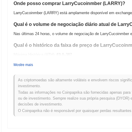
Onde posso comprar LarryCucoinmber (LARRY)?
LarryCucoinmber (LARRY) está amplamente disponível em exchanges 
Qual é o volume de negociação diário atual de Larr
Nas últimas 24 horas, o volume de negociação de LarryCucoinmber
Qual é o histórico da faixa de preço de LarryCucoin
Máxima Histórica (ATH):
€0.0
387
7
Mínima Histórica (ATL):
€0.00
Mostre mais
LarryCucoinmber está sendo negociado atualmente
~100.00%
abaixo
As criptomoedas são altamente voláteis e envolvem riscos signific
Como LarryCucoinmber está se desempenhando em 
investimento.
Todas as informações no Coinpaprika são fornecidas apenas para 
Nos últimos 7 dias, LarryCucoinmber ganhou
0.00%
, ficando abaixo
ou de investimento. Sempre realize sua própria pesquisa (DYOR) e 
indica um atraso temporário na ação de preço de LARRY em relaç
decisões de investimento.
O Coinpaprika não é responsável por quaisquer perdas resultante