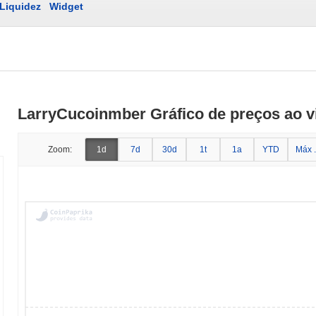
Liquidez
Widget
LarryCucoinmber Gráfico de preços ao v
Zoom:
1d
7d
30d
1t
1a
YTD
Máx .