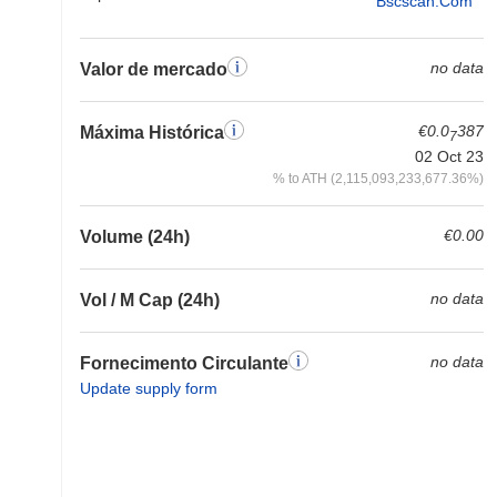
Bscscan.com
no data
Valor de mercado
€0.0
387
Máxima Histórica
7
02 Oct 23
% to ATH (2,115,093,233,677.36%)
€0.00
Volume (24h)
no data
Vol / M Cap (24h)
no data
Fornecimento Circulante
Update supply form