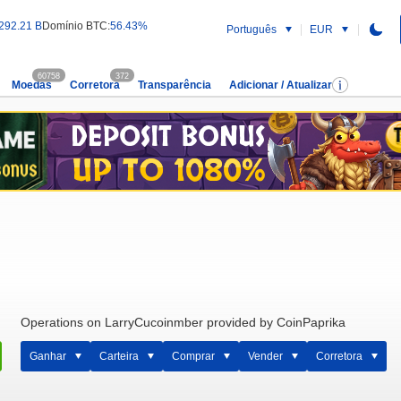
292.21 B
Domínio BTC:
56.43%
Português
EUR
60758
372
Moedas
Corretora
Transparência
Adicionar / Atualizar
Operations on LarryCucoinmber provided by CoinPaprika
Ganhar
Carteira
Comprar
Vender
Corretora