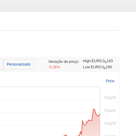
High:
EUR0.0
193
Variação de preço:
9
Personalizado
-0.36%
Low:
EUR0.0
190
9
Price
0.0
193
9
0.0
192
9
0.0
192
9