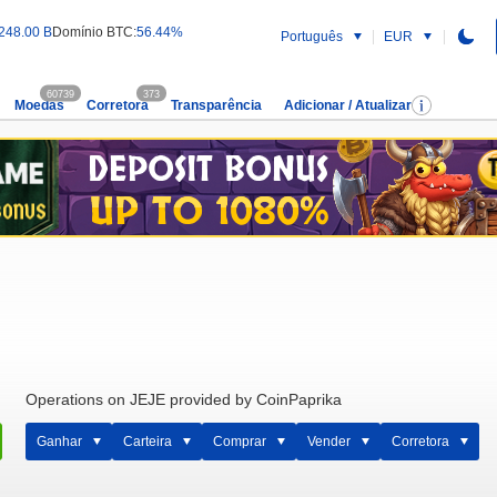
248.00 B
Domínio BTC:
56.44%
Português
EUR
60739
373
Moedas
Corretora
Transparência
Adicionar / Atualizar
Operations on JEJE provided by CoinPaprika
Ganhar
Carteira
Comprar
Vender
Corretora