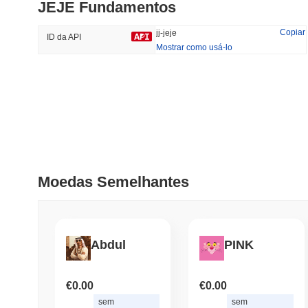
JEJE Fundamentos
#720
#526
31.91%
-24.73%
Copiar
jj-jeje
ID da API
Mostrar como usá-lo
Tendências
Adicionado
Recentemente
HEX (Pulsechain)
SACOIN
#144
15.21%
#9803
1.36%
Moedas Semelhantes
Abdul
PINK
€0.00
€0.00
sem
sem