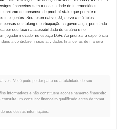
erviços financeiros sem a necessidade de intermediários
 mecanismo de consenso de proof-of-stake que permite o
s inteligentes. Seu token nativo, JJ, serve a múltiplos
ompensas de staking e participação na governança, permitindo
ca por seu foco na acessibilidade do usuário e no
 jogador inovador no espaço DeFi. Ao priorizar a experiência
víduos a controlarem suas atividades financeiras de maneira
u seu whitepaper, delineando a visão e a estrutura técnica do
 que desenvolvedores e primeiros adotantes experimentassem
çada em setembro de 2021, marcando a entrada oficial do token
ativos. Você pode perder parte ou a totalidade do seu
stema robusto que facilita aplicativos descentralizados e o
rreu por meio de um modelo de lançamento justo em outubro de
fins informativos e não constituem aconselhamento financeiro
 métodos tradicionais de captação de recursos. Esses passos
consulte um consultor financeiro qualificado antes de tomar
repararam o terreno para seu desenvolvimento contínuo e
s do uso dessas informações.
 uma atualização significativa do protocolo planejada para o