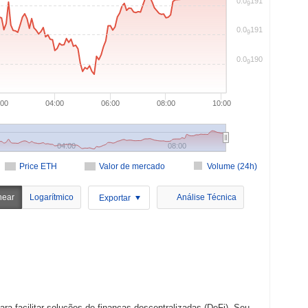
0.0
191
9
0.0
191
9
0.0
190
9
:00
04:00
06:00
08:00
10:00
04:00
08:00
Price ETH
Valor de mercado
Volume (24h)
near
Logarítmico
Análise Técnica
Exportar
ra facilitar soluções de finanças descentralizadas (DeFi). Seu