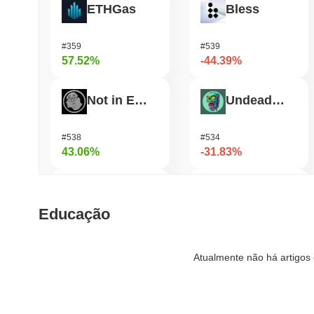
ETHGas
Bless
#359
#539
57.52%
-44.39%
Not in Employment, Education, or Training
Undeads Games
#538
#534
43.06%
-31.83%
TUTORIAL
Shardeum
Educação
#455
#1718
32.31%
-29.44%
Atualmente não há artigos 
Test
Zerobase