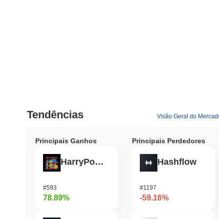
Tendências
Visão Geral do Mercad
Principais Ganhos
Principais Perdedores
HarryPotterObamaSonic10Inu (ETH)
Hashflow
#593
#1197
78.89%
-59.16%