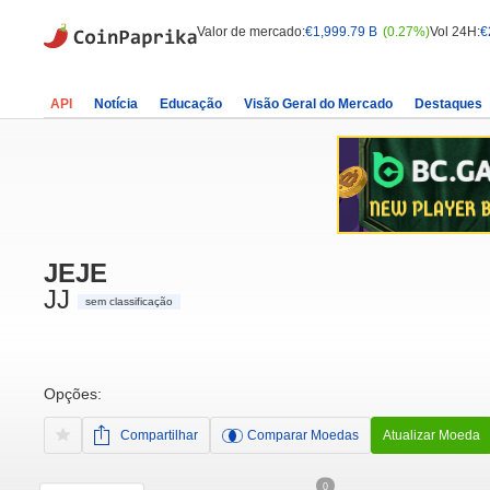
Valor de mercado:
€1,999.79 B
(0.27%)
Vol 24H:
€
API
Notícia
Educação
Visão Geral do Mercado
Destaques
JEJE
JJ
sem classificação
Opções:
Compartilhar
Comparar Moedas
Atualizar Moeda
0