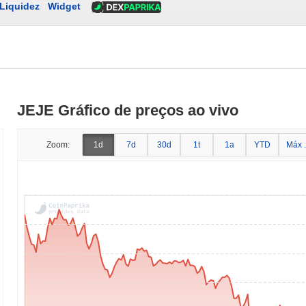
Liquidez
Widget
JEJE Gráfico de preços ao vivo
Zoom:
1d
7d
30d
1t
1a
YTD
Máx .