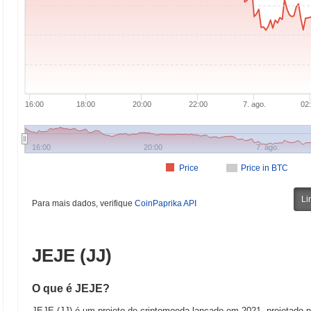
16:00
18:00
20:00
22:00
7. ago.
02
16:00
20:00
7. ago.
Price
Price in BTC
Li
Para mais dados, verifique
CoinPaprika API
JEJE (JJ)
O que é JEJE?
JEJE (JJ) é um projeto de criptomoeda lançado em 2021, projetado pa