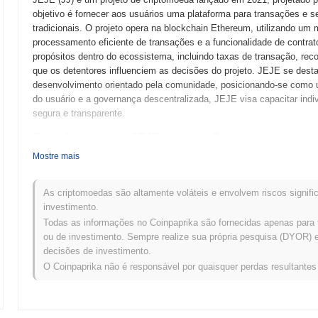
objetivo é fornecer aos usuários uma plataforma para transações e s
tradicionais. O projeto opera na blockchain Ethereum, utilizando um
processamento eficiente de transações e a funcionalidade de contrato
propósitos dentro do ecossistema, incluindo taxas de transação, rec
que os detentores influenciem as decisões do projeto. JEJE se desta
desenvolvimento orientado pela comunidade, posicionando-se como um
do usuário e a governança descentralizada, JEJE visa capacitar indi
segura e transparente.
Quando e como o JEJE começou?
Mostre mais
JEJE teve origem em março de 2021, quando a equipe fundadora lanço
projeto. O projeto lançou sua testnet em junho de 2021, permitindo
suas funcionalidades. Após testes bem-sucedidos, a mainnet foi lan
As criptomoedas são altamente voláteis e envolvem riscos signific
no mercado. O desenvolvimento inicial focou na criação de um ecossi
investimento.
engajamento do usuário. A distribuição inicial dos tokens JEJE oco
Todas as informações no Coinpaprika são fornecidas apenas para 
2021, garantindo amplo acesso à comunidade sem as restrições dos
ou de investimento. Sempre realize sua própria pesquisa (DYOR) e 
fundamentais estabeleceram a trajetória de crescimento do JEJE e p
decisões de investimento.
envolvimento da comunidade.
O Coinpaprika não é responsável por quaisquer perdas resultante
O que está por vir para o JEJE?
De acordo com atualizações oficiais, o JEJE está se preparando para