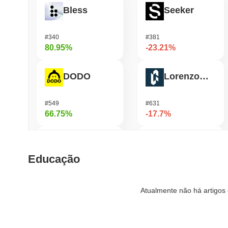
Bless
Seeker
#340
#381
80.95%
-23.21%
DODO
Lorenzo Protocol
#549
#631
66.75%
-17.7%
FUNToken
elizaOS
Educação
#358
#1294
53.99%
-17.52%
Atualmente não há artigos 
Cysic
Epic Chain