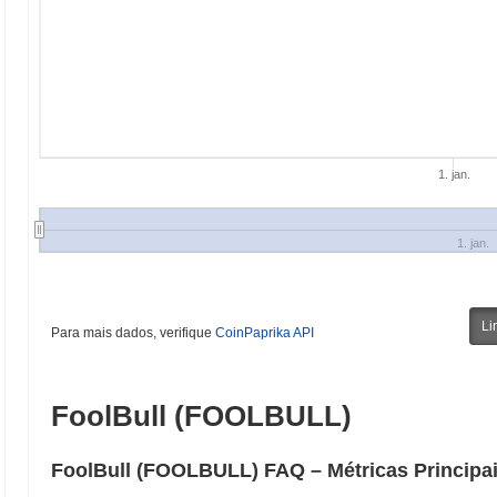
1. jan.
1. jan.
Li
Para mais dados, verifique
CoinPaprika API
FoolBull (FOOLBULL)
FoolBull (FOOLBULL) FAQ – Métricas Principai