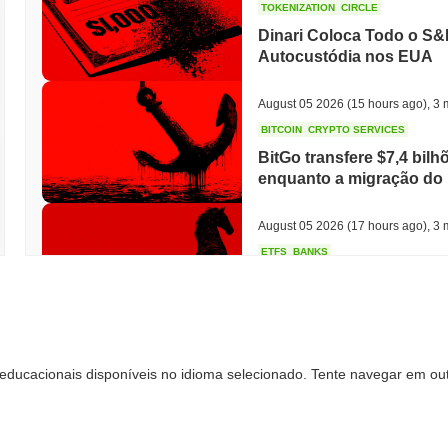
TOKENIZATION
CIRCLE
Dinari Coloca Todo o S&
Autocustódia nos EUA
August 05 2026
(15 hours ago)
,
3 
BITCOIN
CRYPTO SERVICES
BitGo transfere $7,4 bilh
enquanto a migração do 
August 05 2026
(17 hours ago)
,
3 
ETFS
BANKS
O Maior Banco da Itália 
para Triplicar sua Apost
August 05 2026
(19 hours ago)
,
3 
educacionais disponíveis no idioma selecionado. Tente navegar em out
ECONOMIC DATA
WEB3
Dados do PIB dos EUA c
crescimento do 2º trimes