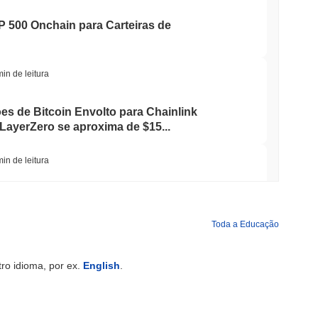
P 500 Onchain para Carteiras de
min de leitura
ões de Bitcoin Envolto para Chainlink
LayerZero se aproxima de $15...
min de leitura
Reduziu as Participações em ETF de Bitcoin
a em Ether Staked
Toda a Educação
min de leitura
ro idioma, por ex.
English
.
hegam ao blockchain enquanto o
tre desacelera para 1,5%