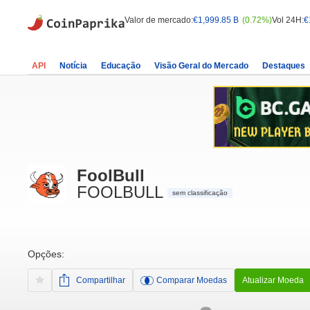
Valor de mercado:
€1,999.85 B
(0.72%)
Vol 24H:
€
API
Notícia
Educação
Visão Geral do Mercado
Destaques
FoolBull
FOOLBULL
sem classificação
Opções:
Compartilhar
Comparar Moedas
Atualizar Moeda