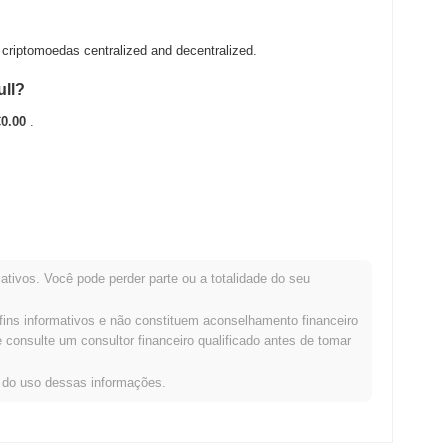
riptomoedas centralized and decentralized.
ull?
€0.00
.
TH .
ativos. Você pode perder parte ou a totalidade do seu
ção com o mercado cripto mais amplo?
fins informativos e não constituem aconselhamento financeiro
do cripto geral que registrou um ganho de
0.72%
. Isso indica um
consulte um consultor financeiro qualificado antes de tomar
omentum do mercado mais amplo.
s do uso dessas informações.