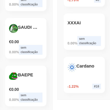
Volume das Exchanges C
0.00%
classificação
August 04 2026
(1 day ago)
,
3 min 
BITCOIN
HACKERS
XXXAi
SAUDI RAPTOR
Uma Falha de Firmware 
Carteiras de Bitcoin
sem
€0.00
0.00%
classificação
sem
0.00%
classificação
Cardano
BAEPE
-1.22%
#18
€0.00
sem
0.00%
classificação