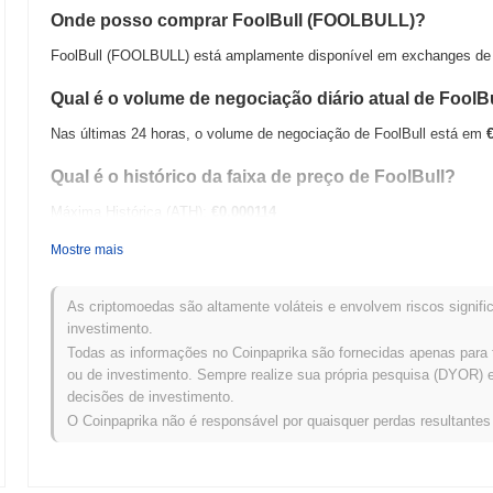
Onde posso comprar FoolBull (FOOLBULL)?
FoolBull (FOOLBULL) está amplamente disponível em exchanges de c
Qual é o volume de negociação diário atual de FoolB
Nas últimas 24 horas, o volume de negociação de FoolBull está em
Qual é o histórico da faixa de preço de FoolBull?
Máxima Histórica (ATH):
€0.000114
Mínima Histórica (ATL):
€0.00
Mostre mais
FoolBull está sendo negociado atualmente
~99.97%
abaixo de sua A
As criptomoedas são altamente voláteis e envolvem riscos signific
Como FoolBull está se desempenhando em compara
investimento.
Todas as informações no Coinpaprika são fornecidas apenas para 
Nos últimos 7 dias, FoolBull ganhou
0.00%
, ficando abaixo do merca
ou de investimento. Sempre realize sua própria pesquisa (DYOR) e 
atraso temporário na ação de preço de FOOLBULL em relação ao m
decisões de investimento.
O Coinpaprika não é responsável por quaisquer perdas resultante