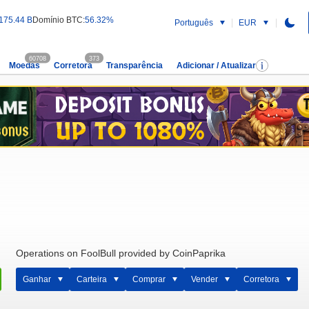
175.44 B
Domínio BTC:
56.32%
Português
EUR
60708
373
Moedas
Corretora
Transparência
Adicionar / Atualizar
Operations on FoolBull provided by CoinPaprika
Ganhar
Carteira
Comprar
Vender
Corretora