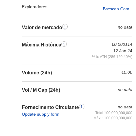
Exploradores
Bscscan.com
no data
Valor de mercado
€0.000114
Máxima Histórica
12 Jan 24
% to ATH (286,120.40%)
€0.00
Volume (24h)
no data
Vol / M Cap (24h)
no data
Fornecimento Circulante
Total:100,000,000,000
Update supply form
Máx .: 100,000,000,000