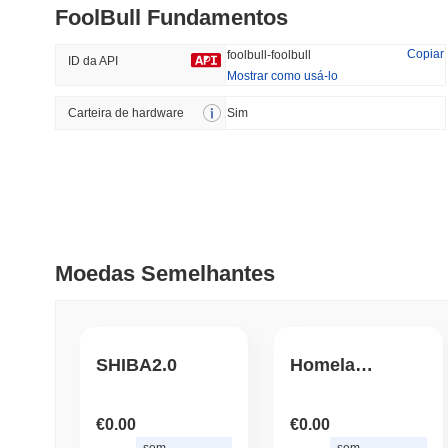
FoolBull Fundamentos
#203
#597
50.38%
-14.81%
Copiar
foolbull-foolbull
ID da API
Mostrar como usá-lo
Carteira de hardware
Tendências
Sim
Adicionado
Recentemente
Hyperliquid
SACOIN
#10
-0.9%
#5827
-1.63%
Moedas Semelhantes
SHIBA2.0
Homelander
€0.00
€0.00
sem
sem