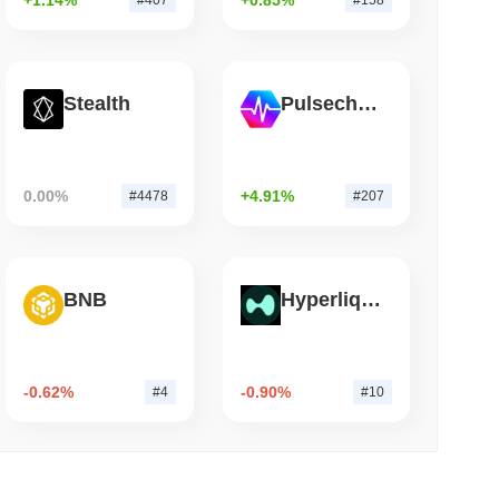
entralizadas Cai
de leitura
Stealth
Pulsechain
do Coldcard de 2021 Ainda Está Drenando
0.00%
+4.91%
#4478
#207
BNB
Hyperliquid
-0.62%
-0.90%
#4
#10