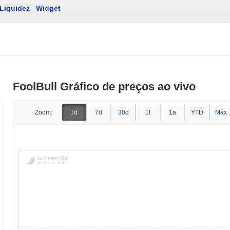
Liquidez
Widget
FoolBull Gráfico de preços ao vivo
Zoom:
1d
7d
30d
1t
1a
YTD
Máx .