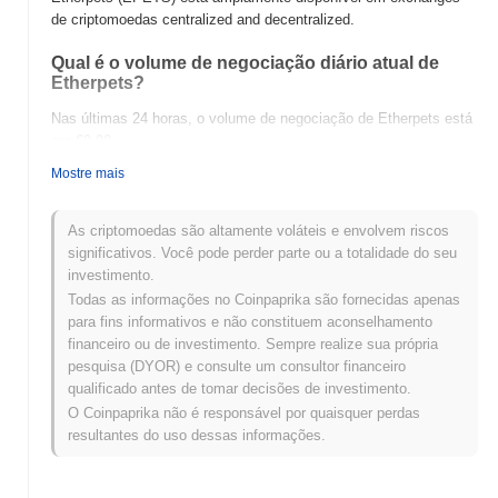
de criptomoedas centralized and decentralized.
Qual é o volume de negociação diário atual de
Etherpets?
Nas últimas 24 horas, o volume de negociação de Etherpets está
em
€0.00
.
Mostre mais
Qual é o histórico da faixa de preço de Etherpets?
Máxima Histórica (ATH):
€0.021244
As criptomoedas são altamente voláteis e envolvem riscos
Mínima Histórica (ATL):
€0.00
significativos. Você pode perder parte ou a totalidade do seu
investimento.
Etherpets está sendo negociado atualmente
~99.16%
abaixo de
Todas as informações no Coinpaprika são fornecidas apenas
sua ATH .
para fins informativos e não constituem aconselhamento
financeiro ou de investimento. Sempre realize sua própria
Como Etherpets está se desempenhando em
pesquisa (DYOR) e consulte um consultor financeiro
comparação com o mercado cripto mais amplo?
qualificado antes de tomar decisões de investimento.
Nos últimos 7 dias, Etherpets ganhou
0.00%
, superando o
O Coinpaprika não é responsável por quaisquer perdas
mercado cripto geral que registrou um declínio de
0.20%
. Isso
resultantes do uso dessas informações.
indica um desempenho forte na ação de preço de EPETS em
relação ao momentum do mercado mais amplo.