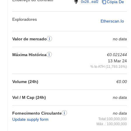
Cópia De
0x28...eaf2
Exploradores
Etherscan.io
Valor de mercado
no data
Máxima Histórica
€0.021244
13 Mar 24
% to ATH (11,793.16%)
Volume (24h)
€0.00
Vol / M Cap (24h)
no data
Fornecimento Circulante
no data
Update supply form
Total:100,000,000
Máx .: 100,000,000