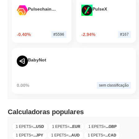
Pulsechain Bridged HEX (Pulsechain)
PulseX
-0.40%
-2.94%
#5596
#167
BabyNot
0.00%
sem classificação
Calculadoras populares
1 EPETS
=
...
USD
1 EPETS
=
...
EUR
1 EPETS
=
...
GBP
1 EPETS
=
...
JPY
1 EPETS
=
...
AUD
1 EPETS
=
...
CAD