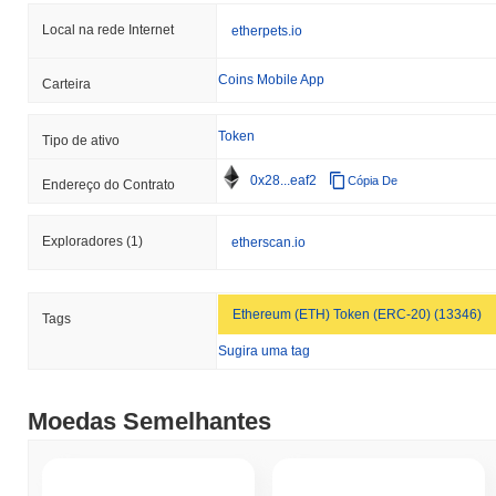
Local na rede Internet
etherpets.io
Coins Mobile App
Carteira
Token
Tipo de ativo
0x28...eaf2
Cópia De
Endereço do Contrato
Exploradores
(1)
etherscan.io
Ethereum (ETH) Token (ERC-20) (13346)
Tags
Sugira uma tag
Moedas Semelhantes