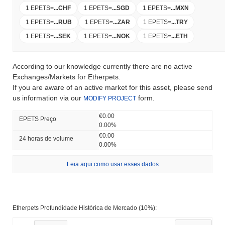
1 EPETS
=
...
CHF
1 EPETS
=
...
SGD
1 EPETS
=
...
MXN
1 EPETS
=
...
RUB
1 EPETS
=
...
ZAR
1 EPETS
=
...
TRY
1 EPETS
=
...
SEK
1 EPETS
=
...
NOK
1 EPETS
=
...
ETH
According to our knowledge currently there are no active
Exchanges/Markets for Etherpets.
If you are aware of an active market for this asset, please send
us information via our
form.
MODIFY PROJECT
€0.00
EPETS Preço
0.00%
€0.00
24 horas de volume
0.00%
Leia aqui como usar esses dados
Etherpets Profundidade Histórica de Mercado (10%):