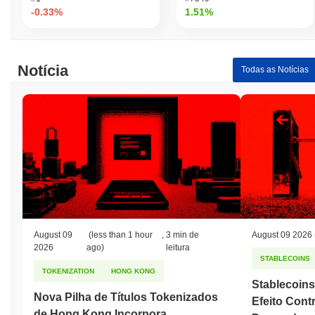
-0.33%
1.51%
Notícia
Todas as Notícias
August 09
(less than 1 hour
,
3 min de
August 09 2026
2026
ago)
leitura
STABLECOINS
TOKENIZATION
HONG KONG
Stablecoin
Nova Pilha de Títulos Tokenizados
Efeito Cont
de Hong Kong Incorpora