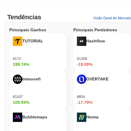
Tendências
Visão Geral do Mercad
Principais Ganhos
Principais Perdedores
TUTORIAL
Hashflow
#172
#1269
199.74%
-19.09%
Immunefi
OVERTAKE
#1167
#854
109.93%
-17.79%
Bubblemaps
Heima