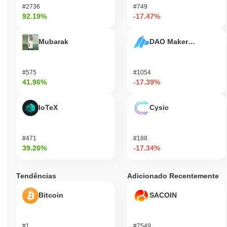
#2736
#749
92.19%
-17.47%
Mubarak
DAO Maker Token
#575
#1054
41.96%
-17.39%
IoTeX
Cysic
#471
#188
39.26%
-17.34%
Tendências
Adicionado Recentemente
Bitcoin
SACOIN
#1
#7549