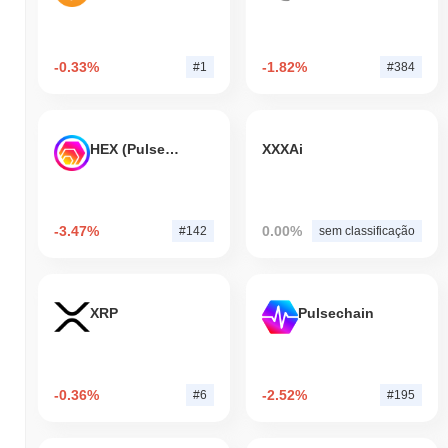
-0.33%
-1.82%
#1
#384
HEX (Pulsechain)
XXXAi
-3.47%
0.00%
#142
sem classificação
XRP
Pulsechain
-0.36%
-2.52%
#6
#195