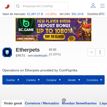
Valor de mercado:
€1,997.27 B
(-0.20%)
Vol 24H:
€81.24 B
Domínio BTC:
Etherpets
€0.00
(0.00%)
EPETS
sem classificação
Operations on Etherpets provided by CoinPaprika
Ganhar
Carteira
Comprar
Vender
Corretora
0
Visão geral
Corretora
/
Mercados
Moedas Semelhantes
Liqu