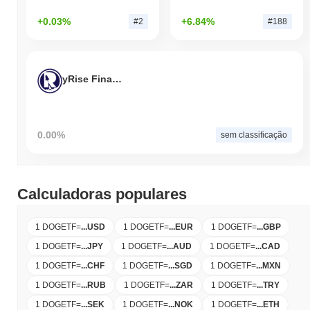
+0.03%
+6.84%
#2
#188
yRise Finance
0.00%
sem classificação
Calculadoras populares
1 DOGETF
=
...
USD
1 DOGETF
=
...
EUR
1 DOGETF
=
...
GBP
1 DOGETF
=
...
JPY
1 DOGETF
=
...
AUD
1 DOGETF
=
...
CAD
1 DOGETF
=
...
CHF
1 DOGETF
=
...
SGD
1 DOGETF
=
...
MXN
1 DOGETF
=
...
RUB
1 DOGETF
=
...
ZAR
1 DOGETF
=
...
TRY
1 DOGETF
=
...
SEK
1 DOGETF
=
...
NOK
1 DOGETF
=
...
ETH