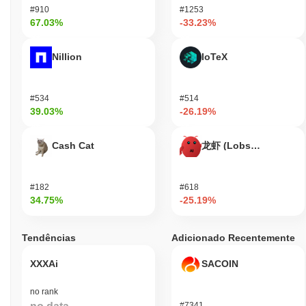
influenciem a direção do projeto. Para desenvolvedores, o DOGE
#910
#1253
ETF fornece ferramentas para construir dApps e integrações,
67.03%
-33.23%
promovendo inovação dentro do ecossistema. A infraestrutura
inclui várias carteiras e plataformas que suportam o DOGE ETF,
Nillion
IoTeX
facilitando transações e interações sem interrupções. Os
usuários também podem se beneficiar de utilidades off-chain,
como descontos, benefícios de associação e recompensas
#534
#514
vinculadas às suas participações em DOGE ETF, melhorando a
39.03%
-26.19%
experiência geral do usuário. Essa abordagem multifacetada
posiciona o DOGE ETF como um ativo versátil no crescente
cenário de finanças descentralizadas e aplicações em
Cash Cat
龙虾 (Lobster)
blockchain.
O DOGE ETF ainda está ativo ou relevante?
#182
#618
34.75%
-25.19%
O DOGE ETF permanece ativo através de desenvolvimentos e
integrações recentes dentro do ecossistema de criptomoedas.
Em outubro de 2023, o projeto viu um volume de negociação
Tendências
Adicionado Recentemente
notável em várias exchanges, indicando um interesse de
mercado sustentado. Anúncios recentes destacam propostas de
XXXAi
SACOIN
governança em andamento destinadas a melhorar a estrutura e a
utilidade do ETF, com o engajamento da comunidade evidente em
no rank
processos de votação ativos. Os esforços de desenvolvimento
#7341