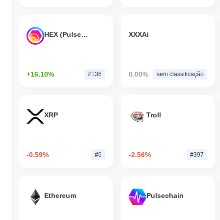
HEX (Pulsechain)
XXXAi
+16.10%
0.00%
#136
sem classificação
XRP
Troll
-0.59%
-2.56%
#6
#397
Ethereum
Pulsechain