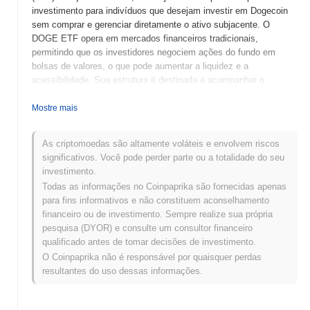
investimento para indivíduos que desejam investir em Dogecoin
sem comprar e gerenciar diretamente o ativo subjacente. O
DOGE ETF opera em mercados financeiros tradicionais,
permitindo que os investidores negociem ações do fundo em
bolsas de valores, o que pode aumentar a liquidez e a
acessibilidade. Sua estrutura é destinada a acompanhar o
desempenho do Dogecoin, fornecendo um veículo de
investimento regulamentado para aqueles interessados no espaço
Mostre mais
das criptomoedas. O token nativo, DOGETF, serve
principalmente como uma representação de propriedade no ETF,
As criptomoedas são altamente voláteis e envolvem riscos
permitindo que os detentores se beneficiem da valorização do
significativos. Você pode perder parte ou a totalidade do seu
preço do Dogecoin indiretamente. O DOGE ETF se destaca por
investimento.
sua abordagem única de conectar as finanças tradicionais ao
Todas as informações no Coinpaprika são fornecidas apenas
mercado de criptomoedas, tornando-se significativo tanto para
para fins informativos e não constituem aconselhamento
entusiastas de cripto quanto para investidores tradicionais que
financeiro ou de investimento. Sempre realize sua própria
buscam exposição a ativos digitais em um formato familiar.
pesquisa (DYOR) e consulte um consultor financeiro
Quando e como o DOGE ETF começou?
qualificado antes de tomar decisões de investimento.
O Coinpaprika não é responsável por quaisquer perdas
O DOGE ETF teve origem em abril de 2021, quando uma equipe
resultantes do uso dessas informações.
de desenvolvedores lançou seu whitepaper, delineando a visão do
projeto de criar um fundo negociado em bolsa (ETF) baseado no
Dogecoin (DOGE). O projeto visava fornecer um veículo de