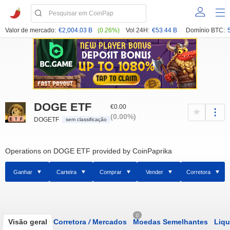
Valor de mercado:
€2,004.03 B
(0.26%)
Vol 24H:
€53.44 B
Domínio BTC:
DOGE ETF
€0.00
(0.00%)
DOGETF
sem classificação
Operations on DOGE ETF provided by CoinPaprika
Ganhar
Carteira
Comprar
Vender
Corretora
0
Visão geral
Corretora
/
Mercados
Moedas Semelhantes
Liqu