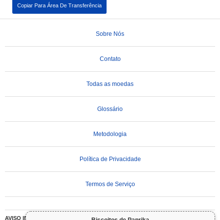
Copiar Para Área De Transferência
Sobre Nós
Contato
Todas as moedas
Glossário
Metodologia
Política de Privacidade
Termos de Serviço
AVISO IMPORTANTE:
As criptomoedas são altamente voláteis e envolvem riscos