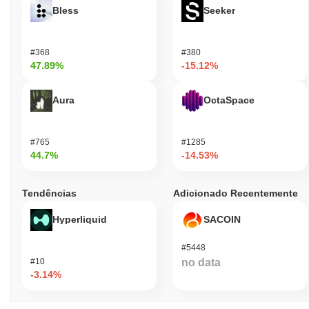
Bless
Seeker
#368
#380
47.89%
-15.12%
Aura
OctaSpace
#765
#1285
44.7%
-14.53%
Tendências
Adicionado Recentemente
Hyperliquid
SACOIN
#5448
#10
no data
-3.14%