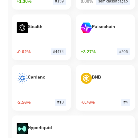
+1.30%
0.00%
#159
sem classificação
Stealth
Pulsechain
-0.02%
+3.27%
#4474
#206
Cardano
BNB
-2.56%
-0.76%
#18
#4
Hyperliquid