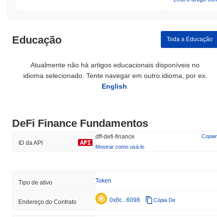
Educação
Toda a Educação
Atualmente não há artigos educacionais disponíveis no
idioma selecionado. Tente navegar em outro idioma, por ex.
English
.
DeFi Finance Fundamentos
dff-defi-finance
Copiar
ID da API
Mostrar como usá-lo
Token
Tipo de ativo
0x8c...6098
Cópia De
Endereço do Contrato