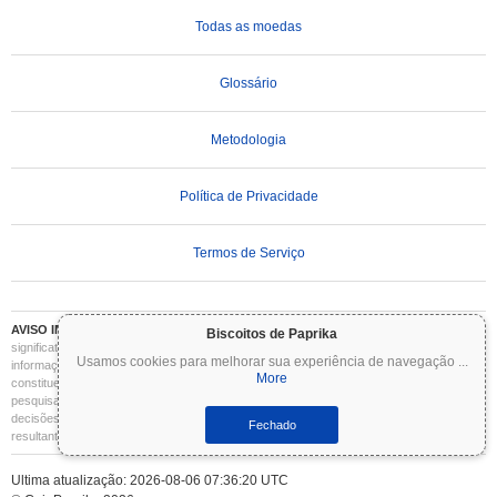
Todas as moedas
Glossário
Metodologia
Política de Privacidade
Termos de Serviço
AVISO IMPORTANTE:
As criptomoedas são altamente voláteis e envolvem riscos
Biscoitos de Paprika
significativos. Você pode perder parte ou todo o seu investimento. Todas as
Usamos cookies para melhorar sua experiência de navegação
...
informações no Coinpaprika são fornecidas apenas para fins informativos e não
More
constituem aconselhamento financeiro ou de investimento. Sempre faça sua própria
pesquisa (DYOR) e consulte um consultor financeiro qualificado antes de tomar
decisões de investimento. O Coinpaprika não se responsabiliza por quaisquer perdas
Fechado
resultantes do uso dessas informações.
Ultima atualização: 2026-08-06 07:36:20 UTC