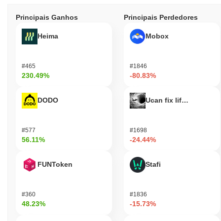
Principais Ganhos
Principais Perdedores
Heima
Mobox
#465
#1846
230.49%
-80.83%
DODO
Ucan fix life in1day
#577
#1698
56.11%
-24.44%
FUNToken
Stafi
#360
#1836
48.23%
-15.73%