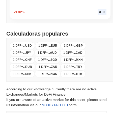
-3.02%
#10
Calculadoras populares
1 DFF
=
...
USD
1 DFF
=
...
EUR
1 DFF
=
...
GBP
1 DFF
=
...
JPY
1 DFF
=
...
AUD
1 DFF
=
...
CAD
1 DFF
=
...
CHF
1 DFF
=
...
SGD
1 DFF
=
...
MXN
1 DFF
=
...
RUB
1 DFF
=
...
ZAR
1 DFF
=
...
TRY
1 DFF
=
...
SEK
1 DFF
=
...
NOK
1 DFF
=
...
ETH
According to our knowledge currently there are no active
Exchanges/Markets for DeFi Finance.
If you are aware of an active market for this asset, please send
us information via our
form.
MODIFY PROJECT