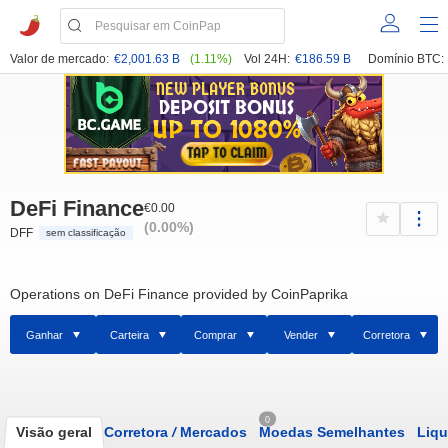
Valor de mercado:
€2,001.63 B
(1.11%)
Vol 24H:
€186.59 B
Domínio BTC:
DeFi Finance
€0.00
(0.00%)
DFF
sem classificação
Operations on DeFi Finance provided by CoinPaprika
Ganhar
Carteira
Comprar
Vender
Corretora
0
Visão geral
Corretora
/
Mercados
Moedas Semelhantes
Liqu