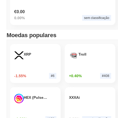
€0.00
0.00%
sem classificação
Moedas populares
XRP
Troll
-1.55%
+0.40%
#6
#408
HEX (Pulsechain)
XXXAi