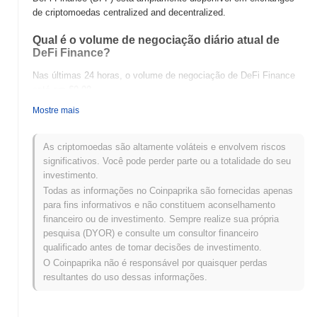
de criptomoedas centralized and decentralized.
Qual é o volume de negociação diário atual de
DeFi Finance?
Nas últimas 24 horas, o volume de negociação de DeFi Finance
está em
€0.00
.
Mostre mais
Qual é o histórico da faixa de preço de DeFi
Finance?
As criptomoedas são altamente voláteis e envolvem riscos
Máxima Histórica (ATH):
€0.00000216
significativos. Você pode perder parte ou a totalidade do seu
Mínima Histórica (ATL):
€0.00
investimento.
Todas as informações no Coinpaprika são fornecidas apenas
DeFi Finance está sendo negociado atualmente
~23.82%
abaixo
para fins informativos e não constituem aconselhamento
de sua ATH .
financeiro ou de investimento. Sempre realize sua própria
pesquisa (DYOR) e consulte um consultor financeiro
Como DeFi Finance está se desempenhando em
qualificado antes de tomar decisões de investimento.
comparação com o mercado cripto mais amplo?
O Coinpaprika não é responsável por quaisquer perdas
Nos últimos 7 dias, DeFi Finance ganhou
0.00%
, ficando abaixo
resultantes do uso dessas informações.
do mercado cripto geral que registrou um ganho de
1.11%
. Isso
indica um atraso temporário na ação de preço de DFF em relação
ao momentum do mercado mais amplo.