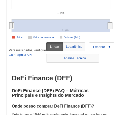
1. jan.
1. jan.
Price
Valor de mercado
Volume (24h)
Linear
Logarítmico
Exportar
Para mais dados, verifique
CoinPaprika API
Análise Técnica
DeFi Finance (DFF)
DeFi Finance (DFF) FAQ – Métricas
Principais e Insights do Mercado
Onde posso comprar DeFi Finance (DFF)?
DeFi Finance (DFF) está amplamente disponível em exchanges