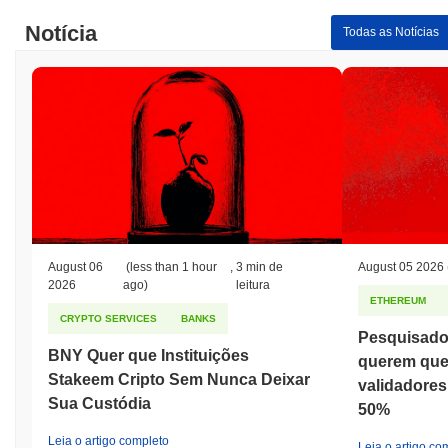
Notícia
Todas as Notícias
August 06
(less than 1 hour
,
3 min de
August 05 2026
2026
ago)
leitura
ETHEREUM
CRYPTO SERVICES
BANKS
Pesquisado
BNY Quer que Instituições
querem que
Stakeem Cripto Sem Nunca Deixar
validadores 
Sua Custódia
50%
Leia o artigo completo
Leia o artigo co