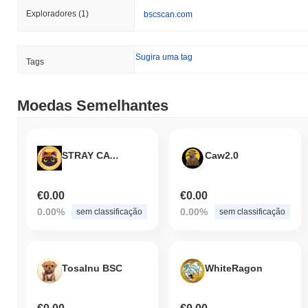
Exploradores
(1)
bscscan.com
Sugira uma tag
Tags
Moedas Semelhantes
STRAY CATS COIN
Caw2.0
€0.00
€0.00
0.00%
0.00%
sem classificação
sem classificação
TosaInu BSC
WhiteRagon