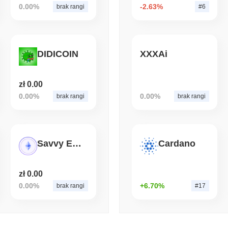
0.00%
-2.63%
brak rangi
#6
August 05 2026
(1 day ago)
,
3 min
BITCOIN
CRYPTO SERVICES
BitGo przenosi 7,4 milia
DIDICOIN
XXXAi
gdy Exodus LayerZero zbl
zł 0.00
0.00%
0.00%
brak rangi
brak rangi
Savvy ETH
Cardano
zł 0.00
0.00%
+6.70%
brak rangi
#17