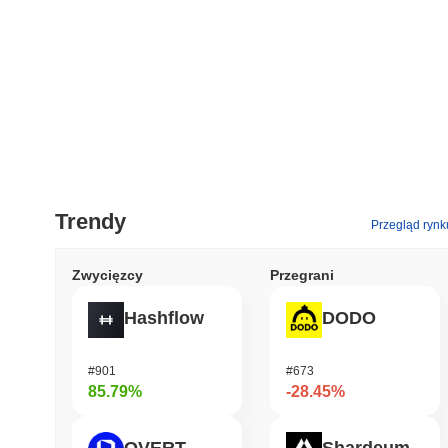
Trendy
Przegląd rynk
Zwycięzcy
Przegrani
Hashflow
DODO
#901
#673
85.79%
-28.45%