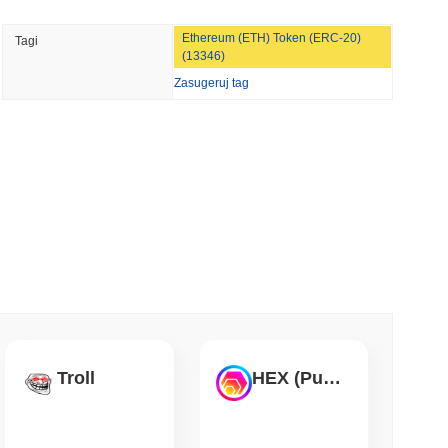
min czytanie
NS
Ethereum (ETH) Token (ERC-20)
Tagi
głębiają współpracę w zakresie stablecoinów,
(13346)
S przesuwają się na 2027 rok
Zasugeruj tag
min czytanie
 stakowały kryptowaluty, nie opuszczając
 czytanie
palić nagrody dla walidatorów, aby
0%
 czytanie
Troll
HEX (Pulsechain)
&P 500 na blockchain dla amerykańskich
ch