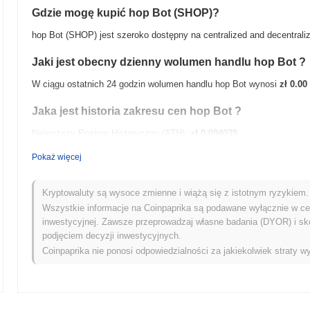
Gdzie mogę kupić hop Bot (SHOP)?
hop Bot (SHOP) jest szeroko dostępny na centralized and decentraliz
Jaki jest obecny dzienny wolumen handlu hop Bot ?
W ciągu ostatnich 24 godzin wolumen handlu hop Bot wynosi
zł 0.00
Jaka jest historia zakresu cen hop Bot ?
Najwyższy Poziom Historyczny (ATH):
zł 0.094039
Najniższy Poziom Historyczny (ATL):
zł 0.00
Pokaż więcej
hop Bot jest obecnie notowany
~99.98%
poniżej swojego ATH .
Kryptowaluty są wysoce zmienne i wiążą się z istotnym ryzykiem. 
Jak hop Bot radzi sobie w porównaniu z szerszym ry
Wszystkie informacje na Coinpaprika są podawane wyłącznie w cel
inwestycyjnej. Zawsze przeprowadzaj własne badania (DYOR) i sk
W ciągu ostatnich 7 dni hop Bot zyskał
0.00%
, przewyższając ogóln
podjęciem decyzji inwestycyjnych.
to na silną wydajność akcji cenowej SHOP w stosunku do szerszego
Coinpaprika nie ponosi odpowiedzialności za jakiekolwiek straty wy