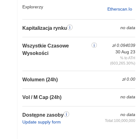
Explorerzy
Etherscan.io
no data
Kapitalizacja rynku
zł 0.094039
Wszystkie Czasowe
30 Aug 23
Wysokości
% to ATH
(603,265.30%)
zł 0.00
Wolumen (24h)
no data
Vol / M Cap (24h)
no data
Dostępne zasoby
Total:100,000,000
Update supply form