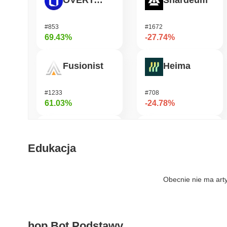
OVERTAKE
Shardeum
#853
#1672
69.43%
-27.74%
Fusionist
Heima
#1233
#708
61.03%
-24.78%
SKYAI
龙虾 (Lobster)
Edukacja
#242
#575
53.67%
-19.44%
Obecnie nie ma art
Biconomy
KellyClaude
hop Bot Podstawy
#397
#1714