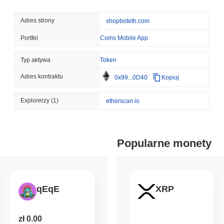
August 06 2026
(13 hours ago)
,
3 
STABLECOINS
CRYPTO REGULATIO
Adres strony
shopboteth.com
USA i Wielka Brytania po
gdy zasady ustawy GENIU
Portfel
Coins Mobile App
Typ aktywa
Token
August 06 2026
(15 hours ago)
,
3 
CRYPTO SERVICES
BANKS
Adres kontraktu
0x99...0D40
Kopiuj
BNY chce, aby instytucje
jego depozytu
Explorerzy
(1)
etherscan.io
August 05 2026
(1 day ago)
,
3 min
ETHEREUM
DEFI
Popularne monety
Badacze Ethereum chcą s
ograniczyć staking do 5
August 05 2026
(1 day ago)
,
3 min
qEqE
XRP
TOKENIZATION
CIRCLE
Dinari wprowadza cały S
zł 0.00
portfeli samoopiekuńczy