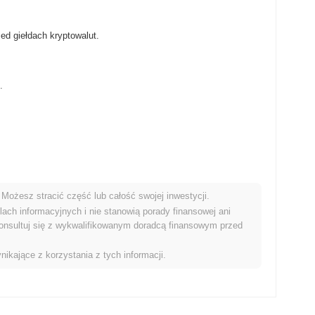
ed giełdach kryptowalut.
.
Możesz stracić część lub całość swojej inwestycji.
nkiem kryptowalut?
ach informacyjnych i nie stanowią porady finansowej ani
onsultuj się z wykwalifikowanym doradcą finansowym przed
y rynek kryptowalut który odnotował spadek o
0.43%
. Wskazuje
 impulsu rynkowego.
nikające z korzystania z tych informacji.