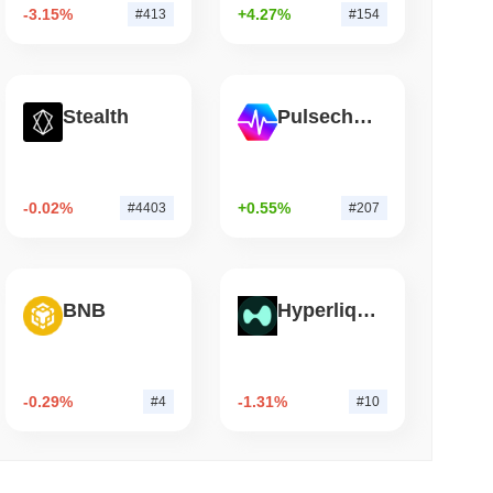
-3.15%
+4.27%
#413
#154
 czytanie
rda dolarów Wrapped Bitcoin do Chainlink,
Stealth
Pulsechain
iża się do 15 miliardów...
-0.02%
+0.55%
#4403
#207
BNB
Hyperliquid
-0.29%
-1.31%
#4
#10