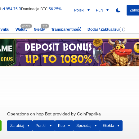
H:
zł 954.75 B
Dominacja BTC:
56.25%
Polski
PLN
Zalog
60722
374
rynku
Waluty
Giełdy
Transparentność
Dodaj / Zaktualizuj
Operations on hop Bot provided by CoinPaprika
Zarabiaj
Portfel
Kup
Sprzedaj
Giełda