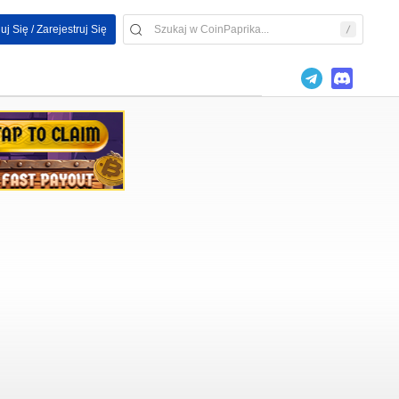
uj Się / Zarejestruj Się