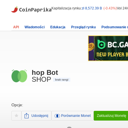
Kapitalizacja rynku:
zł 8,572.39 B
(-0.43%)
Vol 24
API
Wiadomości
Edukacja
Przegląd rynku
Podsumowanie 
hop Bot
SHOP
brak rangi
Opcje:
Udostępnij
Porównanie Monet
Zaktualizuj Monetę