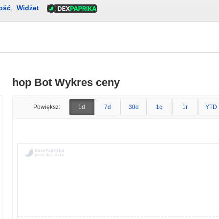
ość
Widżet
hop Bot Wykres ceny
Powiększ:
1d
7d
30d
1q
1r
YTD