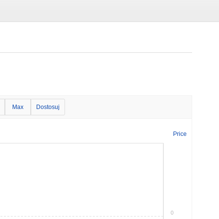
Max
Dostosuj
Price
0