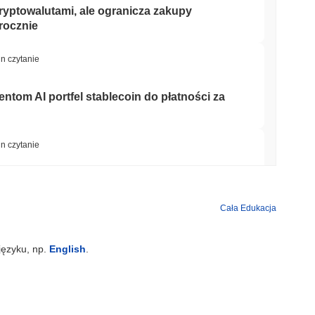
kryptowalutami, ale ogranicza zakupy
rocznie
in czytanie
entom AI portfel stablecoin do płatności za
in czytanie
t Bitcoin po tym, jak atakujący AI
Cała Edukacja
min czytanie
języku, np.
English
.
 Street zabezpieczają teraz blockchain Arc