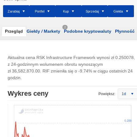
Zarabiaj
Portfel
Kup
Sprzedaj
Giełda
7
Przegląd
Giełdy
/
Markety
Podobne kryptowaluty
Płynność
Aktualna cena RSK Infrastructure Framework wynosi
zł 0.250078
,
z 24-godzinnym wolumenem obrotu wynoszącym
zł 36,582,870.00
. RIF zmieniła się o -9.74% w ciągu ostatnich 24
godzin.
Wykres ceny
Powiększ:
1d
0.288