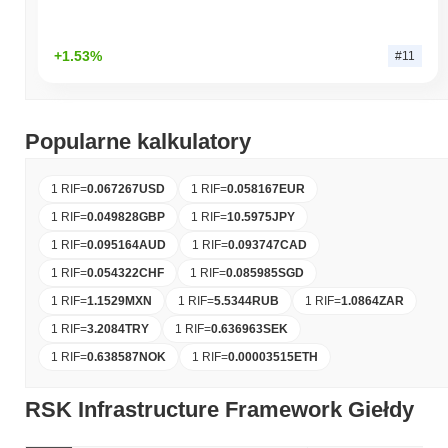
+1.53%
#11
Popularne kalkulatory
1 RIF
=
0.067267
USD
1 RIF
=
0.058167
EUR
1 RIF
=
0.049828
GBP
1 RIF
=
10.5975
JPY
1 RIF
=
0.095164
AUD
1 RIF
=
0.093747
CAD
1 RIF
=
0.054322
CHF
1 RIF
=
0.085985
SGD
1 RIF
=
1.1529
MXN
1 RIF
=
5.5344
RUB
1 RIF
=
1.0864
ZAR
1 RIF
=
3.2084
TRY
1 RIF
=
0.636963
SEK
1 RIF
=
0.638587
NOK
1 RIF
=
0.00003515
ETH
RSK Infrastructure Framework Giełdy