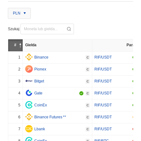
PLN
Szukaj
#
Giełda
Para
1
Binance
RIF/USDT
C
2
Pionex
RIF/USDT
C
3
Bitget
RIF/USDT
C
4
Gate
RIF/USDT
C
5
CoinEx
RIF/USDT
C
6
Binance Futures
**
RIF/USDT
C
7
Lbank
RIF/USDT
C
8
CoinEx
RIF/BTC