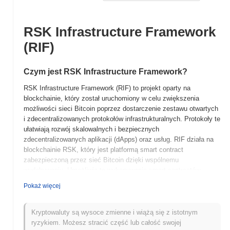
RSK Infrastructure Framework
(RIF)
Czym jest RSK Infrastructure Framework?
RSK Infrastructure Framework (RIF) to projekt oparty na
blockchainie, który został uruchomiony w celu zwiększenia
możliwości sieci Bitcoin poprzez dostarczenie zestawu otwartych
i zdecentralizowanych protokołów infrastrukturalnych. Protokoły te
ułatwiają rozwój skalowalnych i bezpiecznych
zdecentralizowanych aplikacji (dApps) oraz usług. RIF działa na
blockchainie RSK, który jest platformą smart contract
zabezpieczoną przez sieć Bitcoin dzięki wspólnemu
wydobywaniu. Umożliwia to wykonywanie smart contractów
kompatybilnych z Ethereum, korzystając jednocześnie z
Pokaż więcej
bezpieczeństwa Bitcoina. Rodzimy token, RIF, pełni wiele ról w
ekosystemie, w tym płatności za usługi, zarządzanie oraz dostęp
do różnych funkcji sieci. Użyteczność RIF jest integralna dla
Kryptowaluty są wysoce zmienne i wiążą się z istotnym
ekosystemu, ponieważ napędza usługi takie jak zarządzanie
ryzykiem. Możesz stracić część lub całość swojej