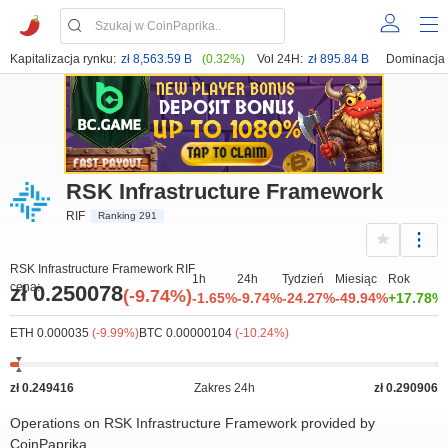
Kapitalizacja rynku:
zł 8,563.59 B
(0.32%)
Vol 24H:
zł 895.84 B
Dominacja
RSK Infrastructure Framework
RIF
Ranking 291
RSK Infrastructure Framework RIF
1h
24h
Tydzień
Miesiąc
Rok
cena:
zł 0.250078
(-9.74%)
-1.65%
-9.74%
-24.27%
-49.94%
+17.78%
ETH 0.000035
(-9.99%)
BTC 0.00000104
(-10.24%)
zł 0.249416
Zakres 24h
zł 0.290906
Operations on RSK Infrastructure Framework provided by
CoinPaprika