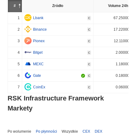
#
Źródło
Volume 24h (%)
1
Lbank
67.250000%
C
2
Binance
17.220000%
C
3
Pionex
12.110000%
C
4
Bitget
2.000000%
C
5
MEXC
1.180000%
C
6
Gate
0.180000%
C
7
CoinEx
0.060000%
C
RSK Infrastructure Framework
Markety
Po wolumenie
Po płynności
Wszystkie
CEX
DEX