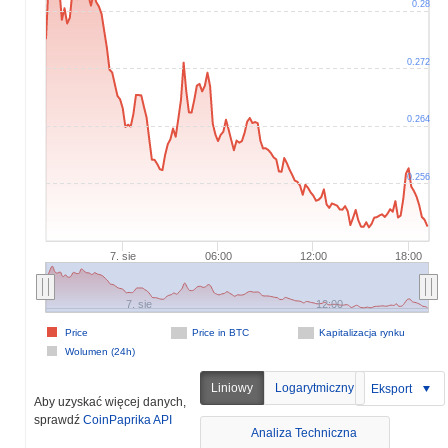
0.28
0.272
0.264
0.256
7. sie
06:00
12:00
18:00
7. sie
12:00
Price
Price in BTC
Kapitalizacja rynku
Wolumen (24h)
Liniowy
Logarytmiczny
Eksport
Aby uzyskać więcej danych,
sprawdź
CoinPaprika API
Analiza Techniczna