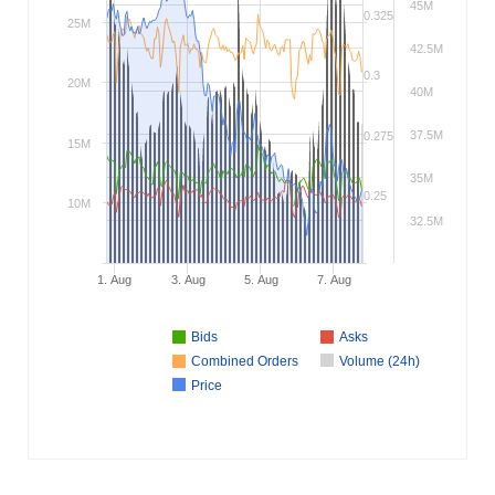
45M
0.325
25M
42.5M
0.3
20M
40M
37.5M
0.275
15M
35M
0.25
10M
32.5M
1. Aug
3. Aug
5. Aug
7. Aug
Bids
Asks
Combined Orders
Volume (24h)
Price