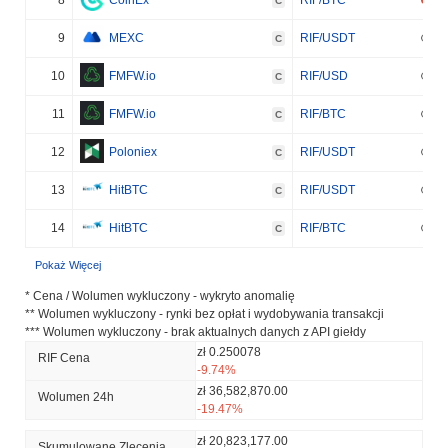
C
9
MEXC
RIF/USDT
C
10
FMFW.io
RIF/USD
C
11
FMFW.io
RIF/BTC
C
12
Poloniex
RIF/USDT
C
13
HitBTC
RIF/USDT
C
14
HitBTC
RIF/BTC
C
Pokaż Więcej
* Cena / Wolumen wykluczony - wykryto anomalię
** Wolumen wykluczony - rynki bez opłat i wydobywania transakcji
*** Wolumen wykluczony - brak aktualnych danych z API giełdy
zł 0.250078
RIF Cena
-9.74%
zł 36,582,870.00
Wolumen 24h
-19.47%
zł 20,823,177.00
Skumulowane Zlecenia