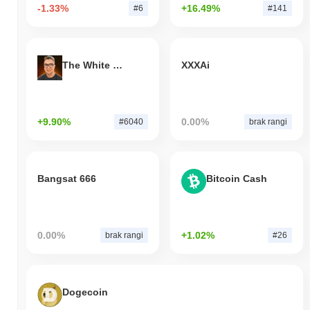
-1.33%
+16.49%
#6
#141
The White Bull
XXXAi
+9.90%
0.00%
#6040
brak rangi
Bangsat 666
Bitcoin Cash
0.00%
+1.02%
brak rangi
#26
Dogecoin