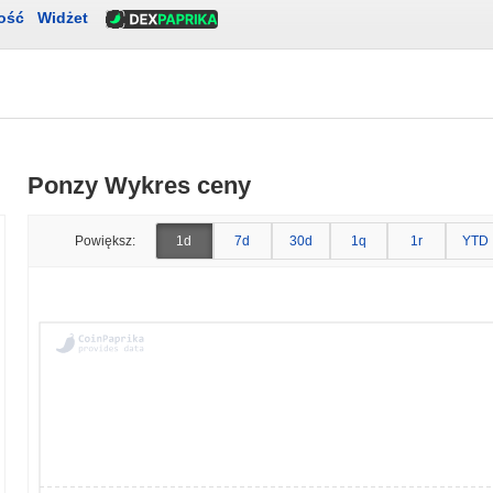
ość
Widżet
Ponzy Wykres ceny
Powiększ:
1d
7d
30d
1q
1r
YTD