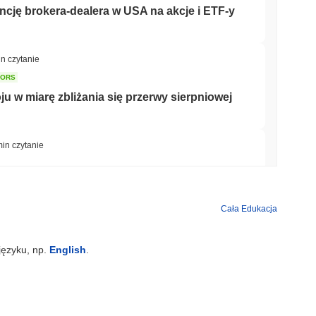
ncję brokera-dealera w USA na akcje i ETF-y
in czytanie
TORS
 w miarę zbliżania się przerwy sierpniowej
min czytanie
wyścigu banków o tokenizację depozytów
Cała Edukacja
min czytanie
języku, np.
English
.
nów dolarów, gdy gigant logistyczny AZ-COM
oin w jenach