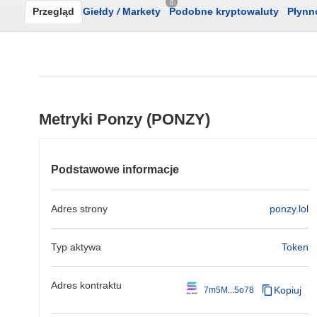
0
Przegląd
Giełdy
/
Markety
Podobne kryptowaluty
Płynn
Metryki Ponzy (PONZY)
Podstawowe informacje
Adres strony
ponzy.lol
Typ aktywa
Token
Adres kontraktu
Kopiuj
7m5M...5o78