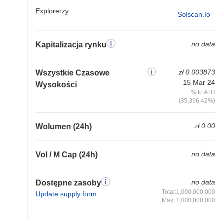
Explorerzy
Solscan.io
no data
Kapitalizacja rynku
zł 0.003873
Wszystkie Czasowe
15 Mar 24
Wysokości
% to ATH
(35,396.42%)
zł 0.00
Wolumen (24h)
no data
Vol / M Cap (24h)
no data
Dostępne zasoby
Total:1,000,000,000
Update supply form
Max: 1,000,000,000