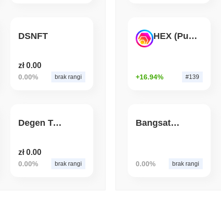
August 06 2026
(1 day ago)
,
3 min
BITCOIN
HACKERS
DSNFT
HEX (Pulsechain)
Boltz zamknął własny mos
przewyższyli jego zespół
zł 0.00
0.00%
+16.94%
brak rangi
#139
Degen Trash Panda Token
Bangsat 666
zł 0.00
0.00%
0.00%
brak rangi
brak rangi