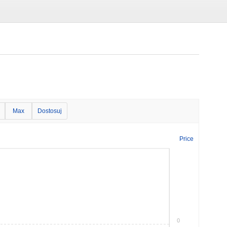
Max
Dostosuj
Price
0