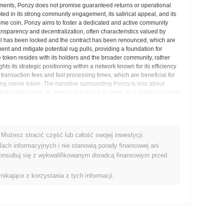
ruments, Ponzy does not promise guaranteed returns or operational
ooted in its strong community engagement, its satirical appeal, and its
eme coin, Ponzy aims to foster a dedicated and active community
nsparency and decentralization, often characteristics valued by
 pool has been locked and the contract has been renounced, which are
t and mitigate potential rug pulls, providing a foundation for
he token resides with its holders and the broader community, rather
ts its strategic positioning within a network known for its efficiency
transaction fees and fast processing times, which are beneficial for
iving meme token. The narrative surrounding Ponzy is less about
participation. Its primary function is to serve as a digital asset that
pants to engage with it through buying, selling, and holding.
e the lighter, more speculative side of cryptocurrency, where cultural
ry. The project’s success, much like other meme coins, is inherently
z, and attract new participants into its ecosystem. It represents a
Możesz stracić część lub całość swojej inwestycji.
entralized finance, where the collective belief and humor of a
dies a playful yet deliberate challenge to traditional financial
ach informacyjnych i nie stanowią porady finansowej ani
ed meme tokens.
onsultuj się z wykwalifikowanym doradcą finansowym przed
postrzeżenia Rynkowe
nikające z korzystania z tych informacji.
ed giełdach kryptowalut.