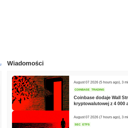
Jaki jest obecny dzienny wolumen handlu Ponzy?
W ciągu ostatnich 24 godzin wolumen handlu Ponzy wynosi
zł 0.00
.
Jaka jest historia zakresu cen Ponzy?
Najwyższy Poziom Historyczny (ATH):
zł 0.003873
Najniższy Poziom Historyczny (ATL):
zł 0.00
Ponzy jest obecnie notowany
~99.72%
poniżej swojego ATH .
Wiadomości
u
Jak Ponzy radzi sobie w porównaniu z szerszym ryn
W ciągu ostatnich 7 dni Ponzy zyskał
0.00%
, osiągając gorsze wynik
Wskazuje to na tymczasowe opóźnienie w akcji cenowej PONZY w s
August 07 2026
(5 hours ago)
,
3 m
COINBASE
TRADING
Coinbase dodaje Wall Stre
kryptowalutowej z 4 000 
August 07 2026
(7 hours ago)
,
3 m
SEC
ETFS