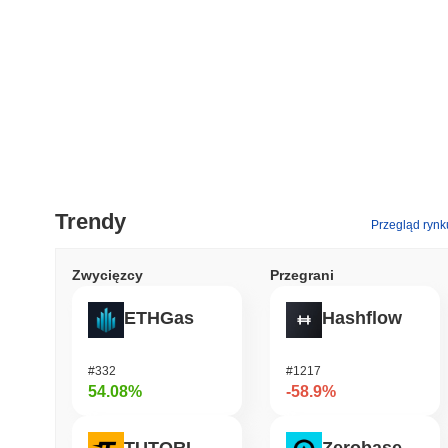
Trendy
Przegląd rynk
Zwycięzcy
Przegrani
ETHGas
Hashflow
#332
#1217
54.08%
-58.9%