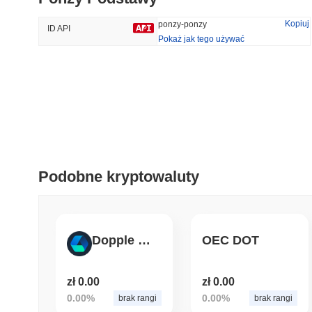
31.53%
-18.27%
Kopiuj
ponzy-ponzy
ID API
Pokaż jak tego używać
Trendy
Ostatnio Dodane
HEX (Pulsechain)
SACOIN
#139
#10052
16.94%
1.17%
Podobne kryptowaluty
Dopple Exchange Token
OEC DOT
zł 0.00
zł 0.00
0.00%
0.00%
brak rangi
brak rangi