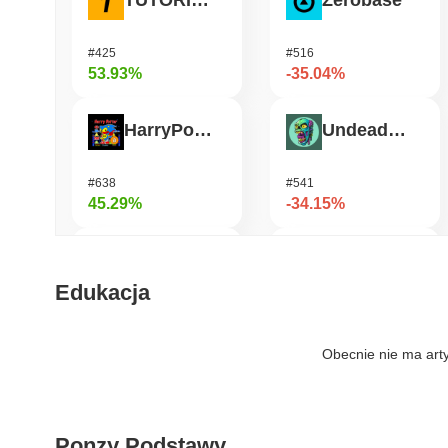
TUTORIAL
Zerobase
#425
#516
53.93%
-35.04%
HarryPotterObamaSonic10Inu (ETH)
Undeads Games
#638
#541
45.29%
-34.15%
Biconomy
Bless
Edukacja
#340
#457
32.46%
-29.6%
Obecnie nie ma art
DAO Maker Token
Orochi Network
Ponzy Podstawy
#996
#360