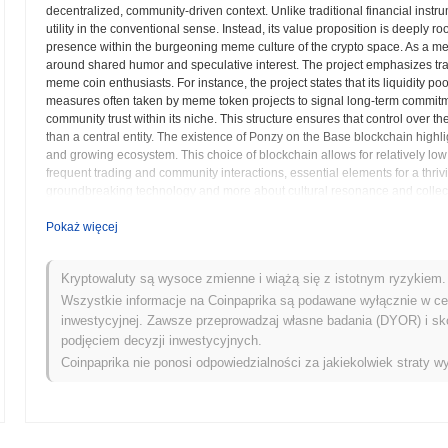
decentralized, community-driven context. Unlike traditional financial inst
utility in the conventional sense. Instead, its value proposition is deeply r
presence within the burgeoning meme culture of the crypto space. As a m
around shared humor and speculative interest. The project emphasizes tra
meme coin enthusiasts. For instance, the project states that its liquidity
measures often taken by meme token projects to signal long-term commitmen
community trust within its niche. This structure ensures that control over t
than a central entity. The existence of Ponzy on the Base blockchain highligh
and growing ecosystem. This choice of blockchain allows for relatively low 
frequent trading and community interactions, essential elements for a thr
groundbreaking technology and more about cultural resonance and collective 
embodies a specific internet meme or cultural phenomenon, allowing partici
Investors and enthusiasts drawn to Ponzy are typically those who appreciat
Pokaż więcej
trends and social momentum can significantly influence an asset's trajecto
tied to its ability to maintain community interest, generate social media buz
Kryptowaluty są wysoce zmienne i wiążą się z istotnym ryzykiem. 
fascinating intersection of internet culture, blockchain technology, and dec
community can drive the perceived value of a digital asset. The project embo
Wszystkie informacje na Coinpaprika są podawane wyłącznie w cel
paradigms, making it a notable entry in the evolving world of decentraliz
inwestycyjnej. Zawsze przeprowadzaj własne badania (DYOR) i sk
podjęciem decyzji inwestycyjnych.
Ponzy (PONZY) FAQ – Kluczowe Wskaźniki i S
Coinpaprika nie ponosi odpowiedzialności za jakiekolwiek straty wy
Gdzie mogę kupić Ponzy (PONZY)?
Ponzy (PONZY) jest szeroko dostępny na centralized and decentraliz