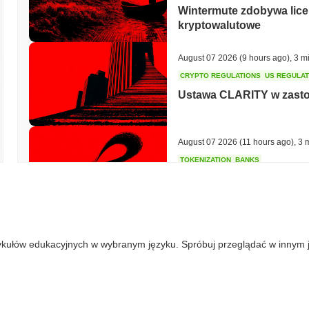
Wintermute zdobywa lice
kryptowalutowe
August 07 2026
(9 hours ago)
,
3 m
CRYPTO REGULATIONS
US REGULA
Ustawa CLARITY w zastoju
August 07 2026
(11 hours ago)
,
3 
TOKENIZATION
BANKS
Wells Fargo dołącza do 
August 07 2026
(13 hours ago)
,
3 
ykułów edukacyjnych w wybranym języku. Spróbuj przeglądać w innym 
STABLECOIN
JAPAN
JPYC pozyskuje 38 milio
Maruwa stawia na stabilc