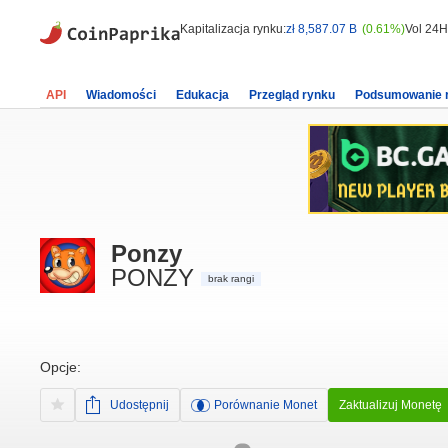
Kapitalizacja rynku:
zł 8,587.07 B
(0.61%)
Vol 24H
API
Wiadomości
Edukacja
Przegląd rynku
Podsumowanie 
Ponzy
PONZY
brak rangi
Opcje:
Udostępnij
Porównanie Monet
Zaktualizuj Monetę