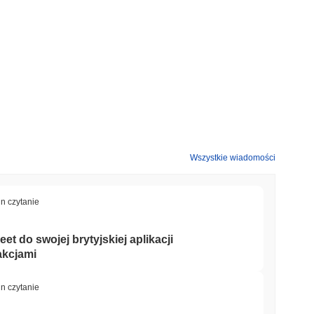
Wszystkie wiadomości
kiem kryptowalut?
i niż ogólny rynek kryptowalut który odnotował wzrost o
0.61%
.
tosunku do szerszego impulsu rynkowego.
in czytanie
et do swojej brytyjskiej aplikacji
akcjami
in czytanie