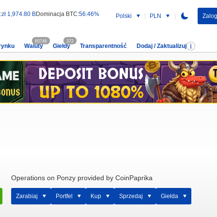
:
zł 1,974.80 B
Dominacja BTC:
56.46%
Polski
PLN
Zalog
60746
372
rynku
Waluty
Giełdy
Transparentność
Dodaj / Zaktualizuj
Operations on Ponzy provided by CoinPaprika
Zarabiaj
Portfel
Kup
Sprzedaj
Giełda