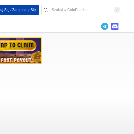
uj Się / Zarejestruj Się