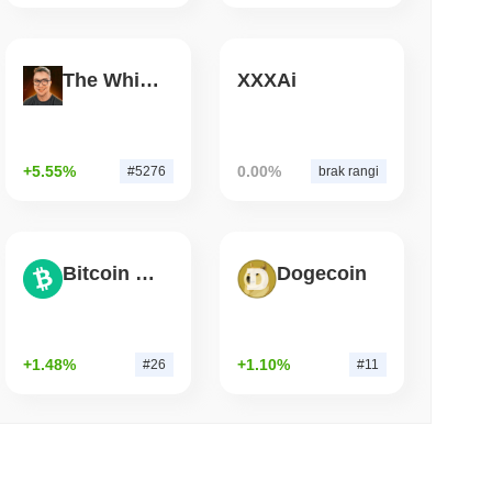
 czytanie
The White Bull
XXXAi
t Bitcoin po tym, jak atakujący AI
+5.55%
0.00%
#5276
brak rangi
Bitcoin Cash
Dogecoin
+1.48%
+1.10%
#26
#11