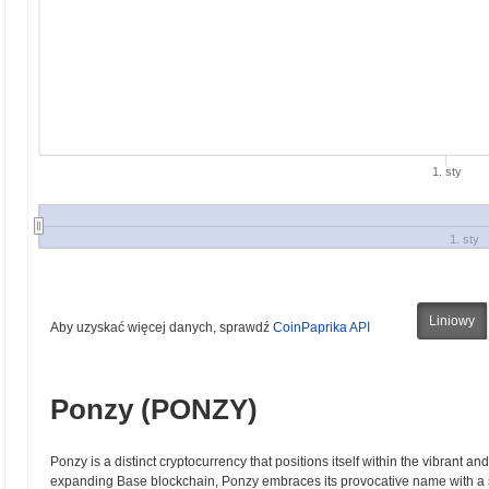
1. sty
1. sty
Liniowy
Aby uzyskać więcej danych, sprawdź
CoinPaprika API
Ponzy (PONZY)
Ponzy is a distinct cryptocurrency that positions itself within the vibrant 
expanding Base blockchain, Ponzy embraces its provocative name with a s