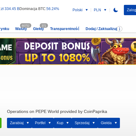
:
zł 334.45 B
Dominacja BTC:
56.24%
Polski
PLN
Zalog
60752
371
rynku
Waluty
Giełdy
Transparentność
Dodaj / Zaktualizuj
Operations on PEPE World provided by CoinPaprika
Zarabiaj
Portfel
Kup
Sprzedaj
Giełda