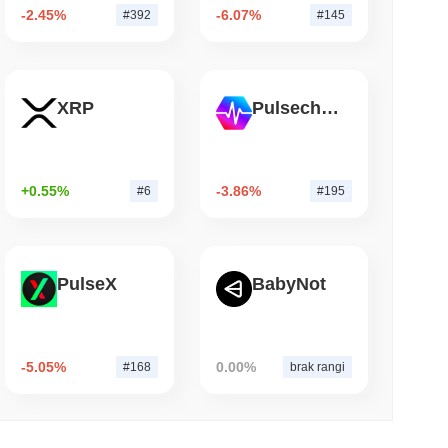
-2.45%
-6.07%
#392
#145
 czytanie
TORS
 w miarę zbliżania się przerwy sierpniowej
XRP
Pulsechain
+0.55%
-3.86%
#6
#195
PulseX
BabyNot
-5.05%
0.00%
#168
brak rangi