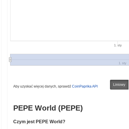
1. sty
1. sty
Liniowy
Aby uzyskać więcej danych, sprawdź
CoinPaprika API
PEPE World (PEPE)
Czym jest PEPE World?