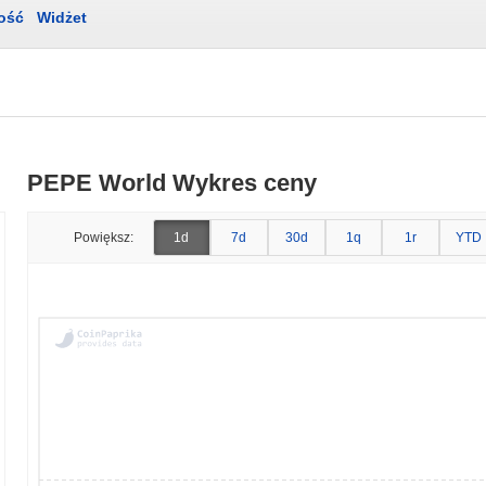
ość
Widżet
PEPE World Wykres ceny
Powiększ:
1d
7d
30d
1q
1r
YTD