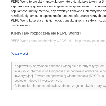
PEPE World to projekt kryptowalutowy, który działa jako token na 
zaprojektowany głównie w celu angażowania społeczności i zapewnie
popularność kultury memów, aby stworzyć zabawne i interaktywne do
rozwijanie dynamicznej społeczności poprzez oferowanie różnych akt
PEPE World korzysta z niskich opłat transakcyjnych i szybkich cza
użytkowników.
Kiedy i jak rozpoczęła się PEPE World?
PEPE World został uruchomiony w 2023 roku, inspirowany popularną 
stworzony przez zespół anonimowych deweloperów, którzy mieli na c
Moneta szybko zyskała uwagę dzięki swojemu pochodzeniu opartemu
Pokaż więcej
zdecentralizowanych giełdach krótko po swoim uruchomieniu. Ważny
społeczności, co pomogło zwiększyć jej widoczność w przestrzeni kr
Kryptowaluty są wysoce zmienne i wiążą się z istotnym ryzykiem. 
Co czeka PEPE World w przyszłości?
Wszystkie informacje na Coinpaprika są podawane wyłącznie w cel
PEPE World przygotowuje się na ekscytującą fazę z kilkoma kluczow
inwestycyjnej. Zawsze przeprowadzaj własne badania (DYOR) i sk
rozszerzyć swój ekosystem, uruchamiając zdecentralizowaną gieł
podjęciem decyzji inwestycyjnych.
płynność i opcje handlowe dla swojej społeczności. Dodatkowo, PE
Coinpaprika nie ponosi odpowiedzialności za jakiekolwiek straty wy
posiadaczom zarabiać nagrody i aktywnie uczestniczyć w decyzjach
na zwiększaniu partnerstw z innymi projektami opartymi na memac
nadchodzące funkcje i cele społeczności mają na celu umocnienie po
ewolucji jako kluczowego gracza w krajobrazie tokenów memowych.