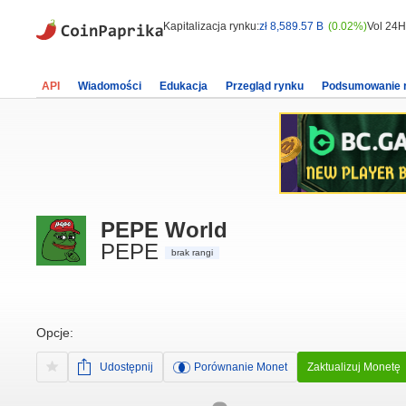
Kapitalizacja rynku:
zł 8,589.57 B
(0.02%)
Vol 24H
API
Wiadomości
Edukacja
Przegląd rynku
Podsumowanie 
PEPE World
PEPE
brak rangi
Opcje:
Udostępnij
Porównanie Monet
Zaktualizuj Monetę