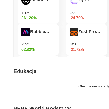
Immunefi
Cysic
#1124
#209
261.29%
-24.79%
Bubblemaps
Zest Protocol
#1001
#523
62.82%
-21.72%
DIMO
READY!
Edukacja
#1226
#962
52.81%
-20.76%
Obecnie nie ma art
IoTeX
Heima
PEPE World Podstawy
#465
#787