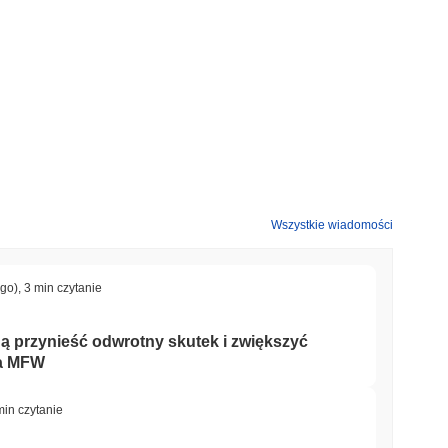
emu połączeniu tokenomiki napędzanej przez społeczność i
wych, PEPE World wykorzystuje wyróżniającą się technologię,
ażować się w rzeczywiste przypadki użycia, takie jak
 Takie podejście nie tylko wzmacnia silne więzi w
do tradycyjnych kryptowalut.
a w swoim ekosystemie, pozwalając posiadaczom tokenów
 jako token użytkowy do uzyskiwania dostępu do ekskluzywnych
Wszystkie wiadomości
 angażować się w NFT i aplikacje DeFi, wykorzystując token do
ago)
,
3 min czytanie
any, a bieżące aktualizacje rozwoju wskazują na zaangażowany
ą przynieść odwrotny skutek i zwiększyć
doczna poprzez regularne interakcje w mediach
ga MFW
ub porzucony projekt, co potwierdzają najnowsze informacje
.
min czytanie