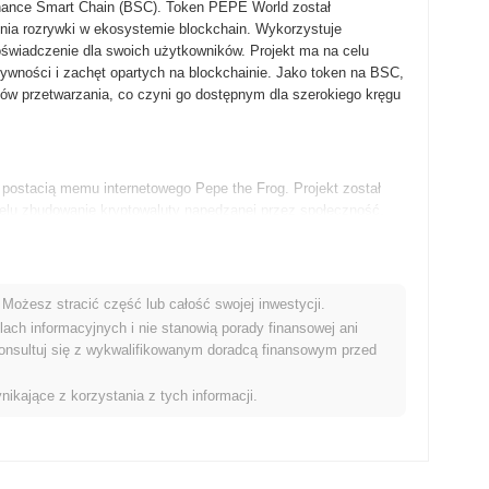
Binance Smart Chain (BSC). Token PEPE World został
nia rozrywki w ekosystemie blockchain. Wykorzystuje
świadczenie dla swoich użytkowników. Projekt ma na celu
ywności i zachęt opartych na blockchainie. Jako token na BSC,
sów przetwarzania, co czyni go dostępnym dla szerokiego kręgu
postacią memu internetowego Pepe the Frog. Projekt został
elu zbudowanie kryptowaluty napędzanej przez społeczność.
 na memach i została początkowo notowana na kilku
m wydarzeniem w jej wczesnym rozwoju był szybki wzrost
yptowalut.
Możesz stracić część lub całość swojej inwestycji.
ach informacyjnych i nie stanowią porady finansowej ani
ymi wydarzeniami na swojej mapie drogowej. Projekt planuje
onsultuj się z wykwalifikowanym doradcą finansowym przed
dę (DEX) dostosowaną do tokenów memowych, co zwiększy
PE World wprowadzi mechanizm stakingu, pozwalający
nikające z korzystania z tych informacji.
 dotyczących zarządzania. Społeczność koncentruje się również
h, aby wspierać dynamiczną i powiązaną gospodarkę memów. Te
zycji PEPE World w przestrzeni kryptowalut i napędzenie jego