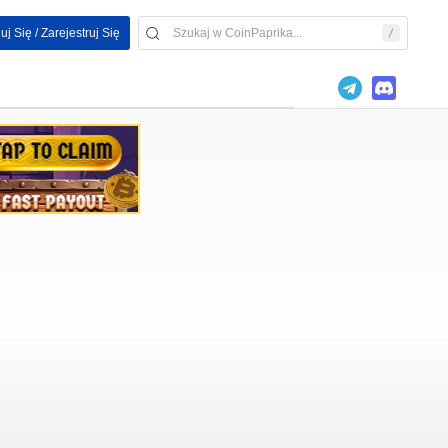
uj Się / Zarejestruj Się