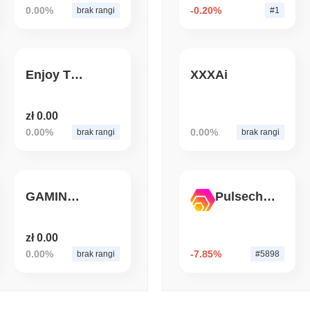
0.00%
-0.20%
brak rangi
#1
August 07 2026
(1 day ago)
,
3 min
CRYPTO REGULATIONS
US REGULA
Ustawa CLARITY w zastoju
Enjoy The Fomo
XXXAi
zł 0.00
0.00%
0.00%
brak rangi
brak rangi
GAMINGPEPE
Pulsechain Bridged HEX (Pulsechain)
zł 0.00
0.00%
-7.85%
brak rangi
#5898