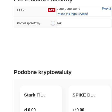
46.62%
-20.16%
Kopiuj
pepe-pepe-world
ID API
Pokaż jak tego używać
Portfel sprzętowy
Trendy
Tak
Ostatnio Dodane
Bitcoin
SACOIN
#1
#7550
-0.2%
1.66%
Podobne kryptowaluty
Stark Finance
SPIKE DOGE
zł 0.00
zł 0.00