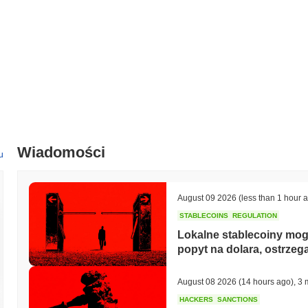
Co wyróżnia PEPE World?
PEPE World wyróżnia się spośród innych kryptowalut dzięki unikaln
integracji kultury memów. W przeciwieństwie do wielu aktywów cyfro
aby stworzyć dynamiczny ekosystem, w którym użytkownicy mogą ang
uczestnictwo w wydarzeniach społecznościowych i zarabianie nagród.
społeczności, ale także zwiększa użyteczność tokena w porównaniu 
Co możesz zrobić z PEPE World?
PEPE World (pepe-pepe-world) jest głównie używany do zarządzani
Wiadomości
uczestniczyć w procesach podejmowania decyzji. Dodatkowo, służy
u
funkcji i usług na platformie PEPE World. Użytkownicy mogą również
różnych interakcji i transakcji.
August 09 2026
(less than 1 hour 
Czy PEPE World jest nadal aktywny lub istotny?
STABLECOINS
REGULATION
PEPE World (pepe-pepe-world) jest obecnie aktywny i nadal handlow
Lokalne stablecoiny mog
zespół stojący za projektem. Aktywna obecność społeczności jest wi
popyt na dolara, ostrze
społecznościowych i uczestnictwo w forach. To nie jest nieaktywny l
dostępne na ich oficjalnej stronie internetowej, https://pepe2024.world
August 08 2026
(14 hours ago)
,
3 
Dla kogo zaprojektowano PEPE World?
HACKERS
SANCTIONS