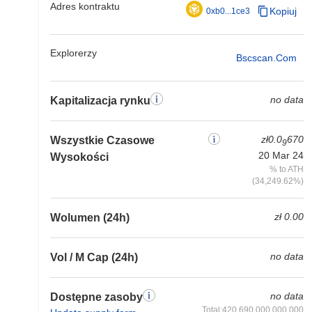
Adres kontraktu
Kopiuj
0xb0...1ce3
Explorerzy
Bscscan.com
no data
Kapitalizacja rynku
zł0.0
670
Wszystkie Czasowe
9
20 Mar 24
Wysokości
% to ATH
(34,249.62%)
zł 0.00
Wolumen (24h)
no data
Vol / M Cap (24h)
no data
Dostępne zasoby
Total:420,690,000,000,000