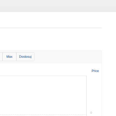
Max
Dostosuj
Price
0