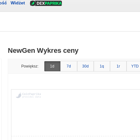
ość
Widżet
NewGen Wykres ceny
Powiększ:
1d
7d
30d
1q
1r
YTD