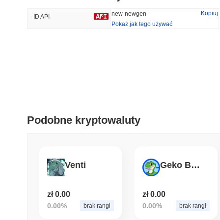
34.33%
-17.26%
Kopiuj
new-newgen
ID API
Pokaż jak tego używać
Trendy
Ostatnio Dodane
HEX (Pulsechain)
SACOIN
#139
#10319
7.11%
0.99%
Podobne kryptowaluty
Venti
Geko Base
zł 0.00
zł 0.00
0.00%
0.00%
brak rangi
brak rangi