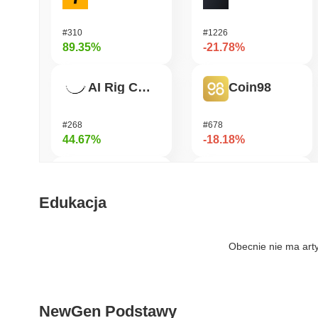
#310
#1226
89.35%
-21.78%
AI Rig Complex
Coin98
#268
#678
44.67%
-18.18%
Bluwhale
Pirate Nation Token
Edukacja
#551
#1771
35.97%
-17.79%
Obecnie nie ma art
Momentum
OVERTAKE
NewGen Podstawy
#361
#858