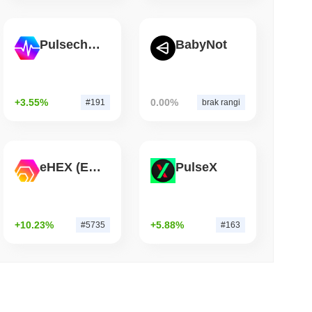
 czytanie
Pulsechain
BabyNot
ół Bitcoin Red zgłasza 85 krytycznych błędów
nia
+3.55%
0.00%
#191
brak rangi
eHEX (Ethereum)
PulseX
+10.23%
+5.88%
#5735
#163