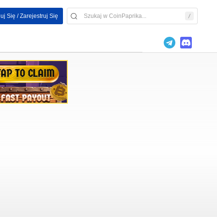
uj Się / Zarejestruj Się