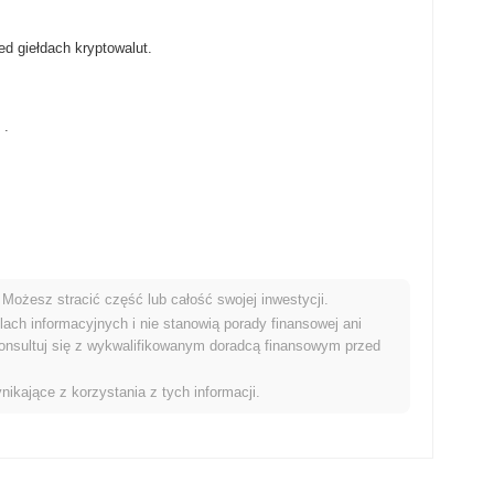
d giełdach kryptowalut.
.
Możesz stracić część lub całość swojej inwestycji.
nkiem kryptowalut?
ach informacyjnych i nie stanowią porady finansowej ani
onsultuj się z wykwalifikowanym doradcą finansowym przed
y rynek kryptowalut który odnotował spadek o
0.14%
. Wskazuje
impulsu rynkowego.
nikające z korzystania z tych informacji.