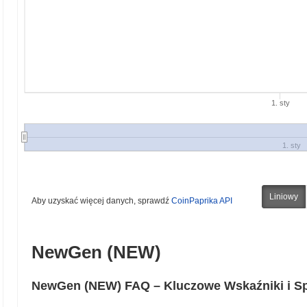
1. sty
1. sty
Liniowy
Aby uzyskać więcej danych, sprawdź
CoinPaprika API
NewGen (NEW)
NewGen (NEW) FAQ – Kluczowe Wskaźniki i S