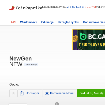
Kapitalizacja rynku:
zł 8,594.92 B
(-0.14%)
Vol 24
API
Wiadomości
Edukacja
Przegląd rynku
Podsumowanie 
NewGen
NEW
brak rangi
Opcje:
Udostępnij
Porównanie Monet
Zaktualizuj Monetę
0