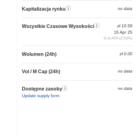
no data
Kapitalizacja rynku
zł 10.59
Wszystkie Czasowe Wysokości
15 Apr 25
% to ATH (3.53%)
zł 0.00
Wolumen (24h)
no data
Vol / M Cap (24h)
no data
Dostępne zasoby
Update supply form