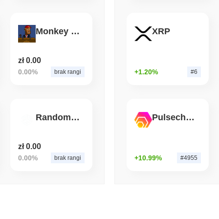
August 07 2026
(1 day ago)
,
3 min
Monkey Toshi Coin
XRP
BITCOIN
HACKERS
'Ekstremalnie złe': Zesp
w ciągu około jednego d
zł 0.00
0.00%
+1.20%
brak rangi
#6
RandomDEX
Pulsechain Bridged HEX (Pulsechain)
zł 0.00
0.00%
+10.99%
brak rangi
#4955