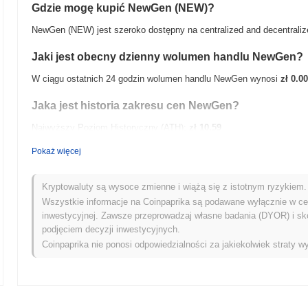
Gdzie mogę kupić NewGen (NEW)?
NewGen (NEW) jest szeroko dostępny na centralized and decentralize
Jaki jest obecny dzienny wolumen handlu NewGen?
W ciągu ostatnich 24 godzin wolumen handlu NewGen wynosi
zł 0.00
Jaka jest historia zakresu cen NewGen?
Najwyższy Poziom Historyczny (ATH):
zł 10.59
Najniższy Poziom Historyczny (ATL):
zł 0.00
Pokaż więcej
NewGen jest obecnie notowany
~3.41%
poniżej swojego ATH .
Kryptowaluty są wysoce zmienne i wiążą się z istotnym ryzykiem. 
Jak NewGen radzi sobie w porównaniu z szerszym ry
Wszystkie informacje na Coinpaprika są podawane wyłącznie w cel
inwestycyjnej. Zawsze przeprowadzaj własne badania (DYOR) i sk
W ciągu ostatnich 7 dni NewGen zyskał
0.00%
, przewyższając ogóln
podjęciem decyzji inwestycyjnych.
to na silną wydajność akcji cenowej NEW w stosunku do szerszego 
Coinpaprika nie ponosi odpowiedzialności za jakiekolwiek straty wy