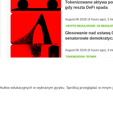
Tokenizowane aktywa potr
gdy reszta DeFi spada
August 08 2026
(4 hours ago)
,
3 m
CRYPTO REGULATIONS
US REGULA
Głosowanie nad ustawą 
senatorowie demokratycz
August 08 2026
(6 hours ago)
,
3 m
TOKENIZATION
TETHER
Tether stawia flagę toke
August 07 2026
(20 hours ago)
,
3 
ykułów edukacyjnych w wybranym języku. Spróbuj przeglądać w innym 
COINBASE
TRADING
Coinbase dodaje Wall Stre
kryptowalutowej z 4 000 
August 07 2026
(22 hours ago)
,
3 