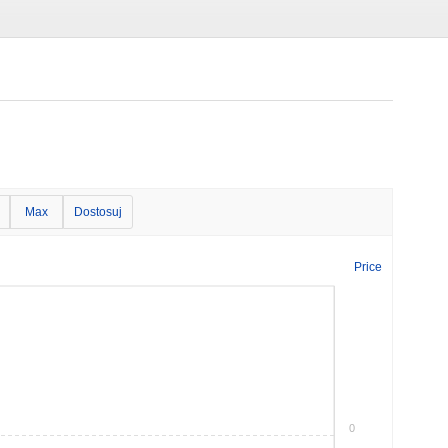
Max
Dostosuj
Price
0