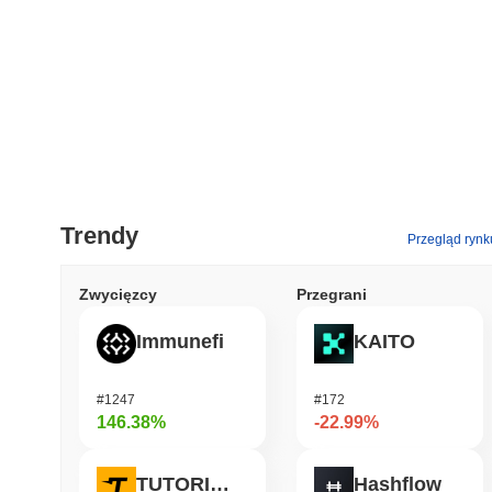
Trendy
Przegląd rynk
Zwycięzcy
Przegrani
Immunefi
KAITO
#1247
#172
146.38%
-22.99%
TUTORIAL
Hashflow