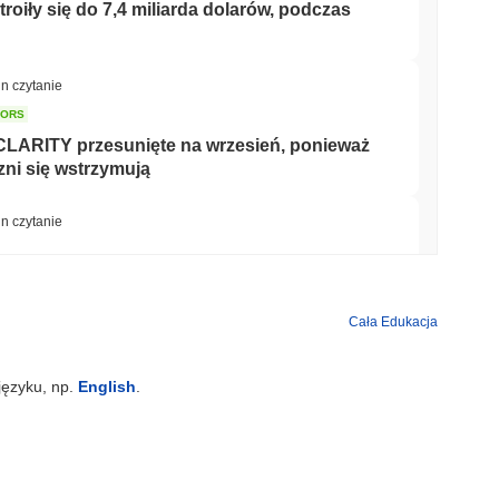
oiły się do 7,4 miliarda dolarów, podczas
in czytanie
TORS
CLARITY przesunięte na wrzesień, ponieważ
ni się wstrzymują
in czytanie
nizacji w saudyjskiej nieruchomości
Cała Edukacja
min czytanie
języku, np.
English
.
et do swojej brytyjskiej aplikacji
akcjami
min czytanie