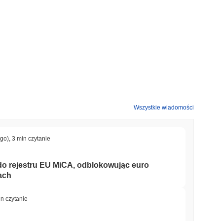
Wszystkie wiadomości
ago)
,
3 min czytanie
 do rejestru EU MiCA, odblokowując euro
ach
in czytanie