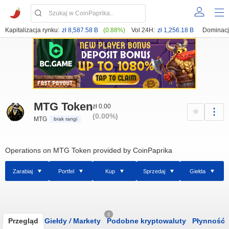
Kapitalizacja rynku:
zł 8,587.58 B
(0.88%)
Vol 24H:
zł 1,256.18 B
Dominacj
MTG Token
zł 0.00
(0.00%)
MTG
brak rangi
Operations on MTG Token provided by CoinPaprika
Zarabiaj
Portfel
Kup
Sprzedaj
Giełda
0
Przegląd
Giełdy
/
Markety
Podobne kryptowaluty
Płynność