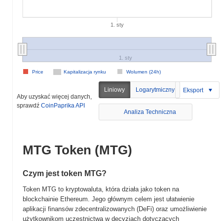
1. sty
1. sty
Price
Kapitalizacja rynku
Wolumen (24h)
Liniowy
Logarytmiczny
Eksport
Aby uzyskać więcej danych,
sprawdź
CoinPaprika API
Analiza Techniczna
MTG Token (MTG)
Czym jest token MTG?
Token MTG to kryptowaluta, która działa jako token na
blockchainie Ethereum. Jego głównym celem jest ułatwienie
aplikacji finansów zdecentralizowanych (DeFi) oraz umożliwienie
użytkownikom uczestnictwa w decyzjach dotyczących