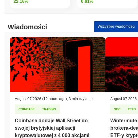
22.16%
0.61%
Jak MTG Token radzi sobie w porównaniu z
szerszym rynkiem kryptowalut?
W ciągu ostatnich 7 dni MTG Token zyskał
0.00%
, osiągając
Wiadomości
Wszystkie wiadomości
gorsze wyniki niż ogólny rynek kryptowalut który odnotował
wzrost o
0.88%
. Wskazuje to na tymczasowe opóźnienie w akcji
cenowej MTG w stosunku do szerszego impulsu rynkowego.
August 07 2026
(12 hours ago)
,
3 min czytanie
August 07 2026
COINBASE
TRADING
SEC
ETFS
Coinbase dodaje Wall Street do
Wintermute
swojej brytyjskiej aplikacji
brokera-dea
kryptowalutowej z 4 000 akcjami
ETF-y kryp