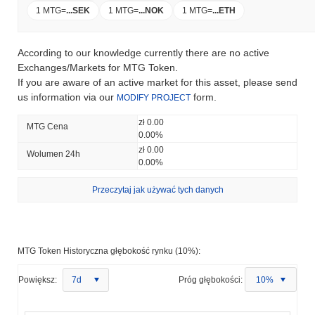
1 MTG
=
...
SEK
1 MTG
=
...
NOK
1 MTG
=
...
ETH
According to our knowledge currently there are no active
Exchanges/Markets for MTG Token.
If you are aware of an active market for this asset, please send
us information via our
form.
MODIFY PROJECT
zł 0.00
MTG Cena
0.00%
zł 0.00
Wolumen 24h
0.00%
Przeczytaj jak używać tych danych
MTG Token Historyczna głębokość rynku (10%):
Powiększ:
7d
Próg głębokości:
10%