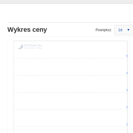
Wykres ceny
Powiększ:
1d
5
4
3
2
1