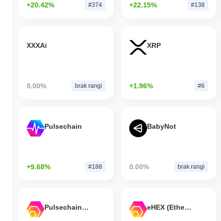
+20.42%
+22.15%
#374
#138
XXXAi
XRP
0.00%
+1.96%
brak rangi
#6
Pulsechain
BabyNot
+9.68%
0.00%
#188
brak rangi
Pulsechain Bridged HEX (Pulsechain)
eHEX (Ethereum)