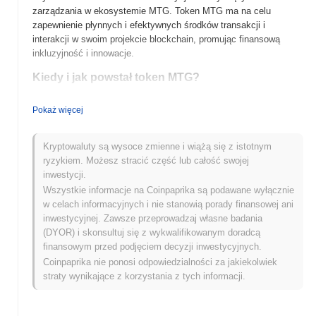
zarządzania w ekosystemie MTG. Token MTG ma na celu
zapewnienie płynnych i efektywnych środków transakcji i
interakcji w swoim projekcie blockchain, promując finansową
inkluzyjność i innowacje.
Kiedy i jak powstał token MTG?
Token MTG (MTG) został uruchomiony w 2021 roku, stworzony
Pokaż więcej
przez zespół skoncentrowany na poprawie doświadczeń
związanych z grami za pomocą technologii blockchain. Token ma
na celu ułatwienie transakcji w grach i nagród w różnych
Kryptowaluty są wysoce zmienne i wiążą się z istotnym
ekosystemach gier. Początkowo notowany na prominentnych
ryzykiem. Możesz stracić część lub całość swojej
giełdach, token MTG szybko zyskał popularność w społeczności
inwestycji.
kryptowalut, przyciągając uwagę dzięki innowacyjnemu podejściu
Wszystkie informacje na Coinpaprika są podawane wyłącznie
do integracji gier i finansów zdecentralizowanych (DeFi). Główne
w celach informacyjnych i nie stanowią porady finansowej ani
partnerstwa i działania angażujące społeczność w jego wczesnym
inwestycyjnej. Zawsze przeprowadzaj własne badania
rozwoju pomogły ugruntować jego obecność na rynku.
(DYOR) i skonsultuj się z wykwalifikowanym doradcą
finansowym przed podjęciem decyzji inwestycyjnych.
Co czeka token MTG w przyszłości?
Coinpaprika nie ponosi odpowiedzialności za jakiekolwiek
Token MTG (MTG) jest gotowy na znaczące postępy, gdy zbliża
straty wynikające z korzystania z tych informacji.
się do następnej fazy swojej mapy drogowej, która obejmuje
uruchomienie swojej platformy finansów zdecentralizowanych
(DeFi) mającej na celu zwiększenie płynności i zaangażowania