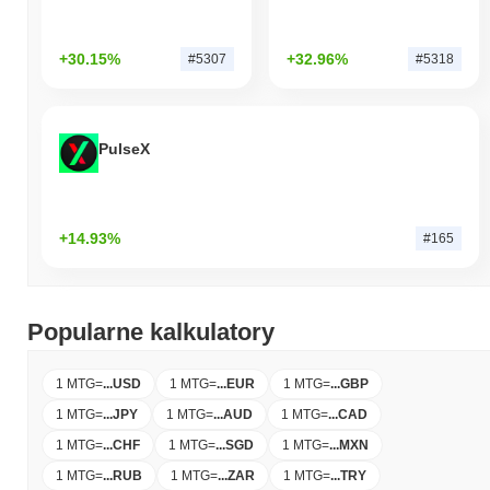
+30.15%
+32.96%
#5307
#5318
PulseX
+14.93%
#165
Popularne kalkulatory
1 MTG
=
...
USD
1 MTG
=
...
EUR
1 MTG
=
...
GBP
1 MTG
=
...
JPY
1 MTG
=
...
AUD
1 MTG
=
...
CAD
1 MTG
=
...
CHF
1 MTG
=
...
SGD
1 MTG
=
...
MXN
1 MTG
=
...
RUB
1 MTG
=
...
ZAR
1 MTG
=
...
TRY