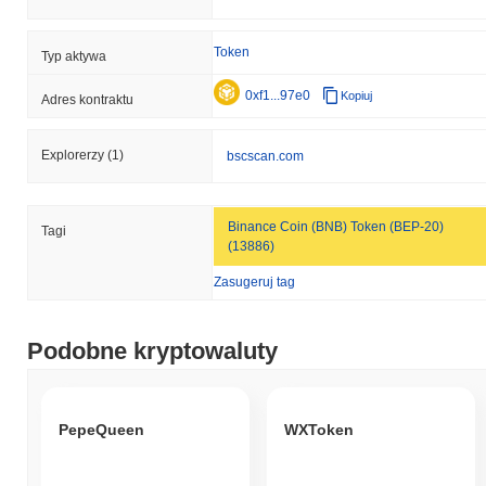
Token
Typ aktywa
0xf1...97e0
Kopiuj
Adres kontraktu
Explorerzy
(1)
bscscan.com
Binance Coin (BNB) Token (BEP-20)
Tagi
(13886)
Zasugeruj tag
Podobne kryptowaluty
PepeQueen
WXToken