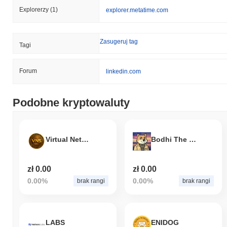
Explorerzy
(1)
explorer.metatime.com
Zasugeruj tag
Tagi
Forum
linkedin.com
Podobne kryptowaluty
Virtual Network Service Coin
Bodhi The Inu
zł 0.00
zł 0.00
0.00%
0.00%
brak rangi
brak rangi
LABS
ENIDOG