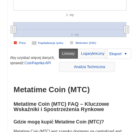
1. sty
1. sty
Price
Kapitalizacja rynku
Wolumen (24h)
Liniowy
Logarytmiczny
Eksport
Aby uzyskać więcej danych,
sprawdź
CoinPaprika API
Analiza Techniczna
Metatime Coin (MTC)
Metatime Coin (MTC) FAQ – Kluczowe
Wskaźniki i Spostrzeżenia Rynkowe
Gdzie mogę kupić Metatime Coin (MTC)?
Metatime Coin (MTC) jest szeroko dostępny na centralized and