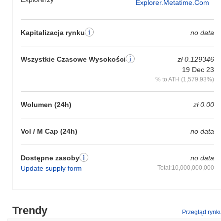
Explorer.metatime.com
Kapitalizacja rynku
no data
Wszystkie Czasowe Wysokości
zł 0.129346
19 Dec 23
% to ATH (1,579.93%)
Wolumen (24h)
zł 0.00
Vol / M Cap (24h)
no data
Dostępne zasoby
no data
Update supply form
Total:10,000,000,000
Trendy
Przegląd rynk