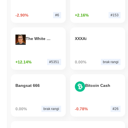
-2.90%
+2.16%
#6
#153
The White Bull
XXXAi
+12.14%
0.00%
#5351
brak rangi
Bangsat 666
Bitcoin Cash
0.00%
-0.78%
brak rangi
#26