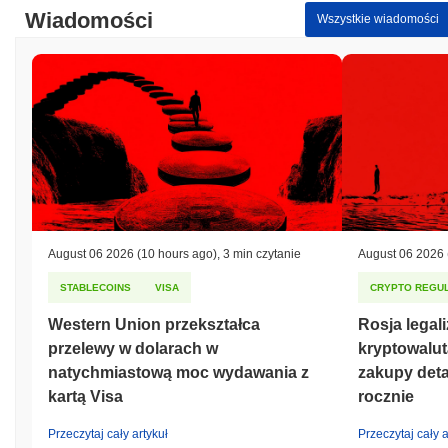
Wiadomości
Wszystkie wiadomości
August 06 2026
(10 hours ago)
,
3 min czytanie
August 06 2026
STABLECOINS
VISA
CRYPTO REGUL
Western Union przekształca
Rosja legal
przelewy w dolarach w
kryptowalut
natychmiastową moc wydawania z
zakupy deta
kartą Visa
rocznie
Przeczytaj cały artykuł
Przeczytaj cały a