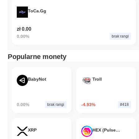
ToCa.Gg
zł 0.00
0.00%
brak rangi
Popularne monety
BabyNot
Troll
0.00%
-4.93%
brak rangi
#418
XRP
HEX (Pulsechain)