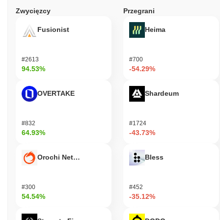
Zwycięzcy
Przegrani
Fusionist
Heima
#2613
#700
94.53%
-54.29%
OVERTAKE
Shardeum
#832
#1724
64.93%
-43.73%
Orochi Network
Bless
#300
#452
54.54%
-35.12%