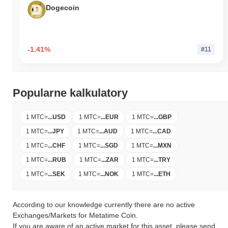
Dogecoin
-1.41%
#11
Popularne kalkulatory
1 MTC
=
...
USD
1 MTC
=
...
EUR
1 MTC
=
...
GBP
1 MTC
=
...
JPY
1 MTC
=
...
AUD
1 MTC
=
...
CAD
1 MTC
=
...
CHF
1 MTC
=
...
SGD
1 MTC
=
...
MXN
1 MTC
=
...
RUB
1 MTC
=
...
ZAR
1 MTC
=
...
TRY
1 MTC
=
...
SEK
1 MTC
=
...
NOK
1 MTC
=
...
ETH
According to our knowledge currently there are no active
Exchanges/Markets for Metatime Coin.
If you are aware of an active market for this asset, please send