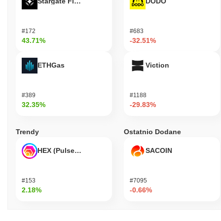
Stargate Finance
DODO
#172
#683
43.71%
-32.51%
ETHGas
Viction
#389
#1188
32.35%
-29.83%
Trendy
Ostatnio Dodane
HEX (Pulsechain)
SACOIN
#153
#7095
2.18%
-0.66%