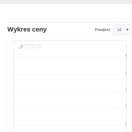
Wykres ceny
Powiększ:
1d
5
4
3
2
1