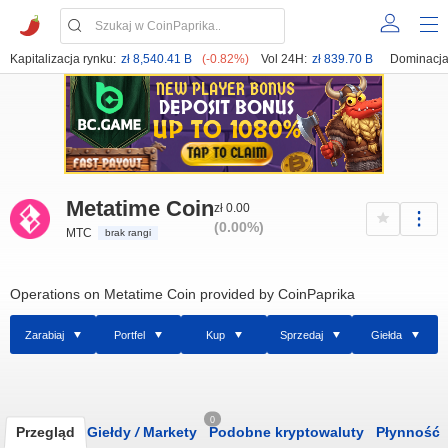
Kapitalizacja rynku:
zł 8,540.41 B
(-0.82%)
Vol 24H:
zł 839.70 B
Dominacja
Metatime Coin
zł 0.00
(0.00%)
MTC
brak rangi
Operations on Metatime Coin provided by CoinPaprika
Zarabiaj
Portfel
Kup
Sprzedaj
Giełda
0
Przegląd
Giełdy
/
Markety
Podobne kryptowaluty
Płynność