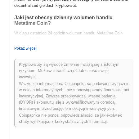
decentralized giełdach kryptowalut.
Jaki jest obecny dzienny wolumen handlu
Metatime Coin?
W ciągu ostatnich 24 godzin wolumen handlu Metatime Coin
wynosi
zł 0.00
.
Pokaż więcej
Jaka jest historia zakresu cen Metatime Coin?
Najwyższy Poziom Historyczny (ATH):
zł 0.129346
Kryptowaluty są wysoce zmienne i wiążą się z istotnym
Najniższy Poziom Historyczny (ATL):
zł 0.00
ryzykiem. Możesz stracić część lub całość swojej
inwestycji.
Metatime Coin jest obecnie notowany
~94.05%
poniżej swojego
Wszystkie informacje na Coinpaprika są podawane wyłącznie
ATH .
w celach informacyjnych i nie stanowią porady finansowej ani
inwestycyjnej. Zawsze przeprowadzaj własne badania
Jak Metatime Coin radzi sobie w porównaniu z
(DYOR) i skonsultuj się z wykwalifikowanym doradcą
szerszym rynkiem kryptowalut?
finansowym przed podjęciem decyzji inwestycyjnych.
W ciągu ostatnich 7 dni Metatime Coin zyskał
0.00%
,
Coinpaprika nie ponosi odpowiedzialności za jakiekolwiek
przewyższając ogólny rynek kryptowalut który odnotował spadek
straty wynikające z korzystania z tych informacji.
o
0.82%
. Wskazuje to na silną wydajność akcji cenowej MTC w
stosunku do szerszego impulsu rynkowego.