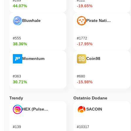
#269
#122
44.07%
-19.65%
Bluwhale
Pirate Nation Token
#555
#1772
38.36%
-17.95%
Momentum
Coin98
#363
#680
30.71%
-15.98%
Trendy
Ostatnio Dodane
HEX (Pulsechain)
SACOIN
#139
#10317