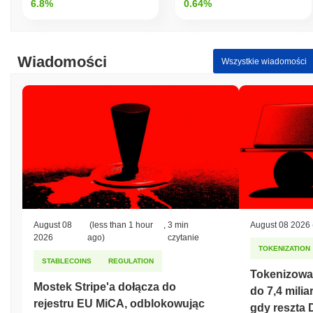
6.8%
0.64%
Wiadomości
Wszystkie wiadomości
August 08
(less than 1 hour
,
3 min
August 08 2026
2026
ago)
czytanie
TOKENIZATION
STABLECOINS
REGULATION
Tokenizowan
Mostek Stripe'a dołącza do
do 7,4 mili
rejestru EU MiCA, odblokowując
gdy reszta 