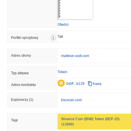
Otwórz
Tak
Portfel sprzętowy
Adres strony
maltese-usdt.com
Token
Typ aktywa
0x0F...b129
Kopiuj
Adres kontraktu
Explorerzy
(1)
bscscan.com
Binance Coin (BNB) Token (BEP-20)
Tagi
(13886)