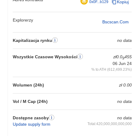
Kopiuj
0x0F...b129
Explorerzy
Bscscan.com
Kapitalizacja rynku
no data
Wszystkie Czasowe Wysokości
zł0.0
455
9
06 Jun 24
% to ATH (612,499.23%)
Wolumen (24h)
zł 0.00
Vol / M Cap (24h)
no data
Dostępne zasoby
no data
Update supply form
Total:420,000,000,000,000