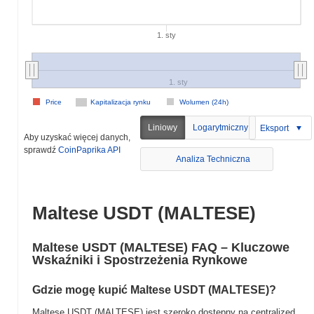
1. sty
1. sty
Price
Kapitalizacja rynku
Wolumen (24h)
Liniowy
Logarytmiczny
Eksport
Aby uzyskać więcej danych,
sprawdź
CoinPaprika API
Analiza Techniczna
Maltese USDT (MALTESE)
Maltese USDT (MALTESE) FAQ – Kluczowe
Wskaźniki i Spostrzeżenia Rynkowe
Gdzie mogę kupić Maltese USDT (MALTESE)?
Maltese USDT (MALTESE) jest szeroko dostępny na centralized