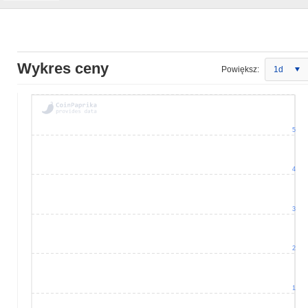
Wykres ceny
Powiększ:
1d
5
4
3
2
1