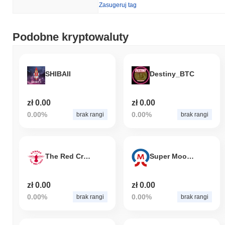
Zasugeruj tag
Podobne kryptowaluty
SHIBAII
Destiny_BTC
zł 0.00
zł 0.00
0.00%
0.00%
brak rangi
brak rangi
The Red Crow
Super Moon Lotto
zł 0.00
zł 0.00
0.00%
0.00%
brak rangi
brak rangi