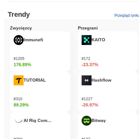
Trendy
Przegląd rynk
Zwycięzcy
Przegrani
Immunefi
KAITO
#1205
#172
176.89%
-23.37%
TUTORIAL
Hashflow
#310
#1227
89.29%
-20.97%
AI Rig Complex
Bitway