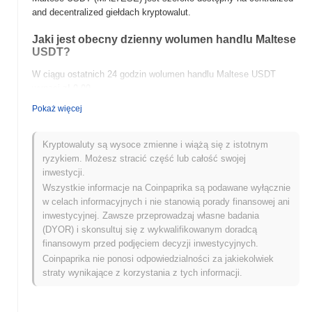
and decentralized giełdach kryptowalut.
Jaki jest obecny dzienny wolumen handlu Maltese
USDT?
W ciągu ostatnich 24 godzin wolumen handlu Maltese USDT
wynosi
zł 0.00
.
Pokaż więcej
Jaka jest historia zakresu cen Maltese USDT?
Najwyższy Poziom Historyczny (ATH):
zł0.0
455
9
Kryptowaluty są wysoce zmienne i wiążą się z istotnym
Najniższy Poziom Historyczny (ATL):
zł 0.00
ryzykiem. Możesz stracić część lub całość swojej
inwestycji.
Maltese USDT jest obecnie notowany
~99.98%
poniżej swojego
Wszystkie informacje na Coinpaprika są podawane wyłącznie
ATH .
w celach informacyjnych i nie stanowią porady finansowej ani
inwestycyjnej. Zawsze przeprowadzaj własne badania
Jak Maltese USDT radzi sobie w porównaniu z
(DYOR) i skonsultuj się z wykwalifikowanym doradcą
szerszym rynkiem kryptowalut?
finansowym przed podjęciem decyzji inwestycyjnych.
W ciągu ostatnich 7 dni Maltese USDT zyskał
0.00%
,
Coinpaprika nie ponosi odpowiedzialności za jakiekolwiek
przewyższając ogólny rynek kryptowalut który odnotował spadek
straty wynikające z korzystania z tych informacji.
o
0.12%
. Wskazuje to na silną wydajność akcji cenowej
MALTESE w stosunku do szerszego impulsu rynkowego.