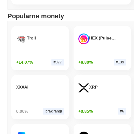
Popularne monety
Troll
HEX (Pulsechain)
+14.07%
+6.80%
#377
#139
XXXAi
XRP
0.00%
+0.85%
brak rangi
#6