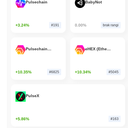
Pulsechain
BabyNot
+3.24%
0.00%
#191
brak rangi
Pulsechain Bridged HEX (Pulsechain)
eHEX (Ethereum)
+10.35%
+10.34%
#6825
#5045
PulseX
+5.86%
#163