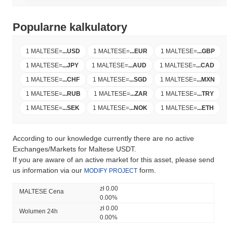
Popularne kalkulatory
1 MALTESE
=
...
USD
1 MALTESE
=
...
EUR
1 MALTESE
=
...
GBP
1 MALTESE
=
...
JPY
1 MALTESE
=
...
AUD
1 MALTESE
=
...
CAD
1 MALTESE
=
...
CHF
1 MALTESE
=
...
SGD
1 MALTESE
=
...
MXN
1 MALTESE
=
...
RUB
1 MALTESE
=
...
ZAR
1 MALTESE
=
...
TRY
1 MALTESE
=
...
SEK
1 MALTESE
=
...
NOK
1 MALTESE
=
...
ETH
According to our knowledge currently there are no active
Exchanges/Markets for Maltese USDT.
If you are aware of an active market for this asset, please send
us information via our
form.
MODIFY PROJECT
zł 0.00
MALTESE Cena
0.00%
zł 0.00
Wolumen 24h
0.00%