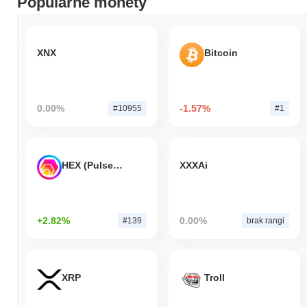
Popularne monety
XNX
Bitcoin
0.00%
-1.57%
#10955
#1
HEX (Pulsechain)
XXXAi
+2.82%
0.00%
#139
brak rangi
XRP
Troll