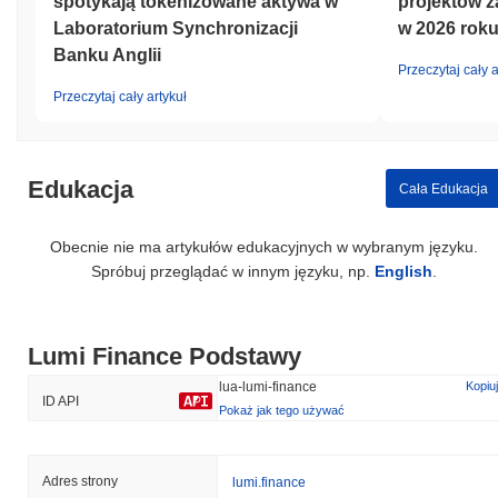
spotykają tokenizowane aktywa w
projektów z
Laboratorium Synchronizacji
w 2026 rok
Banku Anglii
Przeczytaj cały a
Przeczytaj cały artykuł
Edukacja
Cała Edukacja
Obecnie nie ma artykułów edukacyjnych w wybranym języku.
Spróbuj przeglądać w innym języku, np.
English
.
Lumi Finance Podstawy
lua-lumi-finance
Kopiuj
ID API
Pokaż jak tego używać
Adres strony
lumi.finance