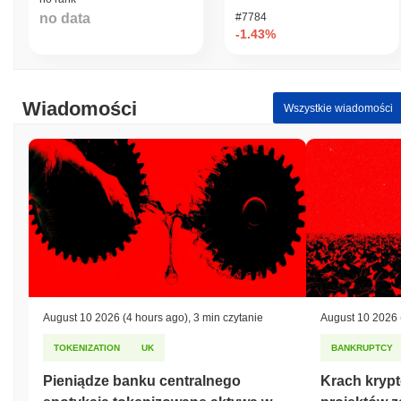
wynosi
zł 0.00
.
no data
#7784
-1.43%
Jaka jest historia zakresu cen Lumi Finance?
Najwyższy Poziom Historyczny (ATH):
zł 29.15
Najniższy Poziom Historyczny (ATL):
zł 0.00
Wiadomości
Wszystkie wiadomości
Lumi Finance jest obecnie notowany
~99.84%
poniżej swojego
ATH .
Jak Lumi Finance radzi sobie w porównaniu z
szerszym rynkiem kryptowalut?
W ciągu ostatnich 7 dni Lumi Finance zyskał
0.00%
,
przewyższając ogólny rynek kryptowalut który odnotował spadek
o
1.37%
. Wskazuje to na silną wydajność akcji cenowej LUA w
stosunku do szerszego impulsu rynkowego.
August 10 2026
(4 hours ago)
,
3 min czytanie
August 10 2026
TOKENIZATION
UK
BANKRUPTCY
Pieniądze banku centralnego
Krach krypt