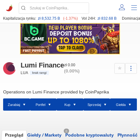
Kapitalizacja rynku:
zł 8,532.75 B
(-1.37%)
Vol 24H:
zł 832.68 B
Dominacja
Lumi Finance
zł 0.00
(0.00%)
LUA
brak rangi
Operations on Lumi Finance provided by CoinPaprika
Zarabiaj
Portfel
Kup
Sprzedaj
Giełda
0
Przegląd
Giełdy
/
Markety
Podobne kryptowaluty
Płynność