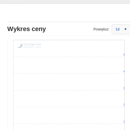
Wykres ceny
Powiększ:
1d
5
4
3
2
1