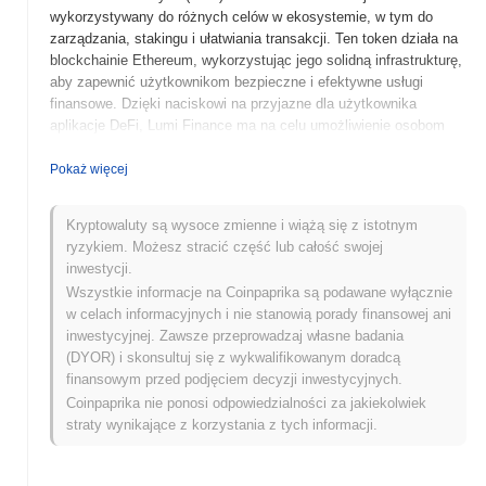
wykorzystywany do różnych celów w ekosystemie, w tym do
zarządzania, stakingu i ułatwiania transakcji. Ten token działa na
blockchainie Ethereum, wykorzystując jego solidną infrastrukturę,
aby zapewnić użytkownikom bezpieczne i efektywne usługi
finansowe. Dzięki naciskowi na przyjazne dla użytkownika
aplikacje DeFi, Lumi Finance ma na celu umożliwienie osobom
skutecznego zarządzania swoimi aktywami cyfrowymi.
Pokaż więcej
Kiedy i jak rozpoczęła się Lumi Finance?
Lumi Finance została uruchomiona w 2020 roku, stworzona przez
Kryptowaluty są wysoce zmienne i wiążą się z istotnym
zespół entuzjastów blockchainu, którzy dążyli do uproszczenia
ryzykiem. Możesz stracić część lub całość swojej
zarządzania aktywami kryptograficznymi. Platforma koncentruje
inwestycji.
się na zapewnieniu użytkownikom płynnego doświadczenia w
Wszystkie informacje na Coinpaprika są podawane wyłącznie
zarządzaniu aktywami cyfrowymi i usługami finansów
w celach informacyjnych i nie stanowią porady finansowej ani
zdecentralizowanych (DeFi). Początkowo notowana na kilku
inwestycyjnej. Zawsze przeprowadzaj własne badania
giełdach, Lumi Finance zyskała popularność dzięki przyjaznemu
(DYOR) i skonsultuj się z wykwalifikowanym doradcą
interfejsowi i innowacyjnym funkcjom, co przyczyniło się do jej
finansowym przed podjęciem decyzji inwestycyjnych.
wczesnego rozwoju i wzrostu w konkurencyjnej przestrzeni DeFi.
Coinpaprika nie ponosi odpowiedzialności za jakiekolwiek
straty wynikające z korzystania z tych informacji.
Co czeka Lumi Finance w przyszłości?
Lumi Finance planuje wzbogacić swoją platformę o szereg
ekscytujących aktualizacji przedstawionych w najnowszej mapie