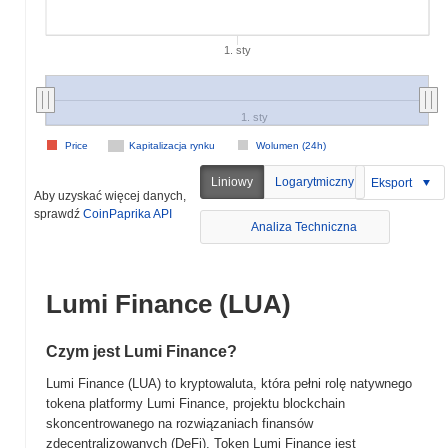
1. sty
1. sty
Price
Kapitalizacja rynku
Wolumen (24h)
Liniowy
Logarytmiczny
Eksport
Aby uzyskać więcej danych,
sprawdź
CoinPaprika API
Analiza Techniczna
Lumi Finance (LUA)
Czym jest Lumi Finance?
Lumi Finance (LUA) to kryptowaluta, która pełni rolę natywnego
tokena platformy Lumi Finance, projektu blockchain
skoncentrowanego na rozwiązaniach finansów
zdecentralizowanych (DeFi). Token Lumi Finance jest