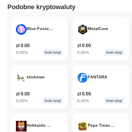
Podobne kryptowaluty
Blue-Footed Booby
MetalCore
zł 0.00
zł 0.00
0.00%
0.00%
brak rangi
brak rangi
stickman
FANTARA
zł 0.00
zł 0.00
0.00%
0.00%
brak rangi
brak rangi
Hokkaido Ken
Pepe Treasure