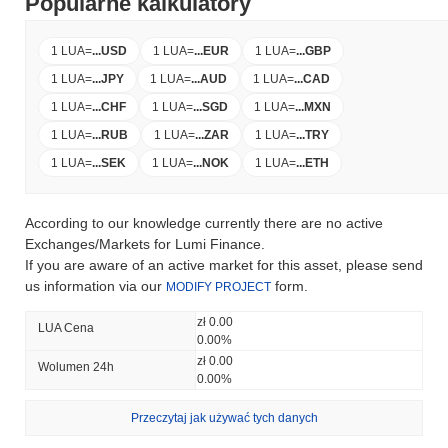
Popularne kalkulatory
1 LUA
=
...
USD
1 LUA
=
...
EUR
1 LUA
=
...
GBP
1 LUA
=
...
JPY
1 LUA
=
...
AUD
1 LUA
=
...
CAD
1 LUA
=
...
CHF
1 LUA
=
...
SGD
1 LUA
=
...
MXN
1 LUA
=
...
RUB
1 LUA
=
...
ZAR
1 LUA
=
...
TRY
1 LUA
=
...
SEK
1 LUA
=
...
NOK
1 LUA
=
...
ETH
According to our knowledge currently there are no active
Exchanges/Markets for Lumi Finance.
If you are aware of an active market for this asset, please send
us information via our
form.
MODIFY PROJECT
zł 0.00
LUA Cena
0.00%
zł 0.00
Wolumen 24h
0.00%
Przeczytaj jak używać tych danych