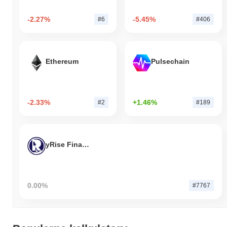
-2.27%
-5.45%
#6
#406
Ethereum
Pulsechain
-2.33%
+1.46%
#2
#189
yRise Finance
0.00%
#7767