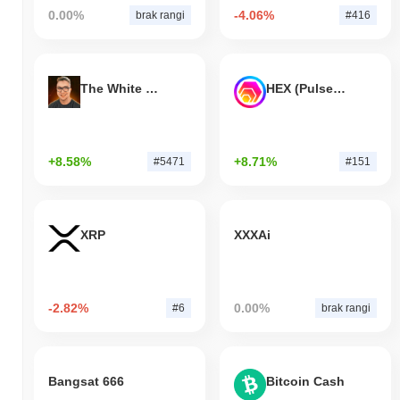
0.00%
-4.06%
brak rangi
#416
The White Bull
HEX (Pulsechain)
+8.58%
+8.71%
#5471
#151
XRP
XXXAi
-2.82%
0.00%
#6
brak rangi
Bangsat 666
Bitcoin Cash