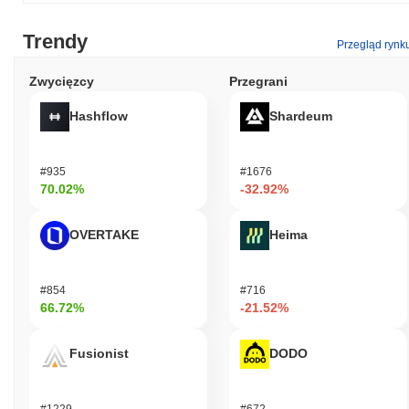
Trendy
Przegląd rynk
Zwycięzcy
Przegrani
Hashflow
Shardeum
#935
#1676
70.02%
-32.92%
OVERTAKE
Heima
#854
#716
66.72%
-21.52%
Fusionist
DODO
#1229
#672