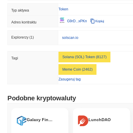
Token
Typ aktywa
G9rD...xPKn
Kopiuj
Adres kontraktu
Explorerzy
(1)
solscan.io
Solana (SOL) Token (8127)
Tagi
Meme Coin (2462)
Zasugeruj tag
Podobne kryptowaluty
Galaxy Finance
LunchDAO