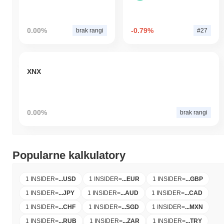
0.00%
-0.79%
brak rangi
#27
XNX
0.00%
brak rangi
Popularne kalkulatory
1 INSIDER
=
...
USD
1 INSIDER
=
...
EUR
1 INSIDER
=
...
GBP
1 INSIDER
=
...
JPY
1 INSIDER
=
...
AUD
1 INSIDER
=
...
CAD
1 INSIDER
=
...
CHF
1 INSIDER
=
...
SGD
1 INSIDER
=
...
MXN
1 INSIDER
=
...
RUB
1 INSIDER
=
...
ZAR
1 INSIDER
=
...
TRY