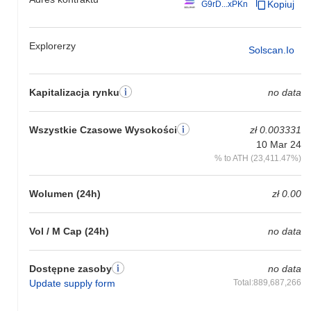
Kopiuj
G9rD...xPKn
Explorerzy
Solscan.io
Kapitalizacja rynku
no data
Wszystkie Czasowe Wysokości
zł 0.003331
10 Mar 24
% to ATH (23,411.47%)
Wolumen (24h)
zł 0.00
Vol / M Cap (24h)
no data
Dostępne zasoby
no data
Update supply form
Total:889,687,266