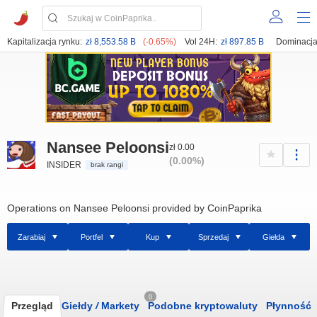
Kapitalizacja rynku:
zł 8,553.58 B
(-0.65%)
Vol 24H:
zł 897.85 B
Dominacja
Nansee Peloonsi
zł 0.00
(0.00%)
INSIDER
brak rangi
Operations on Nansee Peloonsi provided by CoinPaprika
Zarabiaj
Portfel
Kup
Sprzedaj
Giełda
0
Przegląd
Giełdy
/
Markety
Podobne kryptowaluty
Płynność