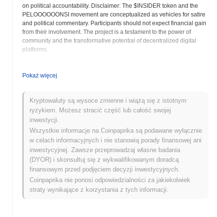
on political accountability. Disclaimer: The $INSIDER token and the
PELOOOOOONSI movement are conceptualized as vehicles for satire
and political commentary. Participants should not expect financial gain
from their involvement. The project is a testament to the power of
community and the transformative potential of decentralized digital
platforms.
Nansee Peloonsi (INSIDER) FAQ – Kluczowe
Pokaż więcej
Wskaźniki i Spostrzeżenia Rynkowe
Gdzie mogę kupić Nansee Peloonsi (INSIDER)?
Kryptowaluty są wysoce zmienne i wiążą się z istotnym
ryzykiem. Możesz stracić część lub całość swojej
Nansee Peloonsi (INSIDER) jest szeroko dostępny na centralized
inwestycji.
and decentralized giełdach kryptowalut.
Wszystkie informacje na Coinpaprika są podawane wyłącznie
w celach informacyjnych i nie stanowią porady finansowej ani
Jaki jest obecny dzienny wolumen handlu Nansee
inwestycyjnej. Zawsze przeprowadzaj własne badania
Peloonsi?
(DYOR) i skonsultuj się z wykwalifikowanym doradcą
W ciągu ostatnich 24 godzin wolumen handlu Nansee Peloonsi
finansowym przed podjęciem decyzji inwestycyjnych.
wynosi
zł 0.00
.
Coinpaprika nie ponosi odpowiedzialności za jakiekolwiek
straty wynikające z korzystania z tych informacji.
Jaka jest historia zakresu cen Nansee Peloonsi?
Najwyższy Poziom Historyczny (ATH):
zł 0.003331