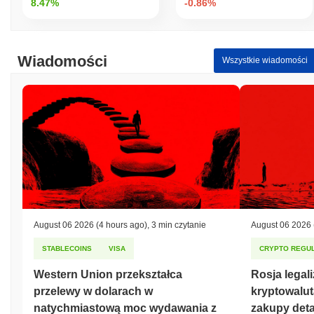
8.47%
-0.86%
Wiadomości
Wszystkie wiadomości
August 06 2026
(4 hours ago)
,
3 min czytanie
August 06 2026
STABLECOINS
VISA
CRYPTO REGUL
Western Union przekształca
Rosja legal
przelewy w dolarach w
kryptowalut
natychmiastową moc wydawania z
zakupy deta