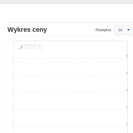
Wykres ceny
Powiększ:
1d
5
4
3
2
1