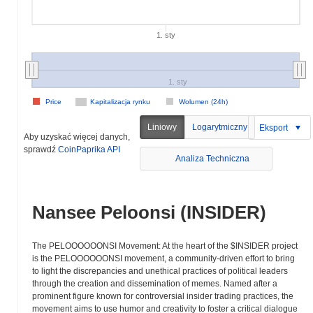
1. sty
1. sty
Price
Kapitalizacja rynku
Wolumen (24h)
Liniowy
Logarytmiczny
Eksport
Aby uzyskać więcej danych,
sprawdź
CoinPaprika API
Analiza Techniczna
Nansee Peloonsi (INSIDER)
The PELOOOOOONSI Movement: At the heart of the $INSIDER project
is the PELOOOOOONSI movement, a community-driven effort to bring
to light the discrepancies and unethical practices of political leaders
through the creation and dissemination of memes. Named after a
prominent figure known for controversial insider trading practices, the
movement aims to use humor and creativity to foster a critical dialogue