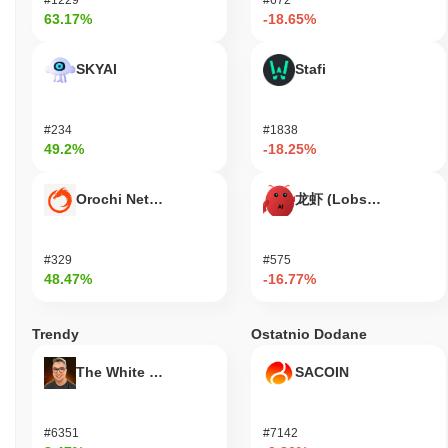
63.17%
-18.65%
SKYAI
Stafi
#234
#1838
49.2%
-18.25%
Orochi Network
龙虾 (Lobster)
#329
#575
48.47%
-16.77%
Trendy
Ostatnio Dodane
The White Bull
SACOIN
#6351
#7142