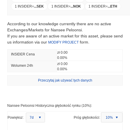
1 INSIDER
=
...
SEK
1 INSIDER
=
...
NOK
1 INSIDER
=
...
ETH
According to our knowledge currently there are no active
Exchanges/Markets for Nansee Peloonsi.
If you are aware of an active market for this asset, please send
us information via our
form.
MODIFY PROJECT
zł 0.00
INSIDER Cena
0.00%
zł 0.00
Wolumen 24h
0.00%
Przeczytaj jak używać tych danych
Nansee Peloonsi Historyczna głębokość rynku (10%):
Powiększ:
7d
Próg głębokości:
10%